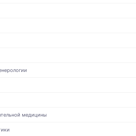
енерологии
ательной медицины
тики