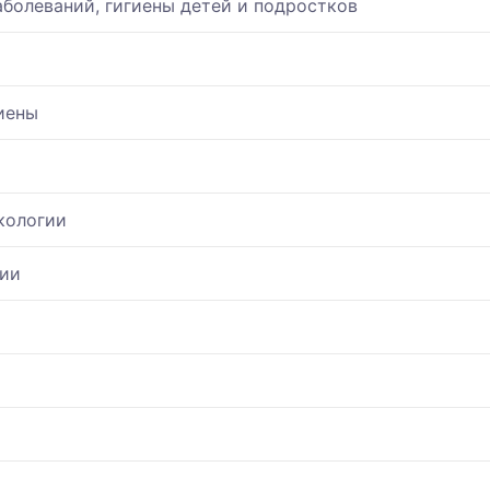
аболеваний, гигиены детей и подростков
иены
кологии
мии