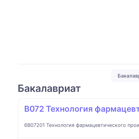
Бакалав
Бакалавриат
B072 Технология фармацев
6B07201 Технология фармацевтического про