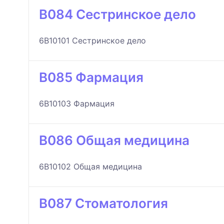
B084 Сестринское дело
6B10101 Сестринское дело
B085 Фармация
6B10103 Фармация
B086 Общая медицина
6B10102 Общая медицина
B087 Стоматология