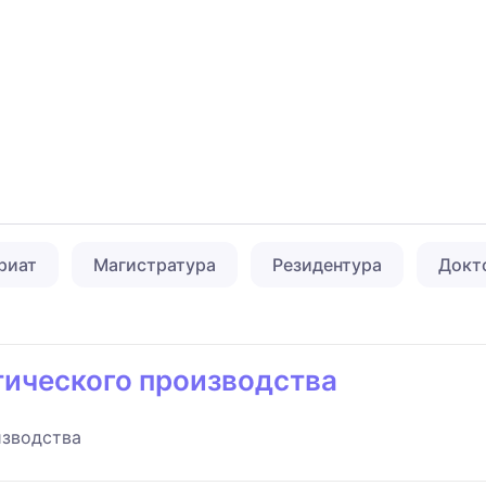
риат
Магистратура
Резидентура
Докт
тического производства
изводства