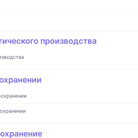
тического производства
изводства
охранении
оохранении
оохранении
охранение