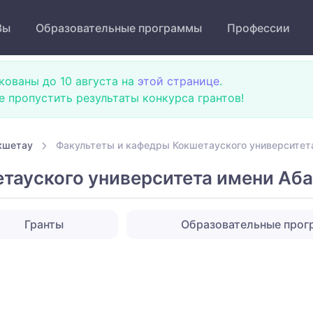
Зы
Образовательные программы
Профессии
кованы до 10 августа на
этой странице
.
не пропустить результаты конкурса грантов!
кшетау
Факультеты и кафедры Кокшетауского университе
тауского университета имени Аб
Гранты
Образовательные про