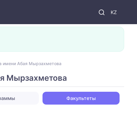
KZ
та имени Абая Мырзахметова
ая Мырзахметова
граммы
Факультеты