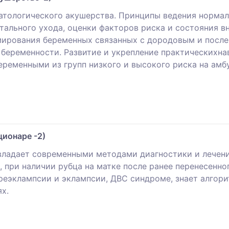
атологического акушерства. Принципы ведения норма
ального ухода, оценки факторов риска и состояния вн
мирования беременных связанных с дородовым и посл
 беременности. Развитие и укрепление практическихна
еременными из групп низкого и высокого риска на амб
ционаре -2)
владает современными методами диагностики и лечени
 при наличии рубца на матке после ранее перенесенно
реэклампсии и эклампсии, ДВС синдроме, знает алгор
х.