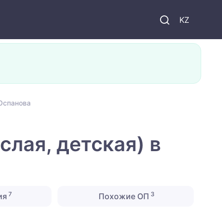
KZ
 Оспанова
слая, детская) в
7
3
ия
Похожие ОП