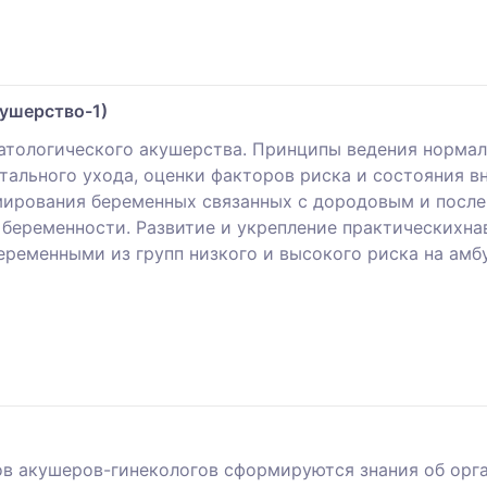
ушерство-1)
атологического акушерства. Принципы ведения норма
ального ухода, оценки факторов риска и состояния вн
мирования беременных связанных с дородовым и посл
 беременности. Развитие и укрепление практическихна
еременными из групп низкого и высокого риска на амб
ов акушеров-гинекологов сформируются знания об орг