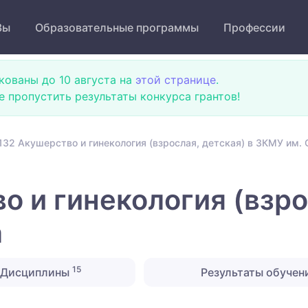
Зы
Образовательные программы
Профессии
кованы до 10 августа на
этой странице
.
не пропустить результаты конкурса грантов!
132 Акушерство и гинекология (взрослая, детская) в ЗКМУ им.
 и гинекология (взро
а
15
Дисциплины
Результаты обучен