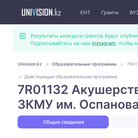
ЕНТ
Гранты
ВУ
Результаты конкурса грантов будут опубли
Подписывайтесь на наш
instagram
, чтобы 
Univision.kz
Образовательные программы
7R01
Действующая образовательная программа
7R01132 Акушерство
ЗКМУ им. Оспанов
Общие сведения