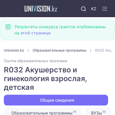
KZ
Результаты конкурса грантов опубликованы
на
этой странице
Univision.kz
Образовательные программы
R032 Акуше
Группа образовательных программ
R032 Акушерство и
гинекология взрослая,
детская
Общие сведения
11
11
Образовательные программы
ВУЗы