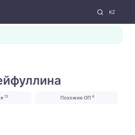
KZ
ейфуллина
12
4
ия
Похожие ОП