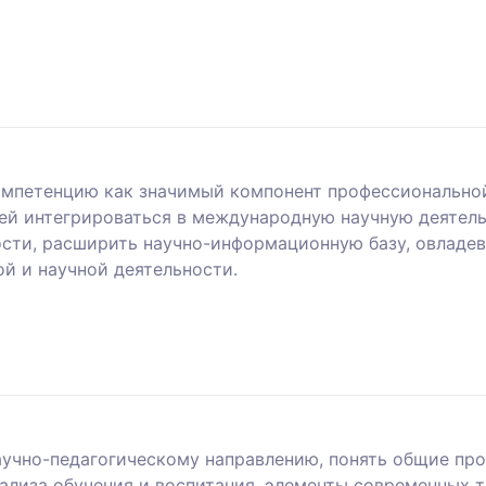
петенцию как значимый компонент профессиональной 
й интегрироваться в международную научную деятель
сти, расширить научно-информационную базу, овладе
й и научной деятельности.
учно-педагогическому направлению, понять общие пр
ализа обучения и воспитания, элементы современных т