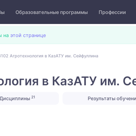
Зы
Образовательные программы
Профессии
ы на
этой странице
102 Агротехнология в КазАТУ им. Сейфуллина
логия в КазАТУ им. С
21
Дисциплины
Результаты обучен