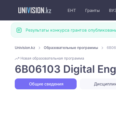
ЕНТ
Гранты
ВУ
Результаты конкурса грантов опубликован
Univision.kz
Образовательные программы
6B061
Новая образовательная программа
6B06103 Digital En
Общие сведения
Дисципли