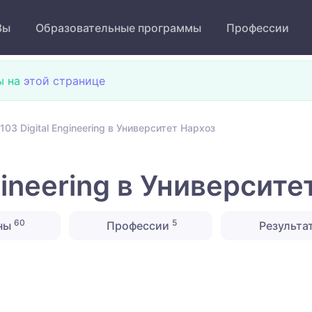
Зы
Образовательные программы
Профессии
ы на
этой странице
03 Digital Engineering в Университет Нархоз
gineering в Университе
60
5
ны
Профессии
Результа