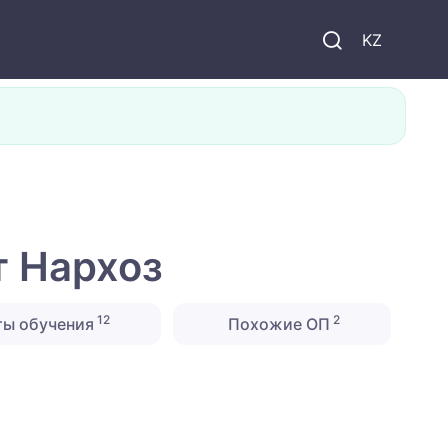
KZ
т Нархоз
12
2
ты обучения
Похожие ОП