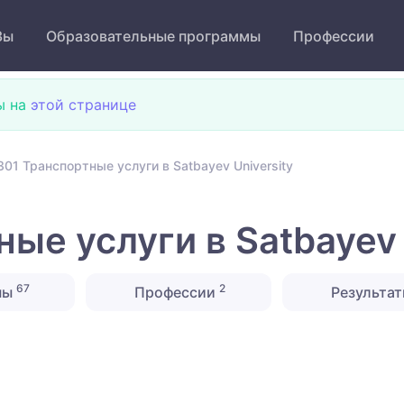
Зы
Образовательные программы
Профессии
ы на
этой странице
301 Транспортные услуги в Satbayev University
ые услуги в Satbayev 
67
2
ны
Профессии
Результат