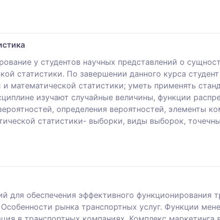
истика
ование у студентов научных представлений о сущност
кой статистики. По завершении данного курса студент
 и математической статистики; уметь применять ста
исциплине изучают случайные величины, функции распр
вероятностей, определения вероятностей, элементы ко
тической статистики- выборки, виды выборок, точечны
ий для обеспечения эффективного функционирования 
 Особенности рынка транспортных услуг. Функции ме
ция в транспортных компаниях. Комплекс маркетинга 