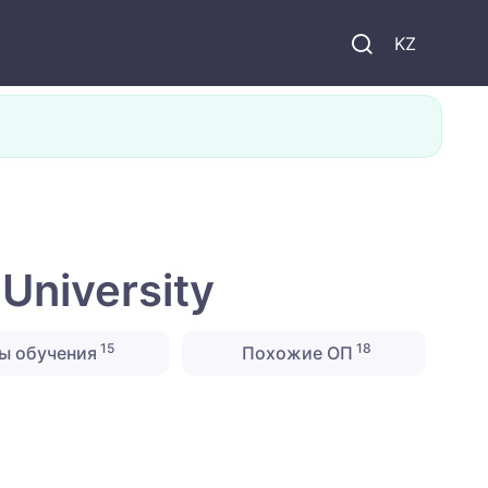
KZ
University
15
18
ы обучения
Похожие ОП