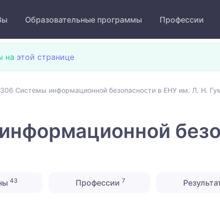
Зы
Образовательные программы
Профессии
ы на
этой странице
306 Системы информационной безопасности в ЕНУ им. Л. Н. Гу
информационной безоп
43
7
ны
Профессии
Результа