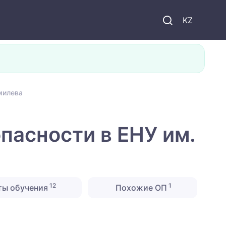
KZ
милева
асности в ЕНУ им.
12
1
ты обучения
Похожие ОП