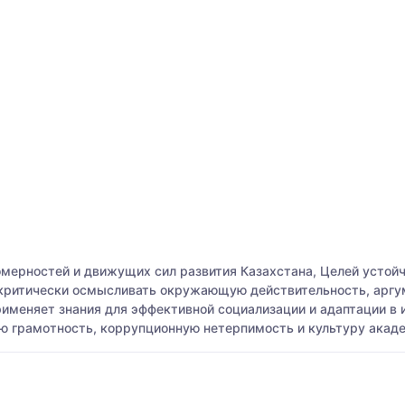
мерностей и движущих сил развития Казахстана, Целей устойчи
т критически осмысливать окружающую действительность, арг
рименяет знания для эффективной социализации и адаптации в
ю грамотность, коррупционную нетерпимость и культуру акад