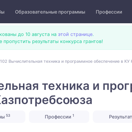
Зы
Образовательные программы
Профессии
кованы до 10 августа на
этой странице
.
не пропустить результаты конкурса грантов!
102 Вычислительная техника и программное обеспечение в КУ
льная техника и про
Казпотребсоюза
53
1
ны
Профессии
Результа