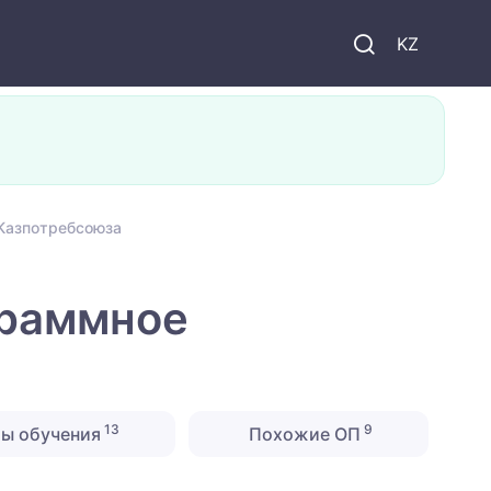
KZ
 Казпотребсоюза
граммное
13
9
ты обучения
Похожие ОП