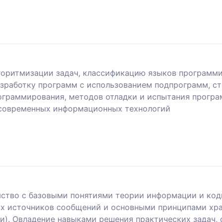
горитмизации задач, классификацию языков программ
разработку программ с использованием подпрограмм, с
ограммирования, методов отладки и испытания програ
 современных информационных технологий
мство с базовыми понятиями теории информации и ко
х источников сообщений и основными принципами хр
и). Овладение навыками решения практических задач,