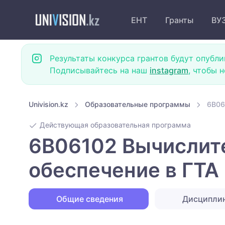
ЕНТ
Гранты
ВУ
Результаты конкурса грантов будут опубли
Подписывайтесь на наш
instagram
, чтобы 
Univision.kz
Образовательные программы
6B06
Действующая образовательная программа
6B06102 Вычислите
обеспечение в ГТА
Общие сведения
Дисципли