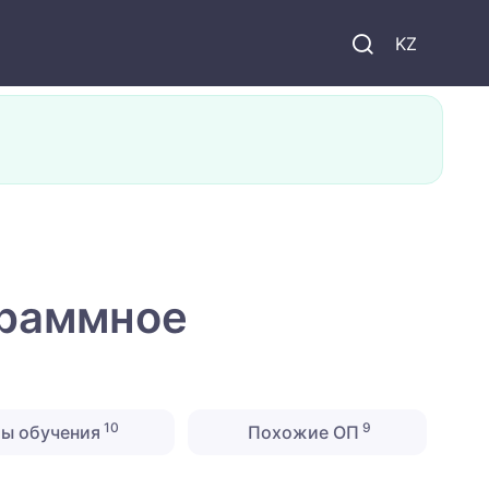
KZ
граммное
10
9
ты обучения
Похожие ОП