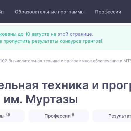
Зы
Образовательные программы
Профессии
кованы до 10 августа на
этой странице
.
не пропустить результаты конкурса грантов!
102 Вычислительная техника и программное обеспечение в МТ
льная техника и про
 им. Муртазы
45
9
ны
Профессии
Результа