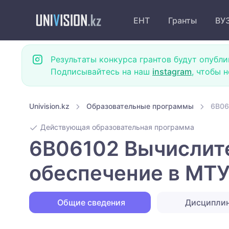
ЕНТ
Гранты
ВУ
Результаты конкурса грантов будут опубли
Подписывайтесь на наш
instagram
, чтобы 
Univision.kz
Образовательные программы
6B06
Действующая образовательная программа
6B06102 Вычислите
обеспечение в МТУ
Общие сведения
Дисципли