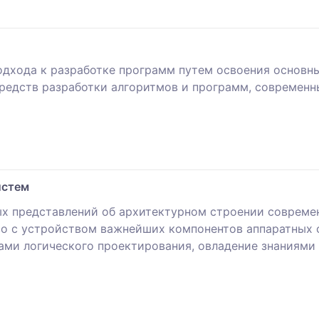
подхода к разработке программ путем освоения основ
средств разработки алгоритмов и программ, современ
истем
ых представлений об архитектурном строении совреме
во с устройством важнейших компонентов аппаратных 
ми логического проектирования, овладение знаниями