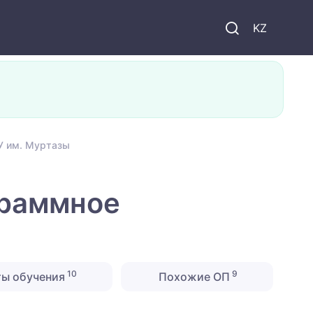
KZ
У им. Муртазы
граммное
10
9
ты обучения
Похожие ОП