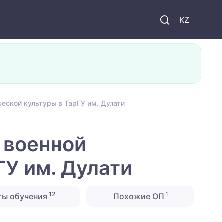
KZ
ческой культуры в ТарГУ им. Дулати
 военной
ГУ им. Дулати
12
1
ты обучения
Похожие ОП