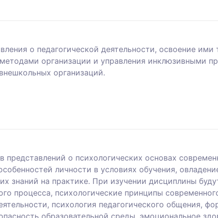
вления о педагогической деятельности, освоение ими
ь методами организации и управления инклюзивными п
внешкольных организаций.
в представлений о психологических основах современн
особенностей личности в условиях обучения, овладен
их знаний на практике. При изучении дисциплины буд
ого процесса, психологические принципы современног
еятельности, психология педагогического общения, фо
опасность образовательной среды, эмоциональное здор