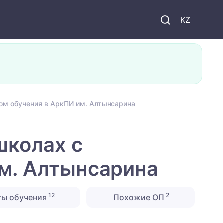
KZ
ком обучения в АркПИ им. Алтынсарина
школах с
им. Алтынсарина
12
2
ты обучения
Похожие ОП