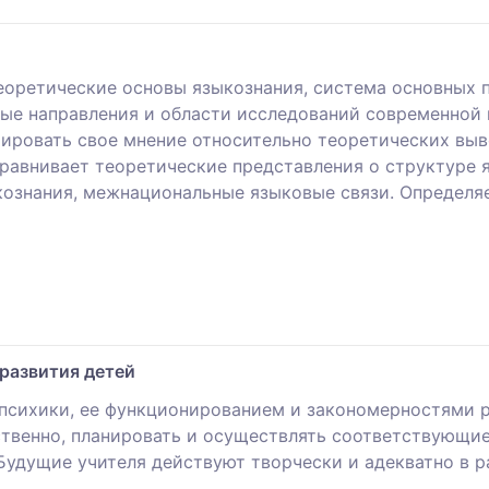
еоретические основы языкознания, система основных п
ные направления и области исследований современной
нтировать свое мнение относительно теоретических вы
сравнивает теоретические представления о структуре 
ыкознания, межнациональные языковые связи. Определяе
развития детей
сихики, ее функционированием и закономерностями р
ственно, планировать и осуществлять соответствующие
удущие учителя действуют творчески и адекватно в 