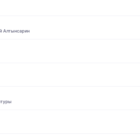
й Алтынсарин
атуры