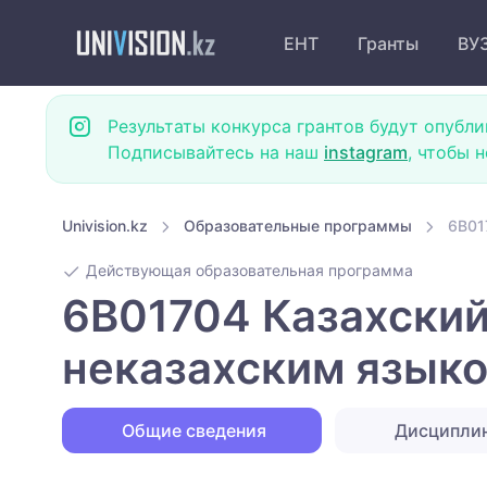
ЕНТ
Гранты
ВУ
Результаты конкурса грантов будут опубли
Подписывайтесь на наш
instagram
, чтобы 
Univision.kz
Образовательные программы
6B01
Действующая образовательная программа
6B01704 Казахский
неказахским языко
Общие сведения
Дисципли