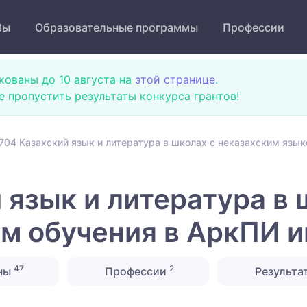
Зы
Образовательные программы
Профессии
кованы до 10 августа на
этой странице
.
не пропустить результаты конкурса грантов!
704 Казахский язык и литература в школах с неказахским язы
 язык и литература в 
м обучения в АркПИ 
47
2
ны
Профессии
Результа