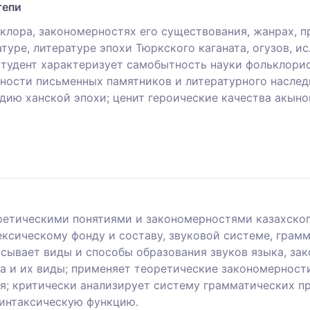
тепи
клора, закономерностях его существования, жанрах, п
уре, литературе эпохи Тюркского каганата, огузов, ис
студент характеризует самобытность науки фольклорис
нности письменных памятников и литературного наслед
дию ханской эпохи; ценит героические качества акын
ретическими понятиями и закономерностями казахског
ксическому фонду и составу, звуковой системе, грам
сывает виды и способы образования звуков языка, зак
ва и их виды; применяет теоретические закономернос
я; критически анализирует систему грамматических п
синтаксическую функцию.