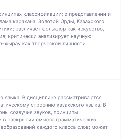
ринципах классификации; о представлении и
лама карахана, Золотой Орды, Казахского
тики; различает фольклор как искусство,
ия; критически анализирует научную
ов-жырау как творческой личности.
о языка. В дисциплине рассматриваются
матическому строению казахского языка. В
оны созвучия звуков, принципы
ти в раскрытии смысла грамматических
реобразований каждого класса слов; может