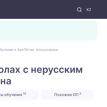
KZ
обучения в АркПИ им. Алтынсарина
олах с нерусским
ина
10
3
ты обучения
Похожие ОП