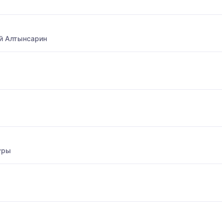
й Алтынсарин
уры