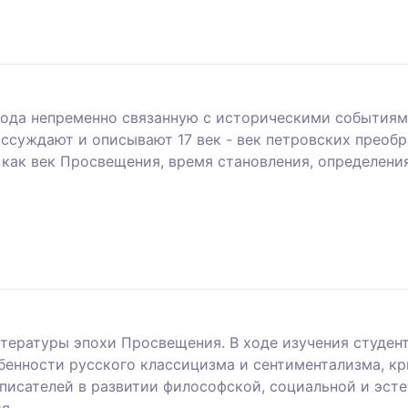
иода непременно связанную с историческими событиями
ассуждают и описывают 17 век - век петровских преоб
, как век Просвещения, время становления, определени
тературы эпохи Просвещения. В ходе изучения студе
обенности русского классицизма и сентиментализма, 
 писателей в развитии философской, социальной и эст
я.