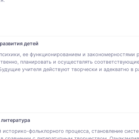
развития детей
сихики, ее функционированием и закономерностями р
ственно, планировать и осуществлять соответствующие
удущие учителя действуют творчески и адекватно в 
я литература
й историко-фольклорного процесса, становление сист
 в сравнении с литературным творчеством. Ознакамли