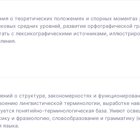
ния о теоретических положениях и спорных моментах р
ыковых средних уровней, развитие орфографической г
отать с лексикографическими источниками, иллюстрир
ления.
ений о структуре, закономерностях и функционирован
воению лингвистической терминологии, выработке нав
ируется понятийно-терминологическая база. Умеют осв
ксику и фразеологию, словообразование и грамматику 
 языка.