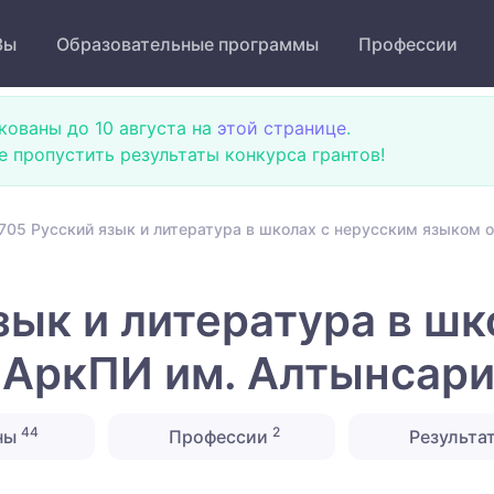
Зы
Образовательные программы
Профессии
кованы до 10 августа на
этой странице
.
не пропустить результаты конкурса грантов!
705 Русский язык и литература в школах с нерусским языком 
зык и литература в шк
 АркПИ им. Алтынсар
44
2
ны
Профессии
Результа