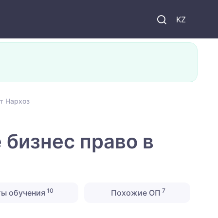
KZ
т Нархоз
бизнес право в
10
7
ты обучения
Похожие ОП