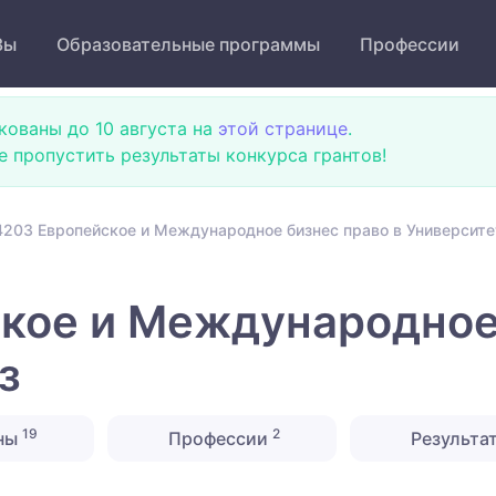
Зы
Образовательные программы
Профессии
кованы до 10 августа на
этой странице
.
не пропустить результаты конкурса грантов!
203 Европейское и Международное бизнес право в Университе
кое и Международное 
з
19
2
ны
Профессии
Результа