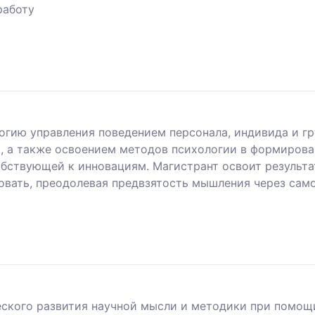
работу
гию управления поведением персонала, индивида и гр
, а также освоением методов психологии в формиров
обствующей к инновациям. Магистрант освоит результа
ать, преодолевая предвзятость мышления через самоа
еского развития научной мысли и методики при помо