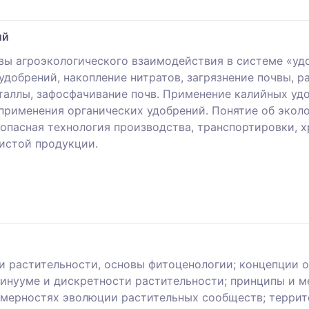
ий
ы агроэкологического взаимодействия в системе «удоб
добрений, накопление нитратов, загрязнение почвы, р
аллы, зафосфачивание почв. Применение калийных уд
рименения органических удобрений. Понятие об экол
опасная технология производства, транспортировки, х
истой продукции.
 растительности, основы фитоценологии; концепции ор
тинууме и дискретности растительности; принципы и 
омерностях эволюции растительных сообществ; терри