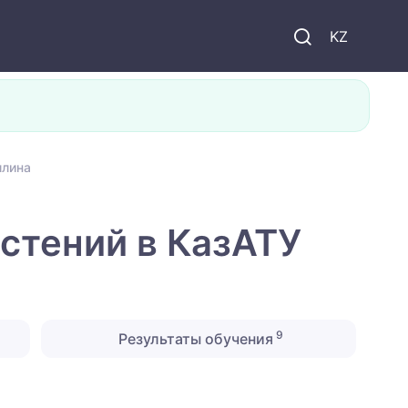
KZ
ллина
стений в КазАТУ
9
Результаты обучения