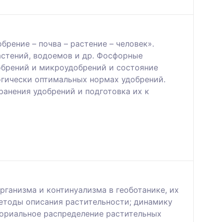
рение – почва – растение – человек».
астений, водоемов и др. Фосфорные
обрений и микроудобрений и состояние
огически оптимальных нормах удобрений.
ранения удобрений и подготовка их к
ганизма и континуализма в геоботанике, их
методы описания растительности; динамику
ториальное распределение растительных