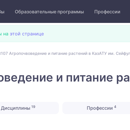
Зы
Образовательные программы
Профессии
ы на
этой странице
107 Агропочвоведение и питание растений в КазАТУ им. Сейфу
ведение и питание ра
19
4
Дисциплины
Профессии