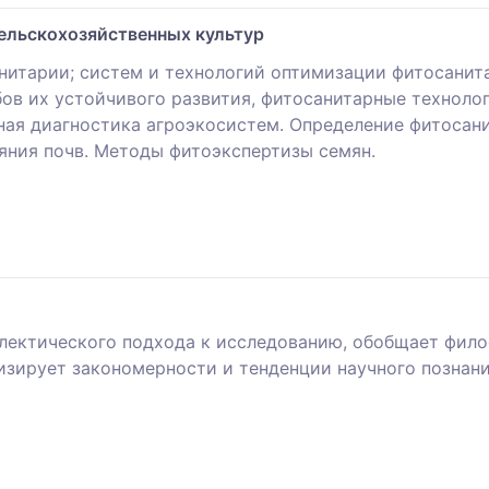
ельскохозяйственных культур
итарии; систем и технологий оптимизации фитосанита
бов их устойчивого развития, фитосанитарные техноло
ная диагностика агроэкосистем. Определение фитосан
яния почв. Методы фитоэкспертизы семян.
ектического подхода к исследованию, обобщает фило
лизирует закономерности и тенденции научного познан