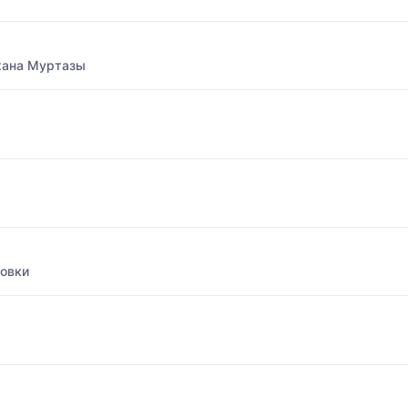
хана Муртазы
товки