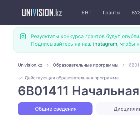
ЕНТ
Гранты
ВУ
Результаты конкурса грантов будут опубли
Подписывайтесь на наш
instagram
, чтобы 
Univision.kz
Образовательные программы
6B01
Действующая образовательная программа
6B01411 Начальная
Общие сведения
Дисципли