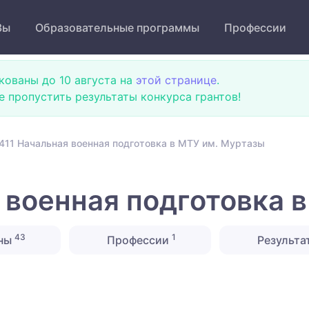
Зы
Образовательные программы
Профессии
кованы до 10 августа на
этой странице
.
не пропустить результаты конкурса грантов!
411 Начальная военная подготовка в МТУ им. Муртазы
 военная подготовка 
43
1
ны
Профессии
Результа