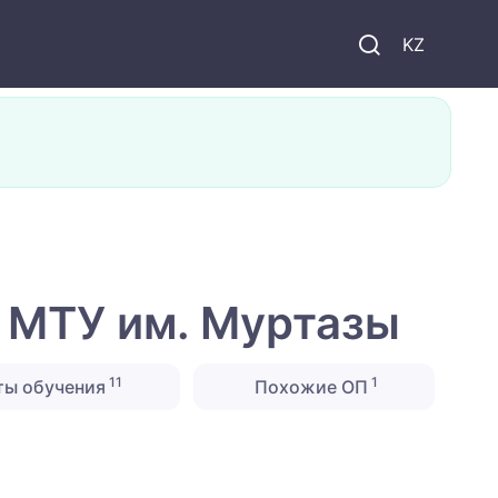
KZ
в МТУ им. Муртазы
11
1
ты обучения
Похожие ОП