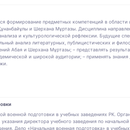
тся формирование предметных компетенций в области 
Құнанбайұлы и Шерхана Мұртазы. Дисциплина направле
анализа и культурологической рефлексии. Будущие сп
ельный анализ литературных, публицистических и фило
ний Абая и Шерхана Мұртазы; – представлять результа
адемической и широкой аудитории; – применять знания
жи.
товки
ой военной подготовки в учебных заведениях РК. Орга
 указания директора учебного заведения по начальной 
ения. Дело «Начальная военная подготовка» в учебных