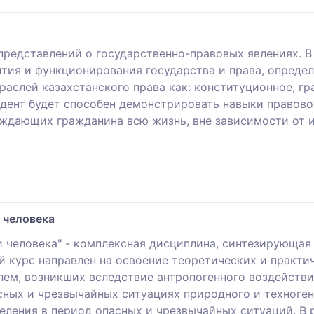
редставлений о государственно-правовых явлениях. В
ития и функционирования государства и права, опреде
раслей казахстанского права как: конституционное, г
тудент будет способен демонстрировать навыки правов
ждающих гражданина всю жизнь, вне зависимости от и
 человека
и человека" - комплексная дисциплина, синтезирующая
 курс направлен на освоение теоретических и практи
ем, возникших вследствие антропогенного воздействи
сных и чрезвычайных ситуациях природного и техноген
еления в период опасных и чрезвычайных ситуаций. В