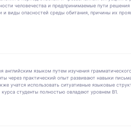
ности человечества и предпринимаемые пути решения 
 и виды опасностей среды обитания, причины их прояв
ия английским языком путем изучения грамматического
енты через практический опыт развивают навыки письма
акже учатся использовать ситуативные языковые струк
 курса студенты полностью овладеют уровнем B1.