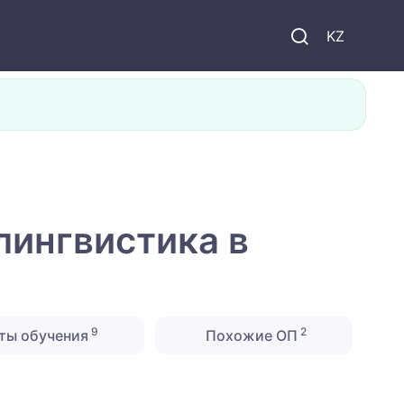
KZ
лингвистика в
9
2
ты обучения
Похожие ОП