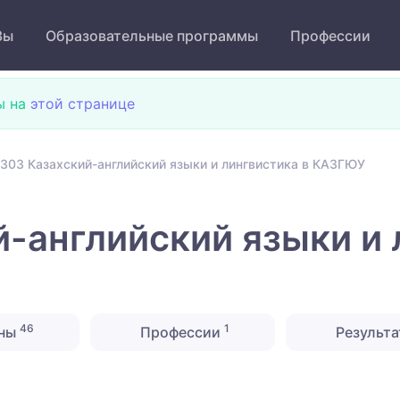
Зы
Образовательные программы
Профессии
ы на
этой странице
303 Казахский-английский языки и лингвистика в КАЗГЮУ
-английский языки и 
46
1
ны
Профессии
Результа