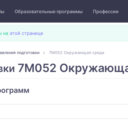
Зы
Образовательные программы
Профессии
ы на
этой странице
авления подготовки
7M052 Окружающая среда
7M052 Окружающа
вки
рограмм