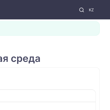
KZ
я среда