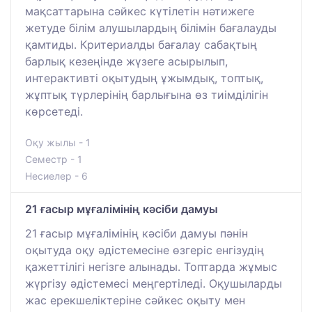
мақсаттарына сәйкес күтілетін нәтижеге
жетуде білім алушылардың білімін бағалауды
қамтиды. Критериалды бағалау сабақтың
барлық кезеңінде жүзеге асырылып,
интерактивті оқытудың ұжымдық, топтық,
жұптық түрлерінің барлығына өз тиімділігін
көрсетеді.
Оқу жылы - 1
Семестр - 1
Несиелер - 6
21 ғасыр мұғалімінің кәсіби дамуы
21 ғасыр мұғалімінің кәсіби дамуы пәнін
оқытуда оқу әдістемесіне өзгеріс енгізудің
қажеттілігі негізге алынады. Топтарда жұмыс
жүргізу әдістемесі меңгертіледі. Оқушыларды
жас ерекшеліктеріне сәйкес оқыту мен