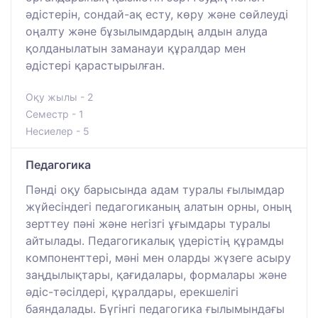
әдістерін, сондай-ақ есту, көру және сөйлеуді
оңалту және бұзылымдардың алдын алуда
қолданылатын заманауи құралдар мен
әдістері қарастырылған.
Оқу жылы - 2
Семестр - 1
Несиелер - 5
Педагогика
Пәнді оқу барысында адам туралы ғылымдар
жүйесіндегі педагогиканың алатын орны, оның
зерттеу пәні және негізгі ұғымдары туралы
айтылады. Педагогикалық үдерістің құрамды
компоненттері, мәні мен оларды жүзеге асыру
заңдылықтары, қағидалары, формалары және
әдіс-тәсілдері, құралдары, ерекшелігі
баяндалады. Бүгінгі педагогика ғылымындағы