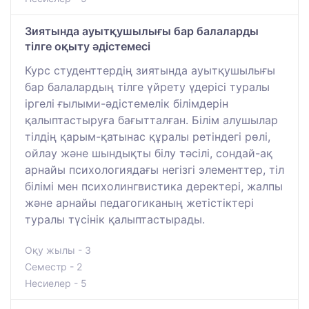
Зиятында ауытқушылығы бар балаларды
тілге оқыту әдістемесі
Курс студенттердің зиятында ауытқушылығы
бар балалардың тілге үйрету үдерісі туралы
іргелі ғылыми-әдістемелік білімдерін
қалыптастыруға бағытталған. Білім алушылар
тілдің қарым-қатынас құралы ретіндегі рөлі,
ойлау және шындықты білу тәсілі, сондай-ақ
арнайы психологиядағы негізгі элементтер, тіл
білімі мен психолингвистика деректері, жалпы
және арнайы педагогиканың жетістіктері
туралы түсінік қалыптастырады.
Оқу жылы - 3
Семестр - 2
Несиелер - 5