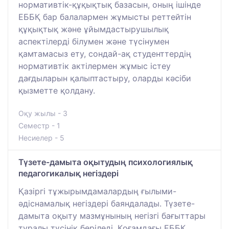
нормативтік-құқықтық базасын, оның ішінде
ЕББҚ бар балалармен жұмысты реттейтін
құқықтық және ұйымдастырушылық
аспектілерді білумен және түсінумен
қамтамасыз ету, сондай-ақ студенттердің
нормативтік актілермен жұмыс істеу
дағдыларын қалыптастыру, оларды кәсіби
қызметте қолдану.
Оқу жылы - 3
Семестр - 1
Несиелер - 5
Түзете-дамыта оқытудың психологиялық
педагогикалық негіздері
Қазіргі тұжырымдамалардың ғылыми-
әдіснамалық негіздері баяндалады. Түзете-
дамыта оқыту мазмұнының негізгі бағыттары
туралы түсінік беріледі. Қоғамдағы ЕББҚ