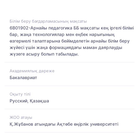
Білім беру бағдарламасының мақсаты
6В01902-Арнайы педагогика ББ мақсаты кең іргелі білімі
бар, жаңа технологиялар мен еңбек нарығының
өзгермелі талаптарына бейімделетін арнайы білім беру
жүйесі үшін жаңа формациядағы маман даярлауды
жүзеге асыру болып табылады.
Академиялық дәреже
Бакалавриат
Оқыту тілі
Русский, Қазақша
ЖОО атауы
Қ.Жұбанов атындағы Ақтөбе өңірлік университеті