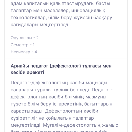
адам капиталын қалыптастырудағы басты
талаптар мен мәселелер, инновациялық
технологиялар, білім беру жүйесін басқару
қағидалары меңгертіледі.
Оқу жылы - 2
Семестр - 1
Несиелер - 4
Арнайы педагог (дефектолог) тұлғасы мен
кәсіби әрекеті
Педагог-дефектологтың кәсіби маңызды
сапалары туралы түсінік беріледі. Педагог-
дефектологтың кәсіби білімінің мазмұны,
түзете білім беру іс-әрекетінің бағыттарын
қарастырады. Дефектологтың кәсіби
құзіреттілігіне қойылатын талаптар
меңгертіледі. Мұғалім-дефектологтың жұмыс
бағыттары (диагностикалық, түзетушілік,