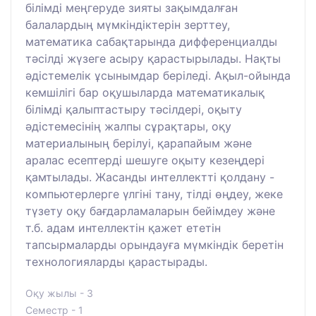
білімді меңгеруде зияты зақымдалған
балалардың мүмкіндіктерін зерттеу,
математика сабақтарында дифференциалды
тәсілді жүзеге асыру қарастырылады. Нақты
әдістемелік ұсынымдар беріледі. Ақыл-ойында
кемшілігі бар оқушыларда математикалық
білімді қалыптастыру тәсілдері, оқыту
әдістемесінің жалпы сұрақтары, оқу
материалының берілуі, қарапайым және
аралас есептерді шешуге оқыту кезеңдері
қамтылады. Жасанды интеллектті қолдану -
компьютерлерге үлгіні тану, тілді өңдеу, жеке
түзету оқу бағдарламаларын бейімдеу және
т.б. адам интеллектін қажет ететін
тапсырмаларды орындауға мүмкіндік беретін
технологияларды қарастырады.
Оқу жылы - 3
Семестр - 1