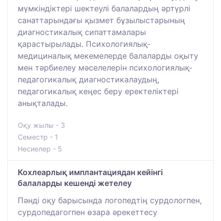
мүмкіндіктері шектеулі балалардың әртүрлі
санаттарындағы қызмет бұзылыстарының
диагностикалық сипаттамалары
қарастырылады. Психологиялық-
медициналық мекемелерде балаларды оқыту
мен тәрбиелеу мәселелерін психологиялық-
педагогикалық диагностикалаудың,
педагогикалық кеңес беру еректеліктері
анықталады.
Оқу жылы - 3
Семестр - 1
Несиелер - 5
Кохлеарлық имплантациядан кейінгі
балаларды кешенді жетелеу
Пәнді оқу барысында логопедтің сурдологпен,
сурдопедагогпен өзара әрекеттесу