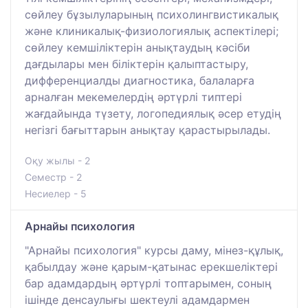
сөйлеу бұзылуларының психолингвистикалық
және клиникалық-физиологиялық аспектілері;
сөйлеу кемшіліктерін анықтаудың кәсіби
дағдылары мен біліктерін қалыптастыру,
дифференциалды диагностика, балаларға
арналған мекемелердің әртүрлі типтері
жағдайында түзету, логопедиялық әсер етудің
негізгі бағыттарын анықтау қарастырылады.
Оқу жылы - 2
Семестр - 2
Несиелер - 5
Арнайы психология
"Арнайы психология" курсы даму, мінез-құлық,
қабылдау және қарым-қатынас ерекшеліктері
бар адамдардың әртүрлі топтарымен, соның
ішінде денсаулығы шектеулі адамдармен