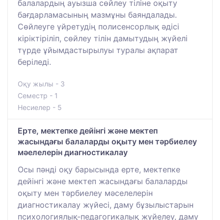
балалардың ауызша сөйлеу тіліне оқыту
бағдарламасының мазмұны баяндалады.
Сөйлеуге үйретудің полисенсорлық әдісі
кіріктіріліп, сөйлеу тілін дамытудың жүйелі
түрде ұйымдастырылуы туралы ақпарат
беріледі.
Оқу жылы - 3
Семестр - 1
Несиелер - 5
Ерте, мектепке дейінгі және мектеп
жасындағы балаларды оқыту мен тәрбиелеу
мәелелерін диагностикалау
Осы пәнді оқу барысында ерте, мектепке
дейінгі және мектеп жасындағы балаларды
оқыту мен тәрбиелеу мәселелерін
диагностикалау жүйесі, даму бұзылыстарын
психологиялық-педагогикалық жүйелеу, даму