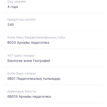
Оқу мерзімі
4 года
Кредиттер көлемі
240
Білім беру бағдарламаларының тобы
B020 Арнайы педагогика
ҰБТ-дағы пәндер
Биология және География
Білім беру саласы
6B01 Педагогикалық ғылымдар
Дайындық бағыты
6B019 Арнайы педагогика