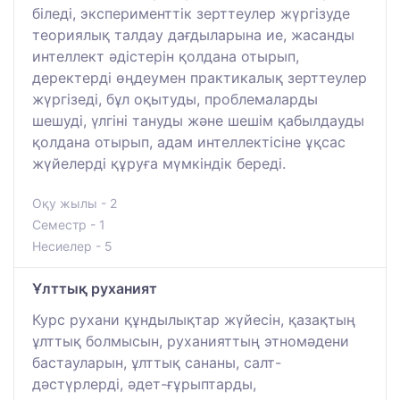
біледі, эксперименттік зерттеулер жүргізуде
теориялық талдау дағдыларына ие, жасанды
интеллект әдістерін қолдана отырып,
деректерді өңдеумен практикалық зерттеулер
жүргізеді, бұл оқытуды, проблемаларды
шешуді, үлгіні тануды және шешім қабылдауды
қолдана отырып, адам интеллектісіне ұқсас
жүйелерді құруға мүмкіндік береді.
Оқу жылы - 2
Семестр - 1
Несиелер - 5
Ұлттық руханият
Курс рухани құндылықтар жүйесін, қазақтың
ұлттық болмысын, руханияттың этномәдени
бастауларын, ұлттық сананы, салт-
дәстүрлерді, әдет-ғұрыптарды,