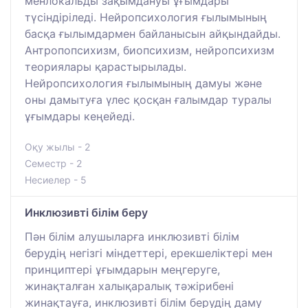
менлокальды зақымдануы ұғымдары
түсіндіріледі. Нейропсихология ғылымының
басқа ғылымдармен байланысын айқындайды.
Антропопсихизм, биопсихизм, нейропсихизм
теориялары қарастырылады.
Нейропсихология ғылымының дамуы және
оны дамытуға үлес қосқан ғалымдар туралы
ұғымдары кеңейеді.
Оқу жылы - 2
Семестр - 2
Несиелер - 5
Инклюзивті білім беру
Пән білім алушыларға инклюзивті білім
берудің негізгі міндеттері, ерекшеліктері мен
принциптері ұғымдарын меңгеруге,
жинақталған халықаралық тәжірибені
жинақтауға, инклюзивті білім берудің даму