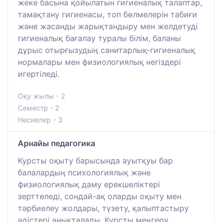
жеке басына қойылатын гигиеналық талаптар,
тамақтану гигиенасы, топ бөлмелерін табиғи
және жасанды жарықтандыру мен желдетуді
гигиеналық бағалау туралы білім, баланы
дұрыс отырғызудың санитарлық-гигиеналық
нормалары мен физиологиялық негіздері
игертіледі.
Оқу жылы - 2
Семестр - 2
Несиелер - 3
Арнайы педагогика
Курсты оқыту барысында ауытқуы бар
балалардың психологиялық және
физиологиялық даму ерекшеліктері
зерттеледі, сондай-ақ оларды оқыту мен
тәрбиелеу жолдары, түзету, қалыптастыру
әдістері анықталады. Курсты меңгеру