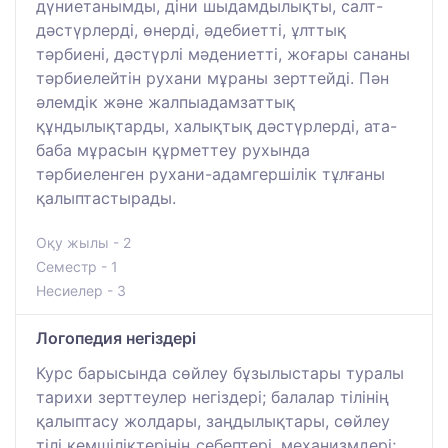
дүниетанымды, діни шыдамдылықты, салт-
дәстүрлерді, өнерді, әдебиетті, ұлттық
тәрбиені, дәстүрлі мәдениетті, жоғары сананы
тәрбиелейтін рухани мұраны зерттейді. Пән
әлемдік және жалпыадамзаттық
құндылықтарды, халықтық дәстүрлерді, ата-
баба мұрасын құрметтеу рухында
тәрбиеленген рухани-адамгершілік тұлғаны
қалыптастырады.
Оқу жылы - 2
Семестр - 1
Несиелер - 3
Логопедия негіздері
Курс барысында сөйлеу бұзылыстары туралы
тарихи зерттеулер негіздері; балалар тілінің
қалыптасу жолдары, заңдылықтары, сөйлеу
тілі кемшіліктерінің себептері, механизмдері;