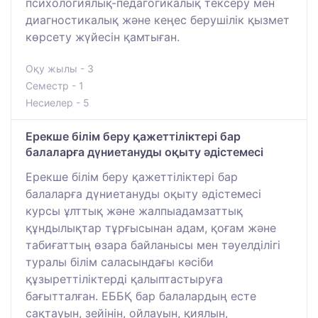
психологиялық-педагогикалық тексеру мен
диагностикалық және кеңес берушілік қызмет
көрсету жүйесін қамтыған.
Оқу жылы - 3
Семестр - 1
Несиелер - 5
Ерекше білім беру қажеттіліктері бар
балаларға дүниетануды оқыту әдістемесі
Ерекше білім беру қажеттіліктері бар
балаларға дүниетануды оқыту әдістемесі
курсы ұлттық және жалпыадамзаттық
құндылықтар тұрғысынан адам, қоғам және
табиғаттың өзара байланысы мен тәуелділігі
туралы білім саласындағы кәсіби
құзыреттіліктерді қалыптастыруға
бағытталған. ЕББҚ бар балалардың есте
сақтауын, зейінін, ойлауын, қиялын,