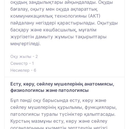
оқудың заңдылықтары айқындалады. Оқуды
бағалау, оқыту мен оқуда ақпараттық
коммуникациялық технологияны (АКТ)
пайдалану негіздері қарастырылады. Оқытуды
басқару және көшбасшылық, мұғалім
жүргізетін дамыту жұмысы тақырыптары
меңгертіледі.
Оқу жылы - 2
Семестр - 1
Несиелер - 6
Есту, көру, сөйлеу мүшелерінің анатомиясы,
физиологиясы және патологиясы
Бұл пәнді оқу барысында есту, көру және
сөйлеу мүшелерінің құрылымы, функциялары,
патологиясы туралы түсініктер қалыптасады.
Курстың мазмұны есту, көру және сөйлеу
органдарының қызметін зерттеудің негізгі