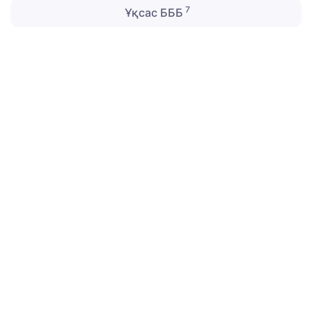
7
Ұқсас БББ