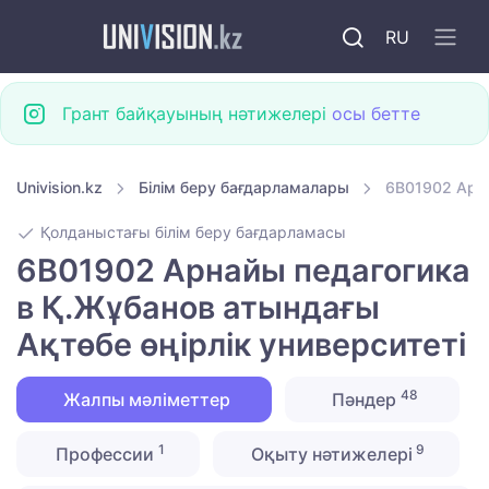
RU
Грант байқауының нәтижелері
осы бетте
Univision.kz
Білім беру бағдарламалары
6B01902 Арна
Қолданыстағы білім беру бағдарламасы
6B01902 Арнайы педагогика
в Қ.Жұбанов атындағы
Ақтөбе өңірлік университеті
48
Жалпы мәліметтер
Пәндер
1
9
Профессии
Оқыту нәтижелері