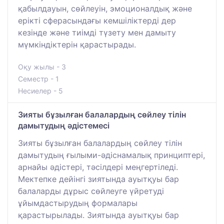
қабылдауын, сөйлеуін, эмоционалдық және
ерікті сферасындағы кемшіліктерді дер
кезінде және тиімді түзету мен дамыту
мүмкіндіктерін қарастырады.
Оқу жылы - 3
Семестр - 1
Несиелер - 5
Зияты бұзылған балалардың сөйлеу тілін
дамытудың әдістемесі
Зияты бұзылған балалардың сөйлеу тілін
дамытудың ғылыми-әдіснамалық принциптері,
арнайы әдістері, тәсілдері меңгертіледі.
Мектепке дейінгі зиятында ауытқуы бар
балаларды дұрыс сөйлеуге үйретуді
ұйымдастырудың формалары
қарастырылады. Зиятында ауытқуы бар