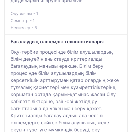
дағдыларын игеруіне арналған
Оқу жылы - 1
Семестр - 1
Несиелер - 5
Бағалаудың өлшемдік технологиялары
Оқу-тәрбие процесінде білім алушылардың
білім деңгейін анықтауда критериалды
бағалаудың маңызы ерекше. Білім беру
процесінде білім алушылардың білім
көрсеткішін арттырумен қатар олардың жеке
тұлғалық қасиеттері мен құзыреттіліктеріне,
қоршаған ортада қарым-қатынас жасай білу
қабілеттіліктеріне, өзін-өзі жетілдіру
бағыттарына да үлкен мән беру қажет.
Критериалды бағалау алдын ала белгілі
өлшемдерге сәйкес білім алушының жеке
оқуын түзетуге мүмкүндік беруді, оқу