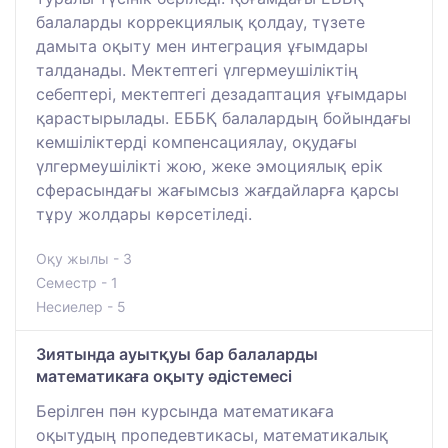
балаларды коррекциялық қолдау, түзете
дамыта оқыту мен интеграция ұғымдары
талданады. Мектептегі үлгермеушіліктің
себептері, мектептегі дезадаптация ұғымдары
қарастырылады. ЕББҚ балалардың бойындағы
кемшіліктерді компенсациялау, оқудағы
үлгермеушілікті жою, жеке эмоциялық ерік
сферасындағы жағымсыз жағдайларға қарсы
тұру жолдары көрсетіледі.
Оқу жылы - 3
Семестр - 1
Несиелер - 5
Зиятында ауытқуы бар балаларды
математикаға оқыту әдістемесі
Берілген пән курсында математикаға
оқытудың пропедевтикасы, математикалық