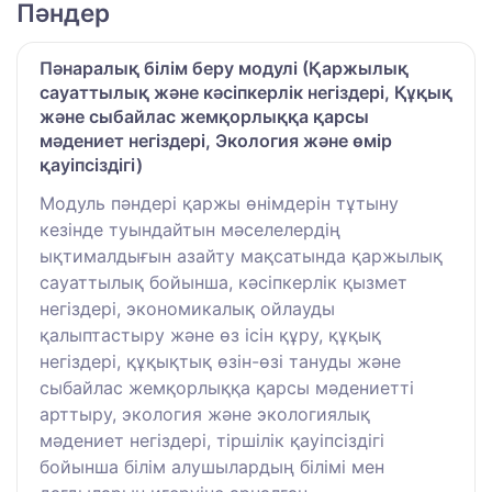
Пәндер
Пәнаралық білім беру модулі (Қаржылық
сауаттылық және кәсіпкерлік негіздері, Құқық
және сыбайлас жемқорлыққа қарсы
мәдениет негіздері, Экология және өмір
қауіпсіздігі)
Модуль пәндері қаржы өнімдерін тұтыну
кезінде туындайтын мәселелердің
ықтималдығын азайту мақсатында қаржылық
сауаттылық бойынша, кәсіпкерлік қызмет
негіздері, экономикалық ойлауды
қалыптастыру және өз ісін құру, құқық
негіздері, құқықтық өзін-өзі тануды және
сыбайлас жемқорлыққа қарсы мәдениетті
арттыру, экология және экологиялық
мәдениет негіздері, тіршілік қауіпсіздігі
бойынша білім алушылардың білімі мен