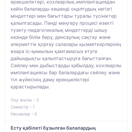
ерекшеліктері, кохлеарлық имплантациядан
кейін балаларды кешенді оңалтудың негізгі
міндеттері мен бағыттары туралы түсініктер
қалыптасады. Пәнді меңгеру процесі өзекті
түзету-педагогикалық міндеттерді шешу
кезінде білім беру, денсаулық сақтау және
әлеуметтік қорғау салалары қызметкерлерінің
өзара іс-қимылын қамтамасыз етуге
дайындықты қалыптастыруға бағытталған.
Сөйлеу мен дыбыстарды қабылдау, кохлеарлы
имплантациясы бар балалардағы сөйлеу және
тіл жүйесінің даму ерекшеліктері
қарастырылады.
Оқу жылы - 3
Семестр - 1
Несиелер - 5
Есту қабілеті бұзылған балалардың