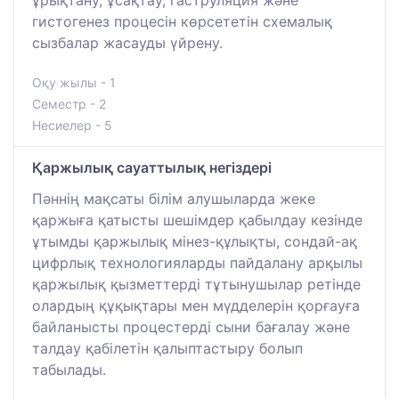
гистогенез процесін көрсететін схемалық
сызбалар жасауды үйрену.
Оқу жылы - 1
Семестр - 2
Несиелер - 5
Қаржылық сауаттылық негіздері
Пәннің мақсаты білім алушыларда жеке
қаржыға қатысты шешімдер қабылдау кезінде
ұтымды қаржылық мінез-құлықты, сондай-ақ
цифрлық технологияларды пайдалану арқылы
қаржылық қызметтерді тұтынушылар ретінде
олардың құқықтары мен мүдделерін қорғауға
байланысты процестерді сыни бағалау және
талдау қабілетін қалыптастыру болып
табылады.