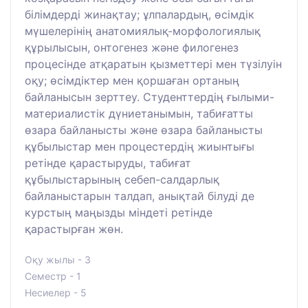
білімдерді жинақтау; ұлпалардың, өсімдік
мүшелерінің анатомиялық-морфологиялық
құрылысын, онтогенез және филогенез
процесінде атқаратын қызметтері мен түзілуін
оқу; өсімдіктер мен қоршаған ортаның
байланысын зерттеу. Студенттердің ғылыми-
материалистік дүниетанымын, табиғатты
өзара байланысты және өзара байланысты
құбылыстар мен процестердің жиынтығы
ретінде қарастыруды, табиғат
құбылыстарының себеп-салдарлық
байланыстарын талдап, анықтай білуді де
курстың маңызды міндеті ретінде
қарастырған жөн.
Оқу жылы - 3
Семестр - 1
Несиелер - 5