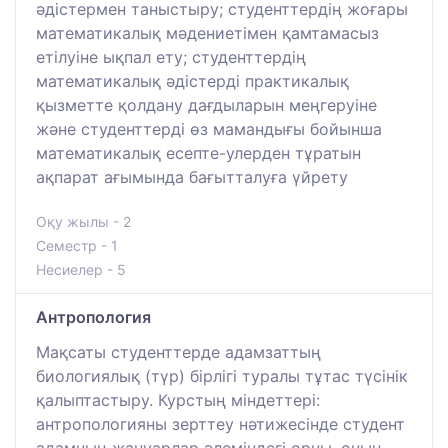
әдістермен таныстыру; студенттердің жоғары
математикалық мәдениетімен қамтамасыз
етілуіне ықпал ету; студенттердің
математикалық әдістерді практикалық
қызметте қолдану дағдыларын меңгеруіне
және студенттерді өз мамандығы бойынша
математикалық есепте-улерден тұратын
ақпарат ағымында бағытталуға үйрету
Оқу жылы - 2
Семестр - 1
Несиелер - 5
Антропология
Мақсаты студенттерде адамзаттың
биологиялық (түр) бірлігі туралы тұтас түсінік
қалыптастыру. Курстың міндеттері:
антропологияны зерттеу нәтижесінде студент
адамның жануарлар әлеміндегі орны, оның