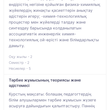
өндірістің негізіне қойылған физика-химиялық
жүйелердің жинақты қасиеттерін анықтау
әдістерін игеру; -химия-технологиялық
процестер мен жүйелерді талдау және
синтездеу барысында колданылатын
ассоциативтік инженерлік химия-
технологиялық ой-өрісті және білімдарлықты
дамыту.
Оқу жылы - 2
Семестр - 2
Несиелер - 5
Тәрбие жұмысының теориясы және
әдістемесі
Курстың мақсаты: болашақ педагогтердің
білім алушылармен тәрбие жұмысын жүзеге
асыруға дайындығын қалыптастыру. Пәннің