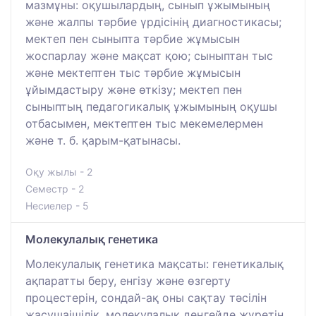
мазмұны: оқушылардың, сынып ұжымының
және жалпы тәрбие үрдісінің диагностикасы;
мектеп пен сыныпта тәрбие жұмысын
жоспарлау және мақсат қою; сыныптан тыс
және мектептен тыс тәрбие жұмысын
ұйымдастыру және өткізу; мектеп пен
сыныптың педагогикалық ұжымының оқушы
отбасымен, мектептен тыс мекемелермен
және т. б. қарым-қатынасы.
Оқу жылы - 2
Семестр - 2
Несиелер - 5
Молекулалық генетика
Молекулалық генетика мақсаты: генетикалық
ақпаратты беру, енгізу және өзгерту
процестерін, сондай-ақ оны сақтау тәсілін
жасушаішілік, молекулалық деңгейде жүретін