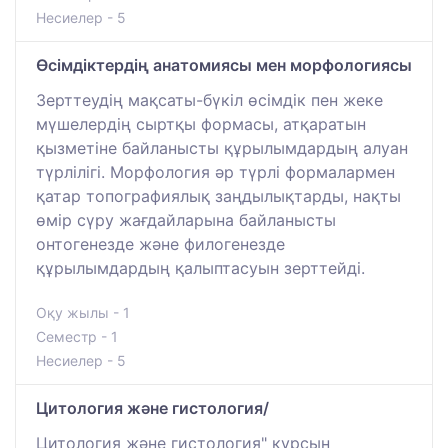
Несиелер - 5
Өсімдіктердің анатомиясы мен морфологиясы
Зерттеудің мақсаты-бүкіл өсімдік пен жеке
мүшелердің сыртқы формасы, атқаратын
қызметіне байланысты құрылымдардың алуан
түрлілігі. Морфология әр түрлі формалармен
қатар топографиялық заңдылықтарды, нақты
өмір сүру жағдайларына байланысты
онтогенезде және филогенезде
құрылымдардың қалыптасуын зерттейді.
Оқу жылы - 1
Семестр - 1
Несиелер - 5
Цитология және гистология/
Цитология және гистология" курсын