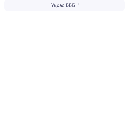
11
Ұқсас БББ