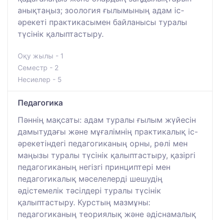
анықтаңыз; зоология ғылымының адам іс-
әрекеті практикасымен байланысы туралы
түсінік қалыптастыру.
Оқу жылы - 1
Семестр - 2
Несиелер - 5
Педагогика
Пәннің мақсаты: адам туралы ғылым жүйесін
дамытудағы және мұғалімнің практикалық іс-
әрекетіндегі педагогиканың орны, рөлі мен
маңызы туралы түсінік қалыптастыру, қазіргі
педагогиканың негізгі принциптері мен
педагогикалық мәселелерді шешудің
әдістемелік тәсілдері туралы түсінік
қалыптастыру. Курстың мазмұны:
педагогиканың теориялық және әдіснамалық