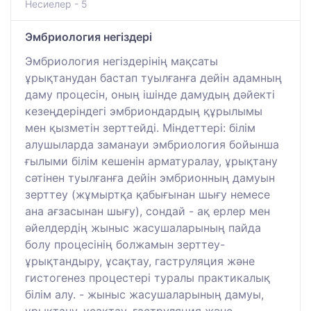
Несиелер - 5
Эмбриология негіздері
Эмбриология негіздерінің мақсаты
ұрықтанудан бастап туылғанға дейін адамның
даму процесін, оның ішінде дамудың дәйекті
кезеңдеріндегі эмбриондардың құрылымы
мен қызметін зерттейді. Міндеттері: білім
алушыларда заманауи эмбриология бойынша
ғылыми білім кешенін арматуралау, ұрықтану
сәтінен туылғанға дейін эмбрионның дамуын
зерттеу (жұмыртқа қабығынан шығу немесе
ана ағзасынан шығу), сондай - ақ ерлер мен
әйелдердің жыныс жасушаларының пайда
болу процесінің болжамын зерттеу-
ұрықтандыру, ұсақтау, гаструляция және
гистогенез процестері туралы практикалық
білім алу. - жыныс жасушаларының дамуы,
ұрықтану, ұсақтау, гаструляция және