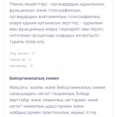
Пәннің міндеттері: -органдардың құрылысын,
функциясын және топографиясын,
органдардың анатомиялық-топографиялық
өзара қарым-қатынасын зерттеу; - құрылым
мен функцияның өзара тәуелділігі мен бірлігі,
онтогенез процесінде олардың өзгергіштігі
туралы білім алу.
Оқу жылы - 2
Семестр - 2
Несиелер - 5
Бейорганикалық химия
Мақсаты: жалпы және бейорганикалық химия
саласындағы негізгі теориялық білімді
зерттейді және химиялық заттармен және
негізгі химиялық ыдыстармен және
жабдықтармен практикалық жұмыс істеу