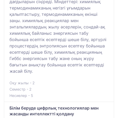
дағдыларын сіңіреді. Міндеттері: химиялық
термодинамиканың негізгі ұғымдарын
қалыптастыру, термодинамиканың екінші
заңы. химиялық реакциялар мен
энтальпиялардың жылу әсерлерін, сондай-ақ
химиялық байланыс энергиясын табу
бойынша есептік есептерді шеше білу, әртүрлі
процестердің энтропиясын есептеу бойынша
есептерді шеше білу, химиялық реакцияның
Гиббс энергиясын табу және оның жүру
бағытын анықтау бойынша есептік есептерді
жасай білу.
Оқу жылы - 2
Семестр - 2
Несиелер - 5
Білім беруде цифрлық технологиялар мен
жасанды интеллектті қолдану