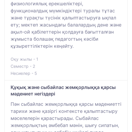
физиологиялық ерекшеліктері,
функционалдық мүмкіндіктері туралы тұтас
және тұрақты түсінік қалыптастыруға ықпал
ету; мектеп жасындағы балалардың дене және
ақыл-ой қабілеттерін қолдауға бағытталған
жұмыста болашақ педагогтың кәсіби
құзыреттіліктерін кеңейту.
Оқу жылы - 1
Семестр - 2
Несиелер - 5
Құқық және сыбайлас жемқорлыққа қарсы
мәдениет негіздері
Пән сыбайлас жемқорлыққа қарсы мәдениетті
тарихи және қазіргі контексте қалыптастыру
мәселелерін қарастырады. Сыбайлас
жемқорлықтың әмбебап мәнін, шығу сипатын,