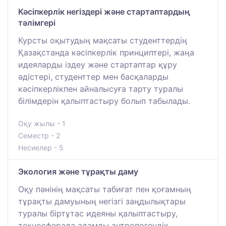
Кәсіпкерлік негіздері және стартаптардың
тәлімгері
Курсты оқытудың мақсаты студенттердің
Қазақстанда кәсіпкерлік принциптері, жаңа
идеяларды іздеу және стартаптар құру
әдістері, студенттер мен басқаларды
кәсіпкерлікпен айналысуға тарту туралы
білімдерін қалыптастыру болып табылады.
Оқу жылы - 1
Семестр - 2
Несиелер - 5
Экология және тұрақты даму
Оқу пәнінің мақсаты табиғат пен қоғамның
тұрақты дамуының негізгі заңдылықтары
туралы біртұтас идеяны қалыптастыру,
техносферада адамды антропогендік,