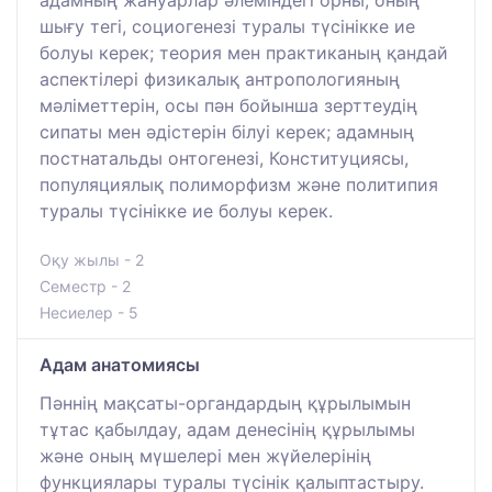
шығу тегі, социогенезі туралы түсінікке ие
болуы керек; теория мен практиканың қандай
аспектілері физикалық антропологияның
мәліметтерін, осы пән бойынша зерттеудің
сипаты мен әдістерін білуі керек; адамның
постнатальды онтогенезі, Конституциясы,
популяциялық полиморфизм және политипия
туралы түсінікке ие болуы керек.
Оқу жылы - 2
Семестр - 2
Несиелер - 5
Адам анатомиясы
Пәннің мақсаты-органдардың құрылымын
тұтас қабылдау, адам денесінің құрылымы
және оның мүшелері мен жүйелерінің
функциялары туралы түсінік қалыптастыру.