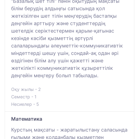
"Базалық шет тілі" пәнін оқытудың мақсаты
білім берудің алдыңғы сатысында қол
жеткізілген шет тілін меңгерудің бастапқы
деңгейін арттыру және студенттердің
шетелдік серіктестермен қарым-қатынас
кезінде кәсіби қызметтің әртүрлі
салаларындағы әлеуметтік-коммуникативтік
міндеттерді шешу үшін, сондай-ақ одан әрі
өздігінен білім алу үшін қажетті және
жеткілікті коммуникативтік құзыреттілік
деңгейін меңгеру болып табылады.
Оқу жылы - 2
Семестр - 1
Несиелер - 5
Математика
Курстың мақсаты - жаратылыстану саласында
ғылыми және қолданбалы қызметпен