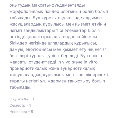
оқытудың мақсаты-фундаменталды
морфологиялық пәндер блогының бөлігі болып
табылады. Бұл курсты оқу кезінде алдымен
жасушалардың құрылысы мен қызмет етуінің
негізгі заңдылықтары тірі элементар бірлігі
ретінде қарастырылады, содан кейін осы
білімдер негізінде ұлпалардың құрылысы,
дамуы, эволюциясы мен қызмет етуінің негізгі
белгілері туралы түсінік беріледі. Бұл пәннің
мақсаты студенттерді in vivo және in vitro
прокариотикалық және эукариотикалық
жасушалардың құрылысы мен тіршілік әрекеті
туралы негізгі ұғымдармен таныстыру болып
табылады.
Оқу жылы - 1
Семестр - 1
Несиелер - 5