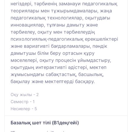
негіздері, тәрбиенің заманауи педагогикалық
теориялары мен тұжырымдамалары, жаңа
педагогикалық технологиялар, оқытудағы
инновациялар, тұлғаны дамыту және
тәрбиелеу, оқыту мен тәрбиелеудің
психологиялық-педагогикалық ерекшеліктері
және вариативті бағдарламалары, пәндік
дамытушы білім беру ортасын құру
мәселелері, оқыту процесін ұйымдастыру,
оқытудың интерактивті әдістері, мектеп
жұмысындағы сабақтастық, басшылық,
бақылау және мектептерді басқару.
Оқу жылы - 2
Семестр - 1
Несиелер - 5
Базалық шет тілі (B1деңгейі)