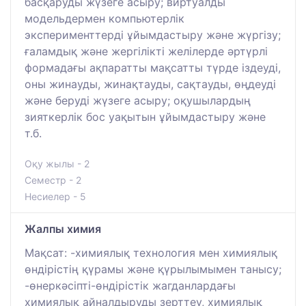
басқаруды жүзеге асыру; виртуалды
модельдермен компьютерлік
эксперименттерді ұйымдастыру және жүргізу;
ғаламдық және жергілікті желілерде әртүрлі
формадағы ақпаратты мақсатты түрде іздеуді,
оны жинауды, жинақтауды, сақтауды, өңдеуді
және беруді жүзеге асыру; оқушылардың
зияткерлік бос уақытын ұйымдастыру және
т.б.
Оқу жылы - 2
Семестр - 2
Несиелер - 5
Жалпы химия
Мақсат: -химиялық технология мен химиялық
өндірістің қүрамы және қүрылымымен танысу;
-өнеркәсіпті-өндірістік жагданлардағы
химиялық айналдыруды зерттеу, химиялық