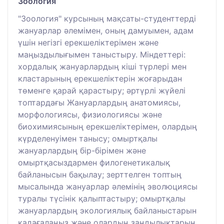
Зоология
"Зоология" курсының мақсаты-студенттерді
жануарлар әлемімен, оның дамуымен, адам
үшін негізгі ерекшеліктерімен және
маңыздылығымен таныстыру. Міндеттері:
хордалық жануарлардың кіші түрлері мен
кластарының ерекшеліктерін жоғарыдан
төменге қарай қарастыру; әртүрлі жүйелі
топтардағы Жануарлардың анатомиясы,
морфологиясы, физиологиясы және
биохимиясының ерекшеліктерімен, олардың
күрделенуімен танысу; омыртқалы
жануарлардың бір-бірімен және
омыртқасыздармен филогенетикалық
байланысын бақылау; зерттелген топтың
мысалында жануарлар әлемінің эволюциясы
туралы түсінік қалыптастыру; омыртқалы
жануарлардың экологиялық байланыстарын
қадағалаңыз және олардың заңдылықтарын