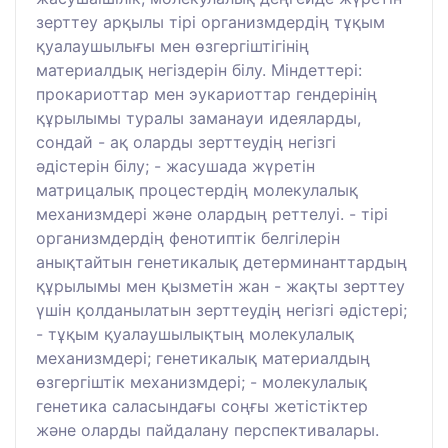
зерттеу арқылы тірі организмдердің тұқым
қуалаушылығы мен өзгергіштігінің
материалдық негіздерін білу. Міндеттері:
прокариоттар мен эукариоттар гендерінің
құрылымы туралы заманауи идеяларды,
сондай - ақ оларды зерттеудің негізгі
әдістерін білу; - жасушада жүретін
матрицалық процестердің молекулалық
механизмдері және олардың реттелуі. - тірі
организмдердің фенотиптік белгілерін
анықтайтын генетикалық детерминанттардың
құрылымы мен қызметін жан - жақты зерттеу
үшін қолданылатын зерттеудің негізгі әдістері;
- тұқым қуалаушылықтың молекулалық
механизмдері; генетикалық материалдың
өзгергіштік механизмдері; - молекулалық
генетика саласындағы соңғы жетістіктер
және оларды пайдалану перспективалары.