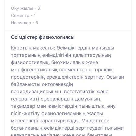
Оқу жылы - 3
Семестр - 1
Несиелер - 5
Өсімдіктер физиологиясы
Курстың мақсаты: Өсімдіктердің маңызды
топтарының өнімділігінің қалыптасуының
физиологиялық, биохимиялық және
морфогенетикалық элементтерін, тіршілік
процестерінің ерекшеліктерін зерттеу. Осыған
байланысты онтогенездің
периодизациясының, вегетативтік және
генеративті сфералардың дамуының,
тұқымдар мен жемістердің тыныштық, өну,
пісіп-жетілу физиологиясының жалпы
мәселелері қарастырылады. Міндеттері:
ботаниканың өсімдіктерді зерттеудегі ғылыми
көзқарасын негіздеу және осы бағыттағы