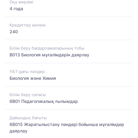
Оқу мерзімі
4 года
Кредиттер көлемі
240
Білім беру бағдарламаларының тобы
B013 Биология мұғалімдерін даярлау
ҰБТ-дағы пәндер
Биология және Химия
Білім беру саласы
6B01 Педагогикалық ғылымдар
Дайындық бағыты
6B015 Жаратылыстану пәндері бойынша мұғалімдер
даярлау