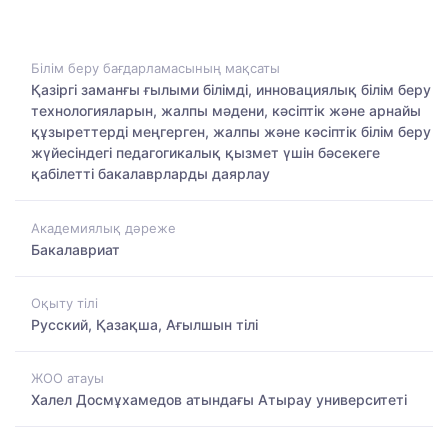
Білім беру бағдарламасының мақсаты
Қазіргі заманғы ғылыми білімді, инновациялық білім беру
технологияларын, жалпы мәдени, кәсіптік және арнайы
құзыреттерді меңгерген, жалпы және кәсіптік білім беру
жүйесіндегі педагогикалық қызмет үшін бәсекеге
қабілетті бакалаврларды даярлау
Академиялық дәреже
Бакалавриат
Оқыту тілі
Русский, Қазақша, Ағылшын тілі
ЖОО атауы
Халел Досмұхамедов атындағы Атырау университеті