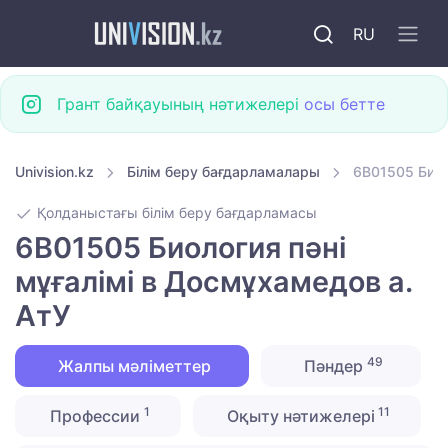
RU
Грант байқауының нәтижелері
осы бетте
Univision.kz
Білім беру бағдарламалары
6B01505 Биол
Қолданыстағы білім беру бағдарламасы
6B01505 Биология пәні
мұғалімі в Досмұхамедов а.
АтУ
49
Жалпы мәліметтер
Пәндер
1
11
Профессии
Оқыту нәтижелері