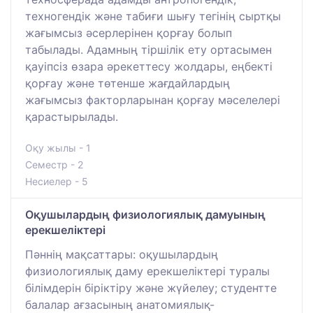
техногендік және табиғи шығу тегінің сыртқы
жағымсыз әсерлерінен қорғау болып
табылады. Адамның тіршілік ету ортасымен
қауіпсіз өзара әрекеттесу жолдары, еңбекті
қорғау және төтенше жағдайлардың
жағымсыз факторларынан қорғау мәселелері
қарастырылады.
Оқу жылы - 1
Семестр - 2
Несиелер - 5
Оқушылардың физиологиялық дамуының
ерекшеліктері
Пәннің мақсаттары: оқушылардың
физиологиялық даму ерекшеліктері туралы
білімдерін біріктіру және жүйелеу; студентте
балалар ағзасының анатомиялық-