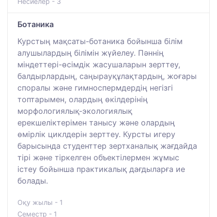
Несиелер - 3
Ботаника
Курстың мақсаты-ботаника бойынша білім
алушылардың білімін жүйелеу. Пәннің
міндеттері-өсімдік жасушаларын зерттеу,
балдырлардың, саңырауқұлақтардың, жоғары
споралы және гимноспермдердің негізгі
топтарымен, олардың өкілдерінің
морфологиялық-экологиялық
ерекшеліктерімен танысу және олардың
өмірлік циклдерін зерттеу. Курсты игеру
барысында студенттер зертханалық жағдайда
тірі және тіркелген объектілермен жұмыс
істеу бойынша практикалық дағдыларға ие
болады.
Оқу жылы - 1
Семестр - 1