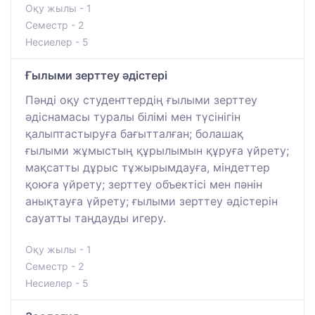
Оқу жылы - 1
Семестр - 2
Несиелер - 5
Ғылыми зерттеу әдістері
Пәнді оқу студенттердің ғылыми зерттеу
әдіснамасы туралы білімі мен түсінігін
қалыптастыруға бағытталған; болашақ
ғылыми жұмыстың құрылымын құруға үйрету;
мақсатты дұрыс тұжырымдауға, міндеттер
қоюға үйрету; зерттеу объектісі мен пәнін
анықтауға үйрету; ғылыми зерттеу әдістерін
сауатты таңдауды игеру.
Оқу жылы - 1
Семестр - 2
Несиелер - 5