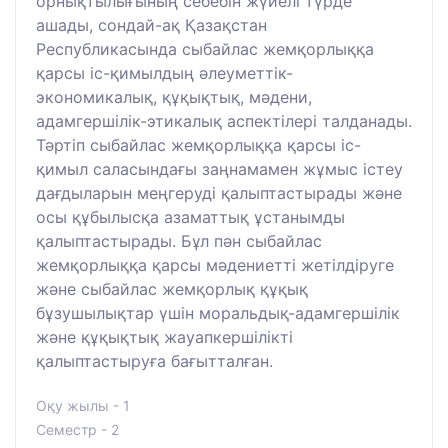
орнықтылығының себебін жүйелі түрде
ашады, сондай-ақ Қазақстан
Республикасында сыбайлас жемқорлыққа
қарсы іс-қимылдың әлеуметтік-
экономикалық, құқықтық, мәдени,
адамгершілік-этикалық аспектілері талданады.
Тәртіп сыбайлас жемқорлыққа қарсы іс-
қимыл саласындағы заңнамамен жұмыс істеу
дағдыларын меңгеруді қалыптастырады және
осы құбылысқа азаматтық ұстанымды
қалыптастырады. Бұл пән сыбайлас
жемқорлыққа қарсы мәдениетті жетілдіруге
және сыбайлас жемқорлық құқық
бұзушылықтар үшін моральдық-адамгершілік
және құқықтық жауапкершілікті
қалыптастыруға бағытталған.
Оқу жылы - 1
Семестр - 2