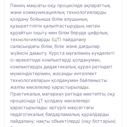
Пәннің мақсаты-оқу процесінде ақпараттық
және коммуникациялық технологияларды
қолдану бойынша білім алушының
құзыреттілігін қалыптастырудың негізін
құрайтын оқыту мен білім беруде цифрлық
технологияларды (ЦТ) пайдалану
саласындағы білім, білік және дағдылар
жүйесін дамыту. Курста мұғалімнің күнделікті
іс-әрекетінде компьютерді қолданумен,
компьютердің дидактикалық құрал ретіндегі
мүмкіндіктерімен, жасанды интеллект
технологияларын қолданумен байланысты
жалпы мәселелер қарастырылады.
Практикалық материал ретінде мектептің оқу
процесінде ЦТ қолдану мәселелері
қарастырылады: әртүрлі мақсаттағы
педагогикалық бағдарламалық құралдарды
пайдалану; нақты объектілерді (оқу боттарын)