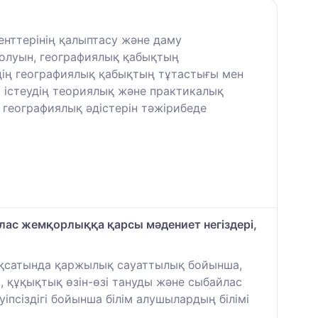
енттерінің қалыптасу және даму
болуын, географиялық қабықтың
дің географиялық қабықтың тұтастығы мен
 істеудің теориялық және практикалық
 географиялық әдістерін тәжірибеде
йлас жемқорлыққа қарсы мәдениет негіздері,
ақсатында қаржылық сауаттылық бойынша,
і, құқықтық өзін-өзі тануды және сыбайлас
іпсіздігі бойынша білім алушылардың білімі