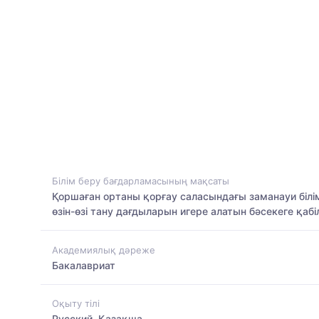
Білім беру бағдарламасының мақсаты
Қоршаған ортаны қорғау саласындағы заманауи білімд
өзін-өзі тану дағдыларын игере алатын бәсекеге қаб
Академиялық дәреже
Бакалавриат
Оқыту тілі
Русский, Қазақша