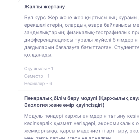
Жалпы жертану
Бұл курс Жер және жер қыртысының құрамы, қ
ерекшеліктерін, олардың өзара байланысы ме
заңдылықтарын; физикалық-географиялық про
дифференциациясы туралы жүйелі білімдерін 
дағдыларын бағалауға бағытталған. Студентт
қолданады.
Оқу жылы - 1
Семестр - 1
Несиелер - 6
Пәнаралық білім беру модулі (Қаржылық сауа
Экология және өмір қауіпсіздігі)
Модуль пәндері қаржы өнімдерін тұтыну кез
кәсіпкерлік қызмет негіздері, экономикалық о
жемқорлыққа қарсы мәдениетті арттыру, эколо
мен дағдыларын игеруіне арналған.