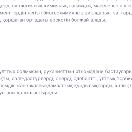
дерді экологиялық химияның ғаламдық мәселелерін шешу
ементтердің негізгі биогеохимиялық циклдарын, затта
 қоршаған ортадағы әрекетін болжай алады.
ұлттық болмысын, руханияттың этномәдени бастауларын,
, салт-дәстүрлерді, өнерді, әдебиетті, ұлттық тәрбие
 әлемдік және жалпыадамзаттық құндылықтарды, халықт
тұлғаны қалыптастырады.