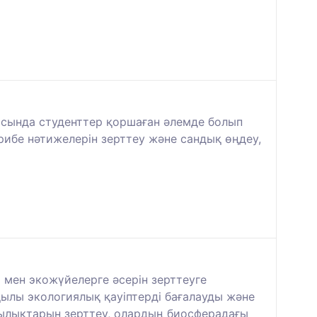
арысында студенттер қоршаған әлемде болып
ибе нәтижелерін зерттеу және сандық өңдеу,
 мен экожүйелерге әсерін зерттеуге
ылы экологиялық қауіптерді бағалауды және
дылықтарын зерттеу, олардың биосферадағы