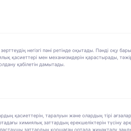
 зерттеудің негізгі пәні ретінде оқытады. Пәнді оқу б
лық қасиеттері мен механизмдерін қарастырады, тәжір
олдану қабілетін дамытады.
рдың қасиеттерін, таралуын және олардың тірі ағзалар
тадағы химиялық заттардың ерекшеліктерін түсіну арқ
і: ластаушы заттардың қоршаған ортада жинақталу заң