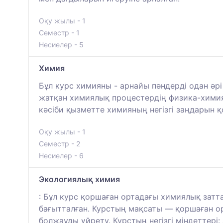
Оқу жылы - 1
Семестр - 1
Несиелер - 5
Химия
Бұл курс химияны - арнайы пәндерді одан әрі
жатқан химиялық процестердің физика-химия
кәсіби қызметте химияның негізгі заңдарын қ
Оқу жылы - 1
Семестр - 2
Несиелер - 6
Экологиялық химия
: Бұл курс қоршаған ортадағы химиялық затта
бағытталған. Курстың мақсаты — қоршаған ор
болжауды үйрету. Курстың негізгі міндеттер