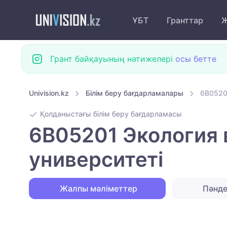
ҰБТ
Гранттар
Ж
Грант байқауының нәтижелері
осы бетте
Univision.kz
Білім беру бағдарламалары
6B0520
Қолданыстағы білім беру бағдарламасы
6B05201 Экология 
университеті
Жалпы мәліметтер
Пәнд