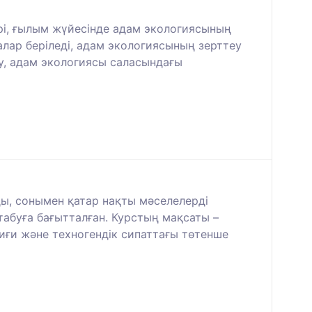
ері, ғылым жүйесінде адам экологиясының
лар беріледі, адам экологиясының зерттеу
у, адам экологиясы саласындағы
ды, сонымен қатар нақты мәселелерді
абуға бағытталған. Курстың мақсаты –
иғи және техногендік сипаттағы төтенше