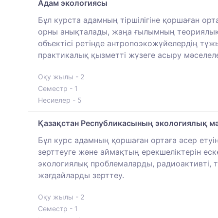
Адам экологиясы
Бұл курста адамның тіршілігіне қоршаған ор
орны анықталады, жаңа ғылымның теориялық 
объектісі ретінде антропоэкожүйелердің тұж
практикалық қызметті жүзеге асыру мәселел
Оқу жылы - 2
Семестр - 1
Несиелер - 5
Қазақстан Республикасының экологиялық мә
Бұл курс адамның қоршаған ортаға әсер етуі
зерттеуге және аймақтың ерекшеліктерін еск
экологиялық проблемаларды, радиоактивті, т
жағдайларды зерттеу.
Оқу жылы - 2
Семестр - 1