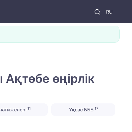
и
RU
 Ақтөбе өңірлік
11
17
нәтижелері
Ұқсас БББ