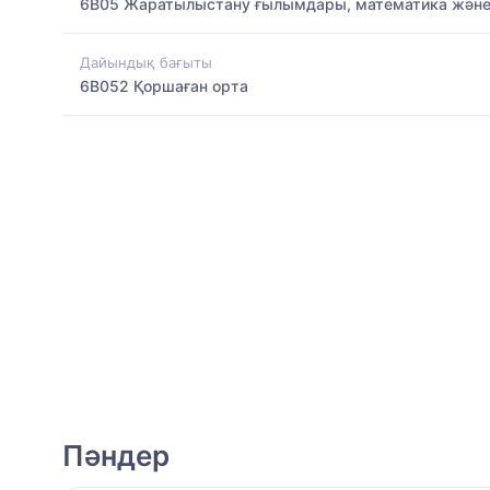
6B05 Жаратылыстану ғылымдары, математика және
Дайындық бағыты
6B052 Қоршаған орта
Пәндер