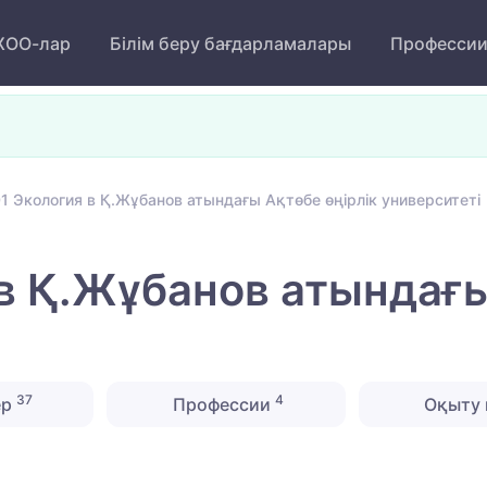
ОО-лар
Білім беру бағдарламалары
Професси
1 Экология в Қ.Жұбанов атындағы Ақтөбе өңірлік университеті
в Қ.Жұбанов атындағы
37
4
ер
Профессии
Оқыту 