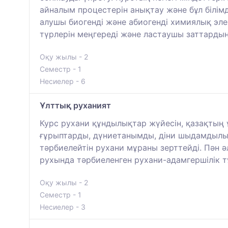
айналым процестерін анықтау және бұл білім
алушы биогенді және абиогенді химиялық эл
түрлерін меңгереді және ластаушы заттардың
Оқу жылы - 2
Семестр - 1
Несиелер - 6
Ұлттық руханият
Курс рухани құндылықтар жүйесін, қазақтың 
ғұрыптарды, дүниетанымды, діни шыдамдылықты
тәрбиелейтін рухани мұраны зерттейді. Пән
рухында тәрбиеленген рухани-адамгершілік 
Оқу жылы - 2
Семестр - 1
Несиелер - 3