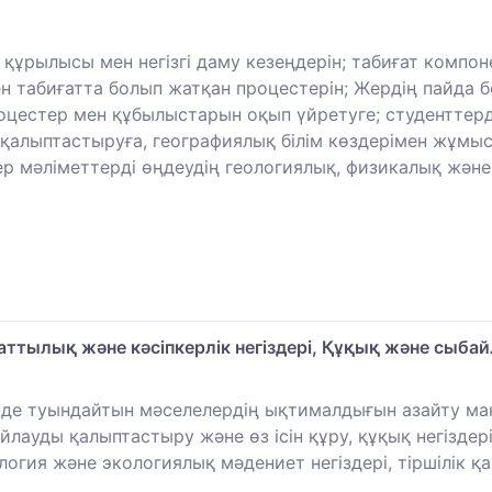
ұрылысы мен негізгі даму кезеңдерін; табиғат компон
н табиғатта болып жатқан процестерін; Жердің пайда 
цестер мен құбылыстарын оқып үйретуге; студенттер
қалыптастыруға, географиялық білім көздерімен жұмыс
ер мәліметтерді өңдеудің геологиялық, физикалық және
ттылық және кәсіпкерлік негіздері, Құқық және сыба
інде туындайтын мәселелердің ықтималдығын азайту м
йлауды қалыптастыру және өз ісін құру, құқық негіздер
гия және экологиялық мәдениет негіздері, тіршілік қау