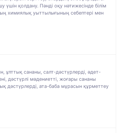
 үшін қолдану. Пәнді оқу нәтижесінде білім
рдың химиялық уыттылығының себептері мен
 ұлттық сананы, салт-дәстүрлерді, әдет-
ні, дәстүрлі мәдениетті, жоғары сананы
ық дәстүрлерді, ата-баба мұрасын құрметтеу