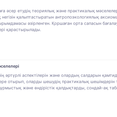
таға әсер етудің теориялық және практикалық мәселел
негізін қалыптастыратын антропоэкологиялық аксиома
ырымдамасы әзірленген. Қоршаған орта сапасын бағала
ері қарастырылады.
селелері
нің әртүрлі аспектілерін және олардың салдарын қамти
ере отырып, оларды шешудің практикалық шешімдерін т
ұрмыстық және өндірістік қалдықтарды, сондай-ақ таб