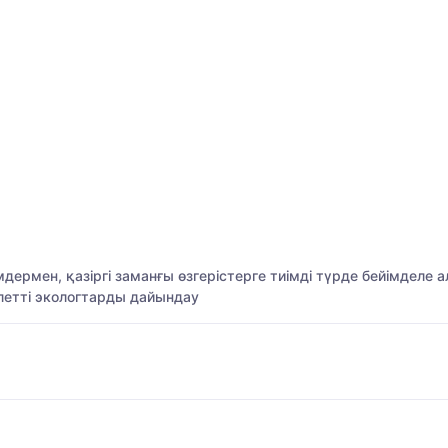
ермен, қазіргі заманғы өзгерістерге тиімді түрде бейімделе 
ілетті экологтарды дайындау