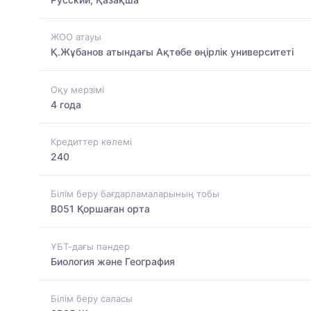
ЖОО атауы
Қ.Жұбанов атындағы Ақтөбе өңірлік университеті
Оқу мерзімі
4 года
Кредиттер көлемі
240
Білім беру бағдарламаларының тобы
B051 Қоршаған орта
ҰБТ-дағы пәндер
Биология және География
Білім беру саласы