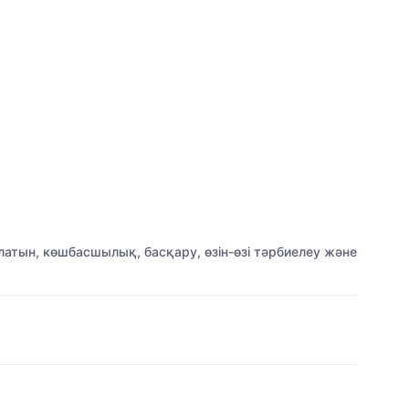
алатын, көшбасшылық, басқару, өзін-өзі тәрбиелеу және