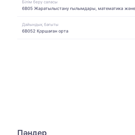
Білім беру саласы
6B05 Жаратылыстану ғылымдары, математика және
Дайындық бағыты
6B052 Қоршаған орта
Пәндер