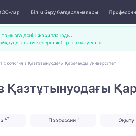
ОО-лар
Білім беру бағдарламалары
Професси
 тамызға дейін жарияланады.
йқаудың нәтижелерін жіберіп алмау үшін!
1 Экология в Қазтұтынуодағы Қарағанды университеті
в Қазтұтынуодағы Қа
47
1
ер
Профессии
Оқыту 