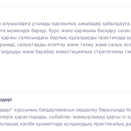
ім алушыларға ұтымды қаржылық шешімдер қабылдауға
а мүмкіндік береді. Курс жеке қаржыны басқару салас
ар қаржы саласындағы барлық құралдарды практикада 
ренеді, салықтарды есептеу және төлеу және салық ес
талдауды және барабар инвестициялық стратегияны та
здері
здері" курсының бағдарламасын зерделеу барысында б
елерін қарастырады; сыбайлас жемқорлыққа қарсы іс-
ің болашақ кәсіби қызметінде қолданудың практикалық