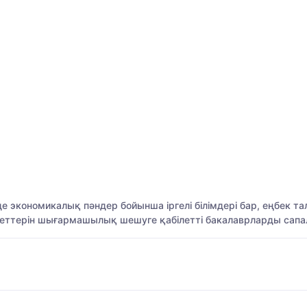
де экономикалық пәндер бойынша іргелі білімдері бар, еңбек т
деттерін шығармашылық шешуге қабілетті бакалаврларды сапа