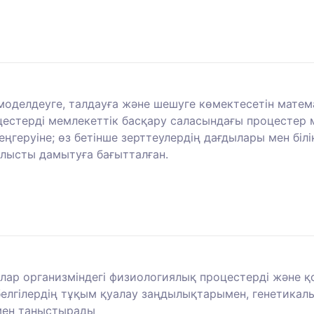
моделдеуге, талдауға және шешуге көмектесетін матем
цестерді мемлекеттік басқару саласындағы процестер
еңгеруіне; өз бетінше зерттеулердің дағдылары мен біл
ылысты дамытуға бағытталған.
рлар организміндегі физиологиялық процестерді және
ді белгілердің тұқым қуалау заңдылықтарымен, генети
мен таныстырады