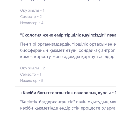
Оқу жылы - 1
Семестр - 2
Несиелер - 4
"Экология және өмір тіршілік қауіпсіздігі" п
Пән тірі организмдердің тіршілік ортасымен
биосфераның қызмет етуін, сондай-ақ антро
көмек көрсету және адамды қорғау тәсілдер
Оқу жылы - 2
Семестр - 1
Несиелер - 5
«Кәсіби бағытталған тіл» пәнаралық курсы - 
"Кәсіптік-бағдарланған тіл" пәнін оқытудың м
кәсіби қызметінде өндірістік процесте оларғ