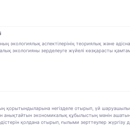
і
аның экологиялық аспектілерінің теориялық және әдісн
калық экологияны зерделеуге жүйелі көзқарасты қамта
ың қорытындыларына негізделе отырып, үй шаруашылығ
н анықтайтын экономикалық құбылыстың мәнін ашатын 
дістерін қолдана отырып, ғылыми зерттеулер жүргізу 