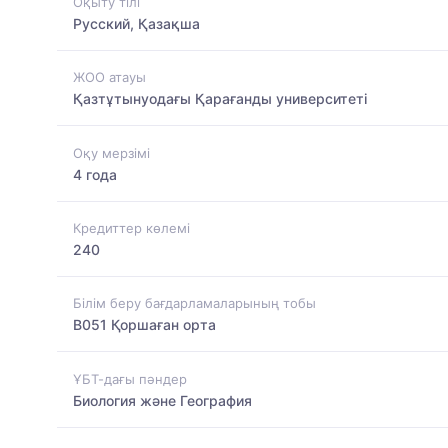
Оқыту тілі
Русский, Қазақша
ЖОО атауы
Қазтұтынуодағы Қарағанды университеті
Оқу мерзімі
4 года
Кредиттер көлемі
240
Білім беру бағдарламаларының тобы
B051 Қоршаған орта
ҰБТ-дағы пәндер
Биология және География