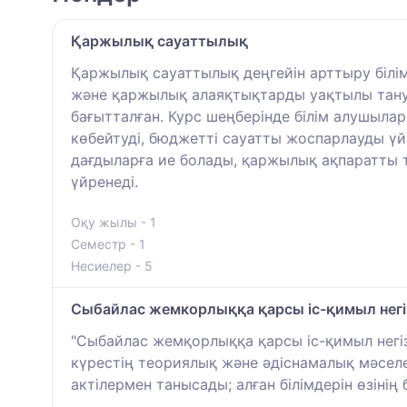
Қаржылық cауаттылық
Қаржылық сауаттылық деңгейін арттыру біл
және қаржылық алаяқтықтарды уақтылы тануғ
бағытталған. Курс шеңберінде білім алушыл
көбейтуді, бюджетті сауатты жоспарлауды үй
дағдыларға ие болады, қаржылық ақпаратты 
үйренеді.
Оқу жылы - 1
Семестр - 1
Несиелер - 5
Cыбайлас жемкорлыққа қарсы іс-қимыл негі
"Сыбайлас жемқорлыққа қарсы іс-қимыл негі
күрестің теориялық және әдіснамалық мәсел
актілермен танысады; алған білімдерін өзін