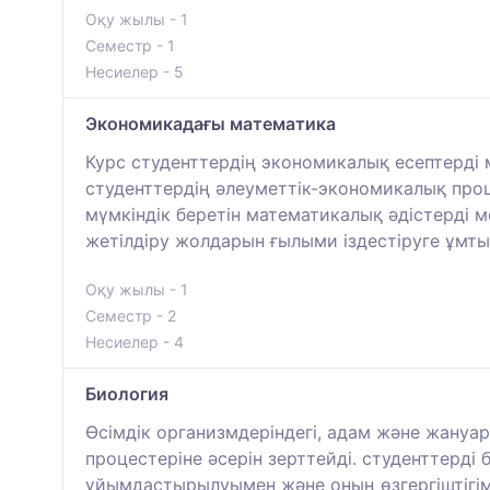
Оқу жылы - 1
Семестр - 1
Несиелер - 5
Экономикадағы математика
Курс студенттердің экономикалық есептерді 
студенттердің әлеуметтік-экономикалық про
мүмкіндік беретін математикалық әдістерді м
жетілдіру жолдарын ғылыми іздестіруге ұмт
Оқу жылы - 1
Семестр - 2
Несиелер - 4
Биология
Өсімдік организмдеріндегі, адам және жануа
процестеріне әсерін зерттейді. студенттер
ұйымдастырылуымен және оның өзгергіштігі