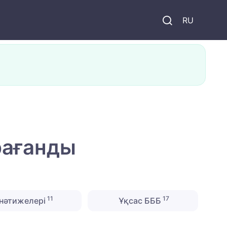
и
RU
рағанды
11
17
нәтижелері
Ұқсас БББ