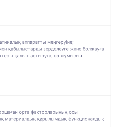
атикалық аппаратты меңгеруіне;
 мен құбылыстарды зерделеуге және болжауға
іктерін қалыптастыруға, өз жұмысын
 қоршаған орта факторларының осы
калық материалдың құрылымдық-функционалдық