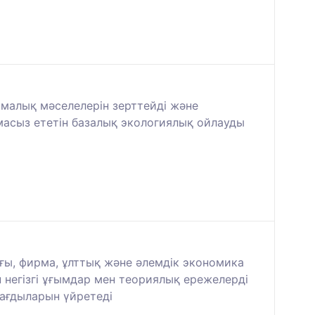
амалық мәселелерін зерттейді және
масыз ететін базалық экологиялық ойлауды
ы, фирма, ұлттық және әлемдік экономика
негізгі ұғымдар мен теориялық ережелерді
дағдыларын үйретеді