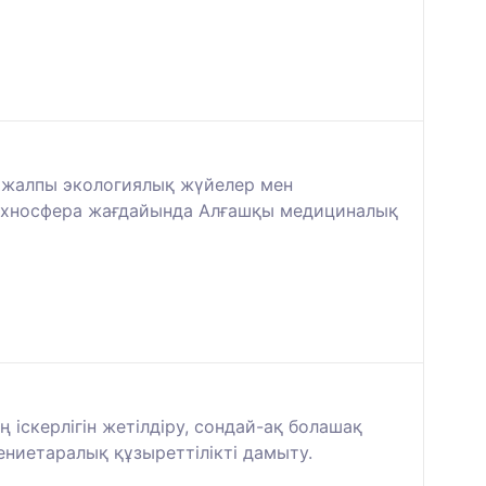
, жалпы экологиялық жүйелер мен
 Техносфера жағдайында Алғашқы медициналық
ң іскерлігін жетілдіру, сондай-ақ болашақ
ениетаралық құзыреттілікті дамыту.