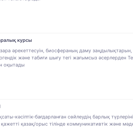
әнаралық курсы
 өзара әрекеттесуін, биосфераның даму заңдылықтарын
погендік және табиғи шығу тегі жағымсыз әсерлерден
ін оқытады
1
ақсаты-кәсіптік-бағдарланған сөйлеудің барлық түрлеріні
а қажетті қазақ/орыс тілінде коммуникативтік және мәд