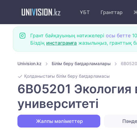
ҰБТ
Гранттар
Ж
Грант байқауының нәтижелері
осы бетте
10
Біздің
инстаграмға
жазылыңыз, гранттық ба
Univision.kz
Білім беру бағдарламалары
6B0520
Қолданыстағы білім беру бағдарламасы
6B05201 Экология 
университеті
Жалпы мәліметтер
Пәнд