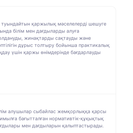
, туындайтын қаржылық мәселелерді шешуге
ында білім мен дағдыларды алуға
қолдануды, жинақтарды сақтауды және
ептілігін дұрыс толтыру бойынша практикалық
ңдау үшін қаржы өнімдерінде бағдарлауды
ілім алушылар сыбайлас жемқорлыққа қарсы
қимылға бағытталған нормативтік-құқықтық
 дағдылары мен дағдыларын қалыптастырады.