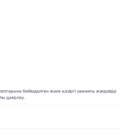
алаптарына бейімделген және қазіргі заманғы жағдайда
лы даярлау.