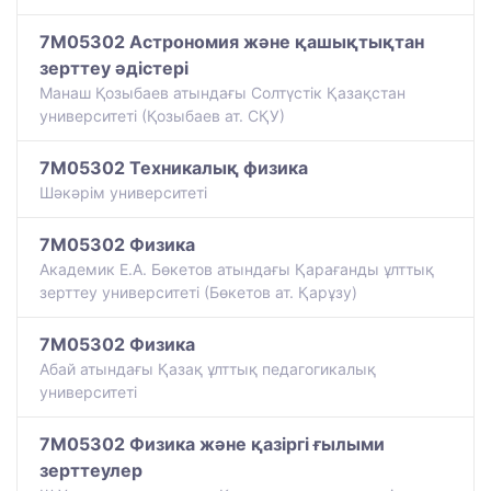
7M05302 Астрономия және қашықтықтан
зерттеу әдістері
Манаш Қозыбаев атындағы Солтүстік Қазақстан
университеті (Қозыбаев ат. СҚУ)
7M05302 Техникалық физика
Шәкәрім университеті
7M05302 Физика
Академик Е.А. Бөкетов атындағы Қарағанды ұлттық
зерттеу университеті (Бөкетов ат. Қарұзу)
7M05302 Физика
Абай атындағы Қазақ ұлттық педагогикалық
университеті
7M05302 Физика және қазіргі ғылыми
зерттеулер