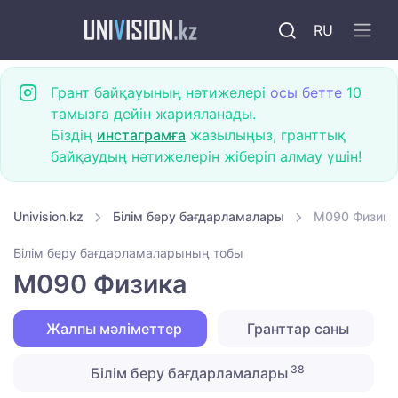
RU
Грант байқауының нәтижелері
осы бетте
10
тамызға дейін жарияланады.
Біздің
инстаграмға
жазылыңыз, гранттық
байқаудың нәтижелерін жіберіп алмау үшін!
Univision.kz
Білім беру бағдарламалары
M090 Физика
Білім беру бағдарламаларының тобы
M090 Физика
Жалпы мәліметтер
Гранттар саны
38
Білім беру бағдарламалары