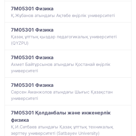
7M05301 Физика
Қ.Жұбанов атындағы Ақтөбе өңірлік университеті
7M05301 Физика
Қазақ ұлттық қыздар педагогикалық университеті
(QYZPU)
7M05301 Физика
Ахмет Байтұрсынов атындағы Қостанай өңірлік
университеті
7M05301 Физика
Сәрсен Аманжолов атындағы Шығыс Қазақстан
университеті
7M05301 Қолданбалы және инженерлік
физика
Қ.И.Сәтбаев атындағы Қазақ ұлттық техникалық
зерттеу университеті (Satbayev University)