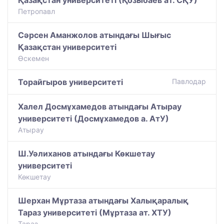
Петропавл
Сәрсен Аманжолов атындағы Шығыс
Қазақстан университеті
Өскемен
Торайгыров университеті
Павлодар
Халел Досмұхамедов атындағы Атырау
университеті (Досмұхамедов а. АтУ)
Атырау
Ш.Уәлиханов атындағы Көкшетау
университетi
Көкшетау
Шерхан Мұртаза атындағы Халықаралық
Тараз университеті (Мұртаза ат. ХТУ)
Тараз