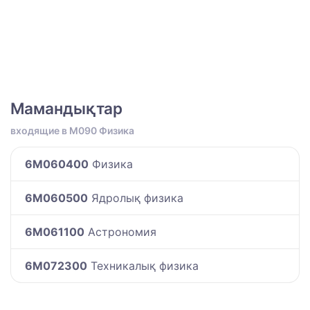
Мамандықтар
входящие в M090 Физика
6M060400
Физика
6M060500
Ядролық физика
6M061100
Астрономия
6M072300
Техникалық физика