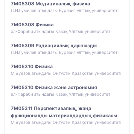
7M05308 Медициналық физика
Л.Н.Гумилев атындағы Еуразия ұлттық университеті
7M05308 Физика
әл-Фараби атындағы Қазақ Ұлттық университеті
7M05309 Радиациялық қауіпсіздік
Л.Н.Гумилев атындағы Еуразия ұлттық университеті
7M05310 Физика
М.Әуезов атындағы Оңтүстік Қазақстан университеті
7M05310 Физика және астрономия
әл-Фараби атындағы Қазақ Ұлттық университеті
7M05311 Перспективалық, жаңа
функционалды материалдардың физикасы
М.Әуезов атындағы Оңтүстік Қазақстан университеті