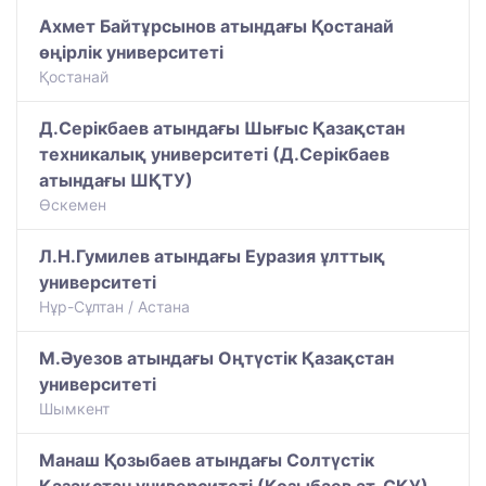
Ахмет Байтұрсынов атындағы Қостанай
өңірлік университеті
Қостанай
Д.Серікбаев атындағы Шығыс Қазақстан
техникалық университеті (Д.Серікбаев
атындағы ШҚТУ)
Өскемен
Л.Н.Гумилев атындағы Еуразия ұлттық
университеті
Нұр-Сұлтан / Астана
М.Әуезов атындағы Оңтүстік Қазақстан
университеті
Шымкент
Манаш Қозыбаев атындағы Солтүстік
Қазақстан университеті (Қозыбаев ат. СҚУ)