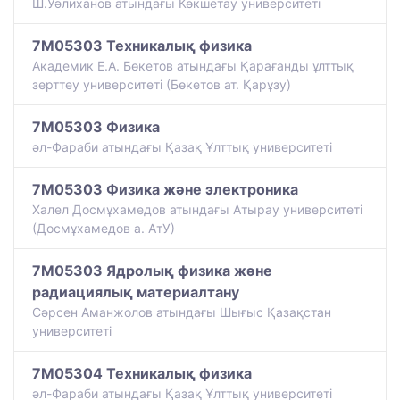
Ш.Уәлиханов атындағы Көкшетау университетi
7M05303 Техникалық физика
Академик Е.А. Бөкетов атындағы Қарағанды ұлттық
зерттеу университеті (Бөкетов ат. Қарұзу)
7M05303 Физика
әл-Фараби атындағы Қазақ Ұлттық университеті
7M05303 Физика және электроника
Халел Досмұхамедов атындағы Атырау университеті
(Досмұхамедов а. АтУ)
7M05303 Ядролық физика және
радиациялық материалтану
Сәрсен Аманжолов атындағы Шығыс Қазақстан
университеті
7M05304 Техникалық физика
әл-Фараби атындағы Қазақ Ұлттық университеті