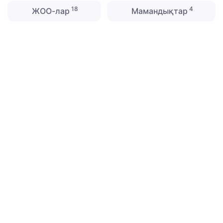
18
4
ЖОО-лар
Мамандықтар