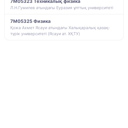
7M05323 Техникалық физика
Л.Н.Гумилев атындағы Еуразия ұлттық университеті
7M05325 Физика
Қожа Ахмет Ясауи атындағы Халықаралық қазақ-
түрiк университетi (Ясауи ат. ХҚТУ)