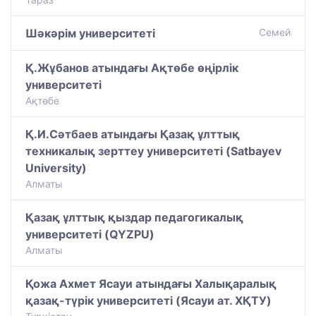
Шәкәрім университеті
Семей
Қ.Жұбанов атындағы Ақтөбе өңірлік
университеті
Ақтөбе
Қ.И.Сәтбаев атындағы Қазақ ұлттық
техникалық зерттеу университеті (Satbayev
University)
Алматы
Қазақ ұлттық қыздар педагогикалық
университеті (QYZPU)
Алматы
Қожа Ахмет Ясауи атындағы Халықаралық
қазақ-түрiк университетi (Ясауи ат. ХҚТУ)