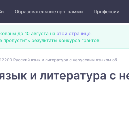
Зы
Образовательные программы
Профессии
кованы до 10 августа на
этой странице
.
не пропустить результаты конкурса грантов!
12200 Русский язык и литература с нерусским языком об
язык и литература с 