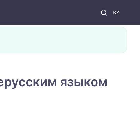
KZ
нерусским языком