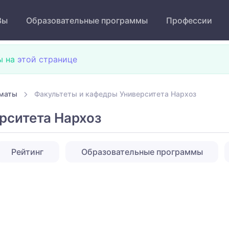
Зы
Образовательные программы
Профессии
ы на
этой странице
лматы
Факультеты и кафедры Университета Нархоз
рситета Нархоз
Рейтинг
Образовательные программы