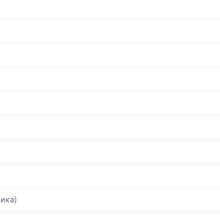
я
ика)