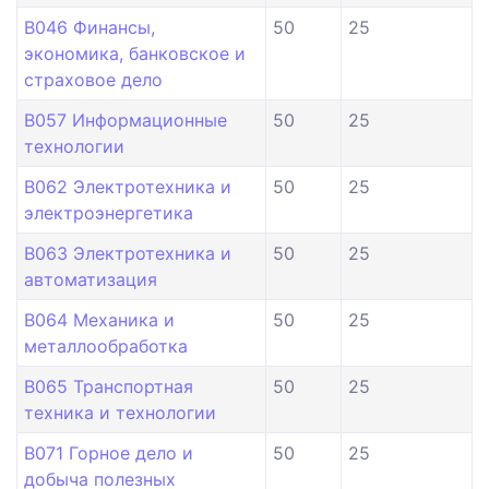
B046 Финансы,
50
25
экономика, банковское и
страховое дело
B057 Информационные
50
25
технологии
B062 Электротехника и
50
25
электроэнергетика
B063 Электротехника и
50
25
автоматизация
B064 Механика и
50
25
металлообработка
B065 Транспортная
50
25
техника и технологии
B071 Горное дело и
50
25
добыча полезных