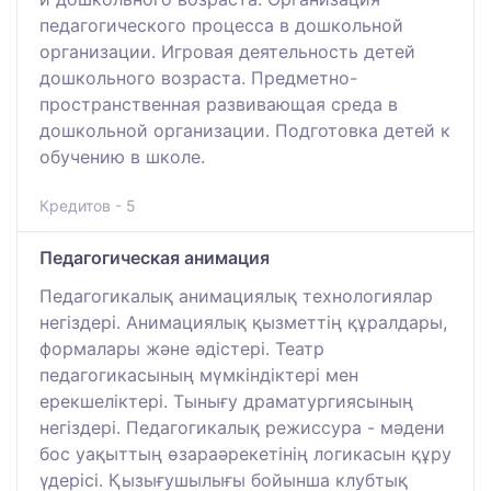
педагогического процесса в дошкольной
организации. Игровая деятельность детей
дошкольного возраста. Предметно-
пространственная развивающая среда в
дошкольной организации. Подготовка детей к
обучению в школе.
Кредитов - 5
Педагогическая анимация
Педагогикалық анимациялық технологиялар
негіздері. Анимациялық қызметтің құралдары,
формалары және әдістері. Театр
педагогикасының мүмкіндіктері мен
ерекшеліктері. Тынығу драматургиясының
негіздері. Педагогикалық режиссура - мәдени
бос уақыттың өзараәрекетінің логикасын құру
үдерісі. Қызығушылығы бойынша клубтық