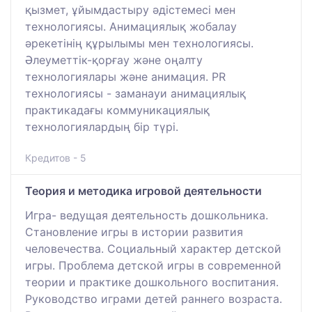
қызмет, ұйымдастыру әдістемесі мен
технологиясы. Анимациялық жобалау
әрекетінің құрылымы мен технологиясы.
Әлеуметтік-қорғау және оңалту
технологиялары және анимация. РR
технологиясы - заманауи анимациялық
практикадағы коммуникациялық
технологиялардың бір түрі.
Кредитов - 5
Теория и методика игровой деятельности
Игра- ведущая деятельность дошкольника.
Становление игры в истории развития
человечества. Социальный характер детской
игры. Проблема детской игры в современной
теории и практике дошкольного воспитания.
Руководство играми детей раннего возраста.