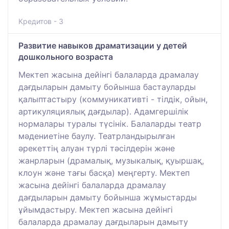
Кредитов - 3
Развитие навыков драматизации у детей
дошкольного возраста
Мектеп жасына дейінгі балаларда драмалау
дағдыларын дамыту бойынша бастауларды
қалыптастыру (коммуникативті - тілдік, ойын,
артикуляциялық дағдылар). Адамгершілік
нормалары туралы түсінік. Балаларды театр
мəдениетіне баулу. Театрландырылған
əрекеттің алуан түрлі тəсілдерін жəне
жанрларын (драмалық, музыкалық, қуыршақ,
клоун жəне тағы басқа) меңгерту. Мектеп
жасына дейінгі балаларда драмалау
дағдыларын дамыту бойынша жұмыстарды
ұйымдастыру. Мектеп жасына дейінгі
балаларда драмалау дағдыларын дамыту