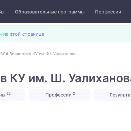
Зы
Образовательные программы
Профессии
ы на
этой странице
504 Биология в КУ им. Ш. Уалиханова
в КУ им. Ш. Уалиханов
22
2
ны
Профессии
Результа