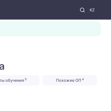
KZ
а
5
4
ты обучения
Похожие ОП