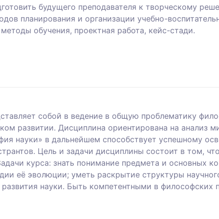
одготовить будущего преподавателя к творческому ре
тодов планирования и организации учебно-воспитатель
методы обучения, проектная работа, кейс-стади.
дставляет собой в ведение в общую проблематику фил
ском развитии. Дисциплина ориентирована на анализ 
офия науки» в дальнейшем способствует успешному ос
трантов. Цель и задачи дисциплины состоит в том, что
дачи курса: знать понимание предмета и основных к
дии её эволюции; уметь раскрытие структуры научног
 развития науки. Быть компетентными в философских п