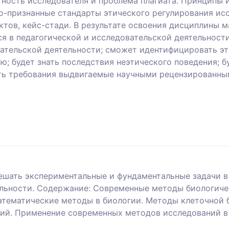
тность исследователя и проблема плагиата. Принципы 
-признанные стандарты этического регулирования ис
тов, кейс-стади. В результате освоения дисциплины м
ся в педагогической и исследовательской деятельност
вательской деятельности; сможет идентифицировать э
ю; будет знать последствия неэтического поведения; 
нать требования выдвигаемые научными рецензированн
решать экспериментальные и фундаментальные задачи в
ельности. Содержание: Современные методы биологич
атематические методы в биологии. Методы клеточной 
ий. Применение современных методов исследований в