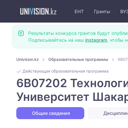
ЕНТ
Гранты
ВУ
Результаты конкурса грантов будут опубли
Подписывайтесь на наш
instagram
, чтобы 
Univision.kz
Образовательные программы
6B07
Действующая образовательная программа
6B07202 Технологи
Университет Шака
Общие сведения
Дисципли