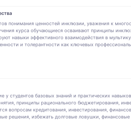
ества
нтов понимания ценностей инклюзии, уважения к много
зучения курса обучающиеся осваивают принципы инклю
ируют навыки эффективного взаимодействия в мультик
енности и толерантности как ключевых профессионал
е у студентов базовых знаний и практических навыко
нятия, принципы рационального бюджетирования, инв
тся вопросам кредитования, инвестирования, финансов
вые решения, избежать долговые ловушки, финансовые