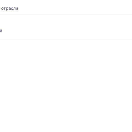
 отрасли
и