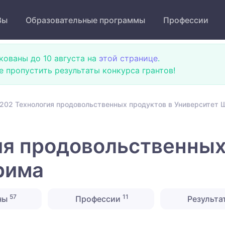
Зы
Образовательные программы
Профессии
кованы до 10 августа на
этой странице
.
не пропустить результаты конкурса грантов!
202 Технология продовольственных продуктов в Университет
я продовольственных
рима
57
11
ны
Профессии
Результа