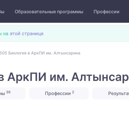
Зы
Образовательные программы
Профессии
ы на
этой странице
505 Биология в АркПИ им. Алтынсарина
в АркПИ им. Алтынса
36
2
ны
Профессии
Результа