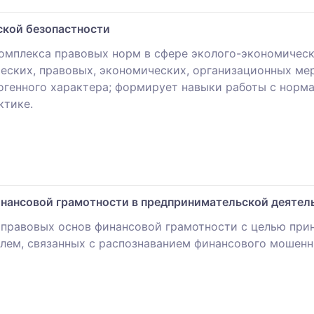
ской безопастности
 комплекса правовых норм в сфере эколого-экономичес
ческих, правовых, экономических, организационных ме
огенного характера; формирует навыки работы с нор
ктике.
нансовой грамотности в предпринимательской деятел
 правовых основ финансовой грамотности с целью при
лем, связанных с распознаванием финансового мошенн