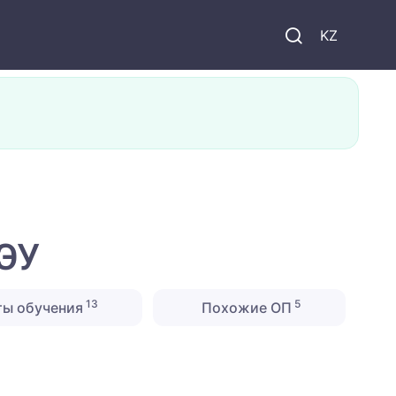
KZ
ЭУ
13
5
ты обучения
Похожие ОП