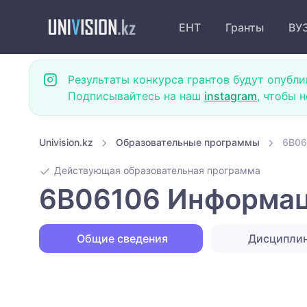
ЕНТ
Гранты
ВУ
Результаты конкурса грантов будут опубли
Подписывайтесь на наш
instagram
, чтобы 
Univision.kz
Образовательные программы
6B06
Действующая образовательная программа
6B06106 Информац
Общие сведения
Дисципли