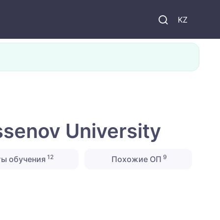
KZ
senov University
12
9
ты обучения
Похожие ОП