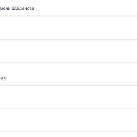
имени Ш.Есенова
уры