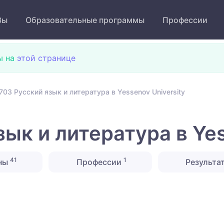
Зы
Образовательные программы
Профессии
ы на
этой странице
703 Русский язык и литература в Yessenov University
ык и литература в Yes
41
1
ны
Профессии
Результа