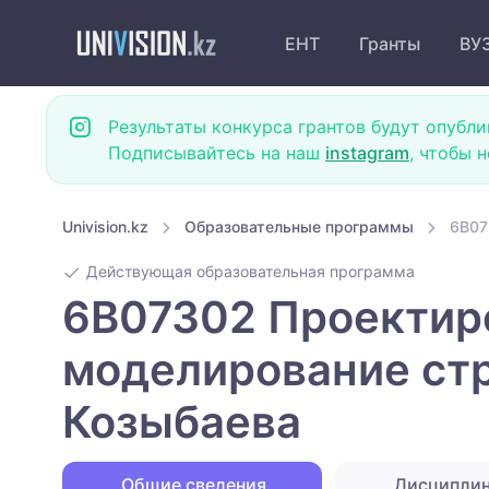
ЕНТ
Гранты
ВУ
Результаты конкурса грантов будут опубли
Подписывайтесь на наш
instagram
, чтобы 
Univision.kz
Образовательные программы
6B07
Действующая образовательная программа
6B07302 Проектир
моделирование стр
Козыбаева
Общие сведения
Дисципли