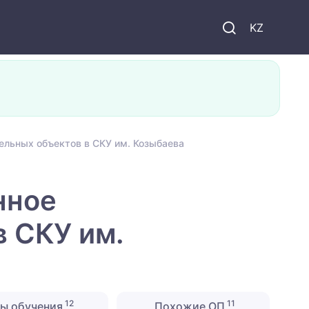
KZ
льных объектов в СКУ им. Козыбаева
нное
 СКУ им.
12
11
ы обучения
Похожие ОП