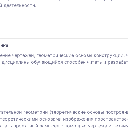
й деятельности.
фика
ние чертежей, геометрические основы конструкции, ч
 дисциплины обучающийся способен читать и разраба
тательной геометрии (теоретические основы построени
с теоретическими основами изображения пространстве
агать проектный замысел с помощью чертежа и техни