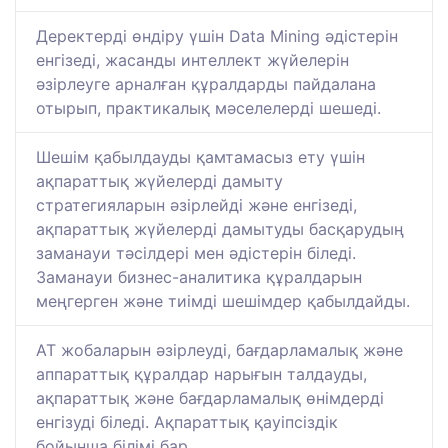
Деректерді өндіру үшін Data Mining әдістерін
енгізеді, жасанды интеллект жүйелерін
әзірлеуге арналған құралдарды пайдалана
отырып, практикалық мәселелерді шешеді.
Шешім қабылдауды қамтамасыз ету үшін
ақпараттық жүйелерді дамыту
стратегияларын әзірлейді және енгізеді,
ақпараттық жүйелерді дамытуды басқарудың
заманауи тәсілдері мен әдістерін біледі.
Заманауи бизнес-аналитика құралдарын
меңгерген және тиімді шешімдер қабылдайды.
АТ жобаларын әзірлеуді, бағдарламалық және
аппараттық құралдар нарығын талдауды,
ақпараттық және бағдарламалық өнімдерді
енгізуді біледі. Ақпараттық қауіпсіздік
бойынша білімі бар.