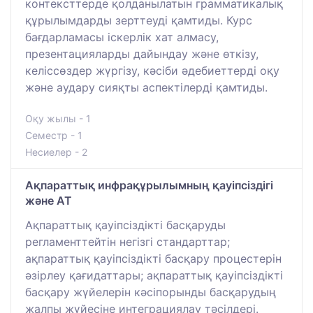
контексттерде қолданылатын грамматикалық
құрылымдарды зерттеуді қамтиды. Курс
бағдарламасы іскерлік хат алмасу,
презентацияларды дайындау және өткізу,
келіссөздер жүргізу, кәсіби әдебиеттерді оқу
және аудару сияқты аспектілерді қамтиды.
Оқу жылы - 1
Семестр - 1
Несиелер - 2
Ақпараттық инфрақұрылымның қауіпсіздігі
және АТ
Ақпараттық қауіпсіздікті басқаруды
регламенттейтін негізгі стандарттар;
ақпараттық қауіпсіздікті басқару процестерін
әзірлеу қағидаттары; ақпараттық қауіпсіздікті
басқару жүйелерін кәсіпорынды басқарудың
жалпы жүйесіне интеграциялау тәсілдері.