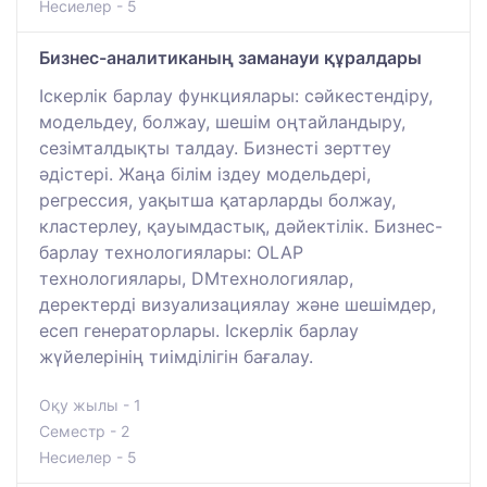
Несиелер - 5
Бизнес-аналитиканың заманауи құралдары
Іскерлік барлау функциялары: сәйкестендіру,
модельдеу, болжау, шешім оңтайландыру,
сезімталдықты талдау. Бизнесті зерттеу
әдістері. Жаңа білім іздеу модельдері,
регрессия, уақытша қатарларды болжау,
кластерлеу, қауымдастық, дәйектілік. Бизнес-
барлау технологиялары: OLAP
технологиялары, DMтехнологиялар,
деректерді визуализациялау және шешімдер,
есеп генераторлары. Іскерлік барлау
жүйелерінің тиімділігін бағалау.
Оқу жылы - 1
Семестр - 2
Несиелер - 5