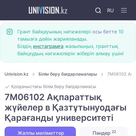
RU
Грант байқауының нәтижелері
осы бетте
10
тамызға дейін жарияланады.
Біздің
инстаграмға
жазылыңыз, гранттық
байқаудың нәтижелерін жіберіп алмау үшін!
Univision.kz
Білім беру бағдарламалары
7M06102 Ақп
Қолданыстағы білім беру бағдарламасы
7M06102 Ақпараттық
жүйелер в Қазтұтынуодағы
Қарағанды университеті
22
Жалпы мәліметтер
Пәндер