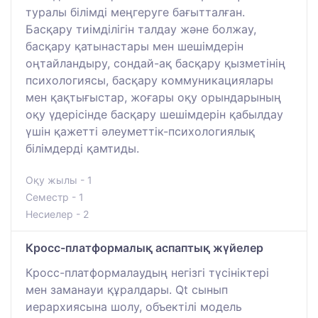
туралы білімді меңгеруге бағытталған.
Басқару тиімділігін талдау және болжау,
басқару қатынастары мен шешімдерін
оңтайландыру, сондай-ақ басқару қызметінің
психологиясы, басқару коммуникациялары
мен қақтығыстар, жоғары оқу орындарының
оқу үдерісінде басқару шешімдерін қабылдау
үшін қажетті әлеуметтік-психологиялық
білімдерді қамтиды.
Оқу жылы - 1
Семестр - 1
Несиелер - 2
Кросс-платформалық аспаптық жүйелер
Кросс-платформалаудың негізгі түсініктері
мен заманауи құралдары. Qt сынып
иерархиясына шолу, объектілі модель