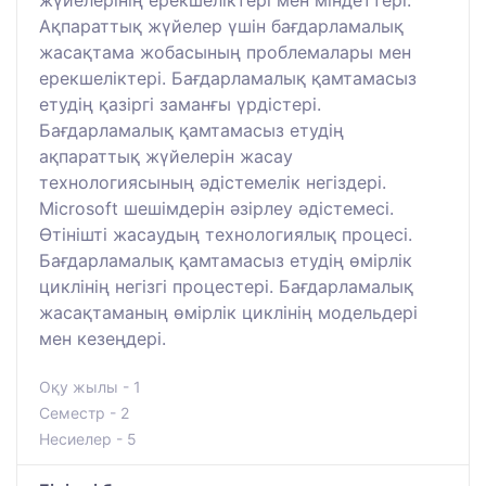
жүйелерінің ерекшеліктері мен міндеттері.
Ақпараттық жүйелер үшін бағдарламалық
жасақтама жобасының проблемалары мен
ерекшеліктері. Бағдарламалық қамтамасыз
етудің қазіргі заманғы үрдістері.
Бағдарламалық қамтамасыз етудің
ақпараттық жүйелерін жасау
технологиясының әдістемелік негіздері.
Microsoft шешімдерін әзірлеу әдістемесі.
Өтінішті жасаудың технологиялық процесі.
Бағдарламалық қамтамасыз етудің өмірлік
циклінің негізгі процестері. Бағдарламалық
жасақтаманың өмірлік циклінің модельдері
мен кезеңдері.
Оқу жылы - 1
Семестр - 2
Несиелер - 5