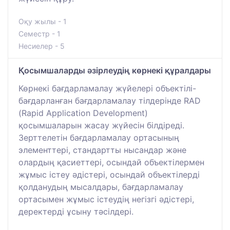
Оқу жылы - 1
Семестр - 1
Несиелер - 5
Қосымшаларды әзірлеудің көрнекі құралдары
Көрнекі бағдарламалау жүйелері объектілі-
бағдарланған бағдарламалау тілдерінде RAD
(Rapid Application Development)
қосымшаларын жасау жүйесін білдіреді.
Зерттелетін бағдарламалау ортасының
элементтері, стандартты нысандар және
олардың қасиеттері, осындай объектілермен
жұмыс істеу әдістері, осындай объектілерді
қолданудың мысалдары, бағдарламалау
ортасымен жұмыс істеудің негізгі әдістері,
деректерді ұсыну тәсілдері.