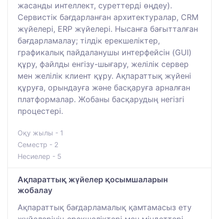
жасанды интеллект, суреттерді өңдеу).
Сервистік бағдарланған архитектуралар, CRM
жүйелері, ERP жүйелері. Нысанға бағытталған
бағдарламалау; тілдік ерекшеліктер,
графикалық пайдаланушы интерфейсін (GUI)
құру, файлды енгізу-шығару, желілік сервер
мен желілік клиент құру. Ақпараттық жүйені
құруға, орындауға және басқаруға арналған
платформалар. Жобаны басқарудың негізгі
процестері.
Оқу жылы - 1
Семестр - 2
Несиелер - 5
Ақпараттық жүйелер қосымшаларын
жобалау
Ақпараттық бағдарламалық қамтамасыз ету