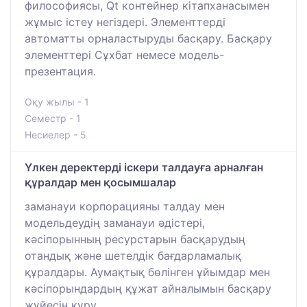
философиясы, Qt контейнер кітапханасымен
жұмыс істеу негіздері. Элементтерді
автоматты орналастыруды басқару. Басқару
элементтері Сұхбат немесе модель-
презентация.
Оқу жылы - 1
Семестр - 1
Несиелер - 5
Үлкен деректерді іскери талдауға арналған
құралдар мен қосымшалар
заманауи корпорацияны талдау мен
модельдеудің заманауи әдістері,
кәсіпорынның ресурстарын басқарудың
отандық және шетелдік бағдарламалық
құралдары. Аумақтық бөлінген ұйымдар мен
кәсіпорындардың құжат айналымын басқару
жүйесін құру.