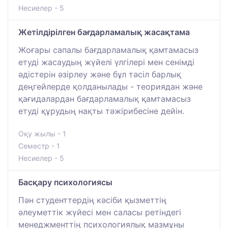
Несиелер - 5
Жетілдірілген бағдарламалық жасақтама
Жоғары сапалы бағдарламалық қамтамасыз
етуді жасаудың жүйелі үлгілері мен сенімді
әдістерін әзірлеу және бұл тәсіл барлық
деңгейлерде қолданылады - теориядан және
қағидалардан бағдарламалық қамтамасыз
етуді құрудың нақты тәжірибесіне дейін.
Оқу жылы - 1
Семестр - 1
Несиелер - 5
Басқару психологиясы
Пән студенттердің кәсіби қызметтің
әлеуметтік жүйесі мен саласы ретіндегі
менеджменттің психологиялық мазмұны