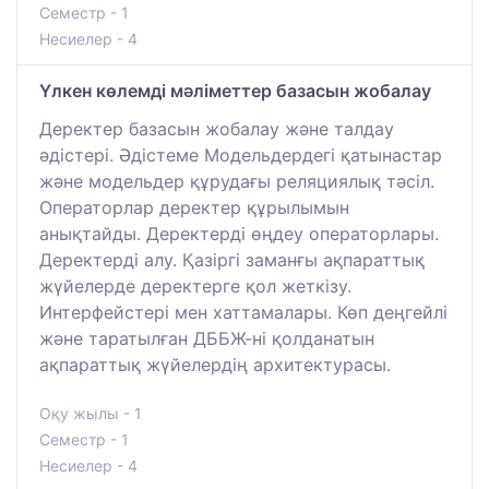
Семестр - 1
Несиелер - 4
Үлкен көлемді мәліметтер базасын жобалау
Деректер базасын жобалау және талдау
әдістері. Әдістеме Модельдердегі қатынастар
және модельдер құрудағы реляциялық тәсіл.
Операторлар деректер құрылымын
анықтайды. Деректерді өңдеу операторлары.
Деректерді алу. Қазіргі заманғы ақпараттық
жүйелерде деректерге қол жеткізу.
Интерфейстері мен хаттамалары. Көп деңгейлі
және таратылған ДББЖ-ні қолданатын
ақпараттық жүйелердің архитектурасы.
Оқу жылы - 1
Семестр - 1
Несиелер - 4