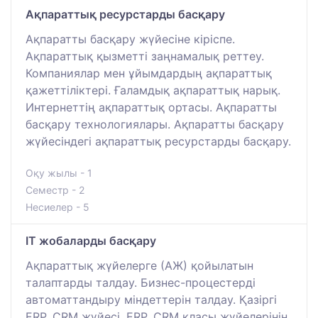
Ақпараттық ресурстарды басқару
Ақпаратты басқару жүйесіне кіріспе.
Ақпараттық қызметті заңнамалық реттеу.
Компаниялар мен ұйымдардың ақпараттық
қажеттіліктері. Ғаламдық ақпараттық нарық.
Интернеттің ақпараттық ортасы. Ақпаратты
басқару технологиялары. Ақпаратты басқару
жүйесіндегі ақпараттық ресурстарды басқару.
Оқу жылы - 1
Семестр - 2
Несиелер - 5
IT жобаларды басқару
Ақпараттық жүйелерге (АЖ) қойылатын
талаптарды талдау. Бизнес-процестерді
автоматтандыру міндеттерін талдау. Қазіргі
ERP, CRM жүйесі. ERP, CRM класы жүйелерінің