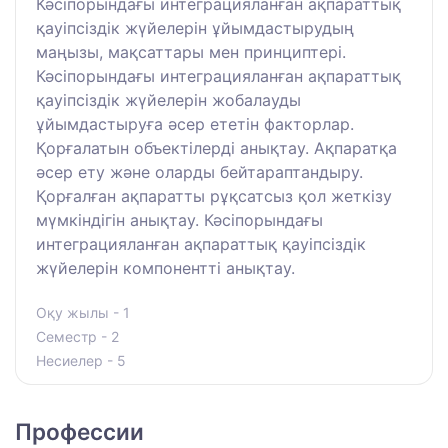
Кәсіпорындағы интеграцияланған ақпараттық
қауіпсіздік жүйелерін ұйымдастырудың
маңызы, мақсаттары мен принциптері.
Кәсіпорындағы интеграцияланған ақпараттық
қауіпсіздік жүйелерін жобалауды
ұйымдастыруға әсер ететін факторлар.
Қорғалатын объектілерді анықтау. Ақпаратқа
әсер ету және оларды бейтараптандыру.
Қорғалған ақпаратты рұқсатсыз қол жеткізу
мүмкіндігін анықтау. Кәсіпорындағы
интеграцияланған ақпараттық қауіпсіздік
жүйелерін компонентті анықтау.
Оқу жылы - 1
Семестр - 2
Несиелер - 5
Профессии