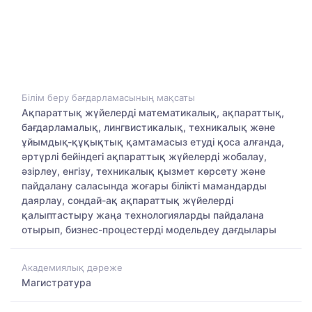
Білім беру бағдарламасының мақсаты
Ақпараттық жүйелерді математикалық, ақпараттық,
бағдарламалық, лингвистикалық, техникалық және
ұйымдық-құқықтық қамтамасыз етуді қоса алғанда,
әртүрлі бейіндегі ақпараттық жүйелерді жобалау,
әзірлеу, енгізу, техникалық қызмет көрсету және
пайдалану саласында жоғары білікті мамандарды
даярлау, сондай-ақ ақпараттық жүйелерді
қалыптастыру жаңа технологияларды пайдалана
отырып, бизнес-процестерді модельдеу дағдылары
Академиялық дәреже
Магистратура