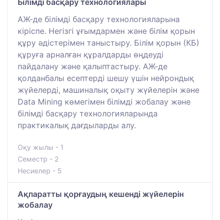
Білімді басқару технологиялары
АЖ-де білімді басқару технологияларына
кіріспе. Негізгі ұғымдармен және білім қорын
құру әдістерімен таныстыру. Білім қорын (КБ)
құруға арналған құралдарды өңдеуді
пайдалану және қалыптастыру. АЖ-де
қолданбалы есептерді шешу үшін нейрондық
жүйелерді, машиналық оқыту жүйелерін және
Data Mining көмегімен білімді жобалау және
білімді басқару технологияларында
практикалық дағдыларды алу.
Оқу жылы - 1
Семестр - 2
Несиелер - 5
Ақпаратты қорғаудың кешенді жүйелерін
жобалау