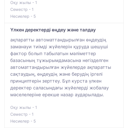
Оқу жылы - 1
Семестр - 1
Несиелер - 5
Үлкен деректерді өңдеу және талдау
ақпаратты автоматтандырылған өңдеудің
заманауи тиімді жүйелерін құруда шешуші
фактор болып табылатын мәліметтер
базасының тұжырымдамасына негізделген
автоматтандырылған жүйелерде ақпаратты
сақтаудың, өңдеудің және берудің іргелі
принциптерін зерттеу. Бұл курста үлкен
деректер саласындағы жүйелерді жобалау
мәселелеріне ерекше назар аударылады.
Оқу жылы - 1
Семестр - 1
Несиелер - 5