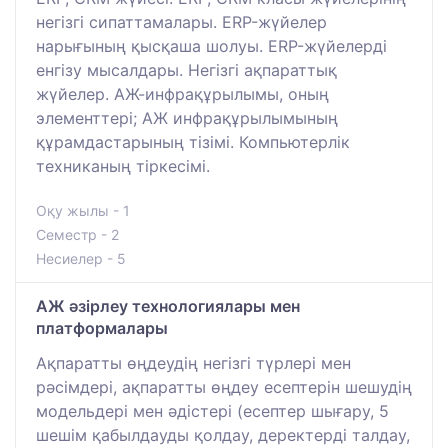
негізгі сипаттамалары. ERP-жүйелер
нарығының қысқаша шолуы. ERP-жүйелерді
енгізу мысалдары. Негізгі ақпараттық
жүйелер. АЖ-инфрақұрылымы, оның
элементтері; АЖ инфрақұрылымының
құрамдастарының тізімі. Компьютерлік
техниканың тіркесімі.
Оқу жылы - 1
Семестр - 2
Несиелер - 5
АЖ әзірлеу технологиялары мен
платформалары
Ақпаратты өңдеудің негізгі түрлері мен
рәсімдері, ақпаратты өңдеу есептерін шешудің
модельдері мен әдістері (есептер шығару, 5
шешім қабылдауды қолдау, деректерді талдау,