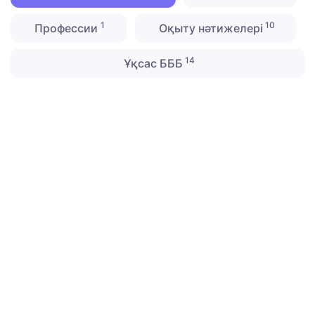
1
10
Профессии
Оқыту нәтижелері
14
Ұқсас БББ