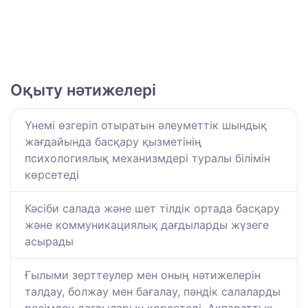
Оқыту нәтижелері
Үнемі өзгеріп отыратын әлеуметтік шындық
жағдайында басқару қызметінің
психологиялық механизмдері туралы білімін
көрсетеді
Кәсіби салада және шет тілдік ортада басқару
және коммуникациялық дағдыларды жүзеге
асырады
Ғылыми зерттеулер мен оның нәтижелерін
талдау, болжау мен бағалау, пәндік салаларды