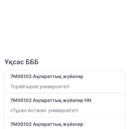
Ұқсас БББ
7M06102 Ақпараттық жүйелер
Торайгыров университеті
7M06102 Ақпараттық жүйелер HN
«Тұран-Астана» университеті
7M06102 Ақпараттық жүйелер