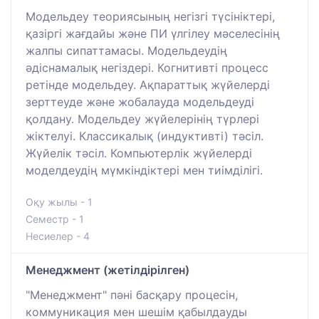
Модельдеу теориясының негізгі түсініктері,
қазіргі жағдайы және ПИ үлгілеу мәселесінің
жалпы сипаттамасы. Модельдеудің
әдіснамалық негіздері. Когнитивті процесс
ретінде модельдеу. Ақпараттық жүйелерді
зерттеуде және жобалауда модельдеуді
қолдану. Модельдеу жүйелерінің түрлері
жіктелуі. Классикалық (индуктивті) тәсіл.
Жүйелік тәсіл. Компьютерлік жүйелерді
моделдеудің мүмкіндіктері мен тиімділігі.
Оқу жылы - 1
Семестр - 1
Несиелер - 4
Менеджмент (жетілдірілген)
"Менеджмент" пәні басқару процесін,
коммуникация мен шешім қабылдауды