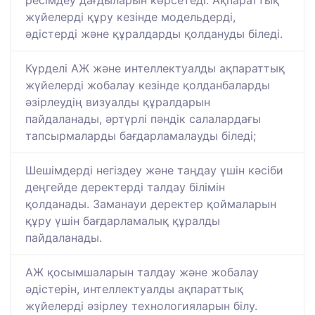
ресімдеу дағдыларын көрсетеді. Ақпараттық
жүйелерді құру кезінде модельдерді,
әдістерді және құралдарды қолдануды біледі.
Күрделі АЖ және интеллектуалды ақпараттық
жүйелерді жобалау кезінде қолданбаларды
әзірлеудің визуалды құралдарын
пайдаланады, әртүрлі пәндік салалардағы
тапсырмаларды бағдарламалауды біледі;
Шешімдерді негіздеу және таңдау үшін кәсіби
деңгейде деректерді талдау білімін
қолданады. Заманауи деректер қоймаларын
құру үшін бағдарламалық құралды
пайдаланады.
АЖ қосымшаларын талдау және жобалау
әдістерін, интеллектуалды ақпараттық
жүйелерді әзірлеу технологияларын білу.