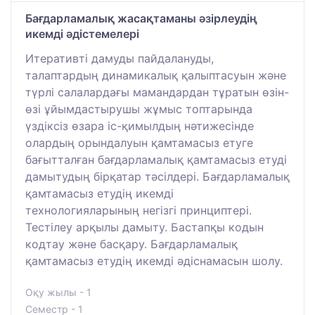
Бағдарламалық жасақтаманы әзірлеудің
икемді әдістемелері
Итеративті дамуды пайдалануды,
талаптардың динамикалық қалыптасуын және
түрлі салалардағы мамандардан тұратын өзін-
өзі ұйымдастырушы жұмыс топтарында
үздіксіз өзара іс-қимылдың нәтижесінде
олардың орындалуын қамтамасыз етуге
бағытталған бағдарламалық қамтамасыз етуді
дамытудың бірқатар тәсілдері. Бағдарламалық
қамтамасыз етудің икемді
технологияларының негізгі принциптері.
Тестілеу арқылы дамыту. Бастапқы кодын
кодтау және басқару. Бағдарламалық
қамтамасыз етудің икемді әдіснамасын шолу.
Оқу жылы - 1
Семестр - 1