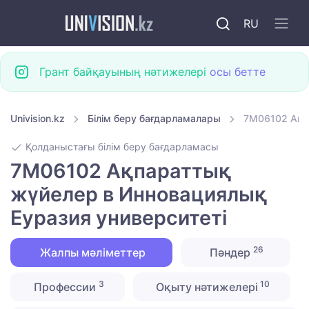
RU
Грант байқауының нәтижелері
осы бетте
Univision.kz
Білім беру бағдарламалары
7M06102 Ақп
Қолданыстағы білім беру бағдарламасы
7M06102 Ақпараттық
жүйелер в Инновациялық
Еуразия университеті
26
Жалпы мәліметтер
Пәндер
3
10
Профессии
Оқыту нәтижелері