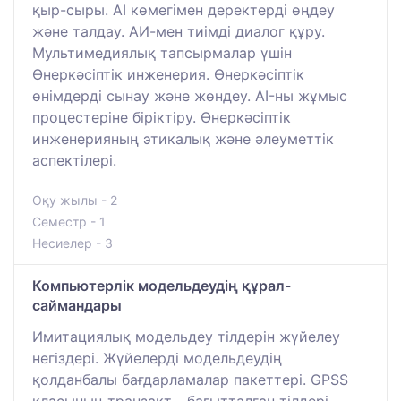
қыр-сыры. AI көмегімен деректерді өңдеу
және талдау. АИ-мен тиімді диалог құру.
Мультимедиялық тапсырмалар үшін
Өнеркәсіптік инженерия. Өнеркәсіптік
өнімдерді сынау және жөндеу. AI-ны жұмыс
процестеріне біріктіру. Өнеркәсіптік
инженерияның этикалық және әлеуметтік
аспектілері.
Оқу жылы - 2
Семестр - 1
Несиелер - 3
Компьютерлік модельдеудің құрал-
саймандары
Имитациялық модельдеу тілдерін жүйелеу
негіздері. Жүйелерді модельдеудің
қолданбалы бағдарламалар пакеттері. GPSS