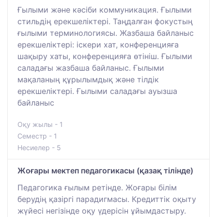
Ғылыми және кәсіби коммуникация. Ғылыми
стильдің ерекшеліктері. Таңдалған фокустың
ғылыми терминологиясы. Жазбаша байланыс
ерекшеліктері: іскери хат, конференцияға
шақыру хаты, конференцияға өтініш. Ғылыми
саладағы жазбаша байланыс. Ғылыми
мақаланың құрылымдық және тілдік
ерекшеліктері. Ғылыми саладағы ауызша
байланыс
Оқу жылы - 1
Семестр - 1
Несиелер - 5
Жоғары мектеп педагогикасы (қазақ тілінде)
Педагогика ғылым ретінде. Жоғары білім
берудің қазіргі парадигмасы. Кредиттік оқыту
жүйесі негізінде оқу үдерісін ұйымдастыру.