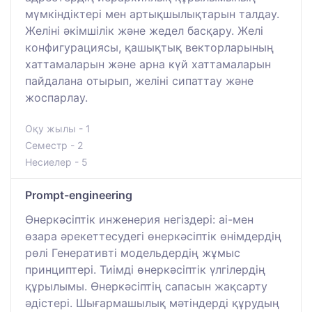
мүмкіндіктері мен артықшылықтарын талдау.
Желіні әкімшілік және жедел басқару. Желі
конфигурациясы, қашықтық векторларының
хаттамаларын және арна күй хаттамаларын
пайдалана отырып, желіні сипаттау және
жоспарлау.
Оқу жылы - 1
Семестр - 2
Несиелер - 5
Prompt-engineering
Өнеркәсіптік инженерия негіздері: ai-мен
өзара әрекеттесудегі өнеркәсіптік өнімдердің
рөлі Генеративті модельдердің жұмыс
принциптері. Тиімді өнеркәсіптік үлгілердің
құрылымы. Өнеркәсіптің сапасын жақсарту
әдістері. Шығармашылық мәтіндерді құрудың