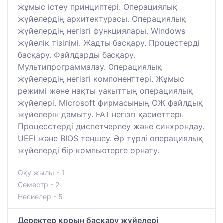
жұмыс істеу принциптері. Операциялық
жүйелердің архитектурасы. Операциялық
жүйелердің негізгі функциялары. Windows
жүйелік тізілімі. Жадты басқару. Процестерді
басқару. Файлдарды басқару.
Мультипрограммалау. Операциялық
жүйелердің негізгі компоненттері. Жұмыс
режимі және нақты уақыттың операциялық
жүйелері. Microsoft фирмасының ОЖ файлдық
жүйелерін дамыту. FAT негізгі қасиеттері.
Процесстерді диспетчерлеу және синхрондау.
UEFI және BIOS теңшеу. Әр түрлі операциялық
жүйелерді бір компьютерге орнату.
Оқу жылы - 1
Семестр - 2
Несиелер - 5
Деректер қорын басқару жүйелері