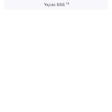
14
Ұқсас БББ