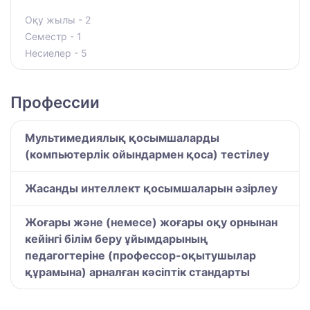
Оқу жылы - 2
Семестр - 1
Несиелер - 5
Профессии
Мультимедиялық қосымшаларды
(компьютерлік ойындармен қоса) тестілеу
Жасанды интеллект қосымшаларын әзірлеу
Жоғары және (немесе) жоғары оқу орнынан
кейінгі білім беру ұйымдарының
педагогтеріне (профессор-оқытушылар
құрамына) арналған кәсіптік стандарты