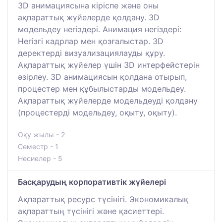
3D анимациясына кіріспе және оны
ақпараттық жүйелерде қолдану. 3D
модельдеу негіздері. Анимация негіздері:
Негізгі кадрлар мен қозғалыстар. 3D
деректерді визуализациялауды құру.
Ақпараттық жүйелер үшін 3D интерфейстерін
әзірлеу. 3D анимациясын қолдана отырып,
процестер мен құбылыстарды модельдеу.
Ақпараттық жүйелерде модельдеуді қолдану
(процестерді модельдеу, оқыту, оқыту).
Оқу жылы - 2
Семестр - 1
Несиелер - 5
Басқарудың корпоративтік жүйелері
Ақпараттық ресурс түсінігі. Экономикалық
ақпараттың түсінігі және қасиеттері.