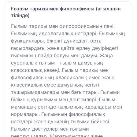
Ғылым тарихы мен философиясы (ағылшын
тілінде)
Ғылым тарихы мен философиясының пәні.
Ғылымның идеологиялық негіздері. Ғылымның
функциялары. Ежелгі дүниедегі, орта
ғасырлардағы және қайта өрлеу дәуіріндегі
ғылымның пайда болуы мен дамуы. Жаңа
еуропалық ғылым – ғылым дамуының
классикалық кезеңі. Ғылым тарихы мен
философиясының классикалық емес және
классикалық емес дамуының негізгі
тұжырымдамалары мен бағыттары. Ғылыми
білімнің құрылымы мен деңгейлері. Ғылым
мамандық ретінде ғылымның идеалдары мен
нормалары. Ғылымның философиялық
негіздері және дүниенің ғылыми бейнесі.
Ғылыми дәстүрлер мен ғылыми
революциялар. Жаратылыстану және