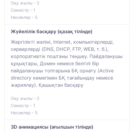
Оқу жылы - 2
Семестр - 1
Несиелер - 5
Жүйелілік басқару (қазақ тілінде)
Жергілікті желіні, Internet, компьютерлерді,
серверлерді (DNS, DHCP, FTP, WEB, т. б.),
корпоративтік поштаны теңшеу. Пайдаланушы
құқықтары, Домен немесе белгілі бір
пайдаланушы топтарына БҚ орнату (Active
directory көмегімен БҚ тағайындау немесе
жариялау). Қашықтан басқару
Оқу жылы - 2
Семестр - 1
Несиелер - 5
3D анимациясы (ағылшын тілінде)