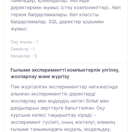
панельдер, қойындылар. Мәтіндік
деректермен жұмыс істеу компоненттері.. Көп
терезе бағдарламалары. Көп классты
бағдарламалар. SQL деректер қорымен
жұмыс.
Оқу жылы - 1
Семестр - 1
Несиелер - 5
Ғылыми экспериментті компьютерлік үлгілеу,
жоспарлау және жүргізу
Пән жүргізілген эксперименттер нәтижесінде
алынған эксперименттік деректерді
жоспарлау мен өңдеудің негізгі білімі мен
дағдыларын зерттеуге бағытталған. Оқу
курсына келесі тақырыптар кіреді: -
эксперимент түсінігі, оның жіктелуі; әлемнің
ғылыми танымындағы модель, модельдеу,