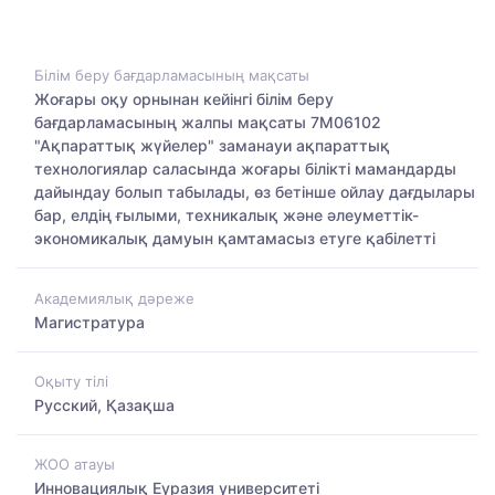
Білім беру бағдарламасының мақсаты
Жоғары оқу орнынан кейінгі білім беру
бағдарламасының жалпы мақсаты 7М06102
"Ақпараттық жүйелер" заманауи ақпараттық
технологиялар саласында жоғары білікті мамандарды
дайындау болып табылады, өз бетінше ойлау дағдылары
бар, елдің ғылыми, техникалық және әлеуметтік-
экономикалық дамуын қамтамасыз етуге қабілетті
Академиялық дәреже
Магистратура
Оқыту тілі
Русский, Қазақша
ЖОО атауы
Инновациялық Еуразия университеті