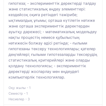
гипотеза; - эксперименттік деректерді талдау
және статистикалық өңдеу элементтері:
кездейсоқ оқиға ретіндегі тәжірибе;
ықтималдық ұғымы; орташа күтілетін нәтиже
және орташа эксперименттік деректерден
ауытқу дәрежесі; - математикалық модельдеу
нақты процестің немесе құбылыстың
нәтижесін болжау әдісі ретінде; - ғылыми
гипотезаны тексеру технологиялары; қателер
деңгейлері; ғылыми гипотезаларды тексерудің
статистикалық критерийлері және оларды
қолдану технологиясы; - эксперименттік
деректерді жоспарлау мен өңдеудегі
компьютерлік технологиялар.
Оқу жылы - 1
Семестр - 1
Несиелер - 3