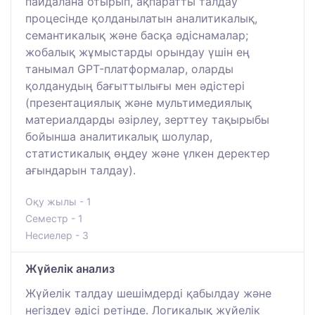
пайдалана отырып, ақпаратты талдау
процесінде қолданылатын аналитикалық,
семантикалық және басқа әдіснамалар;
жобалық жұмыстарды орындау үшін ең
танымал GPT-платформалар, оларды
қолданудың бағыттылығы мен әдістері
(презентациялық және мультимедиялық
материалдарды әзірлеу, зерттеу тақырыбы
бойынша аналитикалық шолулар,
статистикалық өңдеу және үлкен деректер
ағындарын талдау).
Оқу жылы - 1
Семестр - 1
Несиелер - 3
Жүйелік анализ
Жүйелік талдау шешімдерді қабылдау және
негіздеу әдісі ретінде. Логикалық жүйелік