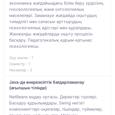
экономика жағдайындағы білім беру үрдісінің
гносеологиялық және онтологиялық
мәселелері. Заманауи жағдайда оқытудың
тиімділігі мен сапасын арттырудың
психологиялық әдістері мен құралдары.
Жанжалды жағдайларда оқыту процесін
басқару. Педагогикалық қарым-қатынас
психологиясы.
Оқу жылы - 1
Семестр - 1
Несиелер - 3
Java-да өнеркәсіптік бағдарламалау
(ағылшын тілінде)
NetBeans өңдеу ортасы. Деректер түрлері.
Басқару құрылымдары. Swing негізгі
компоненттері-оқиғалар, пішіндер, түймелер,