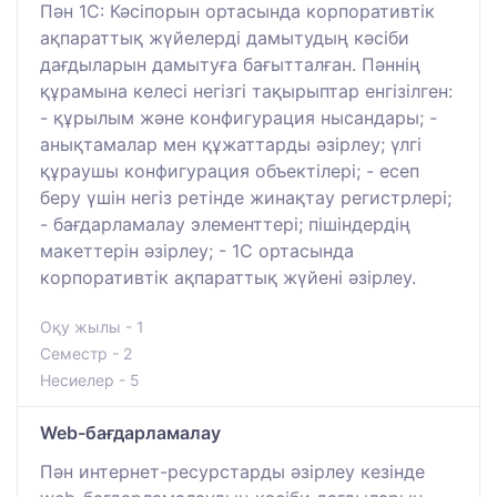
Пән 1С: Кәсіпорын ортасында корпоративтік
ақпараттық жүйелерді дамытудың кәсіби
дағдыларын дамытуға бағытталған. Пәннің
құрамына келесі негізгі тақырыптар енгізілген:
- құрылым және конфигурация нысандары; -
анықтамалар мен құжаттарды әзірлеу; үлгі
құраушы конфигурация объектілері; - есеп
беру үшін негіз ретінде жинақтау регистрлері;
- бағдарламалау элементтері; пішіндердің
макеттерін әзірлеу; - 1С ортасында
корпоративтік ақпараттық жүйені әзірлеу.
Оқу жылы - 1
Семестр - 2
Несиелер - 5
Web-бағдарламалау
Пән интернет-ресурстарды әзірлеу кезінде