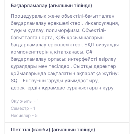
Бағдарламалау (ағылшын тілінде)
Процедуралық және объектілі-бағытталған
бағдарламалау ерекшеліктері. Инкапсуляция,
тұқым қуалау, полиморфизм. Объектілі-
бағытталған орта, ҚОБ қосымшаларын
бағдарламалау ерекшеліктері. БҚП визуалды
компоненттерінің кітапханасы. C#
бағдарламалау ортасы: интерфейсті әзірлеу
құралдары мен тәсілдері. Сыртқы деректер
қоймаларында сақталатын ақпаратқа жүгіну:
SQL. Енгізу-шығаруды ұйымдастыру,
деректердің құрамдас сұраныстарын құру.
Оқу жылы - 1
Семестр - 1
Несиелер - 5
Шет тілі (кәсіби) (ағылшын тілінде)