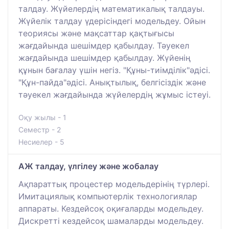
талдау. Жүйелердің математикалық талдауы.
Жүйелік талдау үдерісіндегі модельдеу. Ойын
теориясы және мақсаттар қақтығысы
жағдайында шешімдер қабылдау. Тәуекел
жағдайында шешімдер қабылдау. Жүйенің
құнын бағалау үшін негіз. "Құны-тиімділік"әдісі.
"Құн-пайда"әдісі. Анықтылық, белгісіздік және
тәуекел жағдайында жүйелердің жұмыс істеуі.
Оқу жылы - 1
Семестр - 2
Несиелер - 5
АЖ талдау, үлгілеу және жобалау
Ақпараттық процестер модельдерінің түрлері.
Имитациялық компьютерлік технологиялар
аппараты. Кездейсоқ оқиғаларды модельдеу.
Дискретті кездейсоқ шамаларды модельдеу.