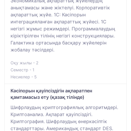
Экономикалық ақпараттық жүйелердің
анықтамасы және жіктелуі. Корпоративтік
ақпараттық жүйе. 1С: Кәсіпорын
интеграцияланған ақпараттық жүйесі. 1С
негізгі жұмыс режимдері. Программалаудың
кіріктірілген тілінің негізгі конструкциялары.
Галактика ортасында басқару жүйелерін
жобалау тәсілдері.
Оқу жылы - 2
Семестр - 1
Несиелер - 5
Кәсіпорын қауіпсіздігін ақпаратпен
қамтамасыз ету (қазақ тілінде)
Шифрлаудың криптографиялық алгоритмдері.
Криптоанализ. Ақпарат қауіпсіздігі.
Криптография. Шифрлаудың өнеркәсіптік
стандарттары. Американдық стандарт DES.