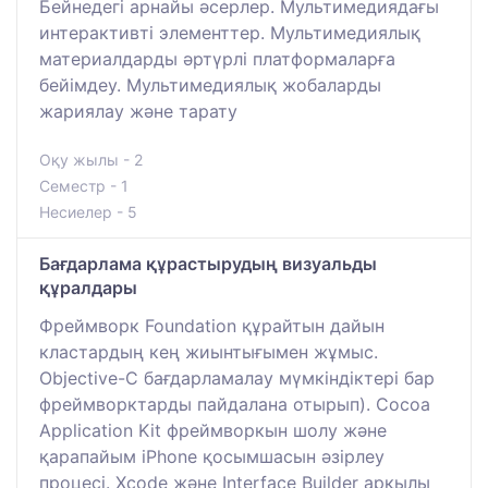
Бейнедегі арнайы әсерлер. Мультимедиядағы
интерактивті элементтер. Мультимедиялық
материалдарды әртүрлі платформаларға
бейімдеу. Мультимедиялық жобаларды
жариялау және тарату
Оқу жылы - 2
Семестр - 1
Несиелер - 5
Бағдарлама құрастырудың визуальды
құралдары
Фреймворк Foundation құрайтын дайын
кластардың кең жиынтығымен жұмыс.
Objective-C бағдарламалау мүмкіндіктері бар
фреймворктарды пайдалана отырып). Cocoa
Application Kit фреймворкын шолу және
қарапайым iPhone қосымшасын әзірлеу
процесі. Xcode және Interface Builder арқылы