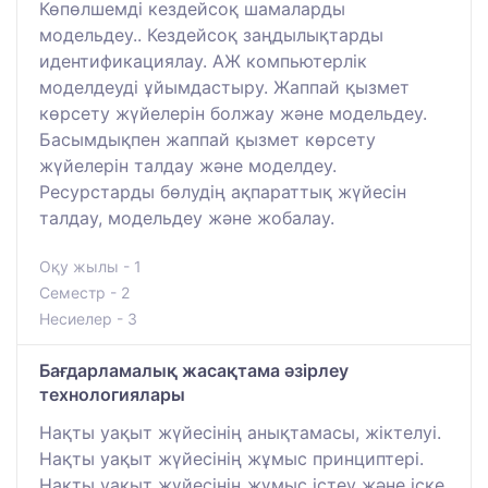
Көпөлшемді кездейсоқ шамаларды
модельдеу.. Кездейсоқ заңдылықтарды
идентификациялау. АЖ компьютерлік
моделдеуді ұйымдастыру. Жаппай қызмет
көрсету жүйелерін болжау және модельдеу.
Басымдықпен жаппай қызмет көрсету
жүйелерін талдау және моделдеу.
Ресурстарды бөлудің ақпараттық жүйесін
талдау, модельдеу және жобалау.
Оқу жылы - 1
Семестр - 2
Несиелер - 3
Бағдарламалық жасақтама әзірлеу
технологиялары
Нақты уақыт жүйесінің анықтамасы, жіктелуі.
Нақты уақыт жүйесінің жұмыс принциптері.
Нақты уақыт жүйесінің жұмыс істеу және іске