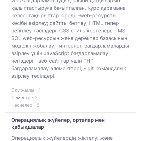
web-бағдарламалаудың кәсіби дағдыларын
қалыптастыруға бағытталған. Курс құрамына
келесі тақырыптар кіреді: -web-ресурсты
кәсіби әзірлеу; сайтты беттеу; HTML гипер
белгілеу тәсілдері, CSS стиль кестелері; - MS
SQL web-ресурсын және деректер базасының
моделін жобалау; -интернет-бағдарламаларды
әзірлеу үшін JavaScript бағдарламалау
негіздері; -веб-сайттар үшін PHP
бағдарламалау элементтері; - git командалық
әзірлеу тәсілдері.
Оқу жылы - 1
Семестр - 2
Несиелер - 5
Операциялық жүйелер, орталар мен
қабықшалар
Операциялық жүйелердің жіктелуі және