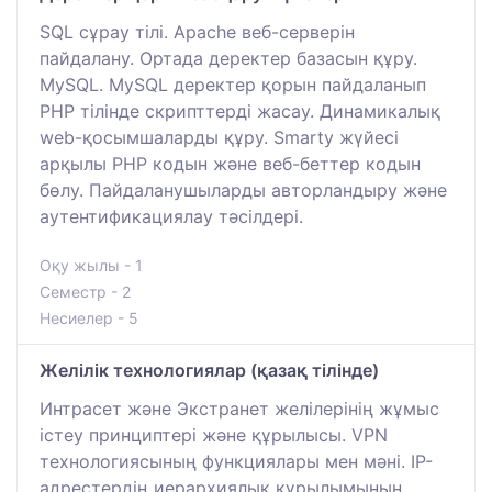
SQL сұрау тілі. Apache веб-серверін
пайдалану. Ортада деректер базасын құру.
MySQL. MySQL деректер қорын пайдаланып
PHP тілінде скрипттерді жасау. Динамикалық
web-қосымшаларды құру. Smarty жүйесі
арқылы PHP кодын және веб-беттер кодын
бөлу. Пайдаланушыларды авторландыру және
аутентификациялау тәсілдері.
Оқу жылы - 1
Семестр - 2
Несиелер - 5
Желілік технологиялар (қазақ тілінде)
Интрасет және Экстранет желілерінің жұмыс
істеу принциптері және құрылысы. VPN
технологиясының функциялары мен мәні. IP-
адрестердің иерархиялық құрылымының