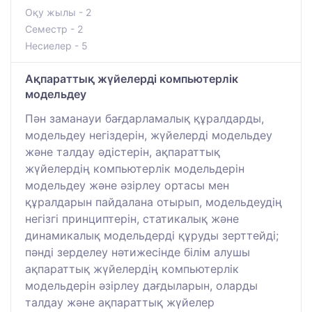
Оқу жылы - 2
Семестр - 2
Несиелер - 5
Ақпараттық жүйелерді компьютерлік
модельдеу
Пән заманауи бағдарламалық құралдарды,
модельдеу негіздерін, жүйелерді модельдеу
және талдау әдістерін, ақпараттық
жүйелердің компьютерлік модельдерін
модельдеу және әзірлеу ортасы мен
құралдарын пайдалана отырып, модельдеудің
негізгі принциптерін, статикалық және
динамикалық модельдерді құруды зерттейді;
пәнді зерделеу нәтижесінде білім алушы
ақпараттық жүйелердің компьютерлік
модельдерін әзірлеу дағдыларын, оларды
талдау және ақпараттық жүйелер