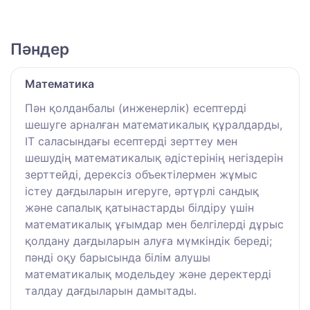
Пәндер
Математика
Пән қолданбалы (инженерлік) есептерді
шешуге арналған математикалық құралдарды,
IT саласындағы есептерді зерттеу мен
шешудің математикалық әдістерінің негіздерін
зерттейді, дерексіз объектілермен жұмыс
істеу дағдыларын игеруге, әртүрлі сандық
және сапалық қатынастарды білдіру үшін
математикалық ұғымдар мен белгілерді дұрыс
қолдану дағдыларын алуға мүмкіндік береді;
пәнді оқу барысында білім алушы
математикалық модельдеу және деректерді
талдау дағдыларын дамытады.