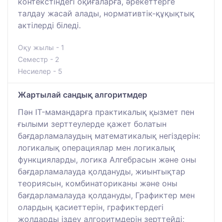
контекстіндегі оқиғаларға, әрекеттерге
талдау жасай алады, нормативтік-құқықтық
актілерді біледі.
Оқу жылы - 1
Семестр - 2
Несиелер - 5
Жартылай сандық алгоритмдер
Пән IT-мамандарға практикалық қызмет пен
ғылыми зерттеулерде қажет болатын
бағдарламалаудың математикалық негіздерін:
логикалық операциялар мен логикалық
функцияларды, логика Алгебрасын және оны
бағдарламалауда қолдануды, жиынтықтар
теориясын, комбинаториканы және оны
бағдарламалауда қолдануды, Графиктер мен
олардың қасиеттерін, графиктердегі
жолдарды іздеу алгоритмдерін зерттейді;