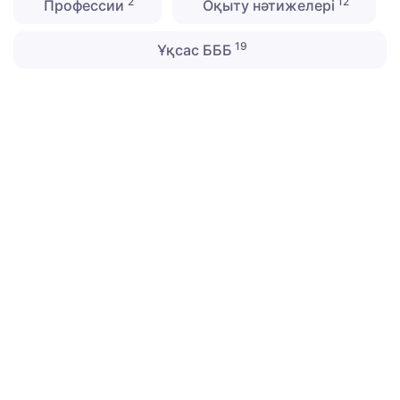
2
12
Профессии
Оқыту нәтижелері
19
Ұқсас БББ