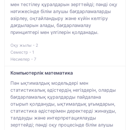
мен тестілеу құралдарын зерттейді; пәнді оқу
нәтижесінде білім алушы бағдарламаларды
әзірлеу, оңтайландыру және күйін келтіру
дағдыларын алады, бағдарламалау
принциптері мен үлгілерін қолданады.
Оқу жылы - 2
Семестр - 1
Несиелер - 7
Компьютерлік математика
Пән ықтималдық модельдері мен
статистикалық әдістердің негіздерін, оларды
бағдарламалық құралдарды пайдалана
отырып қолдануды, ықтималдық ұғымдарын,
статистика әдістерімен деректерді жинауды,
талдауды және интерпретациялауды
зерттейді; пәнді оқу процесінде білім алушы