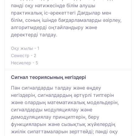
пәнді оқу нәтижесінде білім алушы
практикалық іс-әрекеттегі Дағдылар мен
білім, соның ішінде бағдарламаларды әзірлеу,
алгоритмдерді оңтайландыру және
деректерді талдау.
Оқу жылы - 1
Семестр - 2
Несиелер - 5
Сигнал теориясының негіздері
Пән сигналдарды талдау және өңдеу
негіздерін, сигналдардың әртүрлі типтерін
және олардың математикалық модельдерін,
сигналдарды модуляциялау және
демодуляциялау принциптерін, беру
функцияларын және сызықтық жүйелердің
жиілік сипаттамаларын зерттейді; пәнді оқу