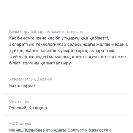
Білім беру бағдарламасының мақсаты
Кәсіби өсуге және кәсіби ұтқырлыққа қабілетті,
ақпараттық технологиялар саласындағы жалпы мәдени,
түйінді, жалпы кәсіптік құзыреттерге, ақпараттық
жүйелер жөніндегі маманның кәсіптік құзыреттеріне ие
білікті тұлғаны қалыптастыру
Академиялық дәреже
Бакалавриат
Оқыту тілі
Русский, Қазақша
ЖОО атауы
Манаш Қозыбаев атындағы Солтүстік Қазақстан