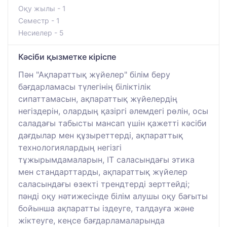
Оқу жылы - 1
Семестр - 1
Несиелер - 5
Кәсіби қызметке кіріспе
Пән "Ақпараттық жүйелер" білім беру
бағдарламасы түлегінің біліктілік
сипаттамасын, ақпараттық жүйелердің
негіздерін, олардың қазіргі әлемдегі рөлін, осы
саладағы табысты мансап үшін қажетті кәсіби
дағдылар мен құзыреттерді, ақпараттық
технологиялардың негізгі
тұжырымдамаларын, IT саласындағы этика
мен стандарттарды, ақпараттық жүйелер
саласындағы өзекті трендтерді зерттейді;
пәнді оқу нәтижесінде білім алушы оқу бағыты
бойынша ақпаратты іздеуге, талдауға және
жіктеуге, кеңсе бағдарламаларында