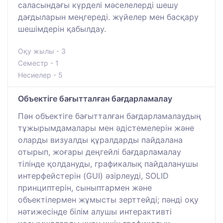
саласындағы күрделі мәселелерді шешу
дағдыларын меңгереді. жүйелер мен басқару
шешімдерін қабылдау.
Оқу жылы - 3
Семестр - 1
Несиелер - 5
Объектіге бағытталған бағдарламалау
Пән объектіге бағытталған бағдарламалаудың
тұжырымдамалары мен әдістемелерін және
оларды визуалды құралдарды пайдалана
отырып, жоғары деңгейлі бағдарламалау
тілінде қолдануды, графикалық пайдаланушы
интерфейстерін (GUI) әзірлеуді, SOLID
принциптерін, сыныптармен және
объектілермен жұмысты зерттейді; пәнді оқу
нәтижесінде білім алушы интерактивті