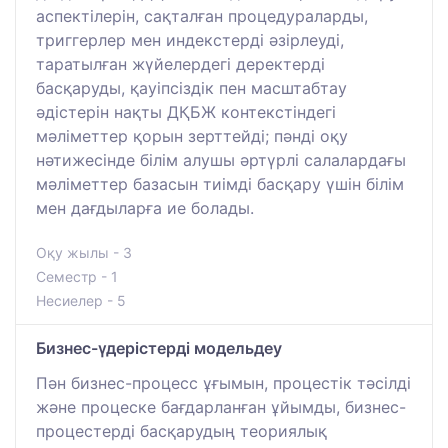
аспектілерін, сақталған процедураларды,
триггерлер мен индекстерді әзірлеуді,
таратылған жүйелердегі деректерді
басқаруды, қауіпсіздік пен масштабтау
әдістерін нақты ДҚБЖ контекстіндегі
мәліметтер қорын зерттейді; пәнді оқу
нәтижесінде білім алушы әртүрлі салалардағы
мәліметтер базасын тиімді басқару үшін білім
мен дағдыларға ие болады.
Оқу жылы - 3
Семестр - 1
Несиелер - 5
Бизнес-үдерістерді модельдеу
Пән бизнес-процесс ұғымын, процестік тәсілді
және процеске бағдарланған ұйымды, бизнес-
процестерді басқарудың теориялық