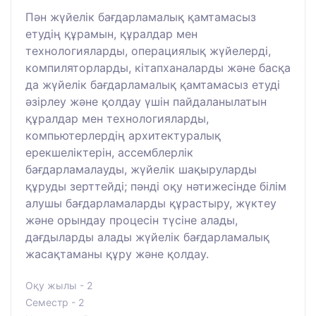
Пән жүйелік бағдарламалық қамтамасыз
етудің құрамын, құралдар мен
технологияларды, операциялық жүйелерді,
компиляторларды, кітапханаларды және басқа
да жүйелік бағдарламалық қамтамасыз етуді
әзірлеу және қолдау үшін пайдаланылатын
құралдар мен технологияларды,
компьютерлердің архитектуралық
ерекшеліктерін, ассемблерлік
бағдарламалауды, жүйелік шақыруларды
құруды зерттейді; пәнді оқу нәтижесінде білім
алушы бағдарламаларды құрастыру, жүктеу
және орындау процесін түсіне алады,
дағдыларды алады жүйелік бағдарламалық
жасақтаманы құру және қолдау.
Оқу жылы - 2
Семестр - 2