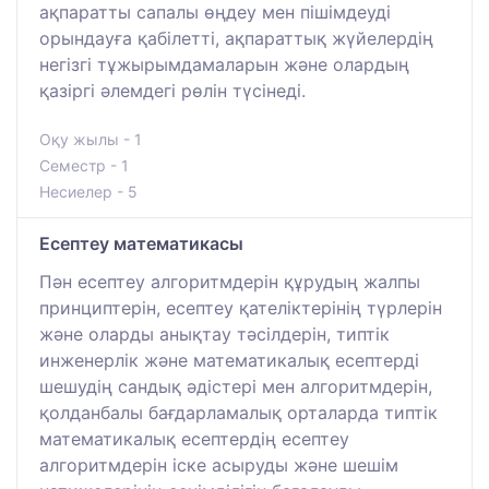
ақпаратты сапалы өңдеу мен пішімдеуді
орындауға қабілетті, ақпараттық жүйелердің
негізгі тұжырымдамаларын және олардың
қазіргі әлемдегі рөлін түсінеді.
Оқу жылы - 1
Семестр - 1
Несиелер - 5
Есептеу математикасы
Пән есептеу алгоритмдерін құрудың жалпы
принциптерін, есептеу қателіктерінің түрлерін
және оларды анықтау тәсілдерін, типтік
инженерлік және математикалық есептерді
шешудің сандық әдістері мен алгоритмдерін,
қолданбалы бағдарламалық орталарда типтік
математикалық есептердің есептеу
алгоритмдерін іске асыруды және шешім