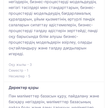
негіздерін, бизнес-процестерді модельдеудің
негізгі тәсілдері мен стандарттарын, бизнес-
процестерді модельдеудің бағдарламалық
құралдарын, ұйым қызметінің әртүрлі пәндік
салаларын сипаттау әдістемелерін, бизнес-
процестерді талдау әдістерін зерттейді; пәнді
оқу барысында білім алушы бизнес-
процестердің модельдерін әзірлеу, оларды
оңтайландыру және талдау дағдыларын
игереді.
Оқу жылы - 3
Семестр - 1
Несиелер - 5
Деректер қоры
Пән мәліметтер базасын құру, пайдалану және
басқару негіздерін, мәліметтер базасының
пайда болу және даму тарихын, мәліметтер