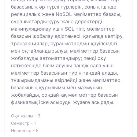
базасының әр түрлі түрлерін, соның ішінде
реляциялық және NoSQL мәліметтер базасы,
сұраныстарды құру және деректерді
манипуляциялау үшін SQL тілі, мәліметтер
базасын жобалау әдістемесі, қалыпқа келтіру,
транзакциялар, сұраныстардың қауіпсіздігі
мен оңтайландырылуы, мәліметтер базасын
жобалауды автоматтандыру; пәнді оқу
нәтижесінде білім алушы пәндік сала үшін
мәліметтер базасының түрін таңдай алады,
тұжырымдаманы әзірлейді және мәліметтер
базасының құрылымы мен мазмұнын
жобалайды, сондай-ақ мәліметтер базасын
физикалық іске асыруды жүзеге асырады.
Оқу жылы - 3
Семестр - 1
Несиелер - 5