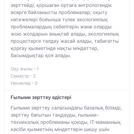
зерттейді; қоршаған ортаға антропогендік
әсерге байланысты проблемалар; оқыту
нәтижелері бойынша түлек экологиялық
проблемалардың себептерін және оларды
жою жолдарын анықтай алады, экологиялық
процестерге талдау жасай алады, табиғатты
қорғау қызметінде нақты міндеттер,
басымдықтар қоя алады.
Оқу жылы - 1
Семестр - 2
Несиелер - 5
Ғылыми зерттеу әдістері
Ғылыми зерттеу саласындағы базалық білімді,
зерттеу бағытын таңдауды, ғылыми-
техникалық проблеманы қоюды, IT-маманның
кәсіби қызметінің міндеттерін шешу үшін