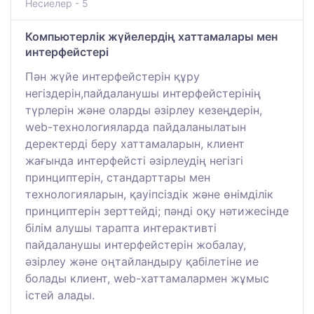
Несиелер - 5
Компьютерлік жүйелердің хаттамалары мен
интерфейстері
Пән жүйе интерфейстерін құру
негіздерін,пайдаланушы интерфейстерінің
түрлерін және оларды әзірлеу кезеңдерін,
web-технологияларда пайдаланылатын
деректерді беру хаттамаларын, клиент
жағында интерфейсті әзірлеудің негізгі
принциптерін, стандарттары мен
технологияларын, қауіпсіздік және өнімділік
принциптерін зерттейді; пәнді оқу нәтижесінде
білім алушы тарапта интерактивті
пайдаланушы интерфейстерін жобалау,
әзірлеу және оңтайландыру қабілетіне ие
болады клиент, web-хаттамалармен жұмыс
істей алады.