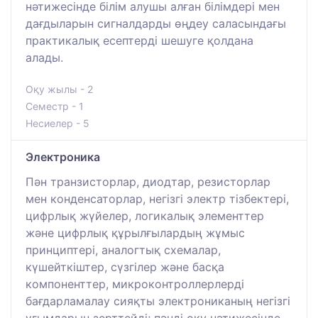
нәтижесінде білім алушы алған білімдері мен
дағдыларын сигналдарды өңдеу саласындағы
практикалық есептерді шешуге қолдана
алады.
Оқу жылы - 2
Семестр - 1
Несиелер - 5
Электроника
Пән транзисторлар, диодтар, резисторлар
мен конденсаторлар, негізгі электр тізбектері,
цифрлық жүйелер, логикалық элементтер
және цифрлық құрылғылардың жұмыс
принциптері, аналогтық схемалар,
күшейткіштер, сүзгілер және басқа
компоненттер, микроконтроллерлерді
бағдарламалау сияқты электрониканың негізгі
ұғымдарын зерттейді; пәнді оқу нәтижесінде