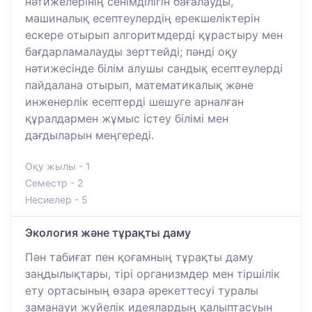
нәтижелерінің сенімділігін бағалауды,
машиналық есептеулердің ерекшеліктерін
ескере отырып алгоритмдерді құрастыру мен
бағдарламалауды зерттейді; пәнді оқу
нәтижесінде білім алушы сандық есептеулерді
пайдалана отырып, математикалық және
инженерлік есептерді шешуге арналған
құралдармен жұмыс істеу білімі мен
дағдыларын меңгереді.
Оқу жылы - 1
Семестр - 2
Несиелер - 5
Экология және тұрақты даму
Пән табиғат пен қоғамның тұрақты даму
заңдылықтары, тірі организмдер мен тіршілік
ету ортасының өзара әрекеттесуі туралы
заманауи жүйелік идеялардың қалыптасуын