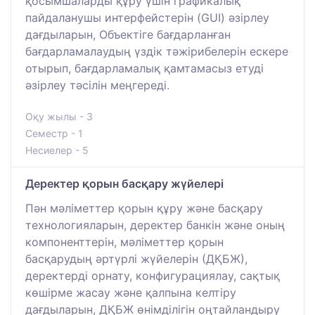
қосымшаларды құру үшін графикалық
пайдаланушы интерфейстерін (GUI) әзірлеу
дағдыларын, Объектіге бағдарланған
бағдарламалаудың үздік тәжірибелерін ескере
отырып, бағдарламалық қамтамасыз етуді
әзірлеу тәсілін меңгереді.
Оқу жылы - 3
Семестр - 1
Несиелер - 5
Деректер қорын басқару жүйелері
Пән мәліметтер қорын құру және басқару
технологияларын, деректер банкін және оның
компоненттерін, мәліметтер қорын
басқарудың әртүрлі жүйелерін (ДҚБЖ),
деректерді орнату, конфигурациялау, сақтық
көшірме жасау және қалпына келтіру
дағдыларын, ДҚБЖ өнімділігін оңтайландыру