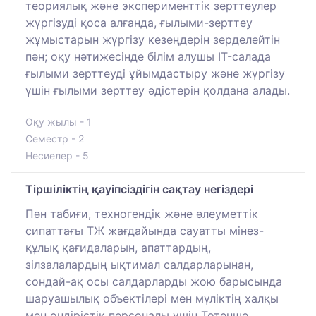
теориялық және эксперименттік зерттеулер
жүргізуді қоса алғанда, ғылыми-зерттеу
жұмыстарын жүргізу кезеңдерін зерделейтін
пән; оқу нәтижесінде білім алушы IT-салада
ғылыми зерттеуді ұйымдастыру және жүргізу
үшін ғылыми зерттеу әдістерін қолдана алады.
Оқу жылы - 1
Семестр - 2
Несиелер - 5
Тіршіліктің қауіпсіздігін сақтау негіздері
Пән табиғи, техногендік және әлеуметтік
сипаттағы ТЖ жағдайында сауатты мінез-
құлық қағидаларын, апаттардың,
зілзалалардың ықтимал салдарларынан,
сондай-ақ осы салдарларды жою барысында
шаруашылық объектілері мен мүліктің халқы
мен өндірістік персоналы үшін Төтенше