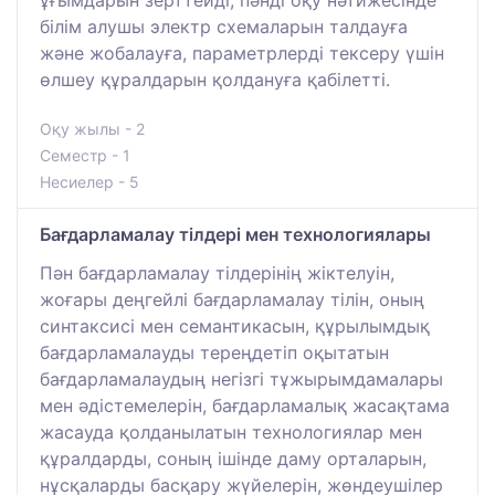
білім алушы электр схемаларын талдауға
және жобалауға, параметрлерді тексеру үшін
өлшеу құралдарын қолдануға қабілетті.
Оқу жылы - 2
Семестр - 1
Несиелер - 5
Бағдарламалау тілдері мен технологиялары
Пән бағдарламалау тілдерінің жіктелуін,
жоғары деңгейлі бағдарламалау тілін, оның
синтаксисі мен семантикасын, құрылымдық
бағдарламалауды тереңдетіп оқытатын
бағдарламалаудың негізгі тұжырымдамалары
мен әдістемелерін, бағдарламалық жасақтама
жасауда қолданылатын технологиялар мен
құралдарды, соның ішінде даму орталарын,
нұсқаларды басқару жүйелерін, жөндеушілер