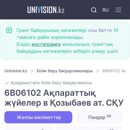
RU
Грант байқауының нәтижелері
осы бетте
10
тамызға дейін жарияланады.
Біздің
инстаграмға
жазылыңыз, гранттық
байқаудың нәтижелерін жіберіп алмау үшін!
Univision.kz
Білім беру бағдарламалары
6B06102 Ақпа
Қолданыстағы білім беру бағдарламасы
6B06102 Ақпараттық
жүйелер в Қозыбаев ат. СҚУ
48
Жалпы мәліметтер
Пәндер