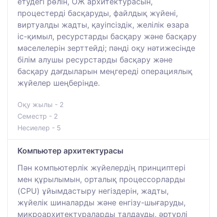
етудегі рөлін, ОЖ архитектурасын,
процестерді басқаруды, файлдық жүйені,
виртуалды жадты, қауіпсіздік, желілік өзара
іс-қимыл, ресурстарды басқару және басқару
мәселелерін зерттейді; пәнді оқу нәтижесінде
білім алушы ресурстарды басқару және
басқару дағдыларын меңгереді операциялық
жүйелер шеңберінде.
Оқу жылы - 2
Семестр - 2
Несиелер - 5
Компьютер архитектурасы
Пән компьютерлік жүйелердің принциптері
мен құрылымын, орталық процессорларды
(CPU) ұйымдастыру негіздерін, жадты,
жүйелік шиналарды және енгізу-шығаруды,
микроархитектураларды талдауды, әртүрлі