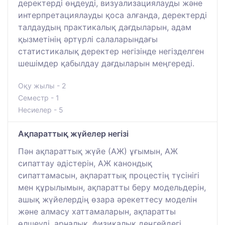
деректерді өңдеуді, визуализациялауды және
интерпретациялауды қоса алғанда, деректерді
талдаудың практикалық дағдыларын, адам
қызметінің әртүрлі салаларындағы
статистикалық деректер негізінде негізделген
шешімдер қабылдау дағдыларын меңгереді.
Оқу жылы - 2
Семестр - 1
Несиелер - 5
Ақпараттық жүйелер негізі
Пән ақпараттық жүйе (АЖ) ұғымын, АЖ
сипаттау әдістерін, АЖ канондық
сипаттамасын, ақпараттық процестің түсінігі
мен құрылымын, ақпаратты беру модельдерін,
ашық жүйелердің өзара әрекеттесу моделін
және алмасу хаттамаларын, ақпаратты
өлшеуді, арналық, физикалық деңгейдегі