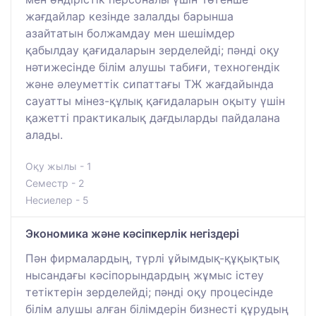
жағдайлар кезінде залалды барынша
азайтатын болжамдау мен шешімдер
қабылдау қағидаларын зерделейді; пәнді оқу
нәтижесінде білім алушы табиғи, техногендік
және әлеуметтік сипаттағы ТЖ жағдайында
сауатты мінез-құлық қағидаларын оқыту үшін
қажетті практикалық дағдыларды пайдалана
алады.
Оқу жылы - 1
Семестр - 2
Несиелер - 5
Экономика және кәсіпкерлік негіздері
Пән фирмалардың, түрлі ұйымдық-құқықтық
нысандағы кәсіпорындардың жұмыс істеу
тетіктерін зерделейді; пәнді оқу процесінде
білім алушы алған білімдерін бизнесті құрудың