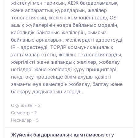
жіктелуі мен тарихын, АЕЖ бағдарламалық
және аппараттық құралдарын, желілер
топологиясын, желілік компоненттерді, OSI
ашық жүйелерінің өзара байланыс моделін,
кабельдік байланыс желілерін, сымсыз
байланыс арналарын, желілердегі адрестеуді,
IP - адрестеуді, TCP/IP коммуникациялық
хаттамалар стегін, желілік технологияларды,
жергілікті және жаһандық желілер, жобалау
негіздері және желілерді құру принциптері;
пәнді оқу процесінде білім алушы қазіргі
заманғы әуе кемелерін жобалау, баптау және
басқару дағдыларын игереді.
Оқу жылы - 2
Семестр - 2
Несиелер - 5
Жүйелік бағдарламалық қамтамасыз ету