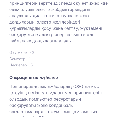
принциптерін зерттейді; пәнді оқу нәтижесінде
білім алушы электр жабдықтарындағы
ақауларды диагностикалау және жою
дағдыларын, электр желілеріндегі
құрылғыларды қосу және баптау, жүктемені
басқару және электр энергиясын тиімді
пайдалану дағдыларын алады.
Оқу жылы - 2
Семестр - 1
Несиелер - 5
Операциялық жүйелер
Пән операциялық жүйелердің (ОЖ) жұмыс
істеуінің негізгі ұғымдары мен принциптерін,
олардың компьютер ресурстарын
басқарудағы және қолданбалы
бағдарламалардың жұмысын қамтамасыз