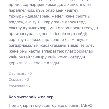
процессорлардың командалар жиынтығын,
параллелизм, құбырлар мен кэштеу
тұжырымдамаларын, жедел және сыртқы
жадпен, енгізу-шығару және деректерді
сақтау құрылғыларымен өзара әрекеттесудің
архитектуралық аспектілерін зерттейді;
зерттеу нәтижесінде пәндер білім алушы
бағдарламалық жасақтаманы тиімді әзірлеу
және оны нақты аппараттық платформалар
үшін оңтайландыру үшін компьютердің
құрылғысын түсіне алады.
Оқу жылы - 2
Семестр - 2
Несиелер - 5
Компьютерлік желілер
Пән ақпараттық-есептеу желілерінің (АЕЖ)