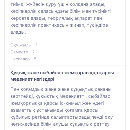
тиімді жүйесін құру үшін қолдана алады,
кәсіпкерлік саласындағы білім мен түсінікті
көрсете алады, теориялық ақпарат пен
кәсіпкерлік практикасын жинап, түсіндіре
алады.
Оқу жылы - 1
Семестр - 2
Несиелер - 5
Құқық және сыбайлас жемқорлыққа қарсы
мәдениет негіздері
Пән қоғамдық және жеке құқықтық сананы
зерттейді, құқықтық мәдениетті, сыбайлас
жемқорлыққа қарсы іс-қимыл жөніндегі
азаматтық ұстанымды қоғамға қарсы
құбылыс ретінде қалыптастырады;пәнді оқу
нәтижесінде білім алушы құқықтық реттеу