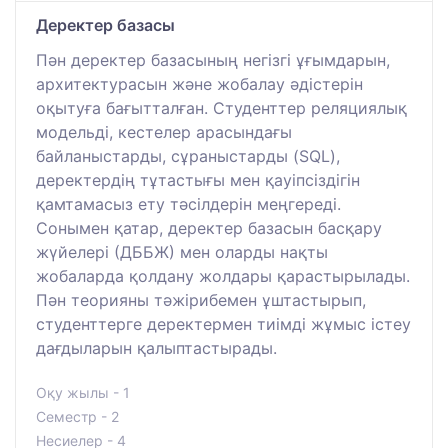
Деректер базасы
Пән деректер базасының негізгі ұғымдарын,
архитектурасын және жобалау әдістерін
оқытуға бағытталған. Студенттер реляциялық
модельді, кестелер арасындағы
байланыстарды, сұраныстарды (SQL),
деректердің тұтастығы мен қауіпсіздігін
қамтамасыз ету тәсілдерін меңгереді.
Сонымен қатар, деректер базасын басқару
жүйелері (ДББЖ) мен оларды нақты
жобаларда қолдану жолдары қарастырылады.
Пән теорияны тәжірибемен ұштастырып,
студенттерге деректермен тиімді жұмыс істеу
дағдыларын қалыптастырады.
Оқу жылы - 1
Семестр - 2
Несиелер - 4