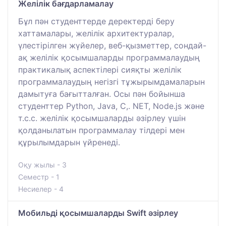
Желілік бағдарламалау
Бұл пән студенттерде деректерді беру
хаттамалары, желілік архитектуралар,
үлестірілген жүйелер, веб-қызметтер, сондай-
ақ желілік қосымшаларды программалаудың
практикалық аспектілері сияқты желілік
программалаудың негізгі тұжырымдамаларын
дамытуға бағытталған. Осы пән бойынша
студенттер Python, Java, C,. NET, Node.js және
т.с.с. желілік қосымшаларды әзірлеу үшін
қолданылатын программалау тілдері мен
құрылымдарын үйренеді.
Оқу жылы - 3
Семестр - 1
Несиелер - 4
Мобильді қосымшаларды Swift әзірлеу