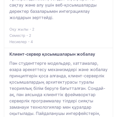
сақтау және алу үшін веб-қосымшаларды
деректер базаларымен интеграциялау
жолдарын зерттейді.
Оқу жылы - 2
Семестр - 2
Несиелер - 4
Клиент-сервер қосымшаларын жобалау
Пән студенттерге модельдер, хаттамалар,
өзара әрекеттесу механизмдері және жобалау
принциптерін қоса алғанда, клиент-серверлік
қосымшалардың архитектурасы туралы
теориялық білім беруге бағытталған. Сондай-
ақ, пән аясында клиенттік фреймворктар
серверлік программалау тілдері сияқты
заманауи технологиялар мен құралдар
оқытылады. Пайдаланушы интерфейстерін,