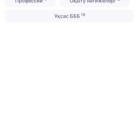
Профессии
Оқыту нәтижелері
19
Ұқсас БББ