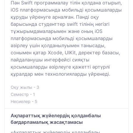
Пән Swift программалау тілін қолдана отырып,
iOS платформасында мобильді қосымшаларды
құруды үйренуге арналған. Пәнді оқу
барысында студенттер swift тілінің негізгі
тұжырымдамаларымен және оның iOS
платформасында мобильді қосымшаларды
әзірлеу үшін қолданылуымен танысады,
сонымен қатар Xcode, UIKit, деректер базасы,
пайдаланушы интерфейсі сияқты
қосымшаларды әзірлеуге қажетті әртүрлі
құралдар мен технологияларды үйренеді.
Оқу жылы - 3
Семестр - 1
Несиелер - 5
Ақпараттық жүйелердің қолданбалы
бағдарламалық жасақтамасы
«Ақпараттық жүйелердің қолданбалы