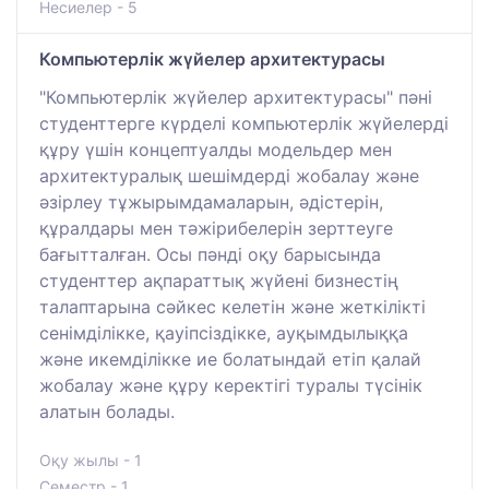
Несиелер - 5
Компьютерлік жүйелер архитектурасы
"Компьютерлік жүйелер архитектурасы" пәні
студенттерге күрделі компьютерлік жүйелерді
құру үшін концептуалды модельдер мен
архитектуралық шешімдерді жобалау және
әзірлеу тұжырымдамаларын, әдістерін,
құралдары мен тәжірибелерін зерттеуге
бағытталған. Осы пәнді оқу барысында
студенттер ақпараттық жүйені бизнестің
талаптарына сәйкес келетін және жеткілікті
сенімділікке, қауіпсіздікке, ауқымдылыққа
және икемділікке ие болатындай етіп қалай
жобалау және құру керектігі туралы түсінік
алатын болады.
Оқу жылы - 1
Семестр - 1