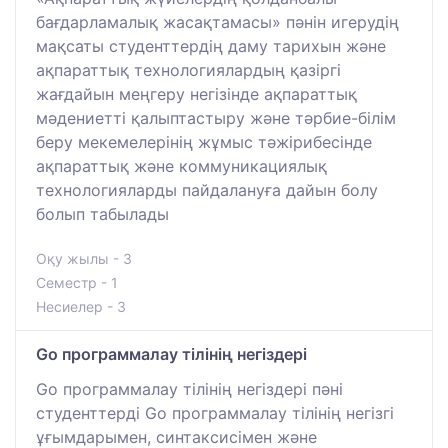
бағдарламалық жасақтамасы» пәнін игерудің
мақсаты студенттердің даму тарихын және
ақпараттық технологиялардың қазіргі
жағдайын меңгеру негізінде ақпараттық
мәдениетті қалыптастыру және тәрбие-білім
беру мекемелерінің жұмыс тәжірибесінде
ақпараттық және коммуникациялық
технологияларды пайдалануға дайын болу
болып табылады
Оқу жылы - 3
Семестр - 1
Несиелер - 3
Go программалау тілінің негіздері
Go программалау тілінің негіздері пәні
студенттерді Go программалау тілінің негізгі
ұғымдарымен, синтаксисімен және