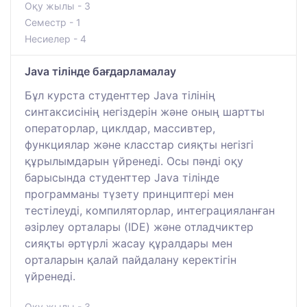
Оқу жылы - 3
Семестр - 1
Несиелер - 4
Java тілінде бағдарламалау
Бұл курста студенттер Java тілінің
синтаксисінің негіздерін және оның шартты
операторлар, циклдар, массивтер,
функциялар және класстар сияқты негізгі
құрылымдарын үйренеді. Осы пәнді оқу
барысында студенттер Java тілінде
программаны түзету принциптері мен
тестілеуді, компиляторлар, интеграцияланған
әзірлеу орталары (IDE) және отладчиктер
сияқты әртүрлі жасау құралдары мен
орталарын қалай пайдалану керектігін
үйренеді.
Оқу жылы - 3