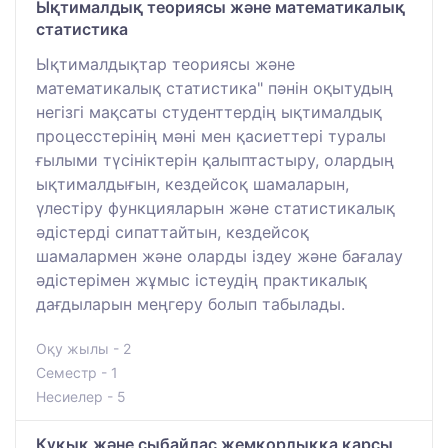
Ықтималдық теориясы және математикалық
статистика
Ықтималдықтар теориясы және
математикалық статистика" пәнін оқытудың
негізгі мақсаты студенттердің ықтималдық
процесстерінің мәні мен қасиеттері туралы
ғылыми түсініктерін қалыптастыру, олардың
ықтималдығын, кездейсоқ шамаларын,
үлестіру функцияларын және статистикалық
әдістерді сипаттайтын, кездейсоқ
шамалармен және оларды іздеу және бағалау
әдістерімен жұмыс істеудің практикалық
дағдыларын меңгеру болып табылады.
Оқу жылы - 2
Семестр - 1
Несиелер - 5
Құқық және сыбайлас жемқорлыққа қарсы