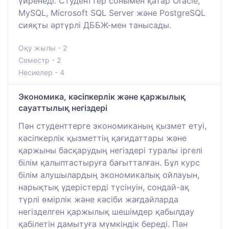
үйренеді. Студенттер сонымен қатар Oracle,
MySQL, Microsoft SQL Server және PostgreSQL
сияқты әртүрлі ДББЖ-мен танысады.
Оқу жылы - 2
Семестр - 2
Несиелер - 4
Экономика, кәсіпкерлік және қаржылық
сауаттылық негіздері
Пән студенттерге экономиканың қызмет етуі,
кәсіпкерлік қызметтің қағидаттары және
қаржыны басқарудың негіздері туралы іргелі
білім қалыптастыруға бағытталған. Бұл курс
білім алушылардың экономикалық ойлауын,
нарықтық үдерістерді түсінуін, сондай-ақ
түрлі өмірлік және кәсіби жағдайларда
негізделген қаржылық шешімдер қабылдау
қабілетін дамытуға мүмкіндік береді. Пән