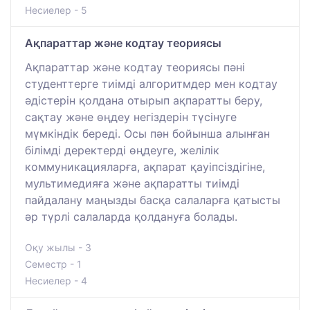
Несиелер - 5
Ақпараттар және кодтау теориясы
Ақпараттар және кодтау теориясы пәні
студенттерге тиімді алгоритмдер мен кодтау
әдістерін қолдана отырып ақпаратты беру,
сақтау және өңдеу негіздерін түсінуге
мүмкіндік береді. Осы пән бойынша алынған
білімді деректерді өңдеуге, желілік
коммуникацияларға, ақпарат қауіпсіздігіне,
мультимедияға және ақпаратты тиімді
пайдалану маңызды басқа салаларға қатысты
әр түрлі салаларда қолдануға болады.
Оқу жылы - 3
Семестр - 1
Несиелер - 4