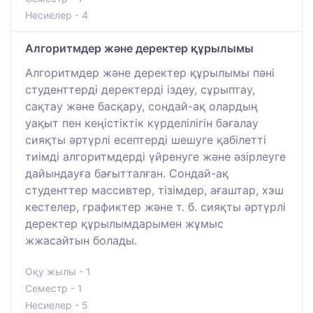
Несиелер - 4
Алгоритмдер және деректер құрылымы
Алгоритмдер және деректер құрылымы пәні
студенттерді деректерді іздеу, сұрыптау,
сақтау және басқару, сондай-ақ олардың
уақыт пен кеңістіктік күрделілігін бағалау
сияқты әртүрлі есептерді шешуге қабілетті
тиімді алгоритмдерді үйренуге және әзірлеуге
дайындауға бағытталған. Сондай-ақ
студенттер массивтер, тізімдер, ағаштар, хэш
кестелер, графиктер және т. б. сияқты әртүрлі
деректер құрылымдарымен жұмыс
жжасайтын болады.
Оқу жылы - 1
Семестр - 1
Несиелер - 5