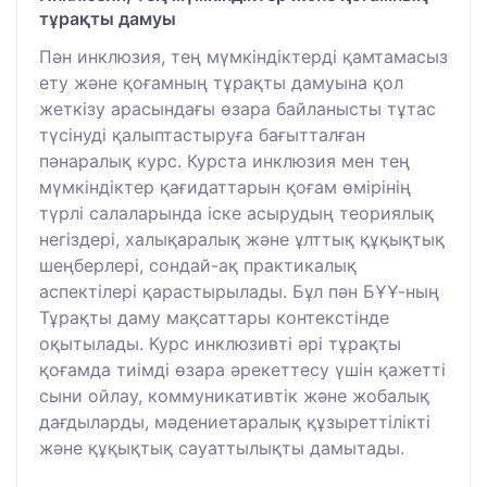
тұрақты дамуы
Пән инклюзия, тең мүмкіндіктерді қамтамасыз
ету және қоғамның тұрақты дамуына қол
жеткізу арасындағы өзара байланысты тұтас
түсінуді қалыптастыруға бағытталған
пәнаралық курс. Курста инклюзия мен тең
мүмкіндіктер қағидаттарын қоғам өмірінің
түрлі салаларында іске асырудың теориялық
негіздері, халықаралық және ұлттық құқықтық
шеңберлері, сондай-ақ практикалық
аспектілері қарастырылады. Бұл пән БҰҰ-ның
Тұрақты даму мақсаттары контекстінде
оқытылады. Курс инклюзивті әрі тұрақты
қоғамда тиімді өзара әрекеттесу үшін қажетті
сыни ойлау, коммуникативтік және жобалық
дағдыларды, мәдениетаралық құзыреттілікті
және құқықтық сауаттылықты дамытады.