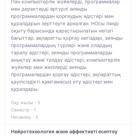
Пән компьютерлік жүйелерді, программалар
мен деректерді әртүрлі зиянды
программалардан қорғаудың әдістері мен
құралдарын зерттеуге арналған. НОсы пәнді
оқыту барысында қарастырылатын негізгі
бағыттар: ақпаратты қорғау негіздері, зиянды
программалардың түрлері және олардың
таралу әдістері, зиянды программаларды
анықтау және талдау әдістері, компьютерлік
жүйелер мен желілерді зиянды
програмалардан қорғау әдістері, ақпараттық
қауіпсіздікті қамтамасыз ету әдістері мен
құралдары.
Оқу жылы - 3
Семестр - 1
Несиелер - 5
Нейротехнология және аффективті есептеу