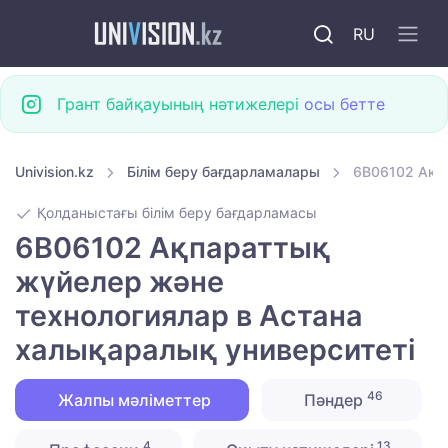
RU
Грант байқауының нәтижелері
осы бетте
Univision.kz
Білім беру бағдарламалары
6B06102 Ақп
Қолданыстағы білім беру бағдарламасы
6B06102 Ақпараттық
жүйелер және
технологиялар в Астана
халықаралық университеті
46
Жалпы мәліметтер
Пәндер
4
13