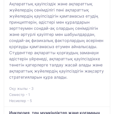
Ақпараттық қауіпсіздік және ақпараттық
жүйелердің сенімділігі пәні ақпараттық
жүйелердің қауіпсіздігін қамтамасыз етудің
принциптерін, әдістері мен құралдарын
зерттеумен сондай-ақ олардың сенімділігін
және әртүрлі қауіптер мен шабуылдардан,
сондай-ақ физикалық факторлардың әсерінен
қорғауды қамтамасыз етумен айналысады.
Студенттер ақпаратты қорғаудың заманауи
әдістерін үйренеді, ақпараттық қауіпсіздікке
төнетін қатерлерге талдау жасай алады және
ақпараттық жүйелердің қауіпсіздігін жақсарту
стратегияларын құра алады.
Оқу жылы - 3
Семестр - 1
Несиелер - 5
Инклюзия, тең мүмкіндіктер және қоғамның