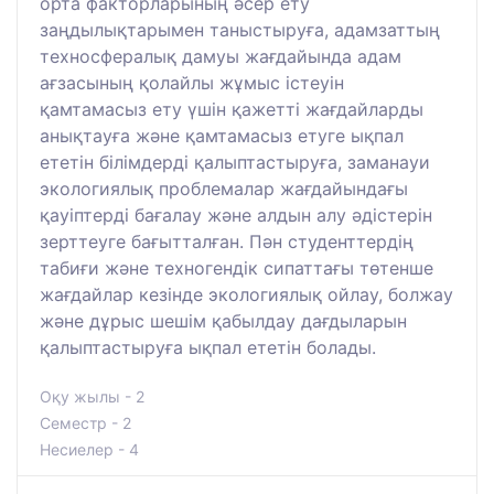
орта факторларының әсер ету
заңдылықтарымен таныстыруға, адамзаттың
техносфералық дамуы жағдайында адам
ағзасының қолайлы жұмыс істеуін
қамтамасыз ету үшін қажетті жағдайларды
анықтауға және қамтамасыз етуге ықпал
ететін білімдерді қалыптастыруға, заманауи
экологиялық проблемалар жағдайындағы
қауіптерді бағалау және алдын алу әдістерін
зерттеуге бағытталған. Пән студенттердің
табиғи және техногендік сипаттағы төтенше
жағдайлар кезінде экологиялық ойлау, болжау
және дұрыс шешім қабылдау дағдыларын
қалыптастыруға ықпал ететін болады.
Оқу жылы - 2
Семестр - 2
Несиелер - 4