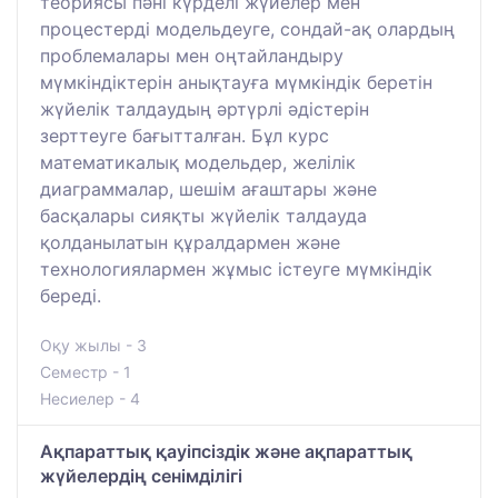
теориясы пәні күрделі жүйелер мен
процестерді модельдеуге, сондай-ақ олардың
проблемалары мен оңтайландыру
мүмкіндіктерін анықтауға мүмкіндік беретін
жүйелік талдаудың әртүрлі әдістерін
зерттеуге бағытталған. Бұл курс
математикалық модельдер, желілік
диаграммалар, шешім ағаштары және
басқалары сияқты жүйелік талдауда
қолданылатын құралдармен және
технологиялармен жұмыс істеуге мүмкіндік
береді.
Оқу жылы - 3
Семестр - 1
Несиелер - 4
Ақпараттық қауіпсіздік және ақпараттық
жүйелердің сенімділігі