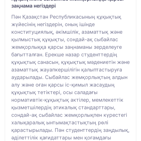
заңнама негіздері
Пән Қазақстан Республикасының құқықтық
жүйесінің негіздерін, оның ішінде
конституциялық, әкімшілік, азаматтық және
қылмыстық құқықты, сондай-ақ сыбайлас
жемқорлыққа қарсы заңнаманы зерделеуге
бағытталған. Ерекше назар студенттердің
құқықтық санасын, құқықтық мәдениетін және
азаматтық жауапкершілігін қалыптастыруға
аударылады. Сыбайлас жемқорлықтың алдын
алу және оған қарсы іс-қимыл жасаудың
құқықтық тетіктері, осы саладағы
нормативтік-құқықтық актілер, мемлекеттік
қызметшілердің этикалық стандарттары,
сондай-ақ сыбайлас жемқорлықпен күрестегі
халықаралық ынтымақтастықтың рөлі
қарастырылады. Пән студенттердің заңдылық,
әділеттілік қағидаттары мен қоғамдағы