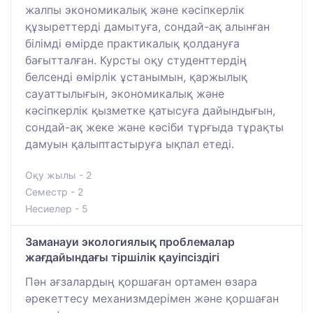
жалпы экономикалық және кәсіпкерлік
құзыреттерді дамытуға, сондай-ақ алынған
білімді өмірде практикалық қолдануға
бағытталған. Курсты оқу студенттердің
белсенді өмірлік ұстанымын, қаржылық
сауаттылығын, экономикалық және
кәсіпкерлік қызметке қатысуға дайындығын,
сондай-ақ жеке және кәсіби тұрғыда тұрақты
дамуын қалыптастыруға ықпал етеді.
Оқу жылы - 2
Семестр - 2
Несиелер - 5
Заманауи экологиялық проблемалар
жағдайындағы тіршілік қауіпсіздігі
Пән ағзалардың қоршаған ортамен өзара
әрекеттесу механизмдерімен және қоршаған