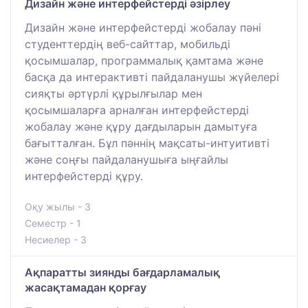
Дизайн және интерфейстерді әзірлеу
Дизайн және интерфейстерді жобалау пәні
студенттердің веб-сайттар, мобильді
қосымшалар, программалық қамтама және
басқа да интерактивті пайдаланушы жүйелері
сияқты әртүрлі құрылғылар мен
қосымшаларға арналған интерфейстерді
жобалау және құру дағдыларын дамытуға
бағытталған. Бұл пәннің мақсаты-интуитивті
және соңғы пайдаланушыға ыңғайлы
интерфейстерді құру.
Оқу жылы - 3
Семестр - 1
Несиелер - 3
Ақпаратты зиянды бағдарламалық
жасақтамадан қорғау