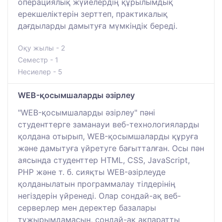
операциялық жүйелердің құрылымдық
ерекшеліктерін зерттеп, практикалық
дағдыларды дамытуға мүмкіндік береді.
Оқу жылы - 2
Семестр - 1
Несиелер - 5
WEB-қосымшаларды әзірлеу
"WEB-қосымшаларды әзірлеу" пәні
студенттерге заманауи веб-технологияларды
қолдана отырып, WEB-қосымшаларды құруға
және дамытуға үйретуге бағытталған. Осы пән
аясында студенттер HTML, CSS, JavaScript,
PHP және т. б. сияқты WEB-әзірлеуде
қолданылатын программалау тілдерінің
негіздерін үйренеді. Олар сондай-ақ веб-
серверлер мен деректер базалары
тұжырымдамасын, сондай-ақ ақпаратты