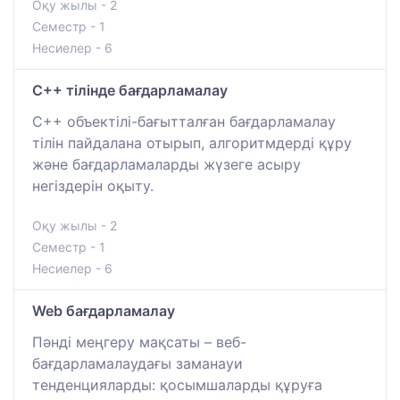
Оқу жылы - 2
Семестр - 1
Несиелер - 6
C++ тілінде бағдарламалау
C++ объектілі-бағытталған бағдарламалау
тілін пайдалана отырып, алгоритмдерді құру
және бағдарламаларды жүзеге асыру
негіздерін оқыту.
Оқу жылы - 2
Семестр - 1
Несиелер - 6
Web бағдарламалау
Пәнді меңгеру мақсаты – веб-
бағдарламалаудағы заманауи
тенденцияларды: қосымшаларды құруға