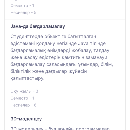
Семестр - 1
Несиелер - 5
Java-да бағдарламалау
Студенттерде объектіге бағытталған
әдістемені қолдану негізінде Java тілінде
бағдарламалық өнімдерді жобалау, талдау
және жасау әдістерін қамтитын заманауи
бағдарламалау саласындағы ұғымдар, білім,
біліктілік және дағдылар жүйесін
қалыптастыру.
Оқу жылы - 3
Семестр - 1
Несиелер - 6
3D-моделдеу
3D модельдеу - бұл арнайы программалар