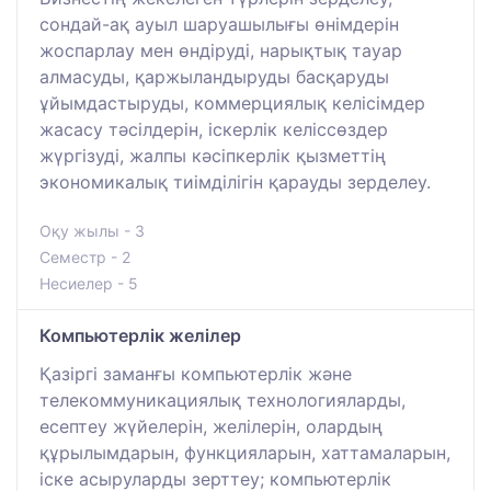
сондай-ақ ауыл шаруашылығы өнімдерін
жоспарлау мен өндіруді, нарықтық тауар
алмасуды, қаржыландыруды басқаруды
ұйымдастыруды, коммерциялық келісімдер
жасасу тәсілдерін, іскерлік келіссөздер
жүргізуді, жалпы кәсіпкерлік қызметтің
экономикалық тиімділігін қарауды зерделеу.
Оқу жылы - 3
Семестр - 2
Несиелер - 5
Компьютерлік желілер
Қазіргі заманғы компьютерлік және
телекоммуникациялық технологияларды,
есептеу жүйелерін, желілерін, олардың
құрылымдарын, функцияларын, хаттамаларын,
іске асыруларды зерттеу; компьютерлік