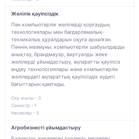
Желілік қауіпсіздік
Пән компьютерлік желілерді қорғаудың
технологиялары мен бағдарламалық-
техникалық құралдарын оқуға арналған.
Пәннің мазмұны: компьютерлік шабуылдарды
анықтау, брандмауэр, виртуалды жеке
желілерді ұйымдастыру, ақпаратты қауіпсіз
өңдеу технологиялары және компьютерлік
желілердегі ақпараттық қауіпсіздік аудиті
бағыттарын қамтиды.
Оқу жылы - 3
Семестр - 1
Несиелер - 5
Агробизнесті ұйымдастыру
Бизнестің жекелеген түрлерін зерделеу,