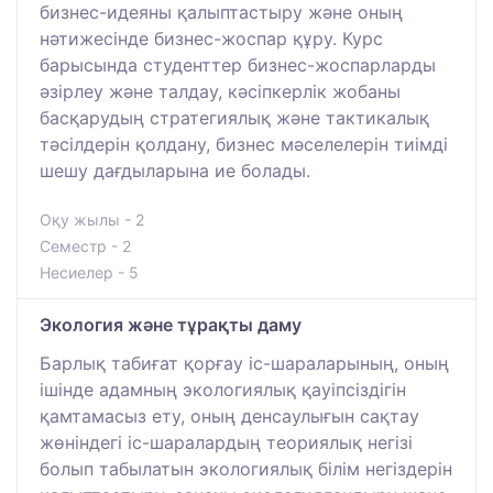
бизнес-идеяны қалыптастыру және оның
нәтижесінде бизнес-жоспар құру. Курс
барысында студенттер бизнес-жоспарларды
әзірлеу және талдау, кәсіпкерлік жобаны
басқарудың стратегиялық және тактикалық
тәсілдерін қолдану, бизнес мәселелерін тиімді
шешу дағдыларына ие болады.
Оқу жылы - 2
Семестр - 2
Несиелер - 5
Экология және тұрақты даму
Барлық табиғат қорғау іс-шараларының, оның
ішінде адамның экологиялық қауіпсіздігін
қамтамасыз ету, оның денсаулығын сақтау
жөніндегі іс-шаралардың теориялық негізі
болып табылатын экологиялық білім негіздерін