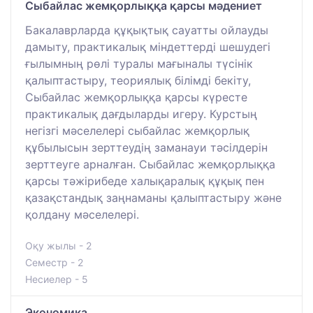
Сыбайлас жемқорлыққа қарсы мәдениет
Бакалаврларда құқықтық сауатты ойлауды
дамыту, практикалық міндеттерді шешудегі
ғылымның рөлі туралы мағыналы түсінік
қалыптастыру, теориялық білімді бекіту,
Сыбайлас жемқорлыққа қарсы күресте
практикалық дағдыларды игеру. Курстың
негізгі мәселелері сыбайлас жемқорлық
құбылысын зерттеудің заманауи тәсілдерін
зерттеуге арналған. Сыбайлас жемқорлыққа
қарсы тәжірибеде халықаралық құқық пен
қазақстандық заңнаманы қалыптастыру және
қолдану мәселелері.
Оқу жылы - 2
Семестр - 2
Несиелер - 5
Экономика