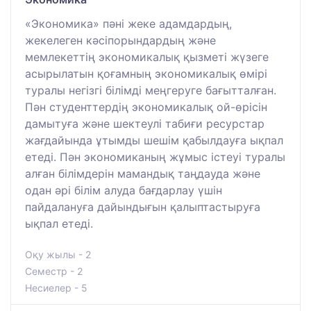
«Экономика» пәні жеке адамдардың,
жекелеген кәсіпорындардың және
мемлекеттің экономикалық қызметі жүзеге
асырылатын қоғамның экономикалық өмірі
туралы негізгі білімді меңгеруге бағытталған.
Пән студенттердің экономикалық ой-өрісін
дамытуға және шектеулі табиғи ресурстар
жағдайында ұтымды шешім қабылдауға ықпал
етеді. Пән экономиканың жұмыс істеуі туралы
алған білімдерін мамандық таңдауда және
одан әрі білім алуда бағдарлау үшін
пайдалануға дайындығын қалыптастыруға
ықпал етеді.
Оқу жылы - 2
Семестр - 2
Несиелер - 5