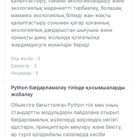
қалыптастыру, сананы экологияландыру және
экологиялық мәдениетті тәрбиелеу, болашақ
маманға экологиялық білімді жан-жақты
қалыптастыру сонымен қатар қоғамның
экологиялық дағдарыстан шығуына және
орнықты даму жолында қозғалысқа
жәрдемдесуге мүмкіндік береді.
Оқу жылы - 2
Семестр - 2
Несиелер - 5
Python бағдарламалау тілінде қосымшаларды
жобалау
Объектіге бағытталған Python тілі мен оның
стандартты модульдерін пайдалана отырып
бағдарламалық жүйелерді әзірлеудің негізгі
әдістерін, принциптерін меңгеру және бекіту,
әр түрлі қолданбалы салаларда кәсіби