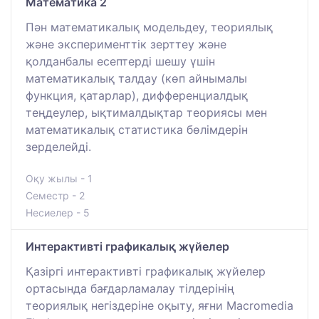
Математика 2
Пән математикалық модельдеу, теориялық
және эксперименттік зерттеу және
қолданбалы есептерді шешу үшін
математикалық талдау (көп айнымалы
функция, қатарлар), дифференциалдық
теңдеулер, ықтималдықтар теориясы мен
математикалық статистика бөлімдерін
зерделейді.
Оқу жылы - 1
Семестр - 2
Несиелер - 5
Интерактивті графикалық жүйелер
Қазіргі интерактивті графикалық жүйелер
ортасында бағдарламалау тілдерінің
теориялық негіздеріне оқыту, яғни Macromedia