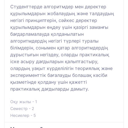
Студенттерде алгоритмдер мен деректер
құрылымдарын жобалаудың және талдаудың
негізгі принциптерін, сәйкес деректер
құрылымдарын өңдеу үшін қазіргі заманғы
бағдарламалауда қолданылатын
алгоритмдердің негізгі түрлері туралы
білімдерін, сонымен қатар алгоритмдердің
дұрыстығын негіздеу, оларды практикалық
іске асыру дағдыларын қалыптастыру,
олардың уақыт күрделілігін теориялық және
эксперименттік бағалауды болашақ кәсіби
қызметінде қолдану үшін қажетті
практикалық дағдыларды дамыту.
Оқу жылы - 1
Семестр - 2
Несиелер - 5