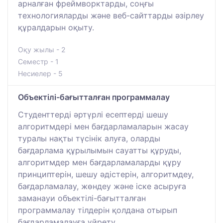
арналған фреймворктарды, соңғы
технологияларды және веб-сайттарды әзірлеу
құралдарын оқыту.
Оқу жылы - 2
Семестр - 1
Несиелер - 5
Объектілі-бағытталған программалау
Студенттерді әртүрлі есептерді шешу
алгоритмдері мен бағдарламаларын жасау
туралы нақты түсінік алуға, оларды
бағдарлама құрылымын сауатты құруды,
алгоритмдер мен бағдарламаларды құру
принциптерін, шешу әдістерін, алгоритмдеу,
бағдарламалау, жөндеу және іске асыруға
заманауи объектілі-бағытталған
программалау тілдерін қолдана отырып
бағдарламалауға үйрету.