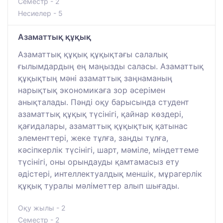
Семестр - 2
Несиелер - 5
Азаматтық құқық
Азаматтық құқық құқықтағы салалық
ғылымдардың ең маңызды саласы. Азаматтық
құқықтың мәні азаматтық заңнаманың
нарықтық экономикаға зор әсерімен
анықталады. Пәнді оқу барысында студент
азаматтық құқық түсінігі, қайнар көздері,
қағидалары, азаматтық құқықтық қатынас
элементтері, жеке тұлға, заңды тұлға,
кәсіпкерлік түсінігі, шарт, мәміле, міндеттеме
түсінігі, оны орындауды қамтамасыз ету
әдістері, интеллектуалдық меншік, мұрагерлік
құқық туралы мәліметтер алып шығады.
Оқу жылы - 2
Семестр - 2