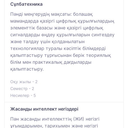
Сұлбатехника
Пәнді меңгерудің мақсаты: болашақ
мамандарда қазіргі цифрлық құрылғылардың
элементтік базасы және қазіргі цифрлық
сигналдарды өңдеу құрылғыларын синтездеу
және талдау үшін қолданылатын
технологиялар туралы кәсіптік білімдерді
қалыптастыру тұрғысынан берік теориялық
білім мен практикалық дағдыларды
қалыптастыру.
Оқу жылы - 2
Семестр - 2
Несиелер - 5
Жасанды интеллект негіздері
Пән жасанды интеллекттің (ЖИ) негізгі
ұғымдарымен, тарихымен және негізгі