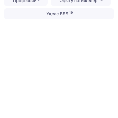
Профессии
Оқыту нәтижелері
19
Ұқсас БББ