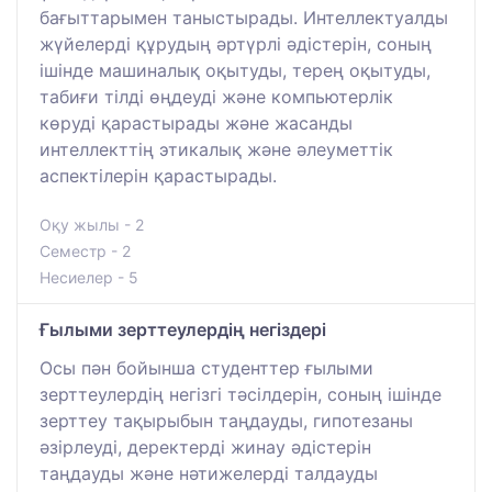
бағыттарымен таныстырады. Интеллектуалды
жүйелерді құрудың әртүрлі әдістерін, соның
ішінде машиналық оқытуды, терең оқытуды,
табиғи тілді өңдеуді және компьютерлік
көруді қарастырады және жасанды
интеллекттің этикалық және әлеуметтік
аспектілерін қарастырады.
Оқу жылы - 2
Семестр - 2
Несиелер - 5
Ғылыми зерттеулердің негіздері
Осы пән бойынша студенттер ғылыми
зерттеулердің негізгі тәсілдерін, соның ішінде
зерттеу тақырыбын таңдауды, гипотезаны
әзірлеуді, деректерді жинау әдістерін
таңдауды және нәтижелерді талдауды