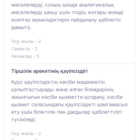
мәселелерді, соның ішінде аналитикалық
мәселелерді шешу үшін тілдің жоғары өнімді
есептеу мүмкіндіктерін пайдалану қабілетін
дамыту.
Оқу жылы - 2
Семестр - 2
Несиелер - 5
Тіршілік әрекетінің қауіпсіздігі
Курс қауіпсіздіктің кәсіби мәдениетін
қалыптастырады және алған білімдерінің
жиынтығын кәсіби қызметте қолдану, кәсіби
қызмет саласындағы қауіпсіздікті қамтамасыз
ету үшін біліктілік пен дағдылар қабілеттілігі
түсініледі.
Оқу жылы - 2