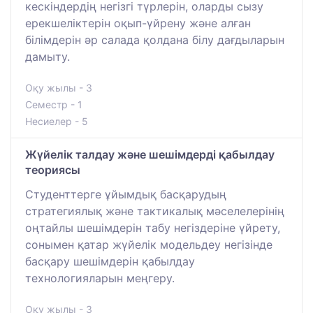
кескіндердің негізгі түрлерін, оларды сызу
ерекшеліктерін оқып-үйрену және алған
білімдерін әр салада қолдана білу дағдыларын
дамыту.
Оқу жылы - 3
Семестр - 1
Несиелер - 5
Жүйелік талдау және шешімдерді қабылдау
теориясы
Студенттерге ұйымдық басқарудың
стратегиялық және тактикалық мәселелерінің
оңтайлы шешімдерін табу негіздеріне үйрету,
сонымен қатар жүйелік модельдеу негізінде
басқару шешімдерін қабылдау
технологияларын меңгеру.
Оқу жылы - 3