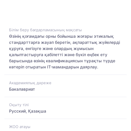
Білім беру бағдарламасының мақсаты
Өзінің қоғамдағы орны бойынша жоғары этикалық
стандарттарға жауап беретін, ақпараттық жүйелерді
құруға, енгізуге және олардың жұмысын
қалыптастыруға қабілетті және бүкіл еңбек ету
барысында өзінің квалификациясын тұрақты түрде
көтеріп отыратын IT-мамандарын даярлау.
Академиялық дәреже
Бакалавриат
Оқыту тілі
Русский, Қазақша
ЖОО атауы