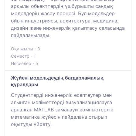
арқылы объекттердің үшбұрышты сандық
моделдерін жасау процесі. Бұл модельдер
ойын индустриясы, архитектура, медицина,
дизайн және инженерлік қалыптасу саласында
пайдаланылады.
Оқу жылы - 3
Семестр - 1
Несиелер - 5
Жүйені модельдеудің бағдарламалық
құралдары
Студенттерді инженерлік есептеулер мен
алынған мәліметтерді визуализациялауға
арналған MATLAB заманауи компьютерлік
математика жүйесін пайдалана отырып
оқытуды үйрету.