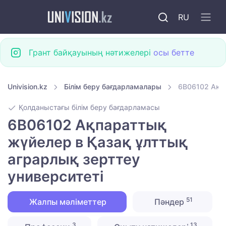
RU
Грант байқауының нәтижелері
осы бетте
Univision.kz
Білім беру бағдарламалары
6B06102 Ақпа
Қолданыстағы білім беру бағдарламасы
6B06102 Ақпараттық
жүйелер в Қазақ ұлттық
аграрлық зерттеу
университеті
51
Жалпы мәліметтер
Пәндер
3
13