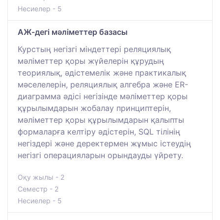
Несиелер - 5
АЖ-дегі мәліметтер базасы
Курстың негізгі міндеттері реляциялық
мәліметтер қоры жүйелерін құрудың
теориялық, әдістемелік және практикалық
мәселелерін, реляциялық алгебра және ER-
диаграмма әдісі негізінде мәліметтер қоры
құрылымдарын жобалау принциптерін,
мәліметтер қоры құрылымдарын қалыпты
формаларға келтіру әдістерін, SQL тілінің
негіздері және деректермен жұмыс істеудің
негізгі операцияларын орындауды үйрету.
Оқу жылы - 2
Семестр - 2
Несиелер - 5