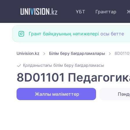
ҰБТ
Гранттар
Ж
Грант байқауының нәтижелері
осы бетте
Univision.kz
Білім беру бағдарламалары
8D01101
Қолданыстағы білім беру бағдарламасы
8D01101 Педагогика
Жалпы мәліметтер
Пәнд