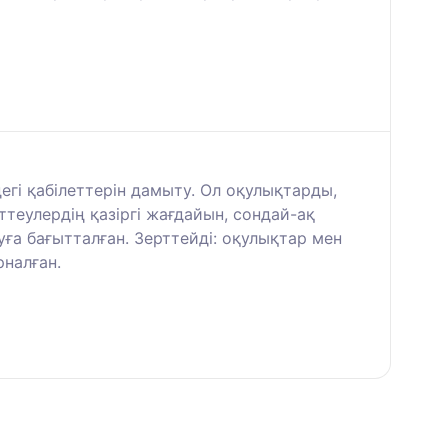
егі қабілеттерін дамыту. Ол оқулықтарды,
теулердің қазіргі жағдайын, сондай-ақ
ға бағытталған. Зерттейді: оқулықтар мен
рналған.