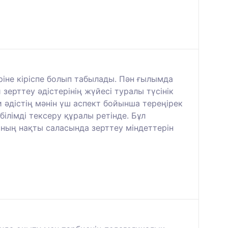
іне кіріспе болып табылады. Пән ғылымда
зерттеу әдістерінің жүйесі туралы түсінік
 әдістің мәнін үш аспект бойынша тереңірек
білімді тексеру құралы ретінде. Бұл
мның нақты саласында зерттеу міндеттерін