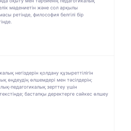
нда оқыту мен тәрбиенің педагогикалық
лік мәдениетін және сол арқылы
масы ретінде, философия белгілі бір
інде.
лық негіздерін қолдану құзыреттілігін
қ өңдеудің өлшемдері мен тәсілдерін;
лық-педагогикалық зерттеу үшін
текстінде; бастапқы деректерге сәйкес өлшеу