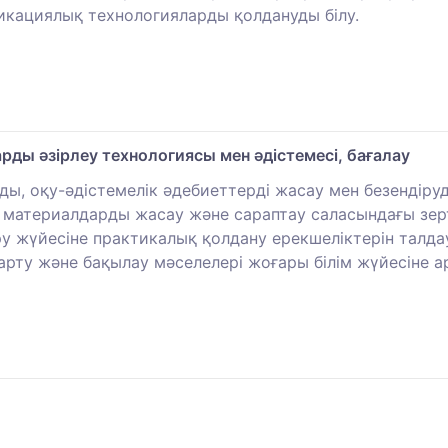
икациялық технологияларды қолдануды білу.
ды әзірлеу технологиясы мен әдістемесі, бағалау
ы, оқу-әдістемелік әдебиеттерді жасау мен безендіруд
к материалдарды жасау және сараптау саласындағы зерт
у жүйесіне практикалық қолдану ерекшеліктерін талдау
рту және бақылау мәселелері жоғары білім жүйесіне а