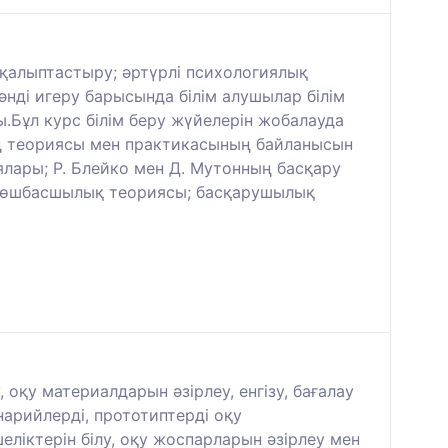
 қалыптастыру; әртүрлі психологиялық
әнді игеру барысында білім алушылар білім
.Бұл курс білім беру жүйелерін жобалауда
ың теориясы мен практикасының байланысын
лары; Р. Блейко мен Д. Мутонның басқару
 Көшбасшылық теориясы; басқарушылық
оқу материалдарын әзірлеу, енгізу, бағалау
арийлерді, прототиптерді оқу
ліктерін білу, оқу жоспарларын әзірлеу мен