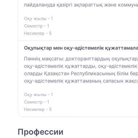
пайдалануда қазіргі ақпараттық және коммун
Оқу жылы - 1
Семестр - 1
Несиелер - 5
Оқулықтар мен оқу-әдістемелік құжаттамалар
Пәннің мақсаты: докторанттардың оқулықтард
оқу-әдістемелік құжаттарды, оқу-әдістемелі
оларды Қазақстан Республикасының білім бер
оқу-әдістемелік құжаттаманың сапасын жақса
Оқу жылы - 1
Семестр - 1
Несиелер - 5
Профессии