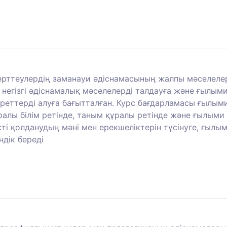
ерттеулердің заманауи әдіснамасының жалпы мәселелер
негізгі әдіснамалық мәселелерді талдауға және ғылыми 
реттерді алуға бағытталған. Курс бағдарламасы ғылыми
уралы білім ретінде, таным құралы ретінде және ғылыми 
і қолданудың мәні мен ерекшеліктерін түсінуге, ғылы
дік береді