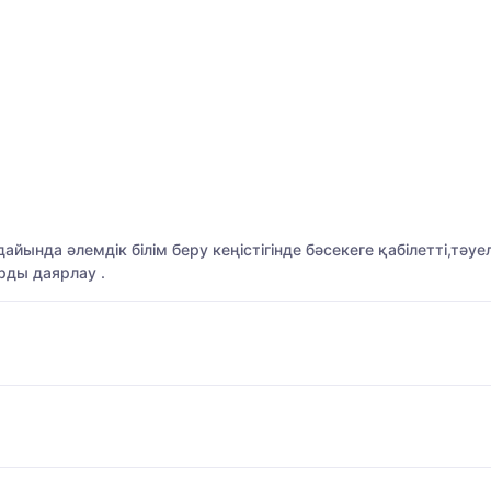
нда әлемдік білім беру кеңістігінде бәсекеге қабілетті,тәуел
рды даярлау .