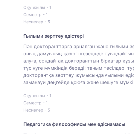
Оқу жылы - 1
Семестр - 1
Несиелер - 5
Ғылыми зерттеу әдістері
Пән докторанттарға арналған және ғылыми з
оның дамуының қазіргі кезеңінде туындайтын 
алуға, сондай-ақ докторанттың бірқатар құзы
түсінуге мүмкіндік береді: таным тәсілдері т
докторантқа зерттеу жұмысында ғылыми әдіст
заманауи деңгейде қоюға және шешуге мүмкін
Оқу жылы - 1
Семестр - 1
Несиелер - 5
Педагогика философиясы мен әдіснамасы