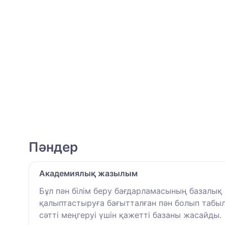
Пәндер
Академиялық жазылым
Бұл пән білім беру бағдарламасының базалық 
қалыптастыруға бағытталған пән болып табы
сәтті меңгеруі үшін қажетті базаны жасайды.