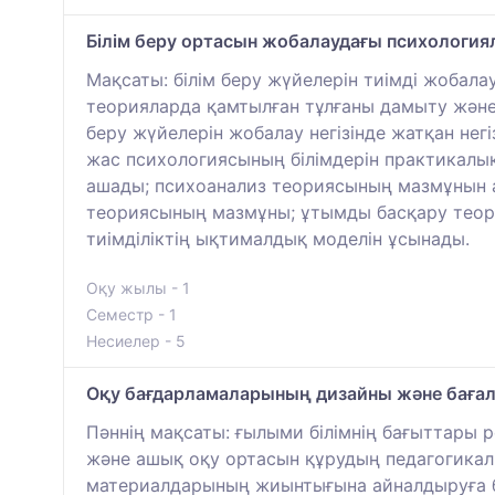
Білім беру ортасын жобалаудағы психологи
Мақсаты: білім беру жүйелерін тиімді жобал
теорияларда қамтылған тұлғаны дамыту және 
беру жүйелерін жобалау негізінде жатқан не
жас психологиясының білімдерін практикалы
ашады; психоанализ теориясының мазмұнын а
теориясының мазмұны; ұтымды басқару теор
тиімділіктің ықтималдық моделін ұсынады.
Оқу жылы - 1
Семестр - 1
Несиелер - 5
Оқу бағдарламаларының дизайны және баға
Пәннің мақсаты: ғылыми білімнің бағыттары р
және ашық оқу ортасын құрудың педагогикалы
материалдарының жиынтығына айналдыруға бағ