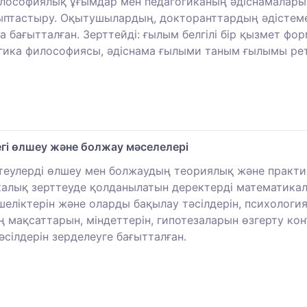
илософиялық ұғымдар мен педагогиканың әдіснамалары
ыптастыру. Оқытушылардың, докторанттардың әдістеме
а бағытталған. Зерттейді: ғылым белгілі бір қызмет фор
гогика философиясы, әдіснама ғылыми таным ғылымы рет
гі өлшеу және болжау мәселелері
еулерді өлшеу мен болжаудың теориялық және практика
алық зерттеуде қолданылатын деректерді математикалы
ліктерін және оларды бақылау тәсілдерін, психология
 мақсаттарын, міндеттерін, гипотезаларын өзгерту кон
сілдерін зерделеуге бағытталған.