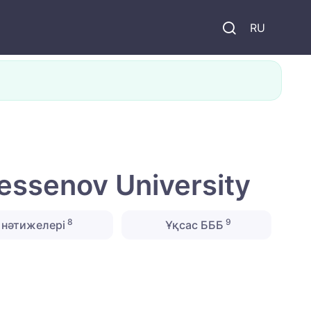
и
RU
ssenov University
8
9
нәтижелері
Ұқсас БББ