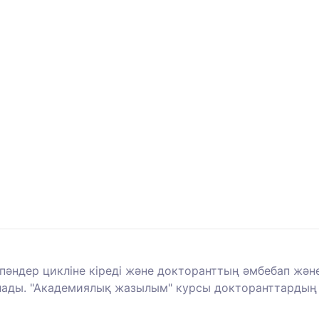
пәндер цикліне кіреді және докторанттың әмбебап және
лады. "Академиялық жазылым" курсы докторанттардың б