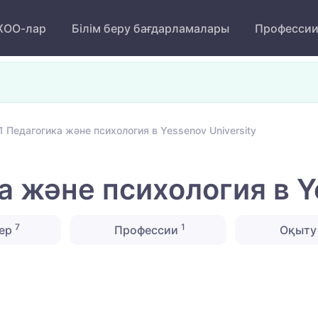
ОО-лар
Білім беру бағдарламалары
Професси
 Педагогика және психология в Yessenov University
 және психология в Ye
7
1
ер
Профессии
Оқыту 