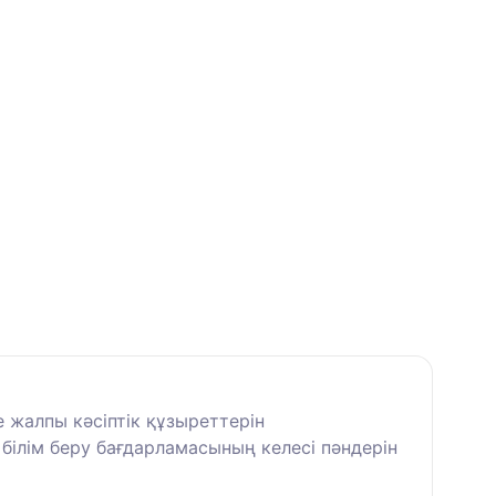
 жалпы кәсіптік құзыреттерін
ілім беру бағдарламасының келесі пәндерін