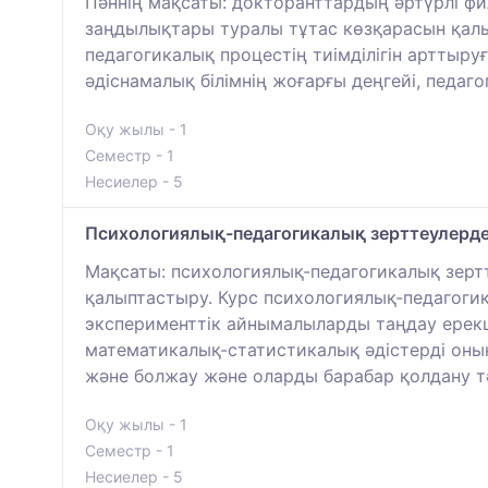
Пәннің мақсаты: докторанттардың әртүрлі ф
заңдылықтары туралы тұтас көзқарасын қал
педагогикалық процестің тиімділігін арттыруғ
әдіснамалық білімнің жоғарғы деңгейі, педа
Оқу жылы - 1
Семестр - 1
Несиелер - 5
Психологиялық-педагогикалық зерттеулерде
Мақсаты: психологиялық-педагогикалық зертт
қалыптастыру. Курс психологиялық-педагогик
эксперименттік айнымалыларды таңдау ерекше
математикалық-статистикалық әдістерді оның
және болжау және оларды барабар қолдану тә
Оқу жылы - 1
Семестр - 1
Несиелер - 5