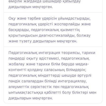
өмірлік жағдайда шешімдер қабылдау
дағдыларын меңгерген.
Оқу және тәрбие үдерісін ұйымдастырады,
педагогикалық үдерісті жоспарлайды және
басқарады, педагогикалық қызметтің
қорытындысын диагностикалайды, болжау
және түзету дағдыларын меңгерген.
Педагогикалық интеграция теориясы, тарихи
пәндерді оқыту әдістемесі, педагогикалық
жобалау және тарихи білім беруде медиа-
контентті қолдану саласының білімдерін;
педагогикалық міндеттерді шешуде әртүрлі
пәндік салалардан білімді интеграциялау,
әлеуметтік серіктестік пен педагогикалық
ынтымақтастыққа қабілетті болу біліктері мен
дағдыларын меңгерген.