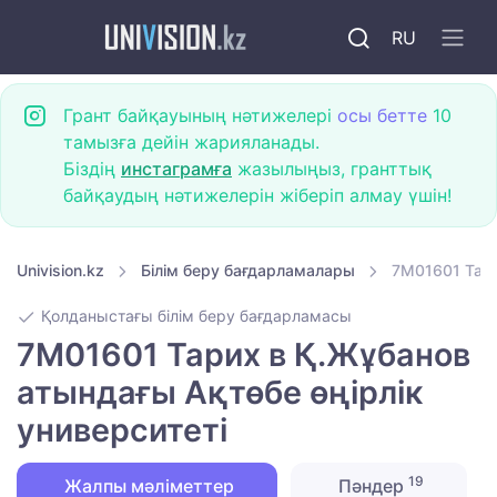
RU
Грант байқауының нәтижелері
осы бетте
10
тамызға дейін жарияланады.
Біздің
инстаграмға
жазылыңыз, гранттық
байқаудың нәтижелерін жіберіп алмау үшін!
Univision.kz
Білім беру бағдарламалары
7M01601 Тари
Қолданыстағы білім беру бағдарламасы
7M01601 Тарих в Қ.Жұбанов
атындағы Ақтөбе өңірлік
университеті
19
Жалпы мәліметтер
Пәндер