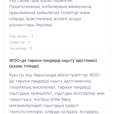
оқу сабақтары қарастырылған.
Педагогикалық жобалардың мазмұнына,
құрылымына қойылатын талаптар және
оларды практикалық жүзеге асыру
ұсыныстары беріледі.
Оқу жылы - 1
Семестр - 1
Несиелер - 5
ЖОО-да тарихи пәндерді оқыту әдістемесі
(қазақ тілінде)
Курсты оқу барысында магистранттар ЖОО-
да тарихи пәндерді оқыту әдістемесінің
теориялық мәселелері, тарихи пәндерді
оқытудың ерекшелігі, оқытуды жоспарлау мен
таныстыру, жоғары білім беру
мекемелеріндегі оқытудың қазіргі
технологиялары, оларды қолдану жолдары,