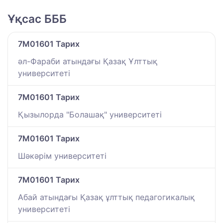
Ұқсас БББ
7M01601 Тарих
әл-Фараби атындағы Қазақ Ұлттық
университеті
7M01601 Тарих
Қызылорда "Болашақ" университеті
7M01601 Тарих
Шәкәрім университеті
7M01601 Тарих
Абай атындағы Қазақ ұлттық педагогикалық
университеті