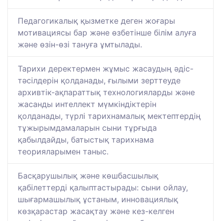
Педагогикалық қызметке деген жоғары
мотивациясы бар және өзбетінше білім алуға
және өзін-өзі тануға ұмтылады.
Тарихи деректермен жұмыс жасаудың әдіс-
тәсілдерін қолданады, ғылыми зерттеуде
архивтік-ақпараттық технологияларды және
жасанды интеллект мүмкіндіктерін
қолданады, түрлі тарихнамалық мектептердің
тұжырымдамаларын сыни тұрғыда
қабылдайды, батыстық тарихнама
теорияларымен таныс.
Басқарушылық және көшбасшылық
қабілеттерді қалыптастырады: сыни ойлау,
шығармашылық ұстаным, инновациялық
көзқарастар жасақтау және кез-келген