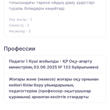
тоғысындағы тарихи ойдың даму үрдістері
туралы білімдерін кеңейтеді.
Оқу жылы - 2
Семестр - 2
Несиелер - 5
Профессии
Педагог ( Күші жойылды - ҚР Оқу-ағарту
министрінің 03.06.2025 № 133 бұйрығымен)
Жоғары және (немесе) жоғары оқу орнынан
кейінгі білім беру ұйымдарының
педагогтеріне (профессор-оқытушылар
құрамына) арналған кәсіптік стандарты