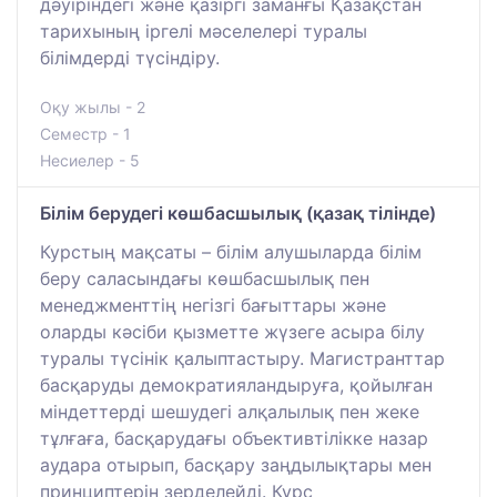
дәуіріндегі және қазіргі заманғы Қазақстан
тарихының іргелі мәселелері туралы
білімдерді түсіндіру.
Оқу жылы - 2
Семестр - 1
Несиелер - 5
Білім берудегі көшбасшылық (қазақ тілінде)
Курстың мақсаты – білім алушыларда білім
беру саласындағы көшбасшылық пен
менеджменттің негізгі бағыттары және
оларды кәсіби қызметте жүзеге асыра білу
туралы түсінік қалыптастыру. Магистранттар
басқаруды демократияландыруға, қойылған
міндеттерді шешудегі алқалылық пен жеке
тұлғаға, басқарудағы объективтілікке назар
аудара отырып, басқару заңдылықтары мен
принциптерін зерделейді. Курс