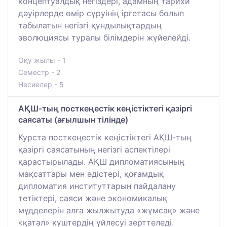
концептуалдық негіздері, адамның тарихи
дәуірлерде өмір сүруінің іргетасы болып
табылатын негізгі құндылықтардың
эволюциясы туралы білімдерін жүйелейді.
Оқу жылы - 1
Семестр - 2
Несиелер - 5
АҚШ-тың посткеңестік кеңістіктегі қазіргі
саясаты (ағылшын тілінде)
Курста посткеңестік кеңістіктегі АҚШ-тың
қазіргі саясатының негізгі аспектілері
қарастырылады. АҚШ дипломатиясының
мақсаттары мен әдістері, қоғамдық
дипломатия институттарын пайдалану
тетіктері, саяси және экономикалық
мүдделерін алға жылжытуда «жұмсақ» және
«қатал» күштердің үйлесуі зерттеледі.