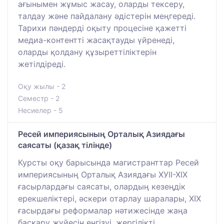
ағынымен жұмыс жасау, оларды тексеру,
талдау және пайдалану әдістерін меңгереді.
Тарихи пәндерді оқыту процесіне қажетті
медиа-контентті жасақтауды үйренеді,
оларды қолдану құзыреттіліктерін
жетілдіреді.
Оқу жылы - 2
Семестр - 2
Несиелер - 5
Ресей империясының Орталық Азиядағы
саясаты (қазақ тілінде)
Курсты оқу барысында магистранттар Ресей
империясының Орталық Азиядағы ХУІІ-ХІХ
ғасырлардағы саясаты, олардың кезеңдік
ерекшеліктері, әскери отарлау шаралары, ХІХ
ғасырдағы реформалар нәтижесінде жаңа
басқару жүйесін енгізуі, жергілікті