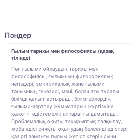
Пәндер
Ғылым тарихы мен философиясы (қазақ
тілінде)
Пән ғылыми ойлаудың тарихы мен
философиясы, ғылымның философиялық
негіздері, эмпирикалық және ғылыми
танымның генезисі, мәні, болашағы туралы
білімді қалыптастырады, білімгерлердің
ғылыми-зерттеу жұмыстарын жүргізуіне
қажетті әдістемелік аппаратты дамытады.
Проблемалық оқыту, тақырыптық талқылау,
жоба әдісі сияқты оқытудың белсенді әдістері
қазіргі заманғы ғылым жетістіктерін сыни