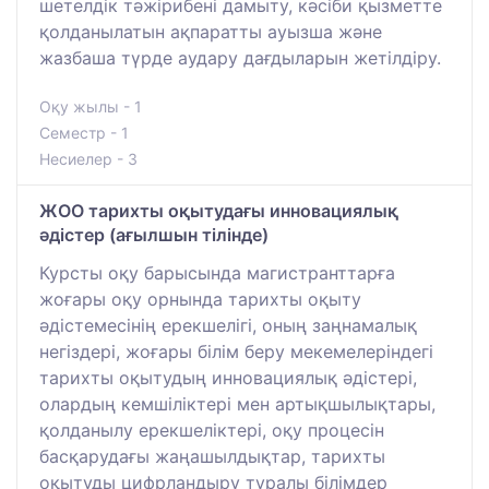
шетелдік тәжірибені дамыту, кәсіби қызметте
қолданылатын ақпаратты ауызша және
жазбаша түрде аудару дағдыларын жетілдіру.
Оқу жылы - 1
Семестр - 1
Несиелер - 3
ЖОО тарихты оқытудағы инновациялық
әдістер (ағылшын тілінде)
Курсты оқу барысында магистранттарға
жоғары оқу орнында тарихты оқыту
әдістемесінің ерекшелігі, оның заңнамалық
негіздері, жоғары білім беру мекемелеріндегі
тарихты оқытудың инновациялық әдістері,
олардың кемшіліктері мен артықшылықтары,
қолданылу ерекшеліктері, оқу процесін
басқарудағы жаңашылдықтар, тарихты
оқытуды цифрландыру туралы білімдер