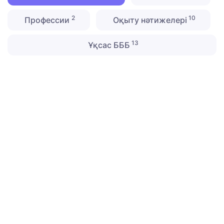
2
10
Профессии
Оқыту нәтижелері
13
Ұқсас БББ