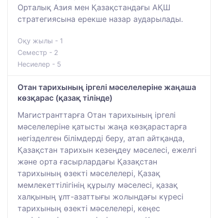
Орталық Азия мен Қазақстандағы АҚШ
стратегиясына ерекше назар аударылады.
Оқу жылы - 1
Семестр - 2
Несиелер - 5
Отан тарихының іргелі мәселелеріне жаңаша
көзқарас (қазақ тілінде)
Магистранттарға Отан тарихының іргелі
мәселелеріне қатысты жаңа көзқарастарға
негізделген білімдерді беру, атап айтқанда,
Қазақстан тарихын кезеңдеу мәселесі, ежелгі
және орта ғасырлардағы Қазақстан
тарихының өзекті мәселелері, Қазақ
мемлекеттілігінің құрылу мәселесі, қазақ
халқының ұлт-азаттығы жолындағы күресі
тарихының өзекті мәселелері, кеңес