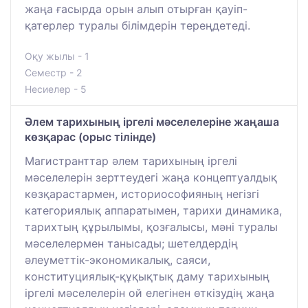
жаңа ғасырда орын алып отырған қауіп-
қатерлер туралы білімдерін тереңдетеді.
Оқу жылы - 1
Семестр - 2
Несиелер - 5
Әлем тарихының іргелі мәселелеріне жаңаша
көзқарас (орыс тілінде)
Магистранттар әлем тарихының іргелі
мәселелерін зерттеудегі жаңа концептуалдық
көзқарастармен, историософияның негізгі
категориялық аппаратымен, тарихи динамика,
тарихтың құрылымы, қозғалысы, мәні туралы
мәселелермен танысады; шетелдердің
әлеуметтік-экономикалық, саяси,
конституциялық-құқықтық даму тарихының
іргелі мәселелерін ой елегінен өткізудің жаңа