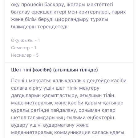
оқу процесін басқару, жоғары мектептегі
бағалау ерекшеліктері мен критерилері, тарих
және білім беруді цифрландыру туралы
білімдерін тереңдетеді.
Оқу жылы - 1
Семестр - 1
Несиелер - 5
Шет тілі (кәсіби) (ағылшын тілінде)
Пәннің мақсаты: халықаралық деңгейде кәсіби
салаға кірігу үшін шет тілін меңгеру
дағдыларын қалыптастыру, ағылшын тілін
мәдениетаралық және кәсіби қарым-қатынас
құралы ретінде пайдалану, сонымен қатар
шетел ғалымдарының ғылыми еңбектерін
аудару үшін, аударматану және
мәдениетаралық коммуникация саласындағы