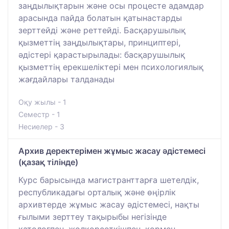
заңдылықтарын және осы процесте адамдар
арасында пайда болатын қатынастарды
зерттейді және реттейді. Басқарушылық
қызметтің заңдылықтары, принциптері,
әдістері қарастырылады: басқарушылық
қызметтің ерекшеліктері мен психологиялық
жағдайлары талданады
Оқу жылы - 1
Семестр - 1
Несиелер - 3
Архив деректерімен жұмыс жасау әдістемесі
(қазақ тілінде)
Курс барысында магистранттарға шетелдік,
республикадағы орталық және өңірлік
архивтерде жұмыс жасау әдістемесі, нақты
ғылыми зерттеу тақырыбы негізінде