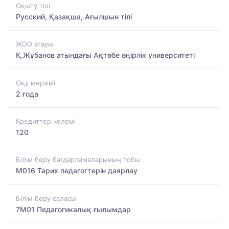
Оқыту тілі
Русский, Қазақша, Ағылшын тілі
ЖОО атауы
Қ.Жұбанов атындағы Ақтөбе өңірлік университеті
Оқу мерзімі
2 года
Кредиттер көлемі
120
Білім беру бағдарламаларының тобы
M016 Тарих педагогтерін даярлау
Білім беру саласы
7M01 Педагогикалық ғылымдар