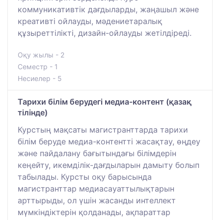
коммуникативтік дағдыларды, жаңашыл және
креативті ойлауды, мәдениетаралық
құзыреттілікті, дизайн-ойлауды жетілдіреді.
Оқу жылы - 2
Семестр - 1
Несиелер - 5
Тарихи білім берудегі медиа-контент (қазақ
тілінде)
Курстың мақсаты магистранттарда тарихи
білім беруде медиа-контентті жасақтау, өңдеу
және пайдалану бағытындағы білімдерін
кеңейту, икемділік-дағдыларын дамыту болып
табылады. Курсты оқу барысында
магистранттар медиасауаттылықтарын
арттырыды, ол үшін жасанды интеллект
мүмкіндіктерін қолданады, ақпараттар