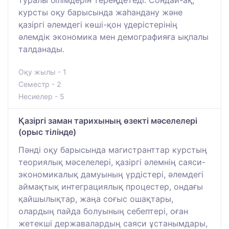
туралы білімдерін тереңдетеді. Сондай-ақ,
курсты оқу барысында жаһандану және
қазіргі әлемдегі көші-қон үдерістерінің
әлемдік экономика мен демографияға ықпалы
талданады.
Оқу жылы - 1
Семестр - 2
Несиелер - 5
Қазіргі заман тарихының өзекті мәселелері
(орыс тілінде)
Пәнді оқу барысында магистранттар курстың
теориялық мәселелері, қазіргі әлемнің саяси-
экономикалық дамуының үрдістері, әлемдегі
аймақтық интеграциялық процестер, ондағы
қайшылықтар, жаңа соғыс ошақтары,
олардың пайда болуының себептері, оған
жетекші державалардың саяси ұстанымдары,