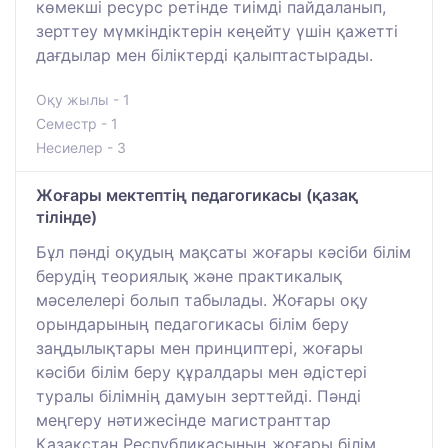
көмекші ресурс ретінде тиімді пайдаланып,
зерттеу мүмкіндіктерін кеңейту үшін қажетті
дағдылар мен біліктерді қалыптастырады.
Оқу жылы - 1
Семестр - 1
Несиелер - 3
Жоғары мектептің педагогикасы (қазақ
тілінде)
Бұл пәнді оқудың мақсаты жоғары кәсіби білім
берудің теориялық және практикалық
мәселелері болып табылады. Жоғары оқу
орындарының педагогикасы білім беру
заңдылықтары мен принциптері, жоғары
кәсіби білім беру құралдары мен әдістері
туралы білімнің дамуын зерттейді. Пәнді
меңгеру нәтижесінде магистранттар
Қазақстан Республикасының жоғары білім