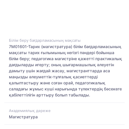
Білім беру бағдарламасының мақсаты
7М01601-Тарих (магистратура) білім бағдарламасының
мақсаты тарих ғылымының негізгі пәндері бойынша
білім беру; педагогика магистріне қажетті практикалық
дағдыларды игерту; оның шығармашылық әлеуетін
дамыту үшін жағдай жасау, магистранттарда аса
маңызды әлеуметтік-тұлғалық қасиеттерді
қалыптастыру және соған орай, педагогикалық
саладағы жұмыс күші нарығында түлектердің бәсекеге
қабілеттілігін арттыру болып табылады.
Академиялық дәреже
Магистратура