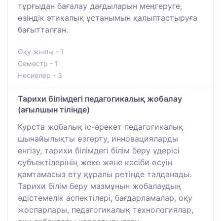
тұрғыдан бағалау дағдыларын меңгеруге,
өзіндік этикалық ұстанымын қалыптастыруға
бағытталған.
Оқу жылы - 1
Семестр - 1
Несиелер - 3
Тарихи білімдегі педагогикалық жобалау
(ағылшын тілінде)
Курста жобалық іс-әрекет педагогикалық
шынайылықты өзгерту, инновацияларды
енгізу, тарихи білімдегі білім беру үдерісі
субъектілерінің жеке және кәсіби өсуін
қамтамасыз ету құралы ретінде талданады.
Тарихи білім беру мазмұнын жобалаудың
әдістемелік аспектілері, бағдарламалар, оқу
жоспарлары, педагогикалық технологиялар,