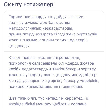
Оқыту нәтижелері
Тарихи оқиғаларды талдайды, ғылыми-
зерттеу жұмыстары барысында
методологиялық көзқарастарды,
принциптерді ажырата біледі және зерттеудің
жалпы ғылыми, арнайы тарихи әдістерін
қолданады.
Қазіргі педагогикалық антропология,
психология саласындағы білімдерді, жоғары
кәсіби педагогтардың тәжірибелерін зерттеу,
жалпылау, тарату және қолдану икемділіктері
мен дағдыларын меңгерген, басқару үдерісінің
психологиялық заңдылықтарын біледі.
Шет тілін біліп, түсінетіндігін көрсетеді, іс
жүзінде білімі мен оқу қабілетін қолдана