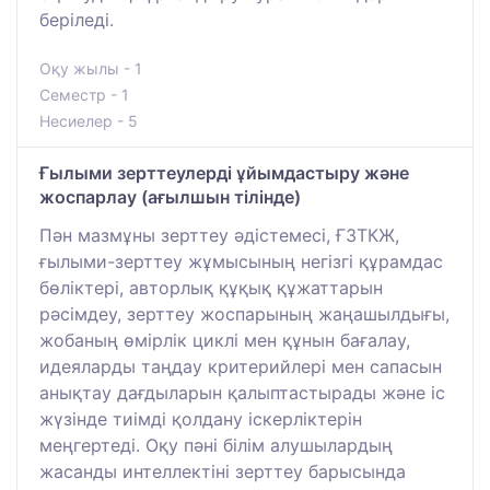
беріледі.
Оқу жылы - 1
Семестр - 1
Несиелер - 5
Ғылыми зерттеулерді ұйымдастыру және
жоспарлау (ағылшын тілінде)
Пән мазмұны зерттеу әдістемесі, ҒЗТКЖ,
ғылыми-зерттеу жұмысының негізгі құрамдас
бөліктері, авторлық құқық құжаттарын
рәсімдеу, зерттеу жоспарының жаңашылдығы,
жобаның өмірлік циклі мен құнын бағалау,
идеяларды таңдау критерийлері мен сапасын
анықтау дағдыларын қалыптастырады және іс
жүзінде тиімді қолдану іскерліктерін
меңгертеді. Оқу пәні білім алушылардың
жасанды интеллектіні зерттеу барысында