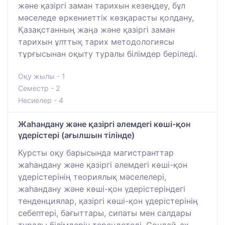
және қазіргі заман тарихын кезеңдеу, бұл
мәселеде өркениеттік көзқарасты қолдану,
Қазақстанның жаңа және қазіргі заман
тарихын ұлттық тарих методологиясы
тұрғысынан оқыту туралы білімдер беріледі.
Оқу жылы - 1
Семестр - 2
Несиелер - 4
Жаһандану және қазіргі әлемдегі көші-қон
үдерістері (ағылшын тілінде)
Курсты оқу барысында магистранттар
жаһандану және қазіргі әлемдегі көші-қон
үдерістерінің теориялық мәселелері,
жаһандану және көші-қон үдерістеріндегі
тенденциялар, қазіргі көші-қон үдерістерінің
себептері, бағыттары, сипаты мен салдары