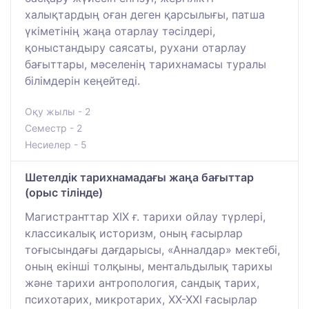
халықтардың оған деген қарсылығы, патша
үкіметінің жаңа отарлау тәсілдері,
қоныстандыру саясаты, рухани отарлау
бағыттары, мәселенің тарихнамасы туралы
білімдерін кеңейтеді.
Оқу жылы - 2
Семестр - 2
Несиелер - 5
Шетелдік тарихнамадағы жаңа бағыттар
(орыс тілінде)
Магистранттар ХІХ ғ. тарихи ойлау түрлері,
классикалық историзм, оның ғасырлар
тоғысындағы дағдарысы, «Анналдар» мектебі,
оның екінші толқыны, ментальдылық тарихы
және тарихи антропология, сандық тарих,
психотарих, микротарих, ХХ-ХХІ ғасырлар