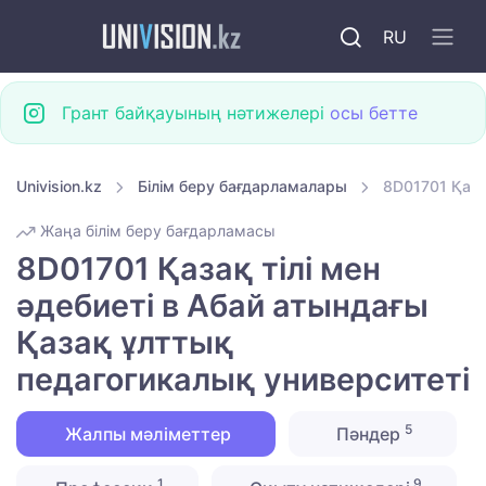
RU
Грант байқауының нәтижелері
осы бетте
Univision.kz
Білім беру бағдарламалары
8D01701 Қаза
Жаңа білім беру бағдарламасы
8D01701 Қазақ тілі мен
әдебиеті в Абай атындағы
Қазақ ұлттық
педагогикалық университеті
5
Жалпы мәліметтер
Пәндер
1
9