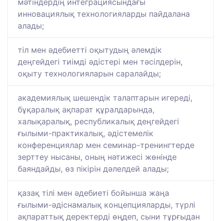
мәтіндердің интеграциясындағы
инновациялық технологияларды пайдалана
алады;
тіл мен әдебиетті оқытудың әлемдік
деңгейдегі тиімді әдістері мен тәсілдерін,
оқыту технологияларын саралайды;
академиялық шешендік талаптарын игереді,
бұқаралық ақпарат құралдарында,
халықаралық, республикалық деңгейдегі
ғылыми-практикалық, әдістемелік
конференциялар мен семинар-тренингтерде
зерттеу нысаны, оның нәтижесі жөнінде
баяндайды, өз пікірін дәлелдей алады;
қазақ тілі мен әдебиеті бойынша жаңа
ғылыми-әдіснамалық концепцияларды, түрлі
ақпараттық деректерді өңдеп, сыни тұрғыдан