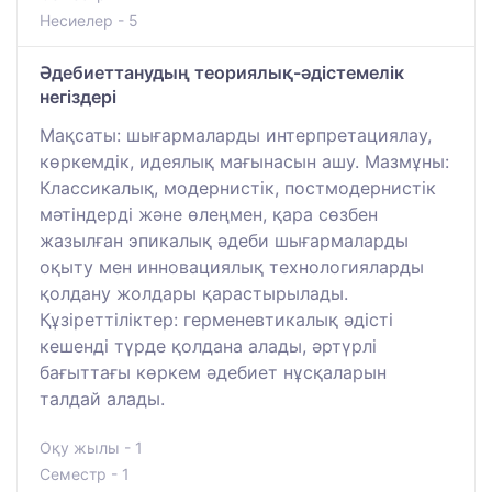
Несиелер - 5
Әдебиеттанудың теориялық-әдістемелік
негіздері
Мақсаты: шығармаларды интерпретациялау,
көркемдік, идеялық мағынасын ашу. Мазмұны:
Классикалық, модернистік, постмодернистік
мәтіндерді және өлеңмен, қара сөзбен
жазылған эпикалық әдеби шығармаларды
оқыту мен инновациялық технологияларды
қолдану жолдары қарастырылады.
Құзіреттіліктер: герменевтикалық әдісті
кешенді түрде қолдана алады, әртүрлі
бағыттағы көркем әдебиет нұсқаларын
талдай алады.
Оқу жылы - 1
Семестр - 1