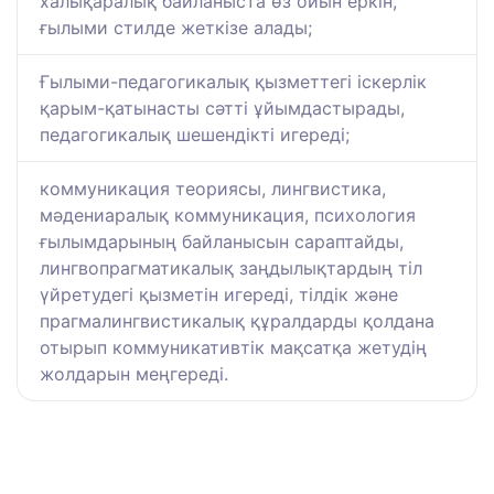
халықаралық байланыста өз ойын еркін,
ғылыми стилде жеткізе алады;
Ғылыми-педагогикалық қызметтегі іскерлік
қарым-қатынасты сәтті ұйымдастырады,
педагогикалық шешендікті игереді;
коммуникация теориясы, лингвистика,
мәдениаралық коммуникация, психология
ғылымдарының байланысын сараптайды,
лингвопрагматикалық заңдылықтардың тіл
үйретудегі қызметін игереді, тілдік және
прагмалингвистикалық құралдарды қолдана
отырып коммуникативтік мақсатқа жетудің
жолдарын меңгереді.