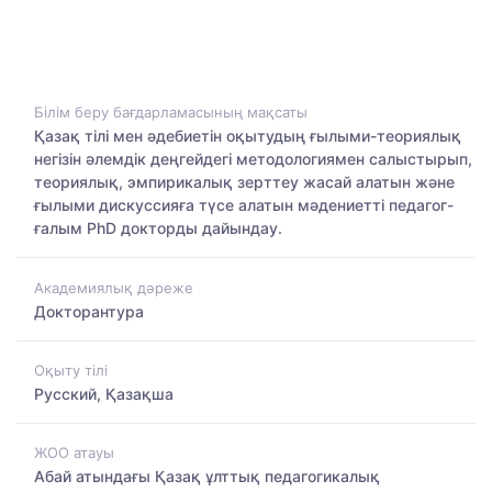
Білім беру бағдарламасының мақсаты
Қазақ тілі мен әдебиетін оқытудың ғылыми-теориялық
негізін әлемдік деңгейдегі методологиямен салыстырып,
теориялық, эмпирикалық зерттеу жасай алатын және
ғылыми дискуссияға түсе алатын мәдениетті педагог-
ғалым PhD докторды дайындау.
Академиялық дәреже
Докторантура
Оқыту тілі
Русский, Қазақша
ЖОО атауы
Абай атындағы Қазақ ұлттық педагогикалық