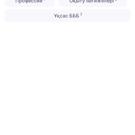
Профессии
Оқыту нәтижелері
7
Ұқсас БББ