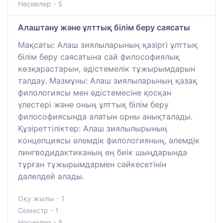
Несиелер - 5
Алаштану және ұлттық білім беру саясаты
Мақсаты: Алаш зиялыларының қазіргі ұлттық
білім беру саясатына сай философиялық
көзқарастарын, әдістемелік тұжырымдарын
талдау. Мазмұны: Алаш зиялыларының қазақ
филологиясы мен әдістемесіне қосқан
үлестері және оның ұлттық білім беру
философиясында алатын орны анықталады.
Құзіреттіліктер: Алаш зиялылырының
концепциясы әлемдік филологияның, әлемдік
лингводидактиканың ең биік шыңдарында
тұрған тұжырымдармен сәйкесетінін
дәлелдей алады.
Оқу жылы - 1
Семестр - 1
Несиелер - 5