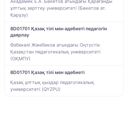
Академик Е.А. Бөкетов атындағы Қарағанды
ұлттық зерттеу университеті (Бөкетов ат.
Қарұзу)
8D01701 Қазақ тілі мен әдебиеті педагогін
даярлау
Өзбекәлі Жәнібеков атындағы Оңтүстік
Қазақстан педагогикалық университеті
(ОҚМПУ)
8D01701 Қазақ тілі мен әдебиеті
Қазақ ұлттық қыздар педагогикалық
университеті (QYZPU)