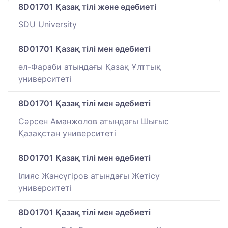
8D01701 Қазақ тілі және әдебиеті
SDU University
8D01701 Қазақ тілі мен әдебиеті
әл-Фараби атындағы Қазақ Ұлттық
университеті
8D01701 Қазақ тілі мен әдебиеті
Сәрсен Аманжолов атындағы Шығыс
Қазақстан университеті
8D01701 Қазақ тілі мен әдебиеті
Ілияс Жансүгіров атындағы Жетісу
университеті
8D01701 Қазақ тілі мен әдебиеті