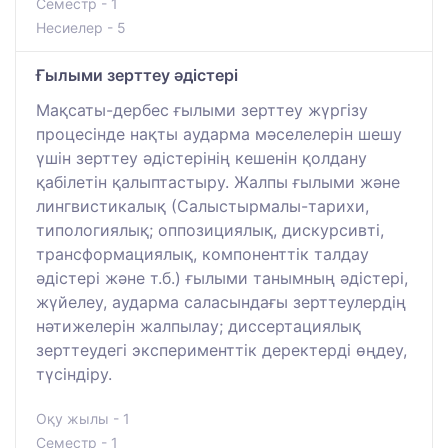
Семестр - 1
Несиелер - 5
Ғылыми зерттеу әдістері
Мақсаты-дербес ғылыми зерттеу жүргізу
процесінде нақты аударма мәселелерін шешу
үшін зерттеу әдістерінің кешенін қолдану
қабілетін қалыптастыру. Жалпы ғылыми және
лингвистикалық (Салыстырмалы-тарихи,
типологиялық; оппозициялық, дискурсивті,
трансформациялық, компоненттік талдау
әдістері және т.б.) ғылыми танымның әдістері,
жүйелеу, аударма саласындағы зерттеулердің
нәтижелерін жалпылау; диссертациялық
зерттеудегі эксперименттік деректерді өңдеу,
түсіндіру.
Оқу жылы - 1
Семестр - 1