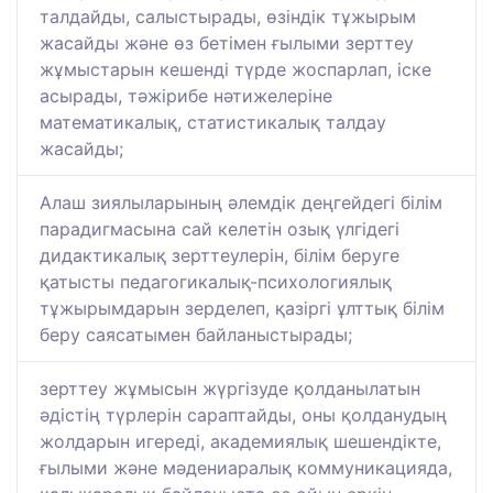
талдайды, салыстырады, өзіндік тұжырым
жасайды және өз бетімен ғылыми зерттеу
жұмыстарын кешенді түрде жоспарлап, іске
асырады, тәжірибе нәтижелеріне
математикалық, статистикалық талдау
жасайды;
Алаш зиялыларының әлемдік деңгейдегі білім
парадигмасына сай келетін озық үлгідегі
дидактикалық зерттеулерін, білім беруге
қатысты педагогикалық-психологиялық
тұжырымдарын зерделеп, қазіргі ұлттық білім
беру саясатымен байланыстырады;
зерттеу жұмысын жүргізуде қолданылатын
әдістің түрлерін сараптайды, оны қолданудың
жолдарын игереді, академиялық шешендікте,
ғылыми және мәдениаралық коммуникацияда,