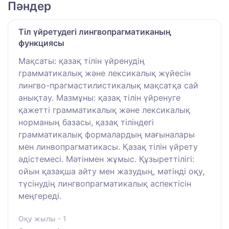
Пәндер
Тіл үйретудегі лингвопрагматиканың
функциясы
Мақсаты: қазақ тілін үйренудің
грамматикалық және лексикалық жүйесін
лингво-прагмастилистикалық мақсатқа сай
анықтау. Мазмұны: қазақ тілін үйренуге
қажетті грамматикалық және лексикалық
норманың базасы, қазақ тіліндегі
грамматикалық формалардың мағыналары
мен линвопрагматикасы. Қазақ тілін үйрету
әдістемесі. Мәтінмен жұмыс. Құзыреттілігі:
ойын қазақша айту мен жазудың, мәтінді оқу,
түсінудің лингвопрагматикалық аспектісін
меңгереді.
Оқу жылы - 1