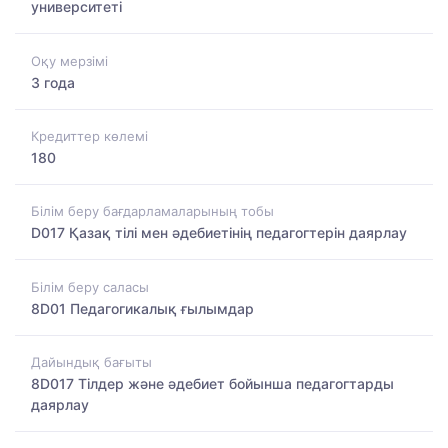
университеті
Оқу мерзімі
3 года
Кредиттер көлемі
180
Білім беру бағдарламаларының тобы
D017 Қазақ тілі мен әдебиетінің педагогтерін даярлау
Білім беру саласы
8D01 Педагогикалық ғылымдар
Дайындық бағыты
8D017 Тілдер және әдебиет бойынша педагогтарды
даярлау