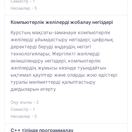
Семестр - 1
Несиелер - 5
Компьютерлік желілерді жобалау негіздері
Курстың мақсаты-заманауи компьютерлік
желілерді ұйымдастыру негіздері; цифрлық
деректерді беруді өңдеудің негізгі
технологиялары; Жергілікті желілерді
әкімшілендіру негіздері; компьютерлік
желілердің жұмысы кезінде туындайтын
ықтимал қауіптер және оларды жою әдістері
туралы мәліметтерді қалыптастыру
дағдыларын игерту
Оқу жылы - 2
Семестр - 1
Несиелер - 5
C++ тілінде программалау