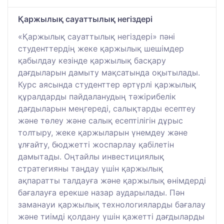
Қаржылық сауаттылық негіздері
«Қаржылық сауаттылық негіздері» пәні
студенттердің жеке қаржылық шешімдер
қабылдау кезінде қаржылық басқару
дағдыларын дамыту мақсатында оқытылады.
Курс аясында студенттер әртүрлі қаржылық
құралдарды пайдаланудың тәжірибелік
дағдыларын меңгереді, салықтарды есептеу
және төлеу және салық есептілігін дұрыс
толтыру, жеке қаржыларын үнемдеу және
ұлғайту, бюджетті жоспарлау қабілетін
дамытады. Оңтайлы инвестициялық
стратегияны таңдау үшін қаржылық
ақпаратты талдауға және қаржылық өнімдерді
бағалауға ерекше назар аударылады. Пән
заманауи қаржылық технологияларды бағалау
және тиімді қолдану үшін қажетті дағдыларды