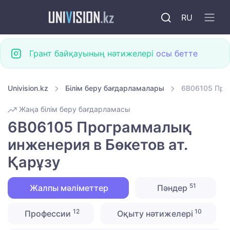
RU
Грант байқауының нәтижелері
осы бетте
Univision.kz
Білім беру бағдарламалары
6B06105 Прог
Жаңа білім беру бағдарламасы
6B06105 Программалық
инженерия в Бөкетов ат.
Қарұзу
51
Жалпы мәліметтер
Пәндер
12
10
Профессии
Оқыту нәтижелері