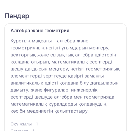
Пәндер
Алгебра және геометрия
Курстың мақсаты – алгебра және
геометрияның негізгі ұғымдарын меңгеру,
векторлық және сызықтық алгебра әдістерін
қолдана отырып, математикалық есептерді
шешу дағдысын меңгеру, негізгі геометриялық
элементтерді зерттеуде қазіргі заманғы
аналитикалық әдісті қолдана білу дағдыларын
дамыту. және фигуралар, инженерлік
есептерді шешуде алгебра мен геометрияда
математикалық құралдарды қолданудың
кәсіби мәдениетін қалыптастыру.
Оқу жылы - 1
Семестр - 1