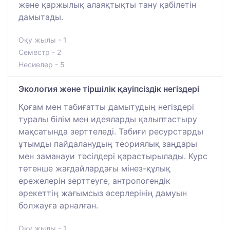
және қаржылық алаяқтықты тану қабілетін
дамытады.
Оқу жылы - 1
Семестр - 2
Несиелер - 5
Экология және тіршілік қауіпсіздік негіздері
Қоғам мен табиғатты дамытудың негіздері
туралы білім мен идеяларды қалыптастыру
мақсатында зерттеледі. Табиғи ресурстарды
ұтымды пайдаланудың теориялық заңдары
мен заманауи тәсілдері қарастырылады. Курс
төтенше жағдайлардағы мінез-құлық
ережелерін зерттеуге, антропогендік
әрекеттің жағымсыз әсерлерінің дамуын
болжауға арналған.
Оқу жылы - 1