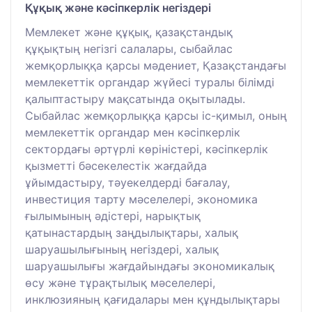
Құқық және кәсіпкерлік негіздері
Мемлекет және құқық, қазақстандық
құқықтың негізгі салалары, сыбайлас
жемқорлыққа қарсы мәдениет, Қазақстандағы
мемлекеттік органдар жүйесі туралы білімді
қалыптастыру мақсатында оқытылады.
Сыбайлас жемқорлыққа қарсы іс-қимыл, оның
мемлекеттік органдар мен кәсіпкерлік
сектордағы әртүрлі көріністері, кәсіпкерлік
қызметті бәсекелестік жағдайда
ұйымдастыру, тәуекелдерді бағалау,
инвестиция тарту мәселелері, экономика
ғылымының әдістері, нарықтық
қатынастардың заңдылықтары, халық
шаруашылығының негіздері, халық
шаруашылығы жағдайындағы экономикалық
өсу және тұрақтылық мәселелері,
инклюзияның қағидалары мен құндылықтары