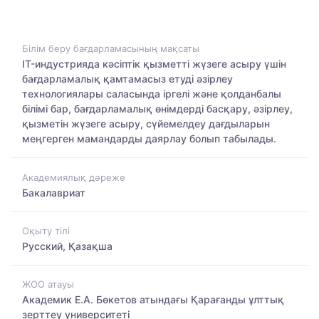
Білім беру бағдарламасының мақсаты
IT-индустрияда кәсіптік қызметті жүзеге асыру үшін
бағдарламалық қамтамасыз етуді әзірлеу
технологиялары саласында іргелі және қолданбалы
білімі бар, бағдарламалық өнімдерді басқару, әзірлеу,
қызметін жүзеге асыру, сүйемелдеу дағдыларын
меңгерген мамандарды даярлау болып табылады.
Академиялық дәреже
Бакалавриат
Оқыту тілі
Русский, Қазақша
ЖОО атауы
Академик Е.А. Бөкетов атындағы Қарағанды ұлттық
зерттеу университеті