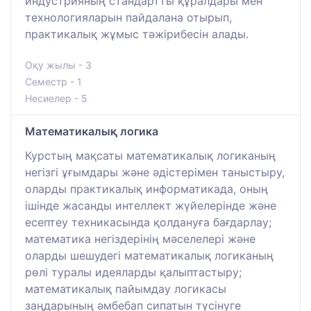
индустрияның стандартты құралдары мен
технологияларын пайдалана отырып,
практикалық жұмыс тәжірибесін алады.
Оқу жылы - 3
Семестр - 1
Несиелер - 5
Математикалық логика
Курстың мақсаты математикалық логиканың
негізгі ұғымдары және әдістерімен таныстыру,
оларды практикалық информатикада, оның
ішінде жасанды интеллект жүйелерінде және
есептеу техникасында қолдануға бағдарлау;
математика негіздерінің мәселелері және
оларды шешудегі математикалық логиканың
рөлі туралы идеяларды қалыптастыру;
математикалық пайымдау логикасы
заңдарының әмбебап сипатын түсінуге