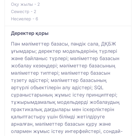
Оқу жылы - 2
Семестр - 2
Несиелер - 6
Деректер қоры
Пән мәліметтер базасы, пәндік сала, ДҚБЖ
ұғымдары; деректер модельдерінің түрлері
және байланыс түрлері; мәліметтер базасын
жобалау кезеңдері; мәліметтер базасының
мәліметтер типтері; мәліметтер базасын
түзету әдістері; мәліметтер базасының
әртүрлі объектілерін алу әдістері; SQL
сұраныстарының жұмыс істеу принциптері;
тұжырымдамалық модельдерді жобалаудың
практикалық дағдылары мен іскерліктерін
қалыптастыру үшін білімді жетілдіруге
арналған, мәліметтер базасын құру және
олармен жұмыс істеу интерфейстері, сондай-