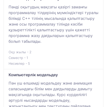
Пәнді оқытудың мақсаты қазіргі заманғы
программалау тілдерінің мүмкіндіктері туралы
білімді C++ тілінің мысалында қалыптастыру
және осы программалау тілінде кәсіби
құзыреттілікті қалыптастыру үшін қажетті
программа жазу дағдыларын қалыптастыру
болып табылады.
Оқу жылы - 2
Семестр - 1
Несиелер - 5
Компьютерлік модельдеу
Пән үш өлшемді модельдеу және анимация
саласындағы білім мен дағдыларды дамыту
мақсатында оқытылады. Курс күрделілігі
әртүрлі нысандарды модельдеу,
жарықтандыру мен текстураны пайдалана