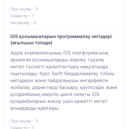
Оқу жылы - 3
Семестр - 1
Несиелер - 5
iOS қосымшаларын программалау негіздері
(ағылшын тілінде)
Apple компаниясының iOS платформасына
арналған қосымшаларды әзірлеу туралы
негізгі түсінікті қалыптастыру мақсатында
оқытылады. Курс Swift бағдарламалау тілінің
негіздерін және пайдаланушы интерфейсін
жобалау, деректерді басқару, қауіпсіздік және
қолданбаның өмірлік циклі сияқты iOS
қолданбаларын жасау үшін қажетті негізгі
ұғымдарды қамтиды.
Оқу жылы - 3
Семестр - 1