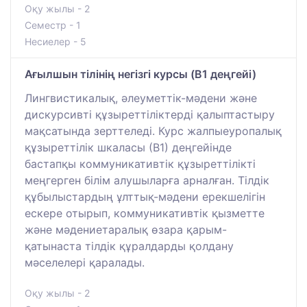
Оқу жылы - 2
Семестр - 1
Несиелер - 5
Ағылшын тілінің негізгі курсы (B1 деңгейі)
Лингвистикалық, әлеуметтік-мәдени және
дискурсивті құзыреттіліктерді қалыптастыру
мақсатында зерттеледі. Курс жалпыеуропалық
құзыреттілік шкаласы (В1) деңгейінде
бастапқы коммуникативтік құзыреттілікті
меңгерген білім алушыларға арналған. Тілдік
құбылыстардың ұлттық-мәдени ерекшелігін
ескере отырып, коммуникативтік қызметте
және мәдениетаралық өзара қарым-
қатынаста тілдік құралдарды қолдану
мәселелері қаралады.
Оқу жылы - 2