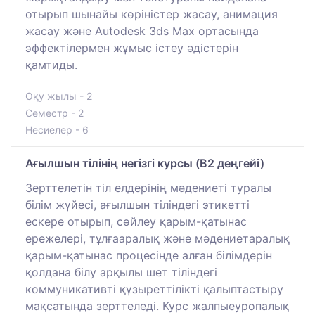
отырып шынайы көріністер жасау, анимация
жасау және Autodesk 3ds Max ортасында
эффектілермен жұмыс істеу әдістерін
қамтиды.
Оқу жылы - 2
Семестр - 2
Несиелер - 6
Ағылшын тілінің негізгі курсы (B2 деңгейі)
Зерттелетін тіл елдерінің мәдениеті туралы
білім жүйесі, ағылшын тіліндегі этикетті
ескере отырып, сөйлеу қарым-қатынас
ережелері, тұлғааралық және мәдениетаралық
қарым-қатынас процесінде алған білімдерін
қолдана білу арқылы шет тіліндегі
коммуникативті құзыреттілікті қалыптастыру
мақсатында зерттеледі. Курс жалпыеуропалық