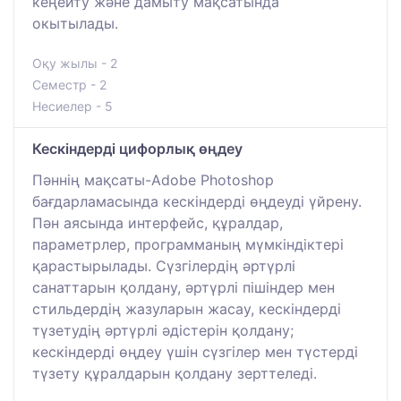
кеңейту және дамыту мақсатында
окытылады.
Оқу жылы - 2
Семестр - 2
Несиелер - 5
Кескіндерді цифорлық өңдеу
Пәннің мақсаты-Adobe Photoshop
бағдарламасында кескіндерді өңдеуді үйрену.
Пән аясында интерфейс, құралдар,
параметрлер, программаның мүмкіндіктері
қарастырылады. Сүзгілердің әртүрлі
санаттарын қолдану, әртүрлі пішіндер мен
стильдердің жазуларын жасау, кескіндерді
түзетудің әртүрлі әдістерін қолдану;
кескіндерді өңдеу үшін сүзгілер мен түстерді
түзету құралдарын қолдану зерттеледі.