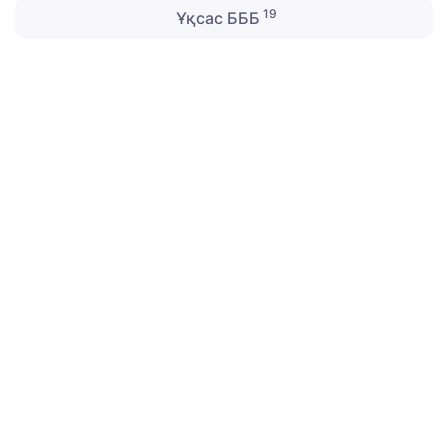
19
Ұқсас БББ