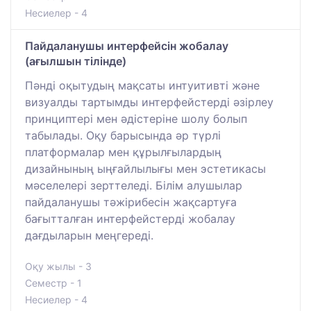
Несиелер - 4
Пайдаланушы интерфейсін жобалау
(ағылшын тілінде)
Пәнді оқытудың мақсаты интуитивті және
визуалды тартымды интерфейстерді әзірлеу
принциптері мен әдістеріне шолу болып
табылады. Оқу барысында әр түрлі
платформалар мен құрылғылардың
дизайнының ыңғайлылығы мен эстетикасы
мәселелері зерттеледі. Білім алушылар
пайдаланушы тәжірибесін жақсартуға
бағытталған интерфейстерді жобалау
дағдыларын меңгереді.
Оқу жылы - 3
Семестр - 1
Несиелер - 4