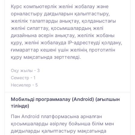
Курс компьютерлік желіні жобалау және
орналастыру дағдыларын қалыптастыру,
желілік талаптарды анықтау, қолданыстағы
желіні сипаттау, қосымшалардың желі
дизайнына әсерін анықтау, желілік жобаны
құру, желіні жобалауда IP-адрестеуді қолдану,
ғимараттар кешені үшін желінің прототипін
құру мақсатында зерттеледі.
Оқу жылы - 3
Семестр - 1
Несиелер - 5
Мобильді программалау (Android) (ағылшын
тілінде)
Пән Android платформасына арналған
қосымшаларды әзірлеу бойынша білім мен
дағдыларды қалыптастыру мақсатында