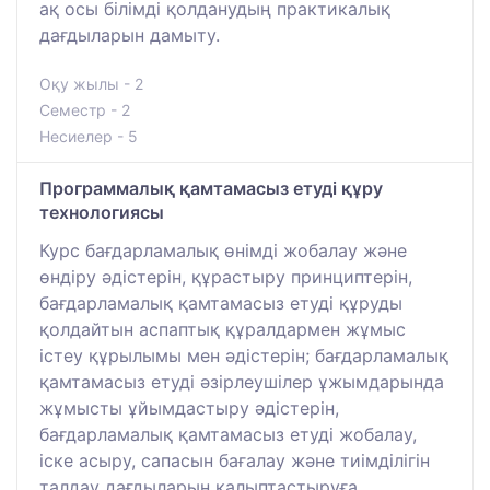
ақ осы білімді қолданудың практикалық
дағдыларын дамыту.
Оқу жылы - 2
Семестр - 2
Несиелер - 5
Программалық қамтамасыз етуді құру
технологиясы
Курс бағдарламалық өнімді жобалау және
өндіру әдістерін, құрастыру принциптерін,
бағдарламалық қамтамасыз етуді құруды
қолдайтын аспаптық құралдармен жұмыс
істеу құрылымы мен әдістерін; бағдарламалық
қамтамасыз етуді әзірлеушілер ұжымдарында
жұмысты ұйымдастыру әдістерін,
бағдарламалық қамтамасыз етуді жобалау,
іске асыру, сапасын бағалау және тиімділігін
талдау дағдыларын қалыптастыруға