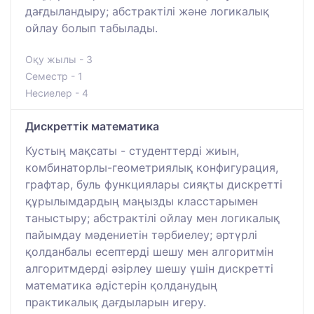
дағдыландыру; абстрактілі және логикалық
ойлау болып табылады.
Оқу жылы - 3
Семестр - 1
Несиелер - 4
Дискреттік математика
Кустың мақсаты - студенттерді жиын,
комбинаторлы-геометриялық конфигурация,
графтар, буль функциялары сияқты дискретті
құрылымдардың маңызды класстарымен
таныстыру; абстрактілі ойлау мен логикалық
пайымдау мәдениетін тәрбиелеу; әртүрлі
қолданбалы есептерді шешу мен алгоритмін
алгоритмдерді әзірлеу шешу үшін дискретті
математика әдістерін қолданудың
практикалық дағдыларын игеру.