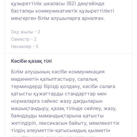
құзыреттілік шкаласы (В2) деңгейінде
бастапқы коммуникативтік құзыреттілікті
меңгерген білім алушыларға арналған.
Оқу жылы - 2
Семестр - 2
Несиелер - 5
Кәсіби қазақ тілі
Білім алушының кәсіби коммуникация
мәдениетін қалыптастыру, салалық
терминдерді бірізді қолдану, кәсіби салаға
қатысты құжаттарды стандарттар мен
нормаларға сәйкес жазу дағдыларын
машықтандыру, қазақ тілінде сөйлеу, жазу,
баяндауды мамандықтарына қатысты
жетілдіріп, лексикасын байыту, мемлекеттік
тілдің әлеуметтік-қатысымдық қызметін