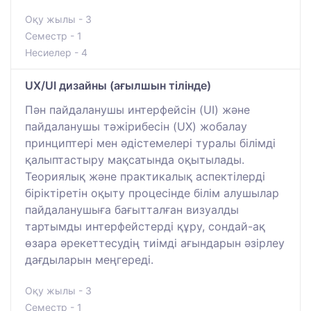
Оқу жылы - 3
Семестр - 1
Несиелер - 4
UX/UI дизайны (ағылшын тілінде)
Пән пайдаланушы интерфейсін (UI) және
пайдаланушы тәжірибесін (UX) жобалау
принциптері мен әдістемелері туралы білімді
қалыптастыру мақсатында оқытылады.
Теориялық және практикалық аспектілерді
біріктіретін оқыту процесінде білім алушылар
пайдаланушыға бағытталған визуалды
тартымды интерфейстерді құру, сондай-ақ
өзара әрекеттесудің тиімді ағындарын әзірлеу
дағдыларын меңгереді.
Оқу жылы - 3
Семестр - 1