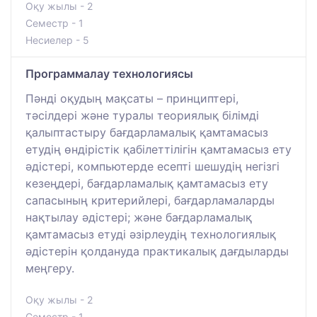
Оқу жылы - 2
Семестр - 1
Несиелер - 5
Программалау технологиясы
Пәнді оқудың мақсаты – принциптері,
тәсілдері және туралы теориялық білімді
қалыптастыру бағдарламалық қамтамасыз
етудің өндірістік қабілеттілігін қамтамасыз ету
әдістері, компьютерде есепті шешудің негізгі
кезеңдері, бағдарламалық қамтамасыз ету
сапасының критерийлері, бағдарламаларды
нақтылау әдістері; және бағдарламалық
қамтамасыз етуді әзірлеудің технологиялық
әдістерін қолдануда практикалық дағдыларды
меңгеру.
Оқу жылы - 2
Семестр - 1