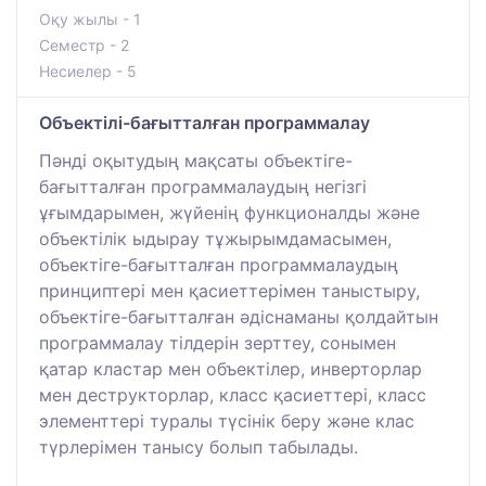
Оқу жылы - 1
Семестр - 2
Несиелер - 5
Объектілі-бағытталған программалау
Пәнді оқытудың мақсаты объектіге-
бағытталған программалаудың негізгі
ұғымдарымен, жүйенің функционалды және
объектілік ыдырау тұжырымдамасымен,
объектіге-бағытталған программалаудың
принциптері мен қасиеттерімен таныстыру,
объектіге-бағытталған әдіснаманы қолдайтын
программалау тілдерін зерттеу, сонымен
қатар кластар мен объектілер, инверторлар
мен деструкторлар, класс қасиеттері, класс
элементтері туралы түсінік беру және клас
түрлерімен танысу болып табылады.