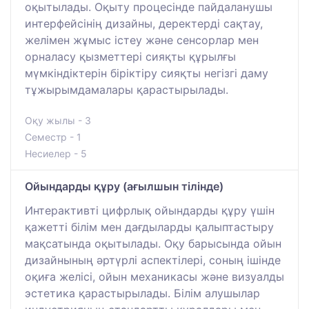
оқытылады. Оқыту процесінде пайдаланушы
интерфейсінің дизайны, деректерді сақтау,
желімен жұмыс істеу және сенсорлар мен
орналасу қызметтері сияқты құрылғы
мүмкіндіктерін біріктіру сияқты негізгі даму
тұжырымдамалары қарастырылады.
Оқу жылы - 3
Семестр - 1
Несиелер - 5
Ойындарды құру (ағылшын тілінде)
Интерактивті цифрлық ойындарды құру үшін
қажетті білім мен дағдыларды қалыптастыру
мақсатында оқытылады. Оқу барысында ойын
дизайнының әртүрлі аспектілері, соның ішінде
оқиға желісі, ойын механикасы және визуалды
эстетика қарастырылады. Білім алушылар