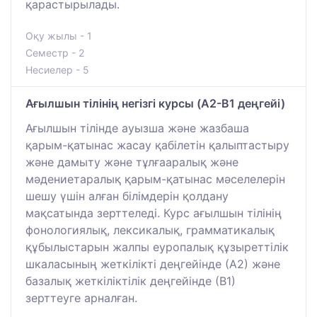
қарастырылады.
Оқу жылы - 1
Семестр - 2
Несиелер - 5
Ағылшын тілінің негізгі курсы (A2-B1 деңгейі)
Ағылшын тілінде ауызша және жазбаша
қарым-қатынас жасау қабілетін қалыптастыру
және дамыту және тұлғааралық және
мәдениетаралық қарым-қатынас мәселелерін
шешу үшін алған білімдерін қолдану
мақсатында зерттеледі. Курс ағылшын тілінің
фонологиялық, лексикалық, грамматикалық
құбылыстарын жалпы еуропалық құзыреттілік
шкаласының жеткілікті деңгейінде (А2) және
базалық жеткіліктілік деңгейінде (В1)
зерттеуге арналған.