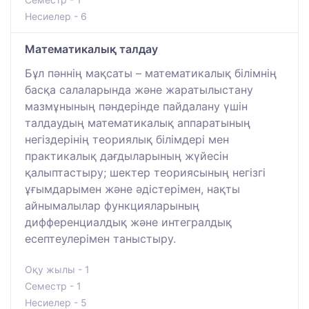
Несиелер - 6
Математикалық талдау
Бұл пәннің мақсаты – математикалық білімнің
басқа салаларында және жаратылыстану
мазмұнының пәндерінде пайдалану үшін
талдаудың математикалық аппаратының
негіздерінің теориялық білімдері мен
практикалық дағдыларының жүйесін
қалыптастыру; шектер теориясының негізгі
ұғымдарымен және әдістерімен, нақты
айнымалылар функцияларының
дифференциалдық және интегралдық
есептеулерімен таныстыру.
Оқу жылы - 1
Семестр - 1
Несиелер - 5