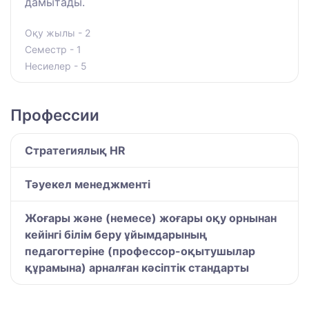
дамытады.
Оқу жылы - 2
Семестр - 1
Несиелер - 5
Профессии
Стратегиялық HR
Тәуекел менеджменті
Жоғары және (немесе) жоғары оқу орнынан
кейінгі білім беру ұйымдарының
педагогтеріне (профессор-оқытушылар
құрамына) арналған кәсіптік стандарты