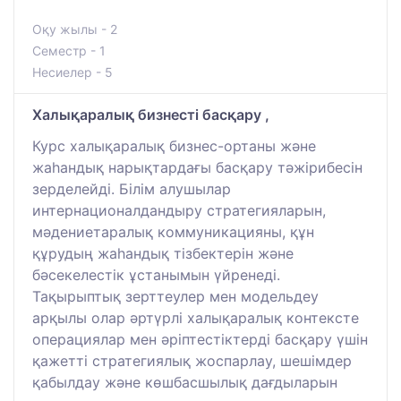
Оқу жылы - 2
Семестр - 1
Несиелер - 5
Халықаралық бизнесті басқару ,
Курс халықаралық бизнес-ортаны және
жаһандық нарықтардағы басқару тәжірибесін
зерделейді. Білім алушылар
интернационалдандыру стратегияларын,
мәдениетаралық коммуникацияны, құн
құрудың жаһандық тізбектерін және
бәсекелестік ұстанымын үйренеді.
Тақырыптық зерттеулер мен модельдеу
арқылы олар әртүрлі халықаралық контексте
операциялар мен әріптестіктерді басқару үшін
қажетті стратегиялық жоспарлау, шешімдер
қабылдау және көшбасшылық дағдыларын