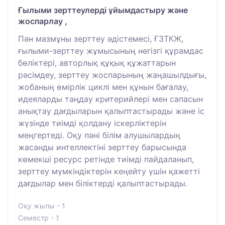
Ғылыми зерттеулерді ұйымдастыру және
жоспарлау ,
Пән мазмұны зерттеу әдістемесі, ҒЗТКЖ,
ғылыми-зерттеу жұмысының негізгі құрамдас
бөліктері, авторлық құқық құжаттарын
рәсімдеу, зерттеу жоспарының жаңашылдығы,
жобаның өмірлік циклі мен құнын бағалау,
идеяларды таңдау критерийлері мен сапасын
анықтау дағдыларын қалыптастырады және іс
жүзінде тиімді қолдану іскерліктерін
меңгертеді. Оқу пәні білім алушылардың
жасанды интеллектіні зерттеу барысында
көмекші ресурс ретінде тиімді пайдаланып,
зерттеу мүмкіндіктерін кеңейту үшін қажетті
дағдылар мен біліктерді қалыптастырады.
Оқу жылы - 1
Семестр - 1