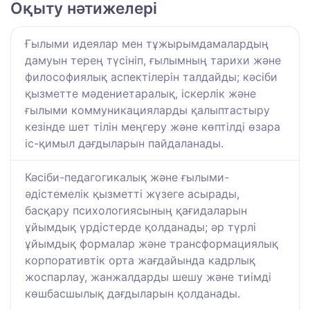
Оқыту нәтижелері
Ғылыми идеялар мен тұжырымдамалардың
дамуын терең түсініп, ғылымның тарихи және
философиялық аспектілерін талдайды; кәсіби
қызметте мәдениетаралық, іскерлік және
ғылыми коммуникацияларды қалыптастыру
кезінде шет тілін меңгеру және көптілді өзара
іс-қимыл дағдыларын пайдаланады.
Кәсіби-педагогикалық және ғылыми-
әдістемелік қызметті жүзеге асырады,
басқару психологиясының қағидаларын
ұйымдық үрдістерде қолданады; әр түрлі
ұйымдық формалар және трансформациялық
корпоративтік орта жағдайында кадрлық
жоспарлау, жанжалдарды шешу және тиімді
көшбасшылық дағдыларын қолданады.