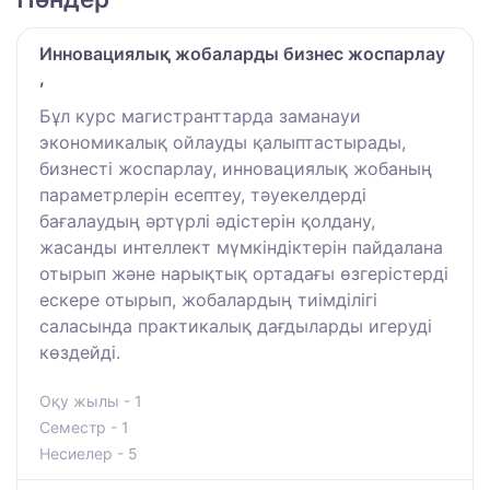
Инновациялық жобаларды бизнес жоспарлау
,
Бұл курс магистранттарда заманауи
экономикалық ойлауды қалыптастырады,
бизнесті жоспарлау, инновациялық жобаның
параметрлерін есептеу, тәуекелдерді
бағалаудың әртүрлі әдістерін қолдану,
жасанды интеллект мүмкіндіктерін пайдалана
отырып және нарықтық ортадағы өзгерістерді
ескере отырып, жобалардың тиімділігі
саласында практикалық дағдыларды игеруді
көздейді.
Оқу жылы - 1
Семестр - 1
Несиелер - 5