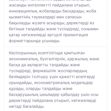
жасанды интеллектті пайдалана отырып,
инновациялық жобаларды басқарады; жоба
қызметінің тәуекелдері мен сапасын
бақылауды жүзеге асырады; деректерді өз
бетінше талдайды және түсіндіреді, сонымен
қатар нәтижелерді әртүрлі презентация
форматтарында ұсынады.
Кәсіпорынның есептілігінде қамтылған
экономикалық, бухгалтерлік, қаржылық және
басқа да ақпаратты талдайды және
түсіндіреді, фирмаішілік жоспарлардың
бөлімдерін толтыру үшін қажетті есептерді
орындайды, эконометрикалық модельдер
құрады, оларды талдайды және
басқарушылық шешімдер қабылдау үшін осы
деректерді пайдалана отырып, нәтижелерді
негізді бағалайды.