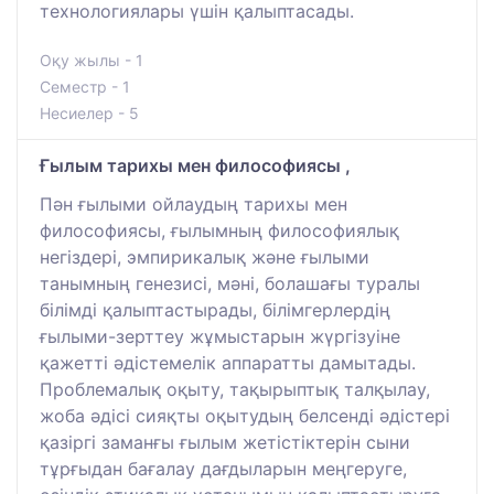
технологиялары үшін қалыптасады.
Оқу жылы - 1
Семестр - 1
Несиелер - 5
Ғылым тарихы мен философиясы ,
Пән ғылыми ойлаудың тарихы мен
философиясы, ғылымның философиялық
негіздері, эмпирикалық және ғылыми
танымның генезисі, мәні, болашағы туралы
білімді қалыптастырады, білімгерлердің
ғылыми-зерттеу жұмыстарын жүргізуіне
қажетті әдістемелік аппаратты дамытады.
Проблемалық оқыту, тақырыптық талқылау,
жоба әдісі сияқты оқытудың белсенді әдістері
қазіргі заманғы ғылым жетістіктерін сыни
тұрғыдан бағалау дағдыларын меңгеруге,