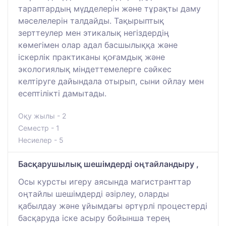
тараптардың мүдделерін және тұрақты даму
мәселелерін талдайды. Тақырыптық
зерттеулер мен этикалық негіздердің
көмегімен олар адал басшылыққа және
іскерлік практиканы қоғамдық және
экологиялық міндеттемелерге сәйкес
келтіруге дайындала отырып, сыни ойлау мен
есептілікті дамытады.
Оқу жылы - 2
Семестр - 1
Несиелер - 5
Басқарушылық шешімдерді оңтайландыру ,
Осы курсты игеру аясында магистранттар
оңтайлы шешімдерді әзірлеу, оларды
қабылдау және ұйымдағы әртүрлі процестерді
басқаруда іске асыру бойынша терең