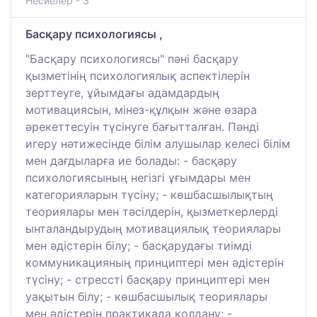
Несиелер - 3
Басқару психологиясы ,
"Басқару психологиясы" пәні басқару
қызметінің психологиялық аспектілерін
зерттеуге, ұйымдағы адамдардың
мотивациясын, мінез-құлқын және өзара
әрекеттесуін түсінуге бағытталған. Пәнді
игеру нәтижесінде білім алушылар келесі білім
мен дағдыларға ие болады: - басқару
психологиясының негізгі ұғымдары мен
категорияларын түсіну; - көшбасшылықтың
теориялары мен тәсілдерін, қызметкерлерді
ынталандырудың мотивациялық теориялары
мен әдістерін білу; - басқарудағы тиімді
коммуникацияның принциптері мен әдістерін
түсіну; - стрессті басқару принциптері мен
уақытын білу; - көшбасшылық теориялары
мен әдістерін практикада қолдану; -