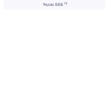
13
Ұқсас БББ