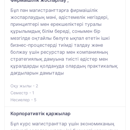
Фирмаішілік жоспарлау ,
Бұл пән магистранттарға фирмаішілік
жоспарлаудың мәні, әдістемелік негіздері,
принциптері мен ерекшеліктері туралы
құрылымдық білім береді, сонымен бір
мезгілде оңтайлы бөлуге ықпал ететін ішкі
бизнес-процестерді тиімді талдау және
болжау үшін ресурстар мен компанияның
стратегиялық дамуына тиісті әдістер мен
құралдарды қолдануда олардың практикалық
дағдыларын дамытады
Оқу жылы - 2
Семестр - 1
Несиелер - 5
Корпоративтік қаржылар
Бұл курс магистранттар үшін экономиканың