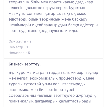
теориялық білім мен практикалық дағдылар
кешенін қалыптастыруы керек. Курстың
мазмұны сонымен қатар сызықтық емес
әдістерді, ойын теориясын және басқару
шешімдерін оңтайландырудың басқа әдістерін
зерттеуді және қолдануды қамтиды.
Оқу жылы - 2
Семестр - 1
Несиелер - 5
Бизнес- зерттеу ,
Бұл курс магистранттарда ғылыми зерттеулер
мен негізгі экономикалық процестердің мәні
туралы тұтастай ұғым қалыптастырады,
экономика мен бизнестің әр түрлі
сфераларында ғылыми зерттеулер жүргізудің
практикалық дағдыларын қалыптастырады