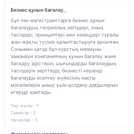
Бизнес құнын бағалау ,
Бұл пән магистранттарға бизнес құнын
бағалаудың теориялық негіздері, оның
тәсілдері, принциптері мен кезеңдері туралы
жан-жақты түсінік қалыптастыруға арналған.
Сонымен қатар бұл курстың мазмұны
заманауи компанияның құнын бағалау және
басқару әдістерін, шығындарды бағалаудың
тәсілдерін зерттеуді; бизнесті кешенді
бағалауды есептеу жүйесінің нақты
мәселелерін шешу үшін қолдану дағдыларын
игеруді қамтиды.
Оқу жылы - 1
Семестр - 2
Несиелер - 5