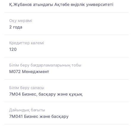
Қ.Жұбанов атындағы Ақтөбе өңірлік университеті
Оқу мерзімі
2 года
Кредиттер көлемі
120
Білім беру бағдарламаларының тобы
M072 Менеджмент
Білім беру саласы
7M04 Бизнес, басқару және құқық
Дайындық бағыты
7M041 Бизнес және басқару