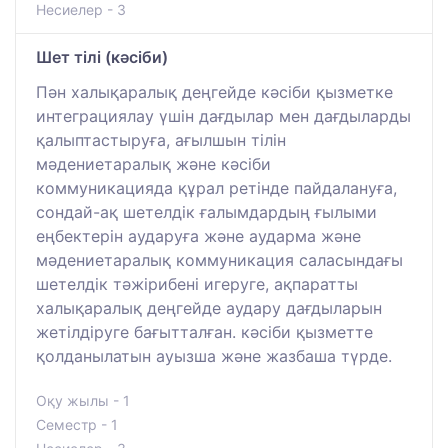
Несиелер - 3
Шет тілі (кәсіби)
Пән халықаралық деңгейде кәсіби қызметке
интеграциялау үшін дағдылар мен дағдыларды
қалыптастыруға, ағылшын тілін
мәдениетаралық және кәсіби
коммуникацияда құрал ретінде пайдалануға,
сондай-ақ шетелдік ғалымдардың ғылыми
еңбектерін аударуға және аударма және
мәдениетаралық коммуникация саласындағы
шетелдік тәжірибені игеруге, ақпаратты
халықаралық деңгейде аудару дағдыларын
жетілдіруге бағытталған. кәсіби қызметте
қолданылатын ауызша және жазбаша түрде.
Оқу жылы - 1
Семестр - 1