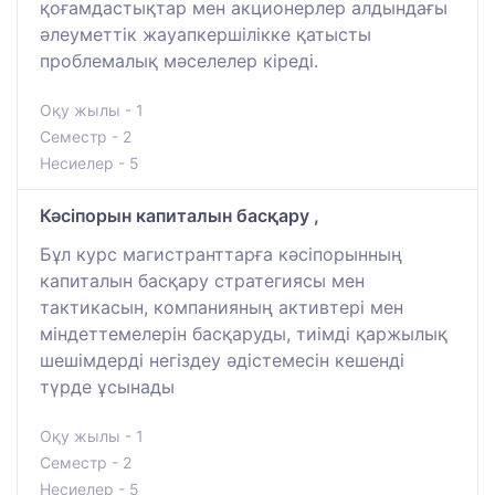
қоғамдастықтар мен акционерлер алдындағы
әлеуметтік жауапкершілікке қатысты
проблемалық мәселелер кіреді.
Оқу жылы - 1
Семестр - 2
Несиелер - 5
Кәсіпорын капиталын басқару ,
Бұл курс магистранттарға кәсіпорынның
капиталын басқару стратегиясы мен
тактикасын, компанияның активтері мен
міндеттемелерін басқаруды, тиімді қаржылық
шешімдерді негіздеу әдістемесін кешенді
түрде ұсынады
Оқу жылы - 1
Семестр - 2
Несиелер - 5