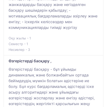
жанжалдарды басқару және негізделген
басқару шешімдерін қабылдау; -
мотивациялық бағдарламаларды әзірлеу және
енгізу; - іскерлік келіссөздер мен
коммуникацияларды тиімді жүргізу
Оқу жылы - 1
Семестр - 1
Несиелер - 3
Өзгерістерді басқару ,
Өзгерістерді басқару - бұл ұйымды
динамикалық және болжанбайтын ортада
бейімдеудің мүмкін болатын әдістеріне ие
болу. Бұл курс бағдарламалық әдістерді іске
асыру алгоритмдері және ұйымдағы
өзгерістерді жоспарлау және енгізу әдістері,
өзгерістердің жергілікті қарсылығын жеңу