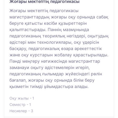
Жоғары мектептің педагогикасы
Жоғары мектептің педагогикасы
магистранттардың жоғары оқу орнында сабақ
беруге қатысты кәсіби құзыреттерін
қалыптастырады. Пәннің мазмұнында
педагогиканың теориялық негіздері, оқытудың
әдістері мен технологиялары, оқу үдерісін
басқару, педагогикалық өзара әрекеттестік
және оқу курстарын жобалау қарастырылады.
Пәнді меңгеру нәтижесінде магистранттар
заманауи оқыту әдістемелерін игеріп,
педагогиканың ғылымдар жүйесіндегі рөлін
бағалап, жоғары оқу орнында білім беру
қызметін тиімді ұйымдастыра алады.
Оқу жылы - 1
Семестр - 1
Несиелер - 3