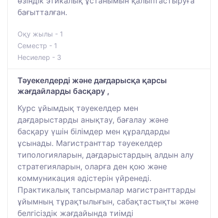
өзіндік этикалық ұстанымын қалыптастыруға
бағытталған.
Оқу жылы - 1
Семестр - 1
Несиелер - 3
Тәуекелдерді және дағдарысқа қарсы
жағдайларды басқару ,
Курс ұйымдық тәуекелдер мен
дағдарыстарды анықтау, бағалау және
басқару үшін білімдер мен құралдарды
ұсынады. Магистранттар тәуекелдер
типологияларын, дағдарыстардың алдын алу
стратегияларын, оларға ден қою және
коммуникация әдістерін үйренеді.
Практикалық тапсырмалар магистранттарды
ұйымның тұрақтылығын, сабақтастықты және
белгісіздік жағдайында тиімді