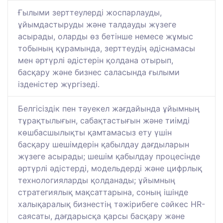
Ғылыми зерттеулерді жоспарлауды,
ұйымдастыруды және талдауды жүзеге
асырады, оларды өз бетінше немесе жұмыс
тобының құрамында, зерттеудің әдіснамасы
мен әртүрлі әдістерін қолдана отырып,
басқару және бизнес саласында ғылыми
ізденістер жүргізеді.
Белгісіздік пен тәуекел жағдайында ұйымның
тұрақтылығын, сабақтастығын және тиімді
көшбасшылықты қамтамасыз ету үшін
басқару шешімдерін қабылдау дағдыларын
жүзеге асырады; шешім қабылдау процесінде
әртүрлі әдістерді, модельдерді және цифрлық
технологияларды қолданады; ұйымның
стратегиялық мақсаттарына, соның ішінде
халықаралық бизнестің тәжірибеге сәйкес HR-
саясаты, дағдарысқа қарсы басқару және