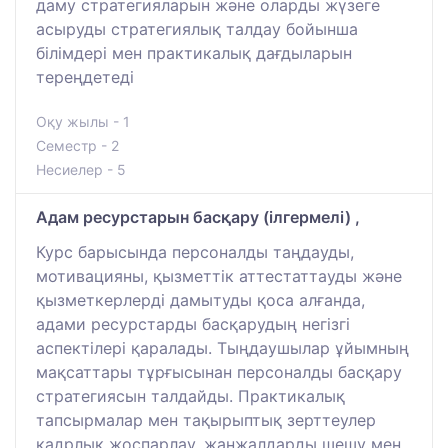
даму стратегияларын және оларды жүзеге
асыруды стратегиялық талдау бойынша
білімдері мен практикалық дағдыларын
тереңдетеді
Оқу жылы - 1
Семестр - 2
Несиелер - 5
Адам ресурстарын басқару (ілгермелі) ,
Курс барысында персоналды таңдауды,
мотивацияны, қызметтік аттестаттауды және
қызметкерлерді дамытуды қоса алғанда,
адами ресурстарды басқарудың негізгі
аспектілері қаралады. Тыңдаушылар ұйымның
мақсаттары тұрғысынан персоналды басқару
стратегиясын талдайды. Практикалық
тапсырмалар мен тақырыптық зерттеулер
кадрлық жоспарлау, жанжалдарды шешу мен