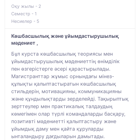
Оқу жылы - 2
Семестр - 1
Несиелер - 5
Көшбасшылық және ұйымдастырушылық
мәдениет ,
Бұл курста көшбасшылық теориясы мен
ұйымдастырушылық мәдениеттің өнімділік
пен өзгерістерге әсері қарастырылады.
Магистранттар жұмыс орнындағы мінез-
құлықты қалыптастыратын көшбасшылық
стильдерін, мотивацияны, коммуникацияны
және құндылықтарды зерделейді. Тақырыптық
зерттеулер мен практикалық талдаудың
көмегімен олар түрлі командаларды басқару,
позитивті мәдениетті қалыптастыру және
ұйымдық даму мен қайта құруларды
ынталандыру дағдыларын дамытады.