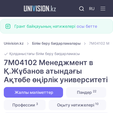
RU
Грант байқауының нәтижелері
осы бетте
Univision.kz
Білім беру бағдарламалары
7M04102 Мене
Қолданыстағы білім беру бағдарламасы
7M04102 Менеджмент в
Қ.Жұбанов атындағы
Ақтөбе өңірлік университеті
22
Жалпы мәліметтер
Пәндер
3
10
Профессии
Оқыту нәтижелері