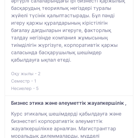
әртүрлі салаларындағы ірі бизнесті қаржылық
басқарудың теориялық негіздері туралы
жүйелі түсінік қалыптастырады. Бұл пәнді
игеру қаржы құралдарының кірістілігін
бағалау дағдыларын игеруге, факторлық
талдау негізінде компания жұмысының
тиімділігін жүргізуге, корпоративтік қаржы
саласында басқарушылық шешімдер
қабылдауға ықпал етеді.
Оқу жылы - 2
Семестр - 1
Несиелер - 5
Бизнес этика және әлеуметтік жауапкершілік ,
Курс этикалық шешімдерді қабылдауға және
бизнестегі корпоративтік әлеуметтік
жауапкершілікке арналған. Магистранттар
моральдық дилеммаларды, мүдделі