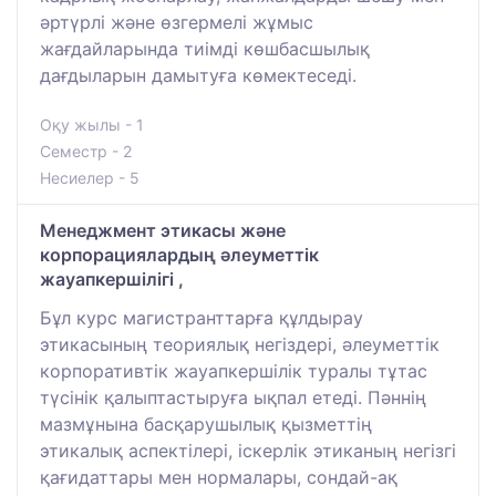
әртүрлі және өзгермелі жұмыс
жағдайларында тиімді көшбасшылық
дағдыларын дамытуға көмектеседі.
Оқу жылы - 1
Семестр - 2
Несиелер - 5
Менеджмент этикасы және
корпорациялардың әлеуметтік
жауапкершілігі ,
Бұл курс магистранттарға құлдырау
этикасының теориялық негіздері, әлеуметтік
корпоративтік жауапкершілік туралы тұтас
түсінік қалыптастыруға ықпал етеді. Пәннің
мазмұнына басқарушылық қызметтің
этикалық аспектілері, іскерлік этиканың негізгі
қағидаттары мен нормалары, сондай-ақ