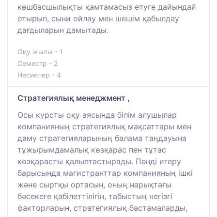
көшбасшылықты қамтамасыз етуге дайындай
отырып, сыни ойлау мен шешім қабылдау
дағдыларын дамытады.
Оқу жылы - 1
Семестр - 2
Несиелер - 4
Стратегиялық менеджмент ,
Осы курсты оқу аясында білім алушылар
компанияның стратегиялық мақсаттары мен
даму стратегияларының балама таңдауына
тұжырымдамалық көзқарас пен тұтас
көзқарасты қалыптастырады. Пәнді игеру
барысында магистранттар компанияның ішкі
және сыртқы ортасын, оның нарықтағы
бәсекеге қабілеттілігін, табыстың негізгі
факторларын, стратегиялық бастамаларды,