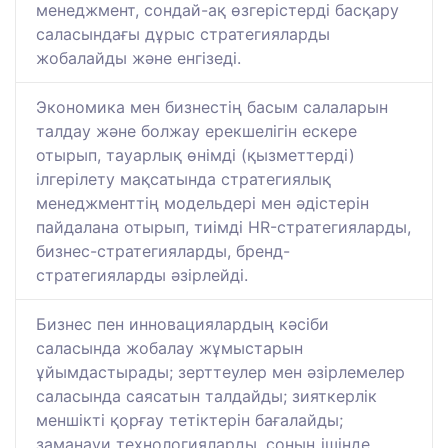
менеджмент, сондай-ақ өзгерістерді басқару
саласындағы дұрыс стратегияларды
жобалайды және енгізеді.
Экономика мен бизнестің басым салаларын
талдау және болжау ерекшелігін ескере
отырып, тауарлық өнімді (қызметтерді)
ілгерілету мақсатында стратегиялық
менеджменттің модельдері мен әдістерін
пайдалана отырып, тиімді HR-стратегияларды,
бизнес-стратегияларды, бренд-
стратегияларды әзірлейді.
Бизнес пен инновациялардың кәсіби
саласында жобалау жұмыстарын
ұйымдастырады; зерттеулер мен әзірлемелер
саласында саясатын талдайды; зияткерлік
меншікті қорғау тетіктерін бағалайды;
заманауи технологияларды, соның ішінде