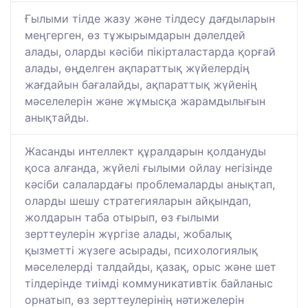
Ғылыми тілде жазу және тілдесу дағдыларын
меңгерген, өз тұжырымдарын дәлелдей
алады, оларды кәсіби пікірталастарда қорғай
алады, өңделген ақпараттық жүйелердің
жағдайын бағалайды, ақпараттық жүйенің
мәселелерін және жұмысқа жарамдылығын
анықтайды.
Жасанды интеллект құралдарын қолдануды
қоса алғанда, жүйелі ғылыми ойлау негізінде
кәсіби салалардағы проблемаларды анықтап,
оларды шешу стратегияларын айқындап,
жолдарын таба отырып, өз ғылыми
зерттеулерін жүргізе алады, жобалық
қызметті жүзеге асырады, психологиялық
мәселелерді талдайды, қазақ, орыс және шет
тілдерінде тиімді коммуникативтік байланыс
орнатып, өз зерттеулерінің нәтижелерін