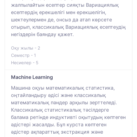
жалпылайтын есептер сияқты Вариациялық
есептердің ерекшелігі мен ерекшелігін,
шектеулермен де, онсыз да атап көрсете
отырып, классикалық Вариациялық есептеудің
негіздерін баяндау қажет.
Оқу жылы - 2
Семестр - 1
Несиелер - 5
Machine Learning
Машина оқуы математикалық статистика,
оңтайландыру әдісі және классикалық
математикалық пәндер арқылы зерттеледі.
Классикалық статистикалық тәсілдерге
балама ретінде индуктивті оқытудың көптеген
әдістері жасалды. Бұл курста көптеген
әдістер ақпараттық экстракция және