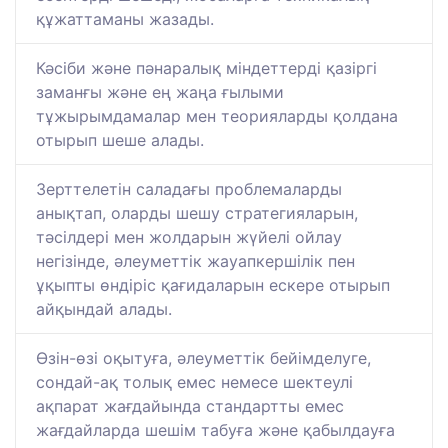
құжаттаманы жазады.
Кәсіби және пәнаралық міндеттерді қазіргі
заманғы және ең жаңа ғылыми
тұжырымдамалар мен теорияларды қолдана
отырып шеше алады.
Зерттелетін саладағы проблемаларды
анықтап, оларды шешу стратегияларын,
тәсілдері мен жолдарын жүйелі ойлау
негізінде, әлеуметтік жауапкершілік пен
ұқыпты өндіріс қағидаларын ескере отырып
айқындай алады.
Өзін-өзі оқытуға, әлеуметтік бейімделуге,
сондай-ақ толық емес немесе шектеулі
ақпарат жағдайында стандартты емес
жағдайларда шешім табуға және қабылдауға