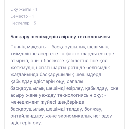
Оқу жылы - 1
Семестр - 1
Несиелер - 5
Басқару шешімдерін әзірлеу технологиясы
Пәннің мақсаты - басқарушылық шешімнің
тиімділігіне әсер ететін факторларды ескере
отырып, оның бәсекеге қабілеттілігіне қол
жеткізудің негізгі шарты ретінде белгісіздік
жағдайында басқарушылық шешімдерді
қабылдау әдістерін оқу; сапалы
басқарушылық шешімді әзірлеу, қабылдау, іске
асыру және уәждеу технологиясын оқу; -
менеджмент жүйесі шеңберінде
басқарушылық шешімді талдау, болжау,
оңтайландыру және экономикалық негіздеу
әдістерін оқу.