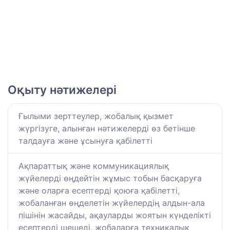
Оқыту нәтижелері
Ғылыми зерттеулер, жобалық қызмет
жүргізуге, алынған нәтижелерді өз бетінше
талдауға және ұсынуға қабілетті
Ақпараттық және коммуникациялық
жүйелерді өңдейтін жұмыс тобын басқаруға
және оларға есептерді қоюға қабілетті,
жобаланған өңделетін жүйелердің алдын-ала
пішінін жасайды, ақауларды жоятын күнделікті
есептерді шешеді, жобаларға техникалық