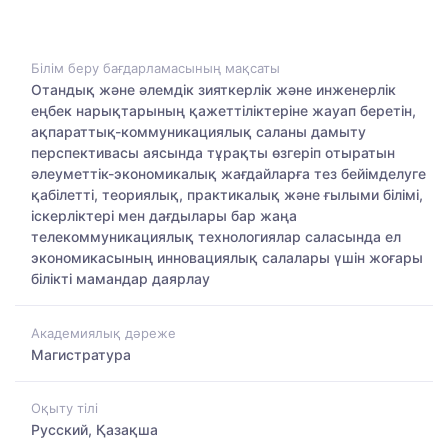
Білім беру бағдарламасының мақсаты
Отандық және әлемдік зияткерлік және инженерлік
еңбек нарықтарының қажеттіліктеріне жауап беретін,
ақпараттық-коммуникациялық саланы дамыту
перспективасы аясында тұрақты өзгеріп отыратын
әлеуметтік-экономикалық жағдайларға тез бейімделуге
қабілетті, теориялық, практикалық және ғылыми білімі,
іскерліктері мен дағдылары бар жаңа
телекоммуникациялық технологиялар саласында ел
экономикасының инновациялық салалары үшін жоғары
білікті мамандар даярлау
Академиялық дәреже
Магистратура
Оқыту тілі
Русский, Қазақша