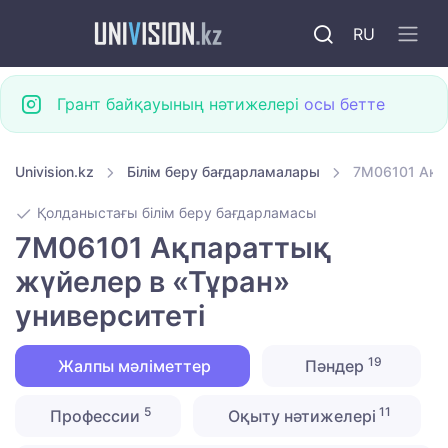
RU
Грант байқауының нәтижелері
осы бетте
Univision.kz
Білім беру бағдарламалары
7M06101 Ақпа
Қолданыстағы білім беру бағдарламасы
7M06101 Ақпараттық
жүйелер в «Тұран»
университеті
19
Жалпы мәліметтер
Пәндер
5
11
Профессии
Оқыту нәтижелері