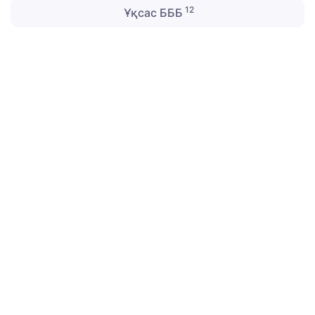
12
Ұқсас БББ