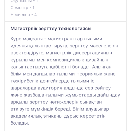
Оқу жылы - 1
Семестр - 1
Несиелер - 4
Магистрлік зерттеу технологиясы
Курс мақсаты - магистранттар ғылыми
идеяны қалыптастыруға, зерттеу мәселелерін
өзектендіруге, магистрлік диссертацияның
құрылымы мен композициялық дизайнын
қалыптастыруға қабілетті болады. Алынған
білім мен дағдылар ғылыми-теориялық және
тәжірибелік деңгейлерде ғылыми іс-
шараларда аудитория алдында сөз сөйлеу
және жазбаша ғылыми жұмыстарды дайындау
арқылы зерттеу нәтижелерін сынақтан
өткізуге мүмкіндік береді. Білім алушылар
академиялық этиканы дұрыс көрсететін
болады.