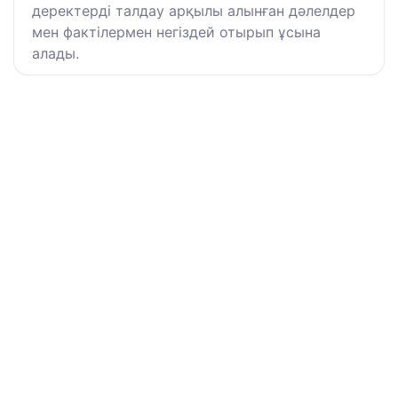
деректерді талдау арқылы алынған дәлелдер
мен фактілермен негіздей отырып ұсына
алады.