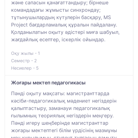
және сапасын қанағаттандыру; бірнеше
командадағы жұмысты синхрондау;
тұтынушылардың күтулерін басқару, MS
Project бағдарламалық құралын пайдалану.
Қолданылатын оқыту әдістері миға шабуыл,
жағдайлық есептер, іскерлік ойындар.
Оқу жылы - 1
Семестр - 2
Несиелер - 5
Жоғары мектеп педагогикасы
Пәнді оқыту мақсаты: магистранттарда
кәсіби-педагогикалық мәдениет негіздерін
қалыптастыру, заманауи педагогикалық
ғылымның теориялық негіздерін меңгеру.
Пәнді игеру шеңберінде магистранттар
жоғары мектептегі білім үрдісінің мазмұны
мен құрылымын, студент тұлғасын дамыту