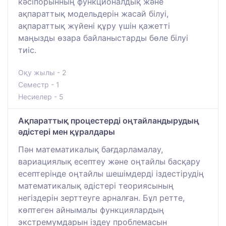
кәсіпорынның функционалдық және
ақпараттық модельдерін жасай білуі,
ақпараттық жүйені құру үшін қажетті
маңызды өзара байланыстарды бөле білуі
тиіс.
Оқу жылы - 2
Семестр - 1
Несиелер - 5
Ақпараттық процестерді оңтайландырудың
әдістері мен құралдары
Пән математикалық бағдарламалау,
вариациялық есептеу және оңтайлы басқару
есептерінде оңтайлы шешімдерді іздестірудің
математикалық әдістері теориясының
негіздерін зерттеуге арналған. Бұл ретте,
көптеген айнымалы функциялардың
экстремумдарын іздеу проблемасын