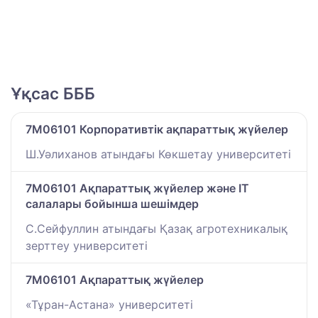
Ұқсас БББ
7M06101 Корпоративтік ақпараттық жүйелер
Ш.Уәлиханов атындағы Көкшетау университетi
7M06101 Ақпараттық жүйелер және IT
салалары бойынша шешімдер
С.Сейфуллин атындағы Қазақ агротехникалық
зерттеу университеті
7M06101 Ақпараттық жүйелер
«Тұран-Астана» университеті