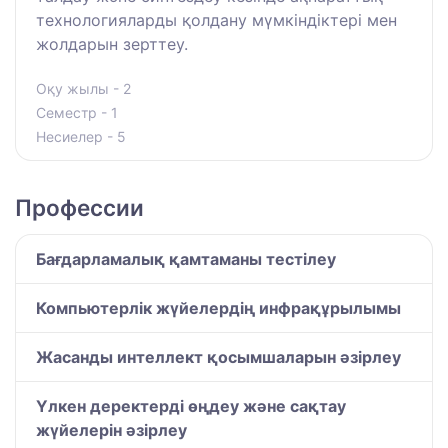
технологияларды қолдану мүмкіндіктері мен
жолдарын зерттеу.
Оқу жылы - 2
Семестр - 1
Несиелер - 5
Профессии
Бағдарламалық қамтаманы тестілеу
Компьютерлік жүйелердің инфрақұрылымы
Жасанды интеллект қосымшаларын әзірлеу
Үлкен деректерді өңдеу және сақтау
жүйелерін әзірлеу