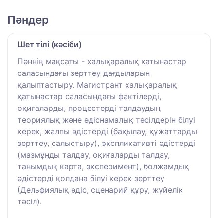
Пәндер
Шет тілі (кәсіби)
Пәннің мақсаты - халықаралық қатынастар
саласындағы зерттеу дағдыларын
қалыптастыру. Магистрант халықаралық
қатынастар саласындағы фактілерді,
оқиғаларды, процестерді талдаудың
теориялық және әдіснамалық тәсілдерін білуі
керек, жалпы әдістерді (бақылау, құжаттарды
зерттеу, салыстыру), экспликативті әдістерді
(мазмұнды талдау, оқиғаларды талдау,
танымдық карта, эксперимент), болжамдық
әдістерді қолдана білуі керек зерттеу
(Дельфиялық әдіс, сценарий құру, жүйелік
тәсіл).