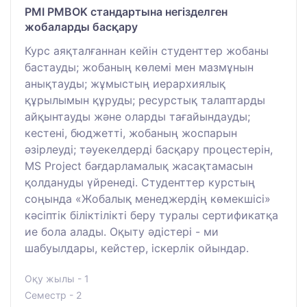
PMI PMBOK стандартына негізделген
жобаларды басқару
Курс аяқталғаннан кейін студенттер жобаны
бастауды; жобаның көлемі мен мазмұнын
анықтауды; жұмыстың иерархиялық
құрылымын құруды; ресурстық талаптарды
айқынтауды және оларды тағайындауды;
кестені, бюджетті, жобаның жоспарын
әзірлеуді; тәуекелдерді басқару процестерін,
MS Project бағдарламалық жасақтамасын
қолдануды үйренеді. Студенттер курстың
соңында «Жобалық менеджердің көмекшісі»
кәсіптік біліктілікті беру туралы сертификатқа
ие бола алады. Оқыту әдістері - ми
шабуылдары, кейстер, іскерлік ойындар.
Оқу жылы - 1
Семестр - 2