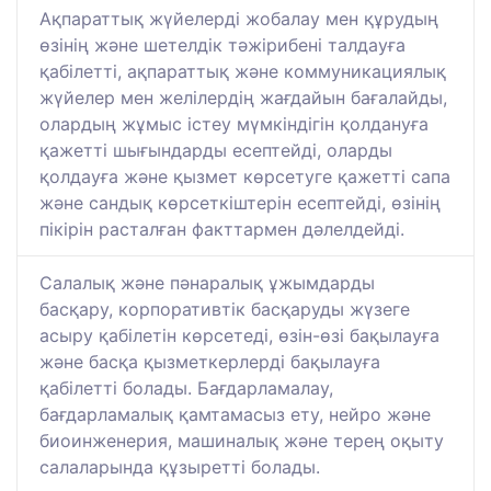
Ақпараттық жүйелерді жобалау мен құрудың
өзінің және шетелдік тәжірибені талдауға
қабілетті, ақпараттық және коммуникациялық
жүйелер мен желілердің жағдайын бағалайды,
олардың жұмыс істеу мүмкіндігін қолдануға
қажетті шығындарды есептейді, оларды
қолдауға және қызмет көрсетуге қажетті сапа
және сандық көрсеткіштерін есептейді, өзінің
пікірін расталған факттармен дәлелдейді.
Салалық және пәнаралық ұжымдарды
басқару, корпоративтік басқаруды жүзеге
асыру қабілетін көрсетеді, өзін-өзі бақылауға
және басқа қызметкерлерді бақылауға
қабілетті болады. Бағдарламалау,
бағдарламалық қамтамасыз ету, нейро және
биоинженерия, машиналық және терең оқыту
салаларында құзыретті болады.