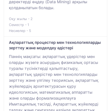
деректерді өңдеу (Data Mining) арқылы
қолданылатын болады.
Оқу жылы - 2
Семестр - 1
Несиелер - 5
Ақпараттық процестер мен технологияларды
зерттеу және моделдеу әдістері
Пәннің мақсаты: ақпараттық үдерістер мен
оларды жүзеге асырудың физикалық ортасы
туралы түсініктерді қалыптастыру,
ақпараттық үдерістер мен технологияларды
зерттеу және үлгілеу теориясын, ақпараттық
жүйелердің архитектурасын құру
идеологиясын, математикалық аппаратты
және оларды формализациялауға
Имитациялық тәсілді, Ақпараттық жүйелерді
талдау және синтездеу кезінде ақпараттық