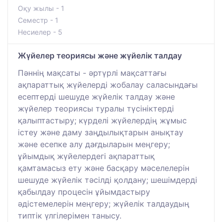
Оқу жылы - 1
Семестр - 1
Несиелер - 5
Жүйелер теориясы және жүйелік талдау
Пәннің мақсаты - әртүрлі мақсаттағы
ақпараттық жүйелерді жобалау саласындағы
есептерді шешуде жүйелік талдау және
жүйелер теориясы туралы түсініктерді
қалыптастыру; күрделі жүйелердің жұмыс
істеу және даму заңдылықтарын анықтау
және есепке алу дағдыларын меңгеру;
ұйымдық жүйелердегі ақпараттық
қамтамасыз ету және басқару мәселелерін
шешуде жүйелік тәсілді қолдану; шешімдерді
қабылдау процесін ұйымдастыру
әдістемелерін меңгеру; жүйелік талдаудың
типтік үлгілерімен танысу.