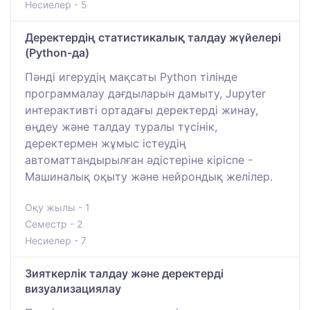
Несиелер - 5
Деректердің статистикалық талдау жүйелері
(Python-да)
Пәнді игерудің мақсаты Python тілінде
программалау дағдыларын дамыту, Jupyter
интерактивті ортадағы деректерді жинау,
өңдеу және талдау туралы түсінік,
деректермен жұмыс істеудің
автоматтандырылған әдістеріне кіріспе -
Машиналық оқыту және нейрондық желілер.
Оқу жылы - 1
Семестр - 2
Несиелер - 7
Зияткерлік талдау және деректерді
визуализациялау