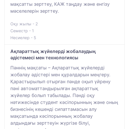
мақсатты зерттеу, КАЖ таңдау және енгізу
мәселелерін зерттеу.
Оқу жылы - 2
Семестр - 1
Несиелер - 5
Ақпараттық жүйелерді жобалаудың
әдістемесі мен технологиясы
Пәннің мақсаты – Ақпараттық жүйелерді
жобалау әдістері мен құралдарын меңгеру.
Қарастырылып отырған пәнде оқып үйрену
пәні автоматтандырылған ақпараттық
жүйелер болып табылады. Пәнді оқу
нәтижесінде студент кәсіпорынның және оның
бизнесінің кешенді сипаттамасын алу
мақсатында кәсіпорынның жобалау
алдындағы зерттеуін жүргізе білуі,