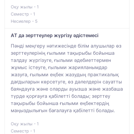
Оқу жылы - 1
Семестр - 1
Несиелер - 5
АТ да зерттеулер жүргізу әдістемесі
Пәнді меңгеру нәтижесінде білім алушылар өз
зерттеулерінің ғылыми тақырыбы бойынша
талдау жүргізуге, ғылыми әдебиеттермен
жұмыс істеуге, ғылыми жарияланымдар
жазуға, ғылыми еңбек жазудың практикалық
дағдыларын көрсетуге, өз дәлелдерін сауатты
баяндауға және оларды ауызша және жазбаша
түрде қорғауға қабілетті болады; зерттеу
тақырыбы бойынша ғылыми еңбектердің
маңыздылығын бағалауға қабілетті болады.
Оқу жылы - 1
Семестр - 1