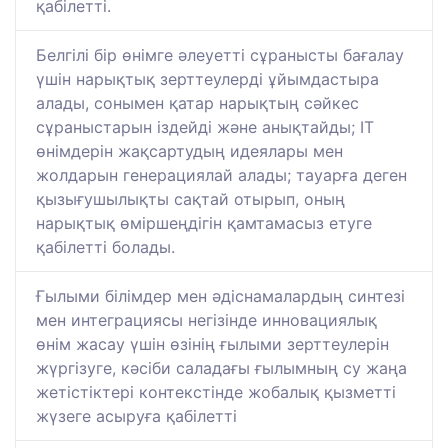
қабілетті.
Белгілі бір өнімге әлеуетті сұранысты бағалау
үшін нарықтық зерттеулерді ұйымдастыра
алады, сонымен қатар нарықтың сәйкес
сұраныстарын іздейді және анықтайды; IT
өнімдерін жақсартудың идеялары мен
жолдарын генерациялай алады; тауарға деген
қызығушылықты сақтай отырып, оның
нарықтық өміршеңдігін қамтамасыз етуге
қабілетті болады.
Ғылыми білімдер мен әдіснамалардың синтезі
мен интеграциясы негізінде инновациялық
өнім жасау үшін өзінің ғылыми зерттеулерін
жүргізуге, кәсіби саладағы ғылымның су жаңа
жетістіктері контекстінде жобалық қызметті
жүзеге асыруға қабілетті