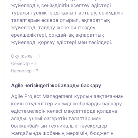
жүйелердің сенімділігін есептеу әдістері
туралы түсініктерді қалыптастыру, сенімділік
талаптарын ескере отырып, ақпараттық
жүйелерді талдау және синтездеу
ерекшеліктері, сондай-ақ ақпараттық
жүйелерді қорғау әдістері мен тәсілдері.
Оқу жылы - 1
Семестр - 2
Несиелер - 7
Agile негізіндегі жобаларды басқару
Agile Project Management курсын аяқтағаннан
кейін студенттер икемді жобаларды басқару
әдістемелерін келесі мақсаттарда қолдана
алады: үнемі өзгеретін талаптар мен
болжанбайтын техникалық тәуекелдер
жағдайында жобаның мерзімін, бюджетін