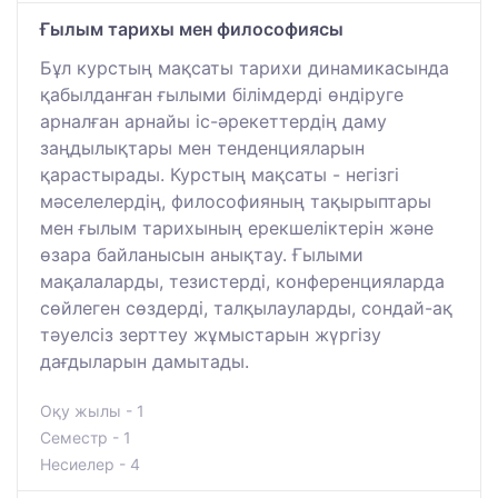
Ғылым тарихы мен философиясы
Бұл курстың мақсаты тарихи динамикасында
қабылданған ғылыми білімдерді өндіруге
арналған арнайы іс-әрекеттердің даму
заңдылықтары мен тенденцияларын
қарастырады. Курстың мақсаты - негізгі
мәселелердің, философияның тақырыптары
мен ғылым тарихының ерекшеліктерін және
өзара байланысын анықтау. Ғылыми
мақалаларды, тезистерді, конференцияларда
сөйлеген сөздерді, талқылауларды, сондай-ақ
тәуелсіз зерттеу жұмыстарын жүргізу
дағдыларын дамытады.
Оқу жылы - 1
Семестр - 1
Несиелер - 4