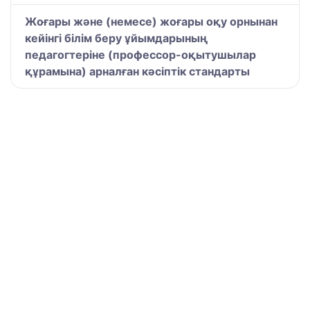
Жоғары және (немесе) жоғары оқу орнынан
кейінгі білім беру ұйымдарының
педагогтеріне (профессор-оқытушылар
құрамына) арналған кәсіптік стандарты