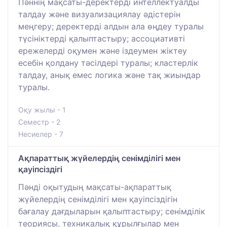
Пәннің мақсаты-деректерді интеллектуалды
талдау және визуализациялау әдістерін
меңгеру; деректерді алдын ала өңдеу туралы
түсініктерді қалыптастыру; ассоциативті
ережелерді оқумен және іздеумен жіктеу
есебін қолдану тәсілдері туралы; кластерлік
талдау, анық емес логика және тақ жиындар
туралы.
Оқу жылы - 1
Семестр - 2
Несиелер - 7
Ақпараттық жүйелердің сенімділігі мен
қауіпсіздігі
Пәнді оқытудың мақсаты-ақпараттық
жүйелердің сенімділігі мен қауіпсіздігін
бағалау дағдыларын қалыптастыру; сенімділік
теориясы, техникалық құрылғылар мен