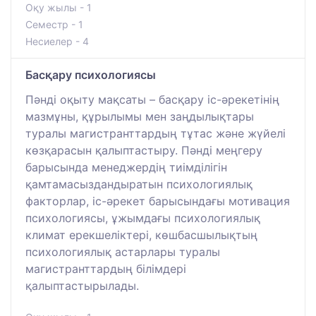
Оқу жылы - 1
Семестр - 1
Несиелер - 4
Басқару психологиясы
Пәнді оқыту мақсаты – басқару іс-әрекетінің
мазмұны, құрылымы мен заңдылықтары
туралы магистранттардың тұтас және жүйелі
көзқарасын қалыптастыру. Пәнді меңгеру
барысында менеджердің тиімділігін
қамтамасыздандыратын психологиялық
факторлар, іс-әрекет барысындағы мотивация
психологиясы, ұжымдағы психологиялық
климат ерекшеліктері, көшбасшылықтың
психологиялық астарлары туралы
магистранттардың білімдері
қалыптастырылады.