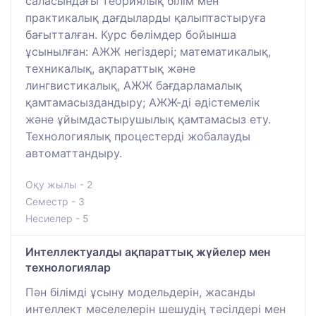
саласындағы теориялық білім мен
практикалық дағдыларды қалыптастыруға
бағытталған. Курс бөлімдер бойынша
ұсынылған: АЖЖ негіздері; математикалық,
техникалық, ақпараттық және
лингвистикалық, АЖЖ бағдарламалық
қамтамасыздандыру; АЖЖ-ді әдістемелік
және ұйымдастырушылық қамтамасыз ету.
Технологиялық процестерді жобалауды
автоматтандыру.
Оқу жылы - 2
Семестр - 3
Несиелер - 5
Интеллектуалды ақпараттық жүйелер мен
технологиялар
Пән білімді ұсыну модельдерін, жасанды
интеллект мәселелерін шешудің тәсілдері мен