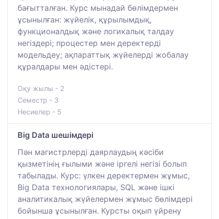
бағытталған. Курс мынадай бөлімдермен
ұсынылған: жүйелік, құрылымдық,
функционалдық және логикалық талдау
негіздері; процестер мен деректерді
модельдеу; ақпараттық жүйелерді жобалау
құралдары мен әдістері.
Оқу жылы - 2
Семестр - 3
Несиелер - 5
Big Data шешімдері
Пән магистрлерді даярлаудың кәсіби
қызметінің ғылыми және іргелі негізі болып
табылады. Курс: үлкен деректермен жұмыс,
Big Data технологиялары, SQL және ішкі
аналитикалық жүйелермен жұмыс бөлімдері
бойынша ұсынылған. Курсты оқып үйрену