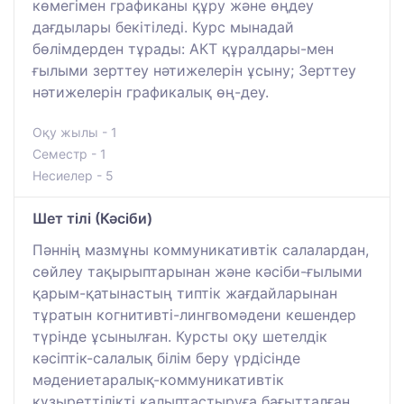
көмегімен графиканы құру және өңдеу
дағдылары бекітіледі. Курс мынадай
бөлімдерден тұрады: АКТ құралдары-мен
ғылыми зерттеу нәтижелерін ұсыну; Зерттеу
нәтижелерін графикалық өң-деу.
Оқу жылы - 1
Семестр - 1
Несиелер - 5
Шет тілі (Кәсіби)
Пәннің мазмұны коммуникативтік салалардан,
сөйлеу тақырыптарынан және кәсіби-ғылыми
қарым-қатынастың типтік жағдайларынан
тұратын когнитивті-лингвомәдени кешендер
түрінде ұсынылған. Курсты оқу шетелдік
кәсіптік-салалық білім беру үрдісінде
мәдениетаралық-коммуникативтік
құзыреттілікті қалыптастыруға бағытталған.