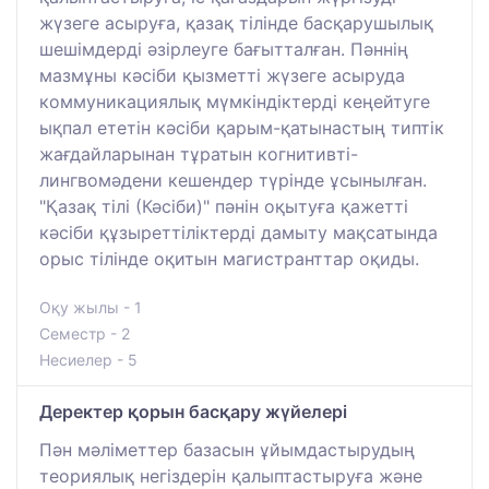
жүзеге асыруға, қазақ тілінде басқарушылық
шешімдерді әзірлеуге бағытталған. Пәннің
мазмұны кәсіби қызметті жүзеге асыруда
коммуникациялық мүмкіндіктерді кеңейтуге
ықпал ететін кәсіби қарым-қатынастың типтік
жағдайларынан тұратын когнитивті-
лингвомәдени кешендер түрінде ұсынылған.
"Қазақ тілі (Кәсіби)" пәнін оқытуға қажетті
кәсіби құзыреттіліктерді дамыту мақсатында
орыс тілінде оқитын магистранттар оқиды.
Оқу жылы - 1
Семестр - 2
Несиелер - 5
Деректер қорын басқару жүйелері
Пән мәліметтер базасын ұйымдастырудың
теориялық негіздерін қалыптастыруға және