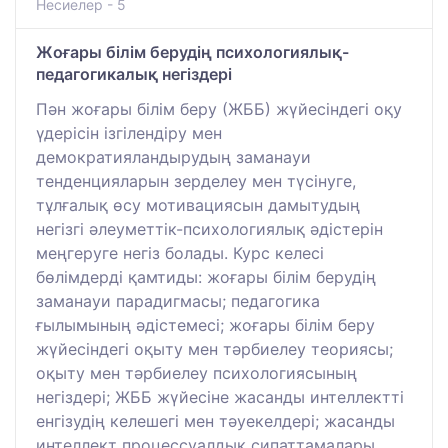
Несиелер - 5
Жоғары білім берудің психологиялық-
педагогикалық негіздері
Пән жоғары білім беру (ЖББ) жүйесіндегі оқу
үдерісін ізгілендіру мен
демократияландырудың заманауи
тенденцияларын зерделеу мен түсінуге,
тұлғалық өсу мотивациясын дамытудың
негізгі әлеуметтік-психологиялық әдістерін
меңгеруге негіз болады. Курс келесі
бөлімдерді қамтиды: жоғары білім берудің
заманауи парадигмасы; педагогика
ғылымының әдістемесі; жоғары білім беру
жүйесіндегі оқыту мен тәрбиелеу теориясы;
оқыту мен тәрбиелеу психологиясының
негіздері; ЖББ жүйесіне жасанды интеллектті
енгізудің келешегі мен тәуекелдері; жасанды
интеллект процессуалдық сипаттамалары