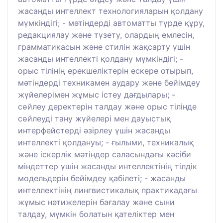
жасанды интеллект технологияларын қолдану
мүмкіндігі; - мәтіндерді автоматты түрде құру,
редакциялау және түзету, олардың емлесін,
грамматикасын және стилін жақсарту үшін
жасанды интеллекті қолдану мүмкіндігі; -
орыс тілінің ерекшеліктерін ескере отырып,
мәтіндерді техникамен аудару және бейімдеу
жүйелерімен жұмыс істеу дағдылары; -
сөйлеу деректерін талдау және орыс тілінде
сөйлеуді тану жүйелері мен дауыстық
интерфейстерді әзірлеу үшін жасанды
интеллекті қолдануы; - ғылыми, техникалық
және іскерлік мәтіндер саласындағы кәсіби
міндеттер үшін жасанды интеллектінің тілдік
модельдерін бейімдеу қабілеті; - жасанды
интеллектінің лингвистикалық практикадағы
жұмыс нәтижелерін бағалау және сыни
талдау, мүмкін болатын қателіктер мен