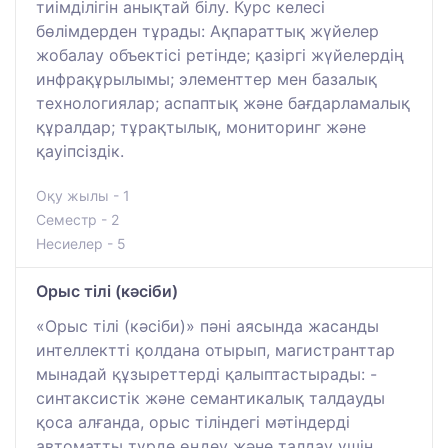
тиімділігін анықтай білу. Курс келесі
бөлімдерден тұрады: Ақпараттық жүйелер
жобалау объектісі ретінде; қазіргі жүйелердің
инфрақұрылымы; элементтер мен базалық
технологиялар; аспаптық және бағдарламалық
құралдар; тұрақтылық, мониторинг және
қауіпсіздік.
Оқу жылы - 1
Семестр - 2
Несиелер - 5
Орыс тілі (кәсіби)
«Орыс тілі (кәсіби)» пәні аясында жасанды
интеллектті қолдана отырып, магистранттар
мынадай құзыреттерді қалыптастырады: -
синтаксистік және семантикалық талдауды
қоса алғанда, орыс тіліндегі мәтіндерді
автоматты түрде өңдеу және талдау үшін