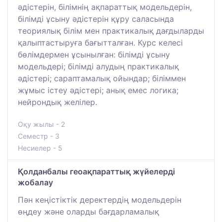
әдістерін, білімнің ақпараттық модельдерін,
білімді ұсыну әдістерін құру саласында
теориялық білім мен практикалық дағдыларды
қалыптастыруға бағытталған. Курс келесі
бөлімдермен ұсынылған: білімді ұсыну
модельдері; білімді алудың практикалық
әдістері; сараптамалық ойындар; біліммен
жұмыс істеу әдістері; анық емес логика;
нейрондық желілер.
Оқу жылы - 2
Семестр - 3
Несиелер - 5
Қолданбалы геоақпараттық жүйелерді
жобалау
Пән кеңістіктік деректердің модельдерін
өңдеу және оларды бағдарламалық