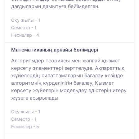
дағдыларын дамытуға бейімделген.
Оқу жылы - 1
Семестр - 1
Несиелер - 4
Математиканың арнайы бөлімдері
Алгоритмдер теориясы мен жаппай қызмет
көрсету элементтері зерттелуде. Ақпараттық
жүйелердің сипаттамаларын бағалау кезінде
алгоритмнің күрделілігін бағалау, Қызмет
көрсету жүйелерін модельдеу әдістерін игеру
жүзеге асырылады.
Оқу жылы - 1
Семестр - 1
Несиелер - 5