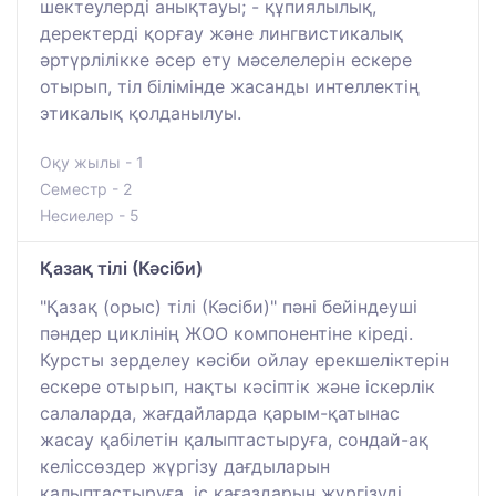
шектеулерді анықтауы; - құпиялылық,
деректерді қорғау және лингвистикалық
әртүрлілікке әсер ету мәселелерін ескере
отырып, тіл білімінде жасанды интеллектің
этикалық қолданылуы.
Оқу жылы - 1
Семестр - 2
Несиелер - 5
Қазақ тілі (Кәсіби)
"Қазақ (орыс) тілі (Кәсіби)" пәні бейіндеуші
пәндер циклінің ЖОО компонентіне кіреді.
Курсты зерделеу кәсіби ойлау ерекшеліктерін
ескере отырып, нақты кәсіптік және іскерлік
салаларда, жағдайларда қарым-қатынас
жасау қабілетін қалыптастыруға, сондай-ақ
келіссөздер жүргізу дағдыларын
қалыптастыруға, іс қағаздарын жүргізуді