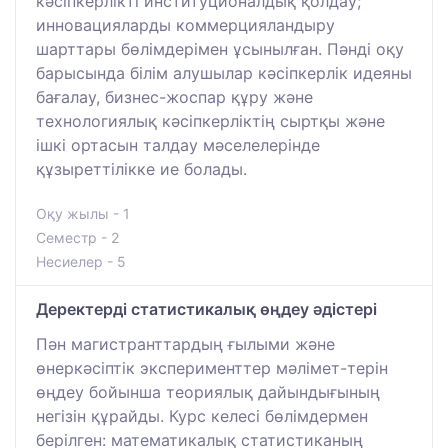
кәсіпкерлікті институционалдық қолдау;
инновацияларды коммерцияландыру
шарттары бөлімдерімен ұсынылған. Пәнді оқу
барысында білім алушылар кәсіпкерлік идеяны
бағалау, бизнес-жоспар құру және
технологиялық кәсіпкерліктің сыртқы және
ішкі ортасын талдау мәселелерінде
құзыреттілікке ие болады.
Оқу жылы - 1
Семестр - 2
Несиелер - 5
Деректерді статистикалық өңдеу әдістері
Пән магистранттардың ғылыми және
өнеркәсіптік эксперименттер мәлімет-терін
өңдеу бойынша теориялық дайындығының
негізін құрайды. Курс келесі бөлімдермен
берілген: математикалық статистиканың