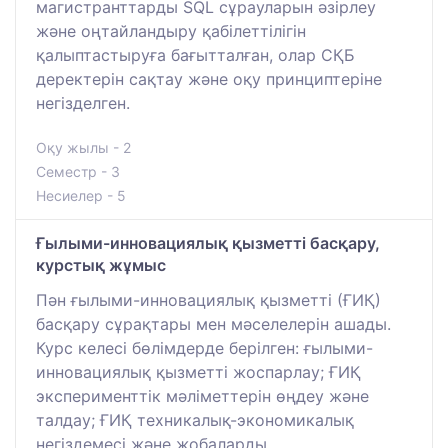
магистранттарды SQL сұрауларын әзірлеу
және оңтайландыру қабілеттілігін
қалыптастыруға бағытталған, олар СҚБ
деректерін сақтау және оқу принциптеріне
негізделген.
Оқу жылы - 2
Семестр - 3
Несиелер - 5
Ғылыми-инновациялық қызметті басқару,
курстық жұмыс
Пән ғылыми-инновациялық қызметті (ҒИҚ)
басқару сұрақтары мен мәселелерін ашады.
Курс келесі бөлімдерде берілген: ғылыми-
инновациялық қызметті жоспарлау; ҒИҚ
эксперименттік мәліметтерін өңдеу және
талдау; ҒИҚ техникалық-экономикалық
негіздемесі және жобаларды