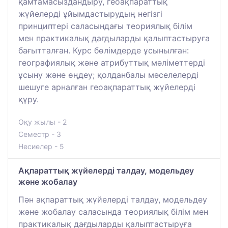
қамтамасыздандыру, геоақпараттық
жүйелерді ұйымдастырудың негізгі
принциптері саласындағы теориялық білім
мен практикалық дағдыларды қалыптастыруға
бағытталған. Курс бөлімдерде ұсынылған:
географиялық және атрибуттық мәліметтерді
ұсыну және өңдеу; қолданбалы мәселелерді
шешуге арналған геоақпараттық жүйелерді
құру.
Оқу жылы - 2
Семестр - 3
Несиелер - 5
Ақпараттық жүйелерді талдау, модельдеу
және жобалау
Пән ақпараттық жүйелерді талдау, модельдеу
және жобалау саласында теориялық білім мен
практикалық дағдыларды қалыптастыруға