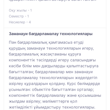
Оқу жылы - 1
Семестр - 1
Несиелер - 4
Заманауи бағдарламалау технологиялары
Пән бағдарламалық қамтамасыз етуді
құрудың заманауи технологияларын игеру,
бағдарламалық жасақтаманы құруға
компоненттік тәсілдерді игеру саласындағы
кәсіби білім мен дағдыларды қалыптастыруға
бағытталған; бағдарламалар мен заманауи
бағдарламалау технологияларын жеделдетіп
әзірлеу құралдарын қолдану. Курс бөлімдерде
ұсынылған: объектіге бағытталған орталар;
компоненттік бағдарламалау және қосымшаны
жылдам әзірлеу; мәліметтерге қол
жетімділікті ұйымдастыру технологиялары.