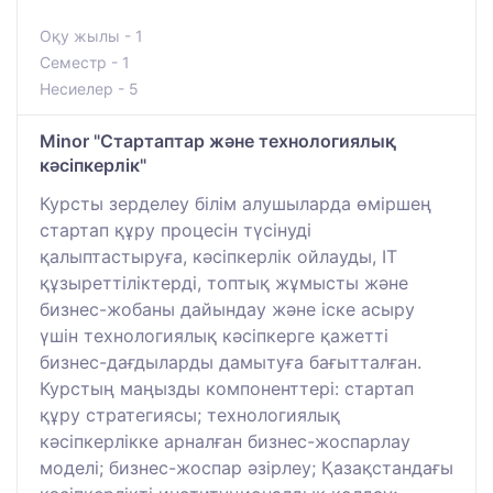
Оқу жылы - 1
Семестр - 1
Несиелер - 5
Minor "Стартаптар және технологиялық
кәсіпкерлік"
Курсты зерделеу білім алушыларда өміршең
стартап құру процесін түсінуді
қалыптастыруға, кәсіпкерлік ойлауды, IT
құзыреттіліктерді, топтық жұмысты және
бизнес-жобаны дайындау және іске асыру
үшін технологиялық кәсіпкерге қажетті
бизнес-дағдыларды дамытуға бағытталған.
Курстың маңызды компоненттері: стартап
құру стратегиясы; технологиялық
кәсіпкерлікке арналған бизнес-жоспарлау
моделі; бизнес-жоспар әзірлеу; Қазақстандағы