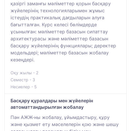
қазіргі заманғы мәліметтер қорын басқару
жүйелерінің технологияларымен жұмыс
істеудің практикалық дағдыларын алуға
бағытталған. Курс келесі бөлімдерде
ұсынылған: мәліметтер базасын сипаттау
архитектурасы және мәліметтер базасын
басқару жүйелерінің функциялары; деректер
модельдері; мәліметтер базасын жобалау
кезеңдері.
Оқу жылы - 2
Семестр - 3
Несиелер - 5
Басқару құралдары мен жүйелерін
автоматтандырылған жобалау
Пән АЖЖ-ны жобалау, ұйымдастыру, құру
және қызмет ету мәселелерін қою және шешу