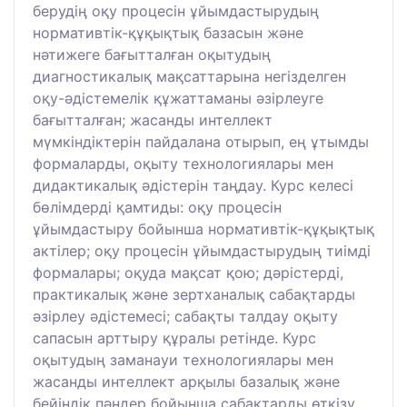
берудің оқу процесін ұйымдастырудың
нормативтік-құқықтық базасын және
нәтижеге бағытталған оқытудың
диагностикалық мақсаттарына негізделген
оқу-әдістемелік құжаттаманы әзірлеуге
бағытталған; жасанды интеллект
мүмкіндіктерін пайдалана отырып, ең ұтымды
формаларды, оқыту технологиялары мен
дидактикалық әдістерін таңдау. Курс келесі
бөлімдерді қамтиды: оқу процесін
ұйымдастыру бойынша нормативтік-құқықтық
актілер; оқу процесін ұйымдастырудың тиімді
формалары; оқуда мақсат қою; дәрістерді,
практикалық және зертханалық сабақтарды
әзірлеу әдістемесі; сабақты талдау оқыту
сапасын арттыру құралы ретінде. Курс
оқытудың заманауи технологиялары мен
жасанды интеллект арқылы базалық және
бейіндік пәндер бойынша сабақтарды өткізу