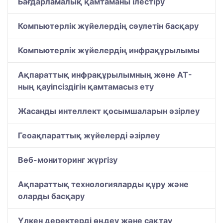
Бағдарламалық қамтаманы ілестіру
Компьютерлік жүйелердің сәулетін басқару
Компьютерлік жүйелердің инфрақұрылымы
Ақпараттық инфрақұрылымның және АТ-
ның қауіпсіздігін қамтамасыз ету
Жасанды интеллект қосымшаларын әзірлеу
Геоақпараттық жүйелерді әзірлеу
Веб-мониторинг жүргізу
Ақпараттық технологияларды құру және
оларды басқару
Үлкен деректерді өңдеу және сақтау