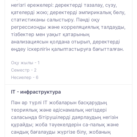
негізгі ережелері: деректерді тазалау, сүзу,
қателерді жою; деректерді эмпирикалық бөлу,
статистиканы салыстыру. Пәнді оқу
регрессионды және корреляциялық талдауды,
тізбектер мен уақыт қатарының
анализациясын қолдана отырып, деректерді
өңдеу іскерлігін қалыптастыруға бағытталған.
Оқу жылы - 1
Семестр - 2
Несиелер - 6
IT - инфраструктура
Пән әр түрлі ІТ жобаларын басқарудың
теориялық және әдіснамалық негіздері
саласында бітірушілерді даярлаудың негізін
құрайды; жоба тәуекелдерін са-палық және
сандық бағалауды жүргізе білу, жобаның