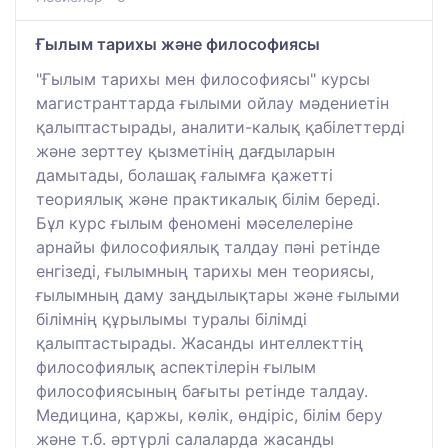
Ғылым тарихы және философиясы
"Ғылым тарихы мен философиясы" курсы
магистранттарда ғылыми ойлау мәдениетін
қалыптастырады, аналити-калық қабілеттерді
және зерттеу қызметінің дағдыларын
дамытады, болашақ ғалымға қажетті
теориялық және практикалық білім береді.
Бұл курс ғылым феномені мәселелеріне
арнайы философиялық талдау пәні ретінде
енгізеді, ғылымның тарихы мен теориясы,
ғылымның даму заңдылықтары және ғылыми
білімнің құрылымы туралы білімді
қалыптастырады. Жасанды интеллекттің
философиялық аспектілерін ғылым
философиясының бағыты ретінде талдау.
Медицина, қаржы, көлік, өндіріс, білім беру
және т.б. әртүрлі салаларда жасанды