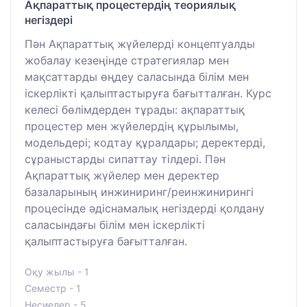
Ақпараттық процестердің теориялық
негіздері
Пән Ақпараттық жүйелерді концептуалды
жобалау кезеңінде стратегиялар мен
мақсаттарды өңдеу саласында білім мен
іскерлікті қалыптастыруға бағытталған. Курс
келесі бөлімдерден тұрады: ақпараттық
процестер мен жүйелердің құрылымы,
модельдері; кодтау құралдары; деректерді,
сұраныстарды сипаттау тілдері. Пән
Ақпараттық жүйелер мен деректер
базаларының инжиниринг/реинжинирингі
процесінде әдіснамалық негіздерді қолдану
саласындағы білім мен іскерлікті
қалыптастыруға бағытталған.
Оқу жылы - 1
Семестр - 1
Несиелер - 5