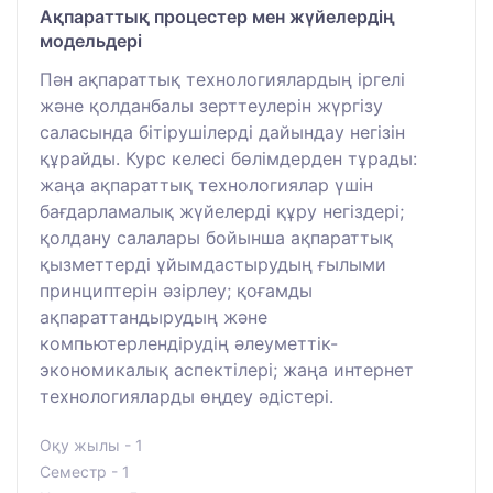
Ақпараттық процестер мен жүйелердің
модельдері
Пән ақпараттық технологиялардың іргелі
және қолданбалы зерттеулерін жүргізу
саласында бітірушілерді дайындау негізін
құрайды. Курс келесі бөлімдерден тұрады:
жаңа ақпараттық технологиялар үшін
бағдарламалық жүйелерді құру негіздері;
қолдану салалары бойынша ақпараттық
қызметтерді ұйымдастырудың ғылыми
принциптерін әзірлеу; қоғамды
ақпараттандырудың және
компьютерлендірудің әлеуметтік-
экономикалық аспектілері; жаңа интернет
технологияларды өңдеу әдістері.
Оқу жылы - 1
Семестр - 1