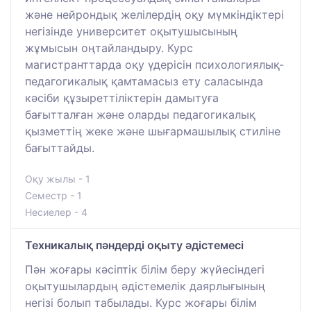
және нейрондық желілердің оқу мүмкіндіктері
негізінде университет оқытушысының
жұмысын оңтайландыру. Курс
магистранттарда оқу үдерісін психологиялық-
педагогикалық қамтамасыз ету саласында
кәсіби құзыреттіліктерін дамытуға
бағытталған және оларды педагогикалық
қызметтің жеке және шығармашылық стиліне
бағыттайды.
Оқу жылы - 1
Семестр - 1
Несиелер - 4
Техникалық пәндерді оқыту әдістемесі
Пән жоғары кәсіптік білім беру жүйесіндегі
оқытушылардың әдістемелік даярлығының
негізі болып табылады. Курс жоғары білім