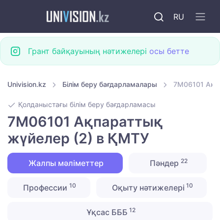
RU
Грант байқауының нәтижелері
осы бетте
Univision.kz
Білім беру бағдарламалары
7M06101 Ақп
Қолданыстағы білім беру бағдарламасы
7M06101 Ақпараттық
жүйелер (2) в ҚМТУ
22
Жалпы мәліметтер
Пәндер
10
10
Профессии
Оқыту нәтижелері
12
Ұқсас БББ