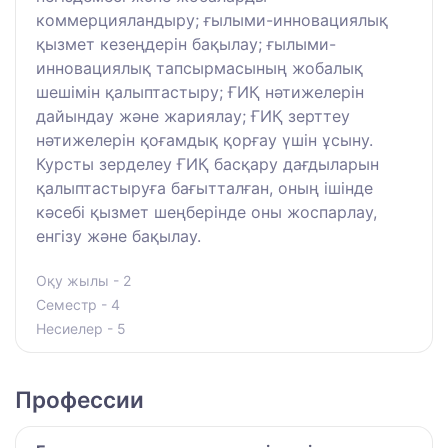
коммерцияландыру; ғылыми-инновациялық
қызмет кезеңдерін бақылау; ғылыми-
инновациялық тапсырмасының жобалық
шешімін қалыптастыру; ҒИҚ нәтижелерін
дайындау және жариялау; ҒИҚ зерттеу
нәтижелерін қоғамдық қорғау үшін ұсыну.
Курсты зерделеу ҒИҚ басқару дағдыларын
қалыптастыруға бағытталған, оның ішінде
кәсебі қызмет шеңберінде оны жоспарлау,
енгізу және бақылау.
Оқу жылы - 2
Семестр - 4
Несиелер - 5
Профессии