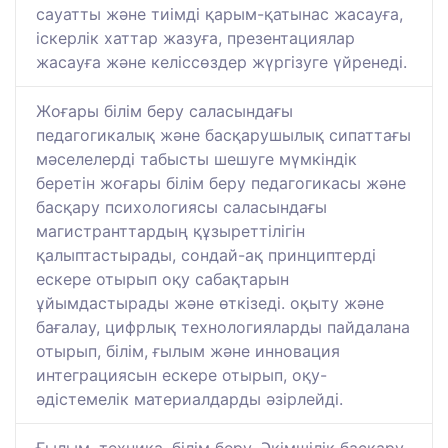
сауатты және тиімді қарым-қатынас жасауға,
іскерлік хаттар жазуға, презентациялар
жасауға және келіссөздер жүргізуге үйренеді.
Жоғары білім беру саласындағы
педагогикалық және басқарушылық сипаттағы
мәселелерді табысты шешуге мүмкіндік
беретін жоғары білім беру педагогикасы және
басқару психологиясы саласындағы
магистранттардың құзыреттілігін
қалыптастырады, сондай-ақ принциптерді
ескере отырып оқу сабақтарын
ұйымдастырады және өткізеді. оқыту және
бағалау, цифрлық технологияларды пайдалана
отырып, білім, ғылым және инновация
интеграциясын ескере отырып, оқу-
әдістемелік материалдарды әзірлейді.