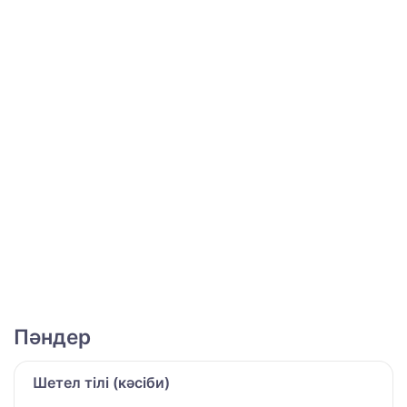
Пәндер
Шетел тілі (кәсіби)