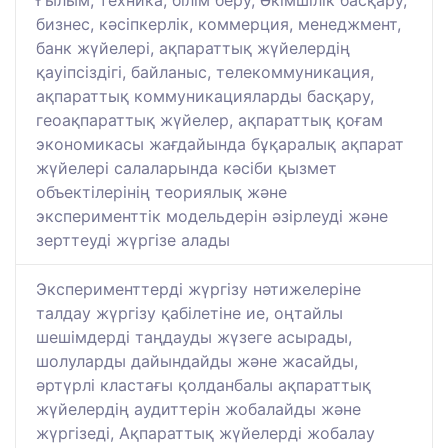
Ғылым, техника, білім беру, Әкімшілік басқару,
бизнес, кәсіпкерлік, коммерция, менеджмент,
банк жүйелері, ақпараттық жүйелердің
қауіпсіздігі, байланыс, телекоммуникация,
ақпараттық коммуникацияларды басқару,
геоақпараттық жүйелер, ақпараттық қоғам
экономикасы жағдайында бұқаралық ақпарат
жүйелері салаларында кәсіби қызмет
объектілерінің теориялық және
эксперименттік модельдерін әзірлеуді және
зерттеуді жүргізе алады
Эксперименттерді жүргізу нәтижелеріне
талдау жүргізу қабілетіне ие, оңтайлы
шешімдерді таңдауды жүзеге асырады,
шолуларды дайындайды және жасайды,
әртүрлі кластағы қолданбалы ақпараттық
жүйелердің аудиттерін жобалайды және
жүргізеді, Ақпараттық жүйелерді жобалау