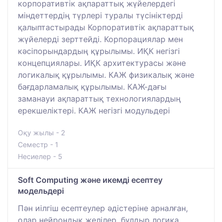
корпоративтік ақпараттық жүйелердегі
міндеттердің түрлері туралы түсініктерді
қалыптастырады Корпоративтік ақпараттық
жүйелерді зерттейді. Корпорациялар мен
кәсіпорындардың құрылымы. ИҚК негізгі
концепциялары. ИҚК архитектурасы және
логикалық құрылымы. КАЖ физикалық және
бағдарламалық құрылымы. КАЖ-дағы
заманауи ақпараттық технологиялардың
ерекшеліктері. КАЖ негізгі модульдері
Оқу жылы - 2
Семестр - 1
Несиелер - 5
Soft Computing және икемді есептеу
модельдері
Пән иілгіш есептеулер әдістеріне арналған,
олар нейрондық желілер, бұлдыр логика,