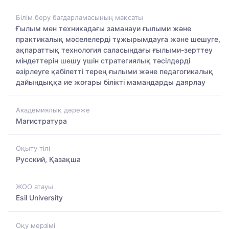
Білім беру бағдарламасының мақсаты
Ғылым мен техникадағы заманауи ғылыми және
практикалық мәселелерді тұжырымдауға және шешуге,
ақпараттық технология саласындағы ғылыми-зерттеу
міндеттерін шешу үшін стратегиялық тәсілдерді
әзірлеуге қабілетті терең ғылыми және педагогикалық
дайындыққа ие жоғары білікті мамандарды даярлау
Академиялық дәреже
Магистратура
Оқыту тілі
Русский, Қазақша
ЖОО атауы
Esil University
Оқу мерзімі