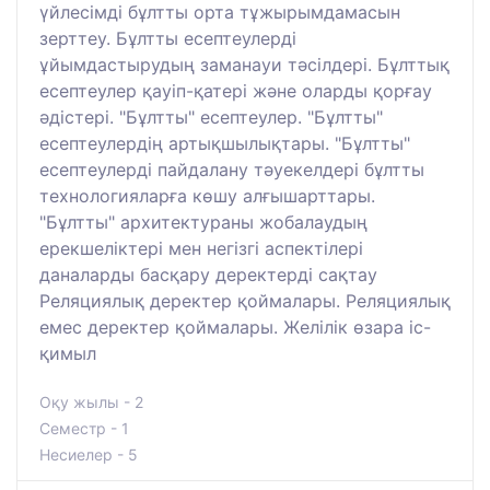
үйлесімді бұлтты орта тұжырымдамасын
зерттеу. Бұлтты есептеулерді
ұйымдастырудың заманауи тәсілдері. Бұлттық
есептеулер қауіп-қатері және оларды қорғау
әдістері. "Бұлтты" есептеулер. "Бұлтты"
есептеулердің артықшылықтары. "Бұлтты"
есептеулерді пайдалану тәуекелдері бұлтты
технологияларға көшу алғышарттары.
"Бұлтты" архитектураны жобалаудың
ерекшеліктері мен негізгі аспектілері
даналарды басқару деректерді сақтау
Реляциялық деректер қоймалары. Реляциялық
емес деректер қоймалары. Желілік өзара іс-
қимыл
Оқу жылы - 2
Семестр - 1
Несиелер - 5