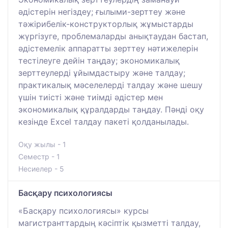
әдістерін негіздеу; ғылыми-зерттеу және
тәжірибелік-конструкторлық жұмыстарды
жүргізуге, проблемаларды анықтаудан бастап,
әдістемелік аппаратты зерттеу нәтижелерін
тестілеуге дейін таңдау; экономикалық
зерттеулерді ұйымдастыру және талдау;
практикалық мәселелерді талдау және шешу
үшін тиісті және тиімді әдістер мен
экономикалық құралдарды таңдау. Пәнді оқу
кезінде Excel талдау пакеті қолданылады.
Оқу жылы - 1
Семестр - 1
Несиелер - 5
Басқару психологиясы
«Басқару психологиясы» курсы
магистранттардың кәсіптік қызметті талдау,