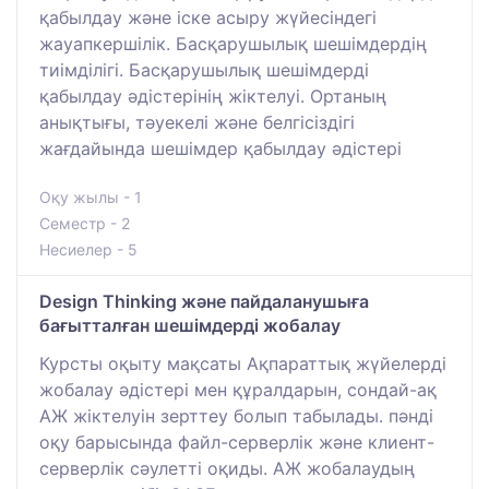
қабылдау және іске асыру жүйесіндегі
жауапкершілік. Басқарушылық шешімдердің
тиімділігі. Басқарушылық шешімдерді
қабылдау әдістерінің жіктелуі. Ортаның
анықтығы, тәуекелі және белгісіздігі
жағдайында шешімдер қабылдау әдістері
Оқу жылы - 1
Семестр - 2
Несиелер - 5
Design Thinking және пайдаланушыға
бағытталған шешімдерді жобалау
Курсты оқыту мақсаты Ақпараттық жүйелерді
жобалау әдістері мен құралдарын, сондай-ақ
АЖ жіктелуін зерттеу болып табылады. пәнді
оқу барысында файл-серверлік және клиент-
серверлік сәулетті оқиды. АЖ жобалаудың