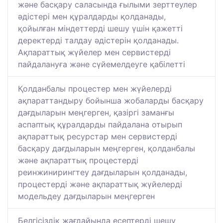
және басқару саласында ғылыми зерттеулер
әдістері мен құралдарды қолданады,
қойылған міндеттерді шешу үшін қажетті
деректерді талдау әдістерін қолданады.
Ақпараттық жүйелер мен сервистерді
пайдалануға және сүйемелдеуге қабілетті
Қолданбалы процестер мен жүйелерді
ақпараттандыру бойынша жобаларды басқару
дағдыларын меңгерген, қазіргі заманғы
аспаптық құралдарды пайдалана отырып
ақпараттық ресурстар мен сервистерді
басқару дағдыларын меңгерген, қолданбалы
және ақпараттық процестерді
реинжинирингтеу дағдыларын қолданады,
процестерді және ақпараттық жүйелерді
модельдеу дағдыларын меңгерген
Белгісіздік жағдайында есептерді шешу