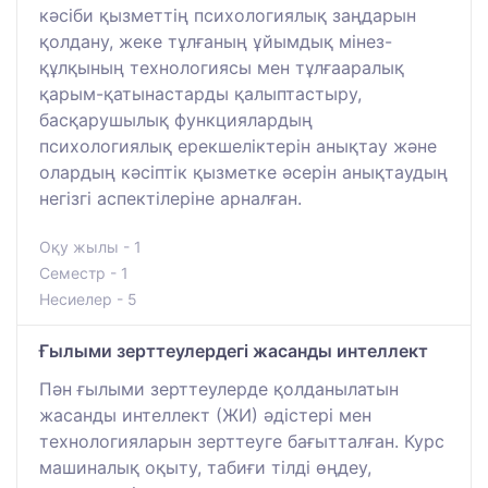
кәсіби қызметтің психологиялық заңдарын
қолдану, жеке тұлғаның ұйымдық мінез-
құлқының технологиясы мен тұлғааралық
қарым-қатынастарды қалыптастыру,
басқарушылық функциялардың
психологиялық ерекшеліктерін анықтау және
олардың кәсіптік қызметке әсерін анықтаудың
негізгі аспектілеріне арналған.
Оқу жылы - 1
Семестр - 1
Несиелер - 5
Ғылыми зерттеулердегі жасанды интеллект
Пән ғылыми зерттеулерде қолданылатын
жасанды интеллект (ЖИ) әдістері мен
технологияларын зерттеуге бағытталған. Курс
машиналық оқыту, табиғи тілді өңдеу,