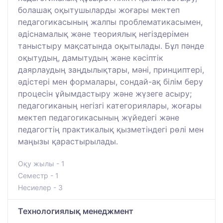
болашақ оқытушыларды жоғары мектеп
педагогикасының жалпы проблематикасымен,
әдіснамалық және теориялық негіздерімен
таныстыру мақсатында оқытылады. Бұл пәнде
оқытудың, дамытудың және кәсіптік
даярлаудың заңдылықтары, мәні, принциптері,
әдістері мен формалары, сондай-ақ білім беру
процесін ұйымдастыру және жүзеге асыру;
педагогиканың негізгі категориялары, жоғары
мектеп педагогикасының жүйедегі және
педагогтің практикалық қызметіндегі рөлі мен
маңызы қарастырылады.
Оқу жылы - 1
Семестр - 1
Несиелер - 3
Технологиялық менеджмент