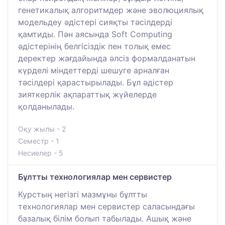
генетикалық алгоритмдер және эволюциялық
модельдеу әдістері сияқты тәсілдерді
қамтиды. Пән аясында Soft Computing
әдістерінің белгісіздік пен толық емес
деректер жағдайында әлсіз формалданатын
күрделі міндеттерді шешуге арналған
тәсілдері қарастырылады. Бұл әдістер
зияткерлік ақпараттық жүйелерде
қолданылады.
Оқу жылы - 2
Семестр - 1
Несиелер - 5
Бұлтты технологиялар мен сервистер
Курстың негізгі мазмұны бұлтты
технологиялар мен сервистер саласындағы
базалық білім болып табылады. Ашық және