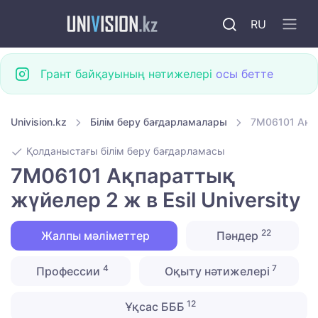
RU
Грант байқауының нәтижелері
осы бетте
Univision.kz
Білім беру бағдарламалары
7M06101 Ақпа
Қолданыстағы білім беру бағдарламасы
7M06101 Ақпараттық
жүйелер 2 ж в Esil University
22
Жалпы мәліметтер
Пәндер
4
7
Профессии
Оқыту нәтижелері
12
Ұқсас БББ