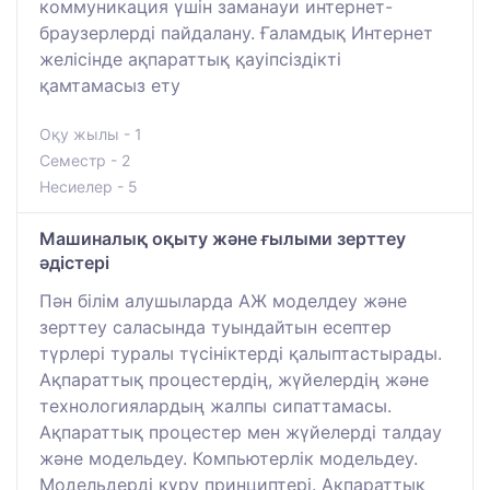
коммуникация үшін заманауи интернет-
браузерлерді пайдалану. Ғаламдық Интернет
желісінде ақпараттық қауіпсіздікті
қамтамасыз ету
Оқу жылы - 1
Семестр - 2
Несиелер - 5
Машиналық оқыту және ғылыми зерттеу
әдістері
Пән білім алушыларда АЖ моделдеу және
зерттеу саласында туындайтын есептер
түрлері туралы түсініктерді қалыптастырады.
Ақпараттық процестердің, жүйелердің және
технологиялардың жалпы сипаттамасы.
Ақпараттық процестер мен жүйелерді талдау
және модельдеу. Компьютерлік модельдеу.
Модельдерді құру принциптері. Ақпараттық