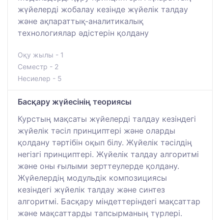
жүйелерді жобалау кезінде жүйелік талдау
және ақпараттық-аналитикалық
технологиялар әдістерін қолдану
Оқу жылы - 1
Семестр - 2
Несиелер - 5
Басқару жүйесінің теориясы
Курстың мақсаты жүйелерді талдау кезіндегі
жүйелік тәсіл принциптері және оларды
қолдану тәртібін оқып білу. Жүйелік тәсілдің
негізгі принциптері. Жүйелік талдау алгоритмі
және оны ғылыми зерттеулерде қолдану.
Жүйелердің модульдік композициясы
кезіндегі жүйелік талдау және синтез
алгоритмі. Басқару міндеттеріндегі мақсаттар
және мақсаттарды тапсырманың түрлері.