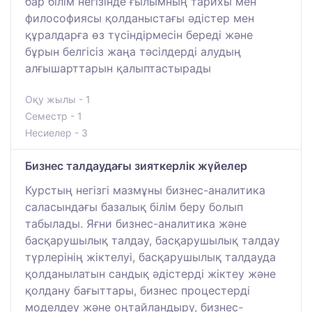
бар білім негізінде ғылымның тарихы мен
философиясы қолданыстағы әдістер мен
құралдарға өз түсіндірмесін береді және
бұрын белгісіз жаңа тәсілдерді алудың
алғышарттарын қалыптастырады
Оқу жылы - 1
Семестр - 1
Несиелер - 3
Бизнес талдаудағы зияткерлік жүйелер
Курстың негізгі мазмұны бизнес-аналитика
саласындағы базалық білім беру болып
табылады. Яғни бизнес-аналитика және
басқарушылық талдау, басқарушылық талдау
түрлерінің жіктелуі, басқарушылық талдауда
қолданылатын сандық әдістерді жіктеу және
қолдану бағыттары, бизнес процестерді
моделдеу және оңтайландыру, бизнес-