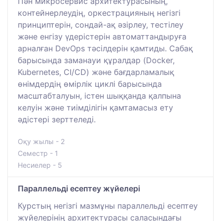
Пән микросервис архитектурасының,
контейнерлеудің, оркестрацияның негізгі
принциптерін, сондай-ақ әзірлеу, тестілеу
және енгізу үдерістерін автоматтандыруға
арналған DevOps тәсілдерін қамтиды. Сабақ
барысында заманауи құралдар (Docker,
Kubernetes, CI/CD) және бағдарламалық
өнімдердің өмірлік циклі барысында
масштабталуын, істен шыққанда қалпына
келуін және тиімділігін қамтамасыз ету
әдістері зерттеледі.
Оқу жылы - 2
Семестр - 1
Несиелер - 5
Параллельді есептеу жүйелері
Курстың негізгі мазмұны параллельді есептеу
жүйелерінің архитектурасы саласындағы