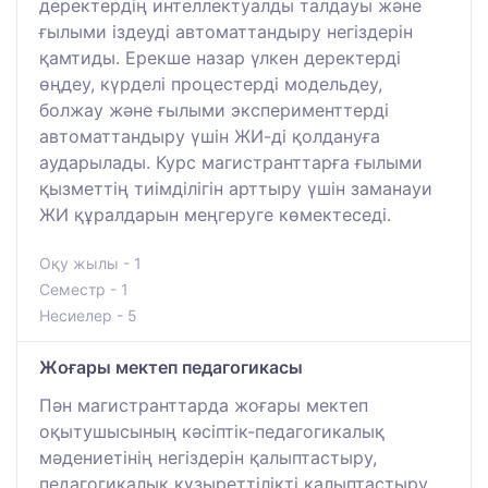
деректердің интеллектуалды талдауы және
ғылыми іздеуді автоматтандыру негіздерін
қамтиды. Ерекше назар үлкен деректерді
өңдеу, күрделі процестерді модельдеу,
болжау және ғылыми эксперименттерді
автоматтандыру үшін ЖИ-ді қолдануға
аударылады. Курс магистранттарға ғылыми
қызметтің тиімділігін арттыру үшін заманауи
ЖИ құралдарын меңгеруге көмектеседі.
Оқу жылы - 1
Семестр - 1
Несиелер - 5
Жоғары мектеп педагогикасы
Пән магистранттарда жоғары мектеп
оқытушысының кәсіптік-педагогикалық
мәдениетінің негіздерін қалыптастыру,
педагогикалық құзыреттілікті қалыптастыру,