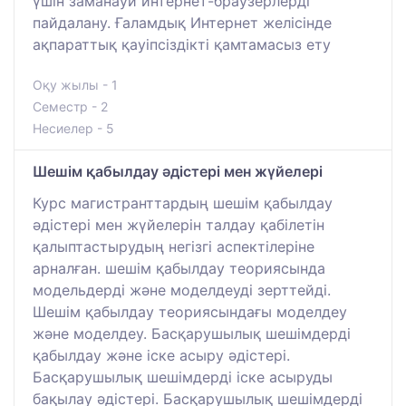
үшін заманауи интернет-браузерлерді
пайдалану. Ғаламдық Интернет желісінде
ақпараттық қауіпсіздікті қамтамасыз ету
Оқу жылы - 1
Семестр - 2
Несиелер - 5
Шешім қабылдау әдістері мен жүйелері
Курс магистранттардың шешім қабылдау
әдістері мен жүйелерін талдау қабілетін
қалыптастырудың негізгі аспектілеріне
арналған. шешім қабылдау теориясында
модельдерді және моделдеуді зерттейді.
Шешім қабылдау теориясындағы моделдеу
және моделдеу. Басқарушылық шешімдерді
қабылдау және іске асыру әдістері.
Басқарушылық шешімдерді іске асыруды
бақылау әдістері. Басқарушылық шешімдерді