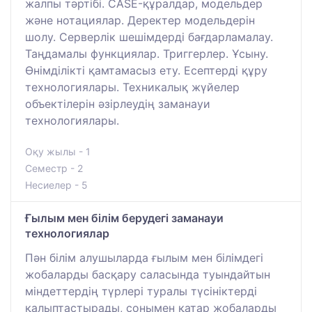
жалпы тәртібі. CASE-құралдар, модельдер
және нотациялар. Деректер модельдерін
шолу. Серверлік шешімдерді бағдарламалау.
Таңдамалы функциялар. Триггерлер. Ұсыну.
Өнімділікті қамтамасыз ету. Есептерді құру
технологиялары. Техникалық жүйелер
объектілерін әзірлеудің заманауи
технологиялары.
Оқу жылы - 1
Семестр - 2
Несиелер - 5
Ғылым мен білім берудегі заманауи
технологиялар
Пән білім алушыларда ғылым мен білімдегі
жобаларды басқару саласында туындайтын
міндеттердің түрлері туралы түсініктерді
қалыптастырады, сонымен қатар жобаларды