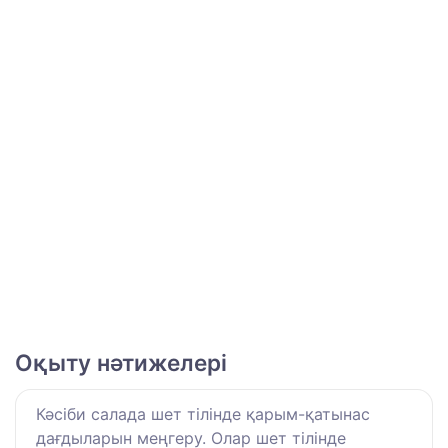
Оқыту нәтижелері
Кәсіби салада шет тілінде қарым-қатынас
дағдыларын меңгеру. Олар шет тілінде