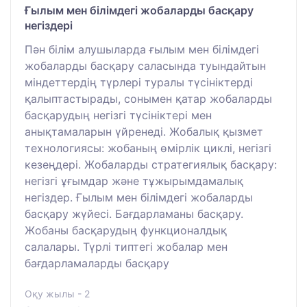
Ғылым мен білімдегі жобаларды басқару
негіздері
Пән білім алушыларда ғылым мен білімдегі
жобаларды басқару саласында туындайтын
міндеттердің түрлері туралы түсініктерді
қалыптастырады, сонымен қатар жобаларды
басқарудың негізгі түсініктері мен
анықтамаларын үйренеді. Жобалық қызмет
технологиясы: жобаның өмірлік циклі, негізгі
кезеңдері. Жобаларды стратегиялық басқару:
негізгі ұғымдар және тұжырымдамалық
негіздер. Ғылым мен білімдегі жобаларды
басқару жүйесі. Бағдарламаны басқару.
Жобаны басқарудың функционалдық
салалары. Түрлі типтегі жобалар мен
бағдарламаларды басқару
Оқу жылы - 2