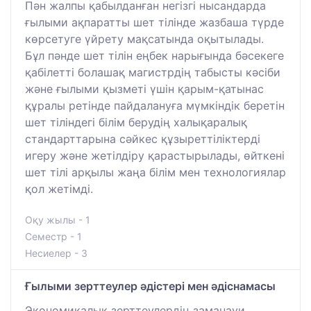
Пән жалпы қабылданған негізгі нысандарда
ғылыми ақпаратты шет тілінде жазбаша түрде
көрсетуге үйрету мақсатында оқытылады.
Бұл пәнде шет тілін еңбек нарығында бәсекеге
қабілетті болашақ магистрдің табысты кәсіби
және ғылыми қызметі үшін қарым-қатынас
құралы ретінде пайдалануға мүмкіндік беретін
шет тіліндегі білім берудің халықаралық
стандарттарына сәйкес құзыреттіліктерді
игеру және жетілдіру қарастырылады, өйткені
шет тілі арқылы жаңа білім мен технологиялар
қол жетімді.
Оқу жылы - 1
Семестр - 1
Несиелер - 3
Ғылыми зерттеулер әдістері мен әдіснамасы
Экономикалық зерттеулердің заманауи