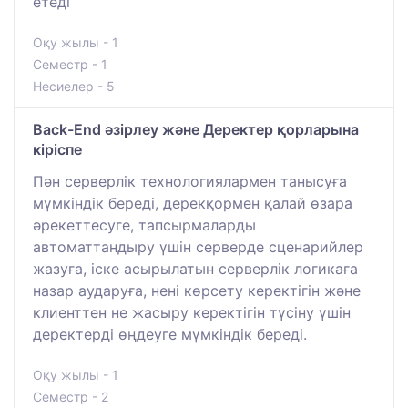
етеді
Оқу жылы - 1
Семестр - 1
Несиелер - 5
Back-End әзірлеу және Деректер қорларына
кіріспе
Пән серверлік технологиялармен танысуға
мүмкіндік береді, дерекқормен қалай өзара
әрекеттесуге, тапсырмаларды
автоматтандыру үшін серверде сценарийлер
жазуға, іске асырылатын серверлік логикаға
назар аударуға, нені көрсету керектігін және
клиенттен не жасыру керектігін түсіну үшін
деректерді өңдеуге мүмкіндік береді.
Оқу жылы - 1
Семестр - 2