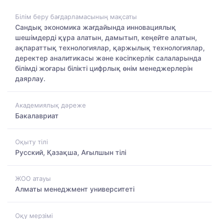
Білім беру бағдарламасының мақсаты
Сандық экономика жағдайында инновациялық
шешімдерді құра алатын, дамытып, кеңейте алатын,
ақпараттық технологиялар, қаржылық технологиялар,
деректер аналитикасы және кәсіпкерлік салаларында
білімді жоғары білікті цифрлық өнім менеджерлерін
даярлау.
Академиялық дәреже
Бакалавриат
Оқыту тілі
Русский, Қазақша, Ағылшын тілі
ЖОО атауы
Алматы менеджмент университеті
Оқу мерзімі