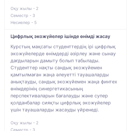
Оқу жылы - 2
Семестр - 3
Несиелер - 5
Цифрлық экожүйелер ішінде өнімді жасау
Курстың мақсаты студенттердің ірі цифрлық
экожүйелерде өнімдерді әзірлеу және сынау
дағдыларын дамыту болып табылады.
Студенттер нақты сандық экожүйемен
қамтылмаған жаңа әлеуетті тауашаларды
анықтауды, сандық экожүйемен жаңа финтех
өнімдерінің синергетикасының
перспективаларын бағалауды және супер
қолданбалар сияқты цифрлық экожүйелер
үшін тауашаларды жасауды үйренеді.
Оқу жылы - 2
Семестр - 3