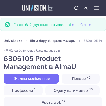
RU
Грант байқауының нәтижелері
осы бетте
Univision.kz
Білім беру бағдарламалары
6B06105 Prod
Жаңа білім беру бағдарламасы
6B06105 Product
Management в AlmaU
40
Жалпы мәліметтер
Пәндер
1
15
Профессии
Оқыту нәтижелері
19
Ұқсас БББ