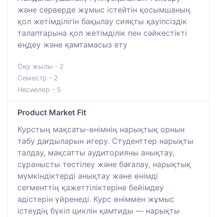
және серверде жұмыс істейтін қосымшаның
қол жетімділігін бақылау сияқты қауіпсіздік
талаптарына қол жетімділік пен сәйкестікті
өңдеу және қамтамасыз ету
Оқу жылы - 2
Семестр - 2
Несиелер - 5
Product Market Fit
Курстың мақсаты-өнімнің нарықтық орнын
табу дағдыларын игеру. Студенттер нарықты
талдау, мақсатты аудиторияны анықтау,
сұранысты тестілеу және бағалау, нарықтық
мүмкіндіктерді анықтау және өнімді
сегменттің қажеттіліктеріне бейімдеу
әдістерін үйренеді. Курс өніммен жұмыс
істеудің бүкіл циклін қамтиды — нарықты