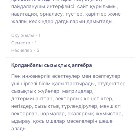
пайдаланушы интерфейсі, сайт құрылымы,
навигация, орналасу, түстер, қаріптер және
жалпы кескіндер дағдыларын дамытады.
Оқу жылы - 1
Семестр - 1
Несиелер - 5
Қолданбалы сызықтық алгебра
Пән инженерлік есептеулер мен есептеулер
үшін іргелі білім қалыптастырады, студенттер
сызықтық жүйелер, матрицалар,
детерминанттар, векторлық кеңістіктер,
негіздер, сызықтық түрлендірулер, меншікті
векторлар, нормалар, скалярлық жұмыстар,
ыдырау, қосымшалар мәселелерін шеше
алады.