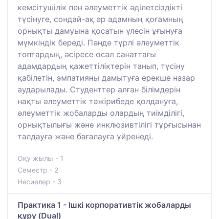
кемсітушілік пен әлеуметтік әділетсіздікті
түсінуге, сондай-ақ әр адамның қоғамның
орнықты дамуына қосатын үлесін ұғынуға
мүмкіндік береді. Пәнде түрлі әлеуметтік
топтардың, әсіресе осал санаттағы
адамдардың қажеттіліктерін танып, түсіну
қабілетін, эмпатияны дамытуға ерекше назар
аударылады. Студенттер алған білімдерін
нақты әлеуметтік тәжірибеде қолдануға,
әлеуметтік жобаларды олардың тиімділігі,
орнықтылығы және инклюзивтілігі тұрғысынан
талдауға және бағалауға үйренеді.
Оқу жылы - 1
Семестр - 2
Несиелер - 3
Практика 1 - Ішкі корпоративтік жобаларды
құру (Dual)