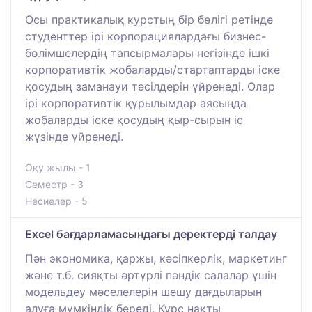
Осы практикалық курстың бір бөлігі ретінде
студенттер ірі корпорациялардағы бизнес-
бөлімшелердің тапсырмалары негізінде ішкі
корпоративтік жобаларды/стартаптарды іске
қосудың заманауи тәсілдерін үйренеді. Олар
ірі корпоративтік құрылымдар аясында
жобаларды іске қосудың қыр-сырын іс
жүзінде үйренеді.
Оқу жылы - 1
Семестр - 3
Несиелер - 5
Excel бағдарламасындағы деректерді талдау
Пән экономика, қаржы, кәсіпкерлік, маркетинг
және т.б. сияқты әртүрлі пәндік салалар үшін
модельдеу мәселелерін шешу дағдыларын
алуға мүмкіндік береді. Курс нақты