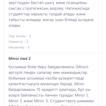
зерттеуден бастап шығу және позицияны
сақтау стратегиясын әзірлеу. Нәтижесінде
студенттер нарықты талдай алады және
табысты өнімдер жасау үшін білімді қолдана
алады.
Оқу жылы - 2
Семестр - 2
Несиелер - 5
Minor пәні 2
Қосымша білім беру бағдарламасы (Minor)
әртүрлі пәндік салалар мен мамандықтар
бойынша қосымша кәсіби құзыреттерді
қалыптастыруға мүмкіндік береді. Minor
бағдарламасы 15 кредитті қамтиды, бұл үш
өзара байланысты пәннен тұрады: Minor 1,
Minor 2 және Minor 3. Студенттерге шамамен