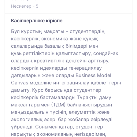
Несиелер - 5
Кәсіпкерлікке кіріспе
Бұл курстың мақсаты – студенттердің
кәсіпкерлік, экономика және құқық
салаларында базалық білімдері мен
құзыреттіліктерін қалыптастыру, сондай-ақ
олардың креативтілік деңгейін арттыру,
кәсіпкерлік идеяларды генерациялау
дағдыларын және оларды Business Model
Canvas моделіне интеграциялау қабілеттерін
дамыту. Курс барысында студенттер
кәсіпкерлік бастамаларды Тұрақты даму
мақсаттарымен (ТДМ) байланыстырудың
маңыздылығын түсініп, әлеуметтік және
экологиялық әсері бар жобалар әзірлеуді
үйренеді. Сонымен қатар, студенттер
нарықтық экономиканың негіздерімен,