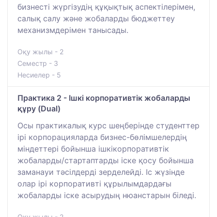
бизнесті жүргізудің құқықтық аспектілерімен,
салық салу және жобаларды бюджеттеу
механизмдерімен танысады.
Оқу жылы - 2
Семестр - 3
Несиелер - 5
Практика 2 - Ішкі корпоративтік жобаларды
құру (Dual)
Осы практикалық курс шеңберінде студенттер
ірі корпорацияларда бизнес-бөлімшелердің
міндеттері бойынша ішкікорпоративтік
жобаларды/стартаптарды іске қосу бойынша
заманауи тәсілдерді зерделейді. Іс жүзінде
олар ірі корпоративті құрылымдардағы
жобаларды іске асырудың нюанстарын біледі.
Оқу жылы - 2