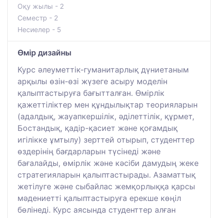
Оқу жылы - 2
Семестр - 2
Несиелер - 5
Өмір дизайны
Курс әлеуметтік-гуманитарлық дүниетаным
арқылы өзін-өзі жүзеге асыру моделін
қалыптастыруға бағытталған. Өмірлік
қажеттіліктер мен құндылықтар теорияларын
(адалдық, жауапкершілік, әділеттілік, құрмет,
Бостандық, қадір-қасиет және қоғамдық
игілікке ұмтылу) зерттей отырып, студенттер
өздерінің бағдарларын түсінеді және
бағалайды, өмірлік және кәсіби дамудың жеке
стратегияларын қалыптастырады. Азаматтық
жетілуге және сыбайлас жемқорлыққа қарсы
мәдениетті қалыптастыруға ерекше көңіл
бөлінеді. Курс аясында студенттер алған