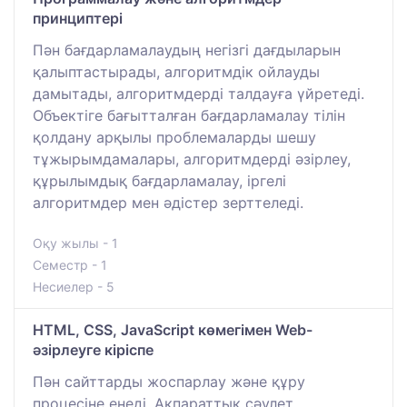
принциптері
Пән бағдарламалаудың негізгі дағдыларын
қалыптастырады, алгоритмдік ойлауды
дамытады, алгоритмдерді талдауға үйретеді.
Объектіге бағытталған бағдарламалау тілін
қолдану арқылы проблемаларды шешу
тұжырымдамалары, алгоритмдерді әзірлеу,
құрылымдық бағдарламалау, іргелі
алгоритмдер мен әдістер зерттеледі.
Оқу жылы - 1
Семестр - 1
Несиелер - 5
HTML, CSS, JavaScript көмегімен Web-
әзірлеуге кіріспе
Пән сайттарды жоспарлау және құру
процесіне енеді. Ақпараттық сәулет,