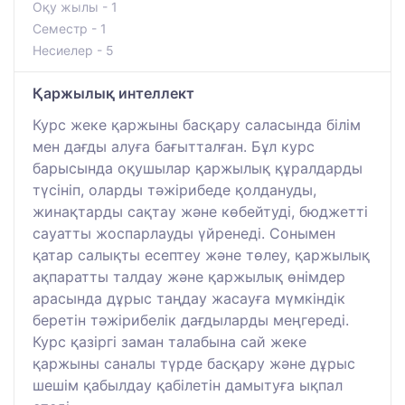
Оқу жылы - 1
Семестр - 1
Несиелер - 5
Қаржылық интеллект
Курс жеке қаржыны басқару саласында білім
мен дағды алуға бағытталған. Бұл курс
барысында оқушылар қаржылық құралдарды
түсініп, оларды тәжірибеде қолдануды,
жинақтарды сақтау және көбейтуді, бюджетті
сауатты жоспарлауды үйренеді. Сонымен
қатар салықты есептеу және төлеу, қаржылық
ақпаратты талдау және қаржылық өнімдер
арасында дұрыс таңдау жасауға мүмкіндік
беретін тәжірибелік дағдыларды меңгереді.
Курс қазіргі заман талабына сай жеке
қаржыны саналы түрде басқару және дұрыс
шешім қабылдау қабілетін дамытуға ықпал