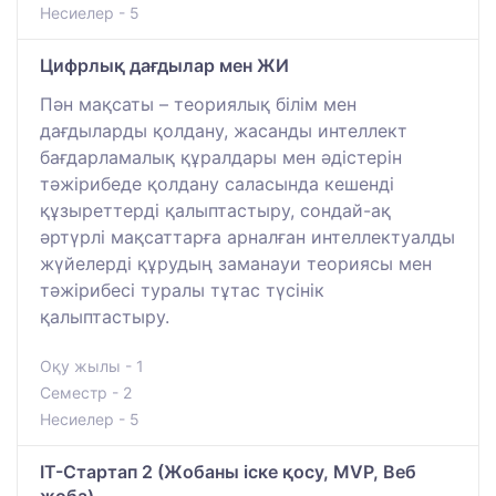
Несиелер - 5
Цифрлық дағдылар мен ЖИ
Пән мақсаты – теориялық білім мен
дағдыларды қолдану, жасанды интеллект
бағдарламалық құралдары мен әдістерін
тәжірибеде қолдану саласында кешенді
құзыреттерді қалыптастыру, сондай-ақ
әртүрлі мақсаттарға арналған интеллектуалды
жүйелерді құрудың заманауи теориясы мен
тәжірибесі туралы тұтас түсінік
қалыптастыру.
Оқу жылы - 1
Семестр - 2
Несиелер - 5
IT-Стартап 2 (Жобаны іске қосу, MVP, Веб
жоба)