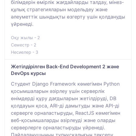
білімдерін өмірлік жағдайларды талдау, мінез-
құлық стратегияларын модельдеу және
әлеуметтік шындықты өзгерту үшін қолдануды
үйренеді.
Оқу жылы - 2
Семестр - 2
Несиелер - 3
Жетілдірілген Back-End Development 2 және
DevOps курсы
Студент Django Framework көмегімен Python
қосымшаларын әзірлеу үшін серверлік
өнімдерді құру дағдыларын жетілдіруді, DB
қолдауын қоса, ARI-ді дамытуды және API-ді
серверге орналастыруды, ReactJS көмегімен
веб-қосымшаларды әзірлеуді және оларды
серверлерге орналастыруды үйренеді.
Пайдаланушының түпнұсқалығын тексеру