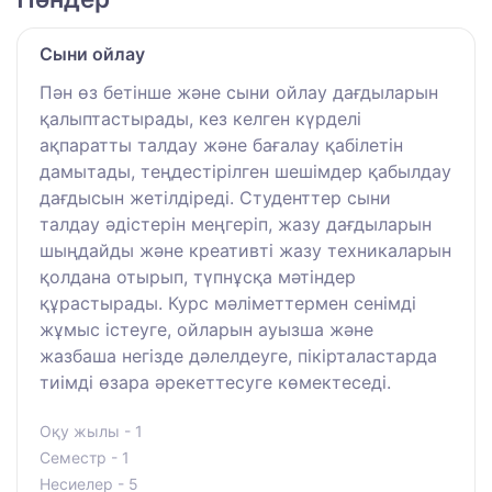
Сыни ойлау
Пән өз бетінше және сыни ойлау дағдыларын
қалыптастырады, кез келген күрделі
ақпаратты талдау және бағалау қабілетін
дамытады, теңдестірілген шешімдер қабылдау
дағдысын жетілдіреді. Студенттер сыни
талдау әдістерін меңгеріп, жазу дағдыларын
шыңдайды және креативті жазу техникаларын
қолдана отырып, түпнұсқа мәтіндер
құрастырады. Курс мәліметтермен сенімді
жұмыс істеуге, ойларын ауызша және
жазбаша негізде дәлелдеуге, пікірталастарда
тиімді өзара әрекеттесуге көмектеседі.
Оқу жылы - 1
Семестр - 1
Несиелер - 5