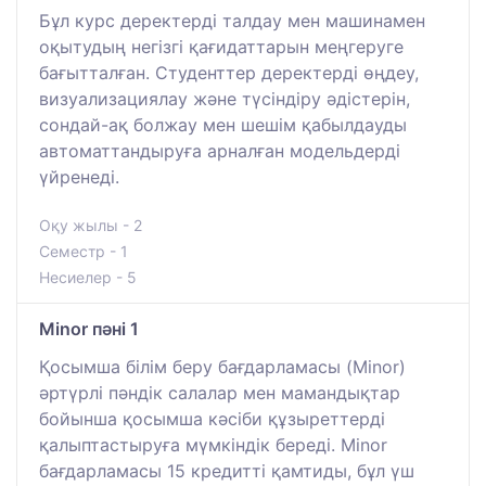
Бұл курс деректерді талдау мен машинамен
оқытудың негізгі қағидаттарын меңгеруге
бағытталған. Студенттер деректерді өңдеу,
визуализациялау және түсіндіру әдістерін,
сондай-ақ болжау мен шешім қабылдауды
автоматтандыруға арналған модельдерді
үйренеді.
Оқу жылы - 2
Семестр - 1
Несиелер - 5
Minor пәні 1
Қосымша білім беру бағдарламасы (Minor)
әртүрлі пәндік салалар мен мамандықтар
бойынша қосымша кәсіби құзыреттерді
қалыптастыруға мүмкіндік береді. Minor
бағдарламасы 15 кредитті қамтиды, бұл үш