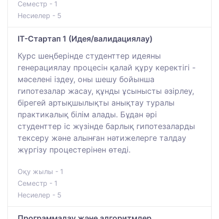
Семестр - 1
Несиелер - 5
IT-Стартап 1 (Идея/валидациялау)
Курс шеңберінде студенттер идеяны
генерациялау процесін қалай құру керектігі -
мәселені іздеу, оны шешу бойынша
гипотезалар жасау, құнды ұсынысты әзірлеу,
бірегей артықшылықты анықтау туралы
практикалық білім алады. Бұдан әрі
студенттер іс жүзінде барлық гипотезаларды
тексеру және алынған нәтижелерге талдау
жүргізу процестерінен өтеді.
Оқу жылы - 1
Семестр - 1
Несиелер - 5
Программалау және алгоритмдер