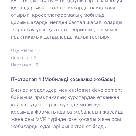
Курстың мақсаты – тыңдаушыларға заманауи
құралдар мен технологияларды пайдалана
отырып, кроссплатформалық мобильді
қосымшаларды нөлден бастап жасап, оларды
жариялау үшін қажетті теориялық білім мен
практикалық дағдыларды қалыптастыру.
Оқу жылы - 2
Семестр - 2
Несиелер - 5
IT-стартап 4 (Мобильді қосымша жобасы)
Бизнес-модельдер мен customer development
бойынша практикалық курстардан өткеннен
кейін студенттер іс жүзінде мобильді
қосымша форматында өз жобаларын жасайды
және оны MVP түрінде іске қосады және осы
жобаларды одан әрі сынақтан өткізеді.