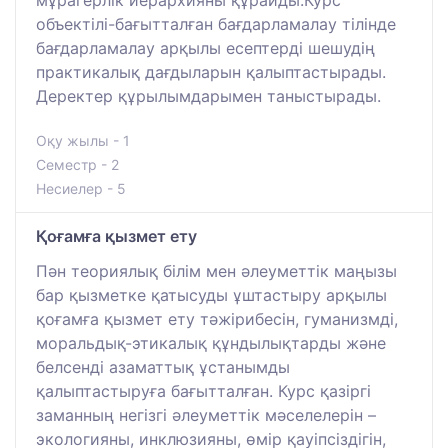
объектілі-бағытталған бағдарламалау тілінде
бағдарламалау арқылы есептерді шешудің
практикалық дағдыларын қалыптастырады.
Деректер құрылымдарымен таныстырады.
Оқу жылы - 1
Семестр - 2
Несиелер - 5
Қоғамға қызмет ету
Пән теориялық білім мен әлеуметтік маңызы
бар қызметке қатысуды ұштастыру арқылы
қоғамға қызмет ету тәжірибесін, гуманизмді,
моральдық-этикалық құндылықтарды және
белсенді азаматтық ұстанымды
қалыптастыруға бағытталған. Курс қазіргі
заманның негізгі әлеуметтік мәселелерін –
экологияны, инклюзияны, өмір қауіпсіздігін,