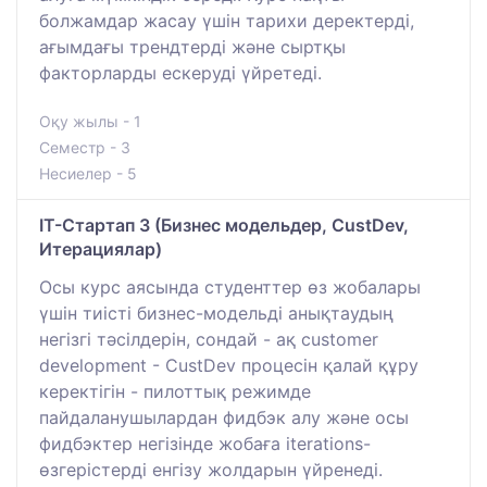
болжамдар жасау үшін тарихи деректерді,
ағымдағы трендтерді және сыртқы
факторларды ескеруді үйретеді.
Оқу жылы - 1
Семестр - 3
Несиелер - 5
IT-Стартап 3 (Бизнес модельдер, CustDev,
Итерациялар)
Осы курс аясында студенттер өз жобалары
үшін тиісті бизнес-модельді анықтаудың
негізгі тәсілдерін, сондай - ақ customer
development - CustDev процесін қалай құру
керектігін - пилоттық режимде
пайдаланушылардан фидбэк алу және осы
фидбэктер негізінде жобаға iterations-
өзгерістерді енгізу жолдарын үйренеді.