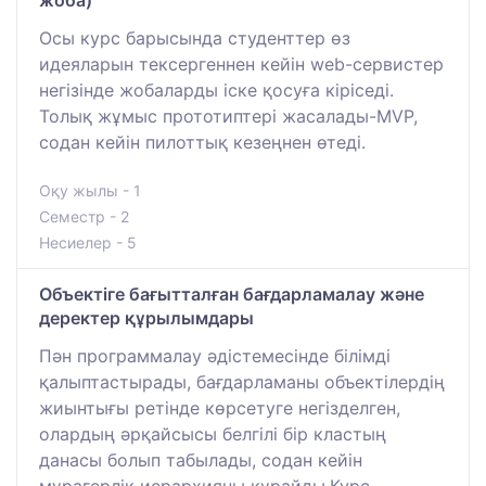
Осы курс барысында студенттер өз
идеяларын тексергеннен кейін web-сервистер
негізінде жобаларды іске қосуға кіріседі.
Толық жұмыс прототиптері жасалады-MVP,
содан кейін пилоттық кезеңнен өтеді.
Оқу жылы - 1
Семестр - 2
Несиелер - 5
Объектіге бағытталған бағдарламалау және
деректер құрылымдары
Пән программалау әдістемесінде білімді
қалыптастырады, бағдарламаны объектілердің
жиынтығы ретінде көрсетуге негізделген,
олардың әрқайсысы белгілі бір кластың
данасы болып табылады, содан кейін
мұрагерлік иерархияны құрайды.Курс