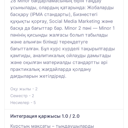
28 Minor бағдарламасының бірін таңдау
ұсынылады, олардың қатарында: Жобаларды
басқару (IPMA стандарты), Бизнестегі
құқықты қорғау, Social Media Marketing және
басқа да бағыттар бар. Minor 2 пәні — Minor 1
пәнінің қисынды жалғасы болып табылады
және алынған білімді тереңдетуге
бағытталған. Бұл курс күрделі тақырыптарды
қамтиды, аналитикалық ойлауды дамытады
және оқылған материалды стандартты әрі
практикалық жағдайларда қолдану
дағдыларын жетілдіреді.
Оқу жылы - 2
Семестр - 2
Несиелер - 5
Интеграция қаржысы 1.0 / 2.0
Курстың мақсаты – тыңдаушыларды