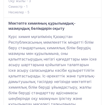
Оқу жылы - 3
Семестр - 1
Несиелер - 5
Мектепте химияның құрылымдық-
мазмұндық бөлімдерін оқыту
Курс химия мұғалімінің Қазақстан
Республикасының мемлекеттік міндетті білім
беру стандартының химиялық білім берудің
мазмұны мен құрылымына, оны
қалыптастырудың негізгі қағидаттары мен іске
асыру шарттарына қойылатын талаптарын
іске асыру саласындағы кәсіби құзыреттілігін
қалыптастырады. Іс-әрекеттік және тұлғалық-
дамытушылық тәсілдер негізінде мектептегі
химиялық білім беруді ұйымдастыру, жалпы
білім беруді стандарттау әдіснамасы
шеңберінде оқу мазмұнын іріктеу және
құрылымдау мәселесі талқыланады.