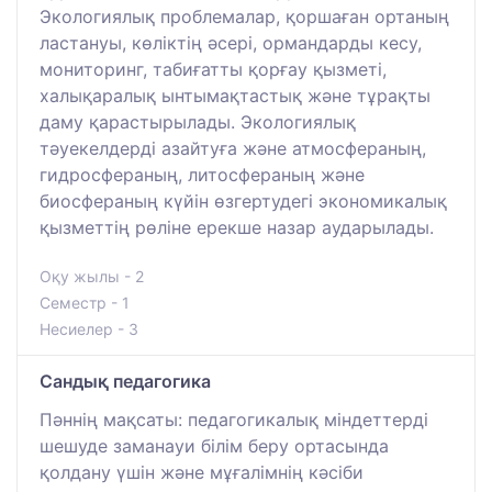
Экологиялық проблемалар, қоршаған ортаның
ластануы, көліктің әсері, ормандарды кесу,
мониторинг, табиғатты қорғау қызметі,
халықаралық ынтымақтастық және тұрақты
даму қарастырылады. Экологиялық
тәуекелдерді азайтуға және атмосфераның,
гидросфераның, литосфераның және
биосфераның күйін өзгертудегі экономикалық
қызметтің рөліне ерекше назар аударылады.
Оқу жылы - 2
Семестр - 1
Несиелер - 3
Сандық педагогика
Пәннің мақсаты: педагогикалық міндеттерді
шешуде заманауи білім беру ортасында
қолдану үшін және мұғалімнің кәсіби