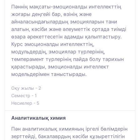
Пәннің мақсаты-эмоционалды интеллекттің
жоғары деңгейі бар, өзінің және
айналасындағылардың эмоцияларын тани
алатын, кәсіби және әлеуметтік ортада тиімді
өзара әрекеттесетін адамды қалыптастыру.
Курс эмоционалды интеллекттің,
модульдердің, эмоциялар түрлерінің,
темперамент түрлерінің пайда болу тарихын
қарастырады, эмоционалды интеллект
модельдерімен таныстырады.
Оқу жылы - 2
Семестр - 1
Несиелер - 5
Аналитикалық химия
Пән аналитикалық химияның іргелі бөлімдерін
зерттейді, бакалаврдың кәсіби құзыреттілігін