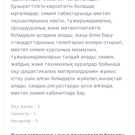
Құзыреттілігін көрсететін болашақ
мұғалімдер: химия сабақтарында мектеп
оқушыларының нақты, тұжырымдамалық,
процедуралық және метакогнитивтік
білімдерін қолдана алады; жаңа білім беру
стандарттарының талаптарын ескере отырып,
мектеп химия курсының мазмұнын,
тұжырымдамаларын талдай алады; химия,
жабдық және техникалық құралдар бойынша
оқу-дидактикалық материалдармен жұмыс
істеу үшін алған білімдерін жүйелеп,жинақтай
алады, сандық ресурстарды қоса алғанда,
мектеп химия кабинетінде бар.
Оқу жылы - 3
Семестр - 1
Несиелер - 5
Химия зертханасы және тәуекелдерді басқару