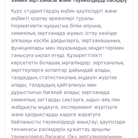
Курс студенттердің еңбек қауіпсіздігі және
еңбекті қорғау ережелері туралы
Нормативтік-құқықтық білім алуына,
химиялық зертханада жұмыс істеу кезінде
алғашқы кәсіби дағдыларға, зертханашының
функциялары мен лауазымдық міндеттерімен
танысуға ықпал етеді. Құзыреттілікті
көрсететін болашақ мұғалімдер: зертханалық
зерттеулерге аспаптар дайындай алады,
талдаудың статистикалық өңдеуін жүргізе
алады, талдаудың қайталануы мен
дұрыстығын бағалай алады; зертханада
химиялық заттарды сақтауға, ыдыс-аяқ пен
жабдықты өңдеуге, эксперимент жүргізуге
және қалдықтарды кәдеге жаратуға
байланысты тәуекелдерді анықтау; қауіпсіздік
техникасы рәсімдерін құжаттау арқылы
тәуекелдерді басқару: Оқу зертханаларының