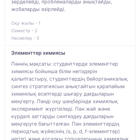
зерделейді, проблемаларды анықтайды,
жобаларды әзірлейді.
Оқу жылы - 1
Семестр - 2
Несиелер - 5
Элементтер химиясы
Пәннің мақсаты: студенттерде элементтер
химиясы бойынша білім негіздерін
қалыптастыру, студенттердің бейорганикалық
синтез стратегиясын анықтайтын қарапайым
химиялық есептерді шығару дағдыларын
меңгерту. Пәнді оқу шеңберінде химиялық
эксперимент жүргізіледі. Пән жай және
күрделі заттарды синтездеу дағдыларын
меңгеруге бағытталған. Пән элементтердің
периодтық жүйесінің (s, p, d, f-элементтер)
негізгі және қосалқы топшаларының химиялық