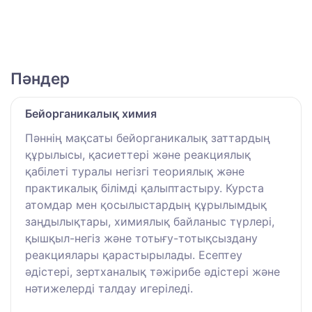
Пәндер
Бейорганикалық химия
Пәннің мақсаты бейорганикалық заттардың
құрылысы, қасиеттері және реакциялық
қабілеті туралы негізгі теориялық және
практикалық білімді қалыптастыру. Курста
атомдар мен қосылыстардың құрылымдық
заңдылықтары, химиялық байланыс түрлері,
қышқыл-негіз және тотығу-тотықсыздану
реакциялары қарастырылады. Есептеу
әдістері, зертханалық тәжірибе әдістері және
нәтижелерді талдау игеріледі.