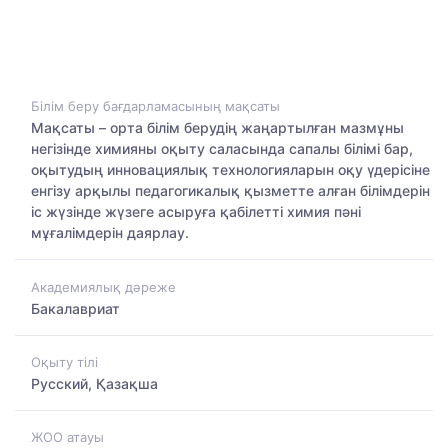
Білім беру бағдарламасының мақсаты
Мақсаты – орта білім берудің жаңартылған мазмұны
негізінде химияны оқыту саласында сапалы білімі бар,
оқытудың инновациялық технологияларын оқу үдерісіне
енгізу арқылы педагогикалық қызметте алған білімдерін
іс жүзінде жүзеге асыруға қабілетті химия пәні
мұғалімдерін даярлау.
Академиялық дәреже
Бакалавриат
Оқыту тілі
Русский, Қазақша
ЖОО атауы