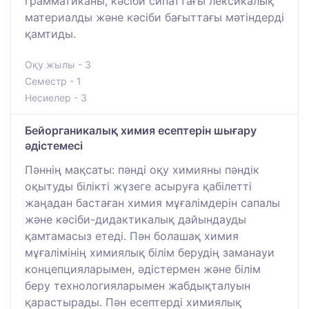
грамматиканы, кәсіби сипаттағы лексикалық
материалды және кәсіби бағыттағы мәтіндерді
қамтиды.
Оқу жылы - 3
Семестр - 1
Несиелер - 3
Бейорганикалық химия есептерін шығару
әдістемесі
Пәннің мақсаты: пәнді оқу химияны пәндік
оқытуды білікті жүзеге асыруға қабілетті
жаңадан бастаған химия мұғалімдерін сапалы
және кәсіби-дидактикалық дайындауды
қамтамасыз етеді. Пән болашақ химия
мұғалімінің химиялық білім берудің заманауи
концепцияларымен, әдістермен және білім
беру технологияларымен жабдықталуын
қарастырады. Пән есептерді химиялық