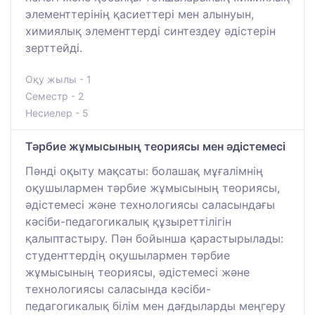
элементтерінің қасиеттері мен алынуын,
химиялық элементтерді синтездеу әдістерін
зерттейді.
Оқу жылы - 1
Семестр - 2
Несиелер - 5
Тәрбие жұмысының теориясы мен әдістемесі
Пәнді оқыту мақсаты: болашақ мұғалімнің
оқушылармен тәрбие жұмысының теориясы,
әдістемесі және технологиясы саласындағы
кәсіби-педагогикалық құзыреттілігін
қалыптастыру. Пән бойынша қарастырылады:
студенттердің оқушылармен тәрбие
жұмысының теориясы, әдістемесі және
технологиясы саласында кәсіби-
педагогикалық білім мен дағдыларды меңгеру