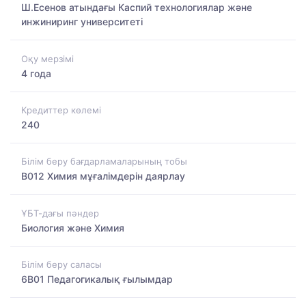
Ш.Есенов атындағы Каспий технологиялар және
инжиниринг университеті
Оқу мерзімі
4 года
Кредиттер көлемі
240
Білім беру бағдарламаларының тобы
B012 Химия мұғалімдерін даярлау
ҰБТ-дағы пәндер
Биология және Химия
Білім беру саласы
6B01 Педагогикалық ғылымдар