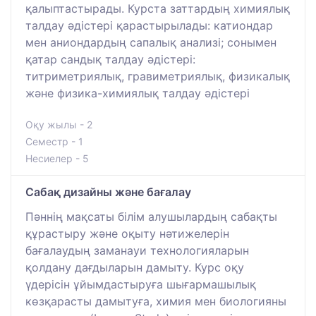
қалыптастырады. Курста заттардың химиялық
талдау әдістері қарастырылады: катиондар
мен аниондардың сапалық анализі; сонымен
қатар сандық талдау әдістері:
титриметриялық, гравиметриялық, физикалық
және физика-химиялық талдау әдістері
Оқу жылы - 2
Семестр - 1
Несиелер - 5
Сабақ дизайны және бағалау
Пәннің мақсаты білім алушылардың сабақты
құрастыру және оқыту нәтижелерін
бағалаудың заманауи технологияларын
қолдану дағдыларын дамыту. Курс оқу
үдерісін ұйымдастыруға шығармашылық
көзқарасты дамытуға, химия мен биологияны