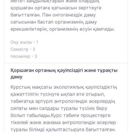
негізгі заңдылықтарын және олардың
қоршаған ортаға қатынасын зерттеуге
бағытталған. Пән онтогенездік даму
сатысынан бастап организмнің даму
ерекшеліктерін, организмнің өсуін қамтиды.
Оқу жылы - 1
Семестр - 2
Несиелер - 3
Қоршаған ортаның қауіпсіздігі және тұрақты
даму
Курстың мақсаты экологиялық қауіпсіздіктің
қажеттілігін түсінуге ықпал ете отырып,
табиғатқа әртүрлі антропогендік әсерлердің
сипаты мен салдары туралы түсінік беру
болып табылады.Курс табиғи процестерге
тікелей және жанама антропогендік әсерлер
туралы білімді қалыптастыруға бағытталған.