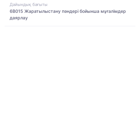
Дайындық бағыты
6B015 Жаратылыстану пәндері бойынша мұғалімдер
даярлау