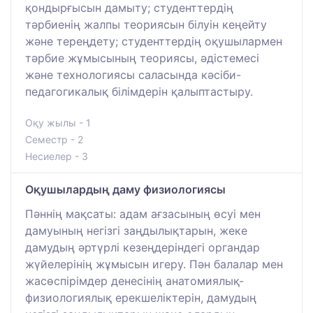
қондырғысын дамыту; студенттердің
тәрбиенің жалпы теориясын білуін кеңейту
және тереңдету; студенттердің оқушылармен
тәрбие жұмысының теориясы, әдістемесі
және технологиясы саласында кәсіби-
педагогикалық білімдерін қалыптастыру.
Оқу жылы - 1
Семестр - 2
Несиелер - 3
Оқушылардың даму физиологиясы
Пәннің мақсаты: адам ағзасының өсуі мен
дамуының негізгі заңдылықтарын, жеке
дамудың әртүрлі кезеңдеріндегі органдар
жүйелерінің жұмысын игеру. Пән балалар мен
жасөспірімдер денесінің анатомиялық-
физиологиялық ерекшеліктерін, дамудың