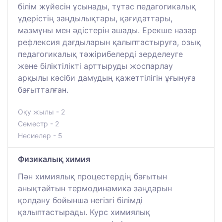
білім жүйесін ұсынады, тұтас педагогикалық
үдерістің заңдылықтары, қағидаттары,
мазмұны мен әдістерін ашады. Ерекше назар
рефлексия дағдыларын қалыптастыруға, озық
педагогикалық тәжірибелерді зерделеуге
және біліктілікті арттыруды жоспарлау
арқылы кәсіби дамудың қажеттілігін ұғынуға
бағытталған.
Оқу жылы - 2
Семестр - 2
Несиелер - 5
Физикалық химия
Пән химиялық процестердің бағытын
анықтайтын термодинамика заңдарын
қолдану бойынша негізгі білімді
қалыптастырады. Курс химиялық