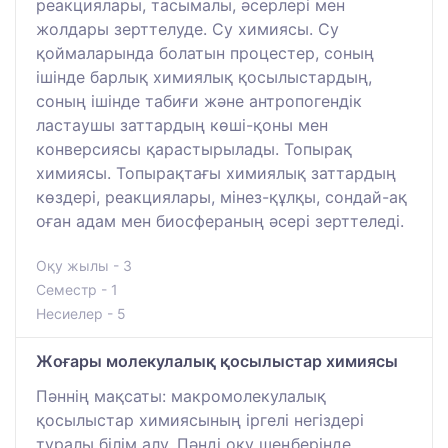
реакциялары, тасымалы, әсерлері мен
жолдары зерттелуде. Су химиясы. Су
қоймаларында болатын процестер, соның
ішінде барлық химиялық қосылыстардың,
соның ішінде табиғи және антропогендік
ластаушы заттардың көші-қоны мен
конверсиясы қарастырылады. Топырақ
химиясы. Топырақтағы химиялық заттардың
көздері, реакциялары, мінез-құлқы, сондай-ақ
оған адам мен биосфераның әсері зерттеледі.
Оқу жылы - 3
Семестр - 1
Несиелер - 5
Жоғары молекулалық қосылыстар химиясы
Пәннің мақсаты: макромолекулалық
қосылыстар химиясының іргелі негіздері
туралы білім алу. Пәнді оқу шеңберінде