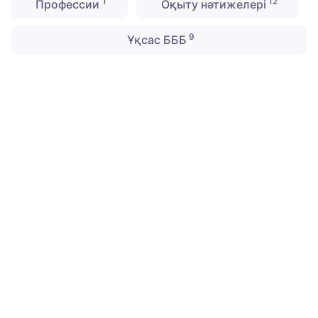
1
12
Профессии
Оқыту нәтижелері
9
Ұқсас БББ