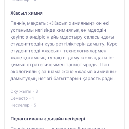
Жасыл химия
Пәннің мақсаты: «Жасыл химияның» он екі
ұстанымы негізінде химиялық өнімдердің
қауіпсіз өндірісін ұйымдастыру саласындағы
студенттердің құзыреттіліктерін дамыту. Курс
студенттерді «жасыл» технологиялармен
және қоғамның тұрақты даму жолындағы іс-
қимыл стратегиясымен таныстырады. Пән
экологиялық заңнама және «жасыл химияны»
дамытудың негізгі бағыттарын қарастырады.
Оқу жылы - 3
Семестр - 1
Несиелер - 5
Педагогикалық дизайн негіздері
Пәннің мақсаты – химия мен биологияны