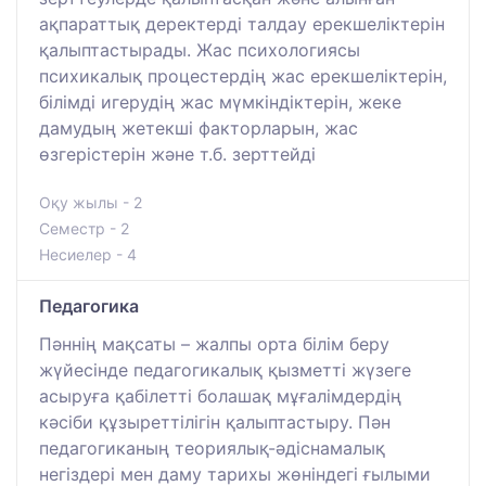
ақпараттық деректерді талдау ерекшеліктерін
қалыптастырады. Жас психологиясы
психикалық процестердің жас ерекшеліктерін,
білімді игерудің жас мүмкіндіктерін, жеке
дамудың жетекші факторларын, жас
өзгерістерін және т.б. зерттейді
Оқу жылы - 2
Семестр - 2
Несиелер - 4
Педагогика
Пәннің мақсаты – жалпы орта білім беру
жүйесінде педагогикалық қызметті жүзеге
асыруға қабілетті болашақ мұғалімдердің
кәсіби құзыреттілігін қалыптастыру. Пән
педагогиканың теориялық-әдіснамалық
негіздері мен даму тарихы жөніндегі ғылыми