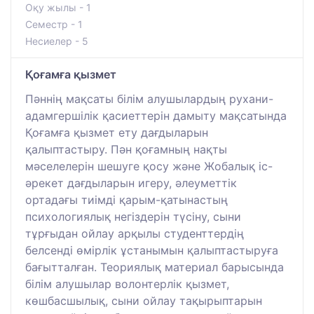
Оқу жылы - 1
Семестр - 1
Несиелер - 5
Қоғамға қызмет
Пәннің мақсаты білім алушылардың рухани-
адамгершілік қасиеттерін дамыту мақсатында
Қоғамға қызмет ету дағдыларын
қалыптастыру. Пән қоғамның нақты
мәселелерін шешуге қосу және Жобалық іс-
әрекет дағдыларын игеру, әлеуметтік
ортадағы тиімді қарым-қатынастың
психологиялық негіздерін түсіну, сыни
тұрғыдан ойлау арқылы студенттердің
белсенді өмірлік ұстанымын қалыптастыруға
бағытталған. Теориялық материал барысында
білім алушылар волонтерлік қызмет,
көшбасшылық, сыни ойлау тақырыптарын