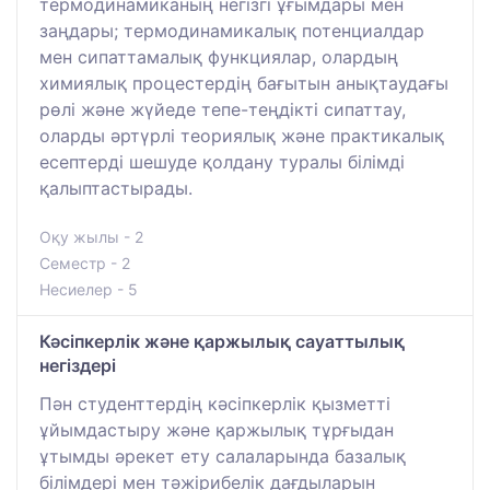
термодинамиканың негізгі ұғымдары мен
заңдары; термодинамикалық потенциалдар
мен сипаттамалық функциялар, олардың
химиялық процестердің бағытын анықтаудағы
рөлі және жүйеде тепе-теңдікті сипаттау,
оларды әртүрлі теориялық және практикалық
есептерді шешуде қолдану туралы білімді
қалыптастырады.
Оқу жылы - 2
Семестр - 2
Несиелер - 5
Кәсіпкерлік және қаржылық сауаттылық
негіздері
Пән студенттердің кәсіпкерлік қызметті
ұйымдастыру және қаржылық тұрғыдан
ұтымды әрекет ету салаларында базалық
білімдері мен тәжірибелік дағдыларын