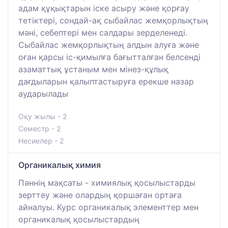
адам құқықтарын іске асыру және қорғау
тетіктері, сондай-ақ сыбайлас жемқорлықтың
мәні, себептері мен салдары зерделенеді.
Сыбайлас жемқорлықтың алдын алуға және
оған қарсы іс-қимылға бағытталған белсенді
азаматтық ұстаным мен мінез-құлық
дағдыларын қалыптастыруға ерекше назар
аударылады
Оқу жылы - 2
Семестр - 2
Несиелер - 2
Органикалық химия
Пәннің мақсаты - химиялық қосылыстарды
зерттеу және олардың қоршаған ортаға
айналуы. Курс органикалық элементтер мен
органикалық қосылыстардың