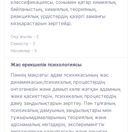
классификациясы, сонымен қатар химиялық
байланыстың, химиялық теорияның,
реакциялық үрдістердің қазіргі заманғы
көзқарастарын зерттейді.
Оқу жылы - 2
Семестр - 2
Несиелер - 5
Жас ерекшелік психологиясы
Пәннің мақсаты: адам психикасының жас
динамикасын,психикалық процестердің
онтогенезін және дамып келе жатқан адамның
жеке қасиеттерін, психикалық процестердің
даму заңдылықтарын зерттеу. Пән тұлғаның
психикалық дамуының заңдылықтары мен
тұжырымдамаларының теориялық және
әдіснамалық негіздерін, эксперименттік
зерттеулерде қалыптасқан және алынған