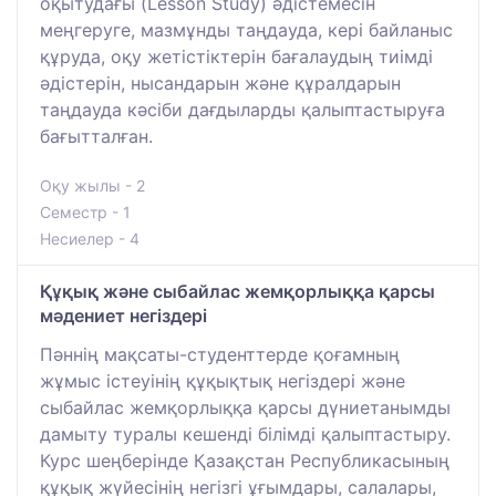
оқытудағы (Lesson Study) әдістемесін
меңгеруге, мазмұнды таңдауда, кері байланыс
құруда, оқу жетістіктерін бағалаудың тиімді
әдістерін, нысандарын және құралдарын
таңдауда кәсіби дағдыларды қалыптастыруға
бағытталған.
Оқу жылы - 2
Семестр - 1
Несиелер - 4
Құқық және сыбайлас жемқорлыққа қарсы
мәдениет негіздері
Пәннің мақсаты-студенттерде қоғамның
жұмыс істеуінің құқықтық негіздері және
сыбайлас жемқорлыққа қарсы дүниетанымды
дамыту туралы кешенді білімді қалыптастыру.
Курс шеңберінде Қазақстан Республикасының
құқық жүйесінің негізгі ұғымдары, салалары,