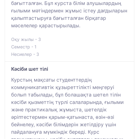
бағытталған. Бұл курста білім алушылардың
ғылыми мәтіндермен жұмыс істеу дағдыларын
қалыптастыруға бағытталған бірқатар
мәселелер қарастырылады.
Оқу жылы - 3
Семестр - 1
Несиелер - 3
Кәсіби шет тілі
Курстың мақсаты студенттердің
коммуникативтік құзыреттілікті меңгеруі
болып табылады, бұл болашақта шетел тілін
кәсіби қызметтің түрлі салаларында, ғылыми
және практикалық жұмыста, шетелдік
әріптестермен қарым-қатынаста, өзін-өзі
бейнелеу, кәсіби білімдерін жетілдіру үшін
пайдалануға мүмкіндік береді. Курс