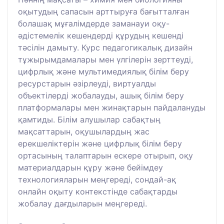
оқытудың сапасын арттыруға бағытталған
болашақ мұғалімдерде заманауи оқу-
әдістемелік кешендерді құрудың кешенді
тәсілін дамыту. Курс педагогикалық дизайн
тұжырымдамалары мен үлгілерін зерттеуді,
цифрлық және мультимедиялық білім беру
ресурстарын әзірлеуді, виртуалды
объектілерді жобалауды, ашық білім беру
платформалары мен жинақтарын пайдалануды
қамтиды. Білім алушылар сабақтың
мақсаттарын, оқушылардың жас
ерекшеліктерін және цифрлық білім беру
ортасының талаптарын ескере отырып, оқу
материалдарын құру және бейімдеу
технологияларын меңгереді, сондай-ақ
онлайн оқыту контекстінде сабақтарды
жобалау дағдыларын меңгереді.