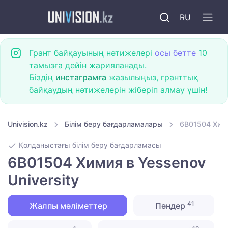
RU
Грант байқауының нәтижелері
осы бетте
10
тамызға дейін жарияланады.
Біздің
инстаграмға
жазылыңыз, гранттық
байқаудың нәтижелерін жіберіп алмау үшін!
Univision.kz
Білім беру бағдарламалары
6B01504 Хими
Қолданыстағы білім беру бағдарламасы
6B01504 Химия в Yessenov
University
41
Жалпы мәліметтер
Пәндер