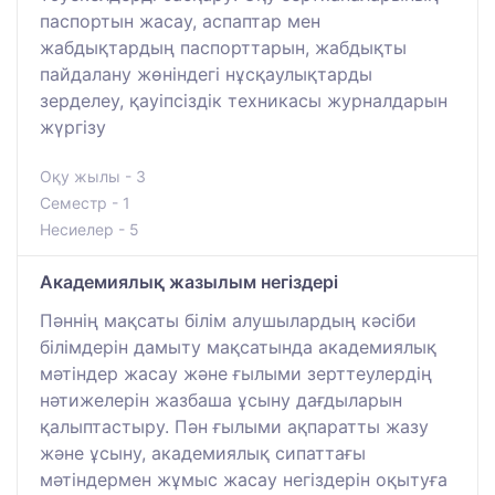
паспортын жасау, аспаптар мен
жабдықтардың паспорттарын, жабдықты
пайдалану жөніндегі нұсқаулықтарды
зерделеу, қауіпсіздік техникасы журналдарын
жүргізу
Оқу жылы - 3
Семестр - 1
Несиелер - 5
Академиялық жазылым негіздері
Пәннің мақсаты білім алушылардың кәсіби
білімдерін дамыту мақсатында академиялық
мәтіндер жасау және ғылыми зерттеулердің
нәтижелерін жазбаша ұсыну дағдыларын
қалыптастыру. Пән ғылыми ақпаратты жазу
және ұсыну, академиялық сипаттағы
мәтіндермен жұмыс жасау негіздерін оқытуға