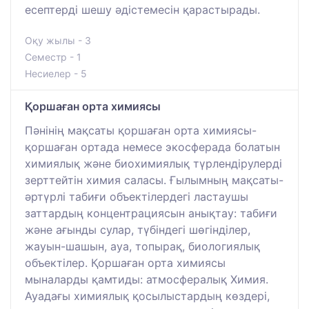
есептерді шешу әдістемесін қарастырады.
Оқу жылы - 3
Семестр - 1
Несиелер - 5
Қоршаған орта химиясы
Пәнінің мақсаты қоршаған орта химиясы-
қоршаған ортада немесе экосферада болатын
химиялық және биохимиялық түрлендірулерді
зерттейтін химия саласы. Ғылымның мақсаты-
әртүрлі табиғи объектілердегі ластаушы
заттардың концентрациясын анықтау: табиғи
және ағынды сулар, түбіндегі шөгінділер,
жауын-шашын, ауа, топырақ, биологиялық
объектілер. Қоршаған орта химиясы
мыналарды қамтиды: атмосфералық Химия.
Ауадағы химиялық қосылыстардың көздері,